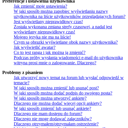
Preferencje i ustawienia użytkownika
Jak zmienić moje ustawienia?
W jaki sposób można zapobiec wyświetlaniu nazwy
użytkownika na liście użytkowników przeglądających forum?
Jest wyświetlany nieprawidłowy czas!
Została wykonana zmiana strefy czasowej, a nadal jest
wyświetlany nieprawidłowy czas!
Mojego języka nie ma na liście!
Czym są obrazki wyświetlane obok nazwy użytkownika?
Jak wyświetlić awatar?
Co to jest ranga i jak można ją zmienić?
Podczas próby wysłania wiadomości e-mail do użytkownika
witryna prosi mnie o zalogowanie. Dlaczego?
Problemy z pisaniem
Jak utworzyć nowy temat na forum lub wysłać odpowiedź w
temacie?
W jaki sposób można zmienić lub usunąć post?
W jaki sposób można dodać podpis do swojego posta?
W jaki sposób można utworzyć ankietę?
Dlaczego nie można dodać więcej opcji ankiety?
W jaki sposób zmienić lub usunąć ankietę?
Dlaczego nie mam dostępu do forum?
Dlaczego nie mogę dodawać załączników?
Dlaczego otrzymałem/otrzymałam ostrzeżenie?