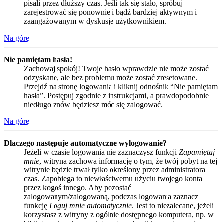
pisali przez dłuższy czas. Jeśli tak się stało, spróbuj
zarejestrować się ponownie i bądź bardziej aktywnym i
zaangażowanym w dyskusje użytkownikiem.
Na górę
Nie pamiętam hasła!
Zachowaj spokój! Twoje hasło wprawdzie nie może zostać
odzyskane, ale bez problemu może zostać zresetowane.
Przejdź na stronę logowania i kliknij odnośnik “Nie pamiętam
hasła”. Postępuj zgodnie z instrukcjami, a prawdopodobnie
niedługo znów będziesz móc się zalogować.
Na górę
Dlaczego następuje automatyczne wylogowanie?
Jeżeli w czasie logowania nie zaznaczysz funkcji
Zapamiętaj
mnie
, witryna zachowa informację o tym, że twój pobyt na tej
witrynie będzie trwał tylko określony przez administratora
czas. Zapobiega to niewłaściwemu użyciu twojego konta
przez kogoś innego. Aby pozostać
zalogowanym/zalogowaną, podczas logowania zaznacz
funkcję
Loguj mnie automatycznie
. Jest to niezalecane, jeżeli
korzystasz z witryny z ogólnie dostępnego komputera, np. w