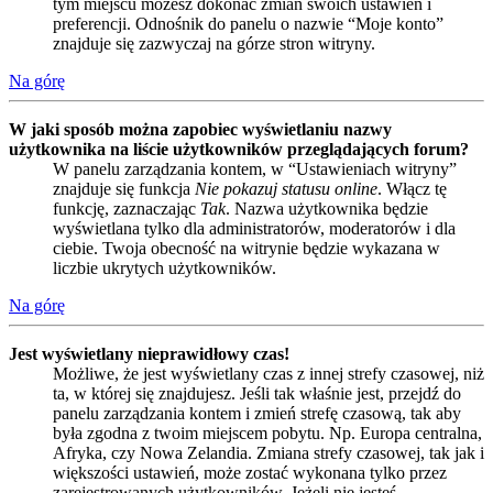
tym miejscu możesz dokonać zmian swoich ustawień i
preferencji. Odnośnik do panelu o nazwie “Moje konto”
znajduje się zazwyczaj na górze stron witryny.
Na górę
W jaki sposób można zapobiec wyświetlaniu nazwy
użytkownika na liście użytkowników przeglądających forum?
W panelu zarządzania kontem, w “Ustawieniach witryny”
znajduje się funkcja
Nie pokazuj statusu online
. Włącz tę
funkcję, zaznaczając
Tak
. Nazwa użytkownika będzie
wyświetlana tylko dla administratorów, moderatorów i dla
ciebie. Twoja obecność na witrynie będzie wykazana w
liczbie ukrytych użytkowników.
Na górę
Jest wyświetlany nieprawidłowy czas!
Możliwe, że jest wyświetlany czas z innej strefy czasowej, niż
ta, w której się znajdujesz. Jeśli tak właśnie jest, przejdź do
panelu zarządzania kontem i zmień strefę czasową, tak aby
była zgodna z twoim miejscem pobytu. Np. Europa centralna,
Afryka, czy Nowa Zelandia. Zmiana strefy czasowej, tak jak i
większości ustawień, może zostać wykonana tylko przez
zarejestrowanych użytkowników. Jeżeli nie jesteś