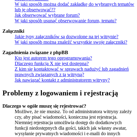
W jaki sposób można dodać zakładkę do wybranych tematów
lub je obserwować??
Jak obserwować wybrane forum?
W jaki sposób usunąć obserwowanie forum, tematu?
Załączniki
Jakie typy załączników są dozwolone na tej witrynie?
W jaki sposób można znaleźć wszystkie swoje załączniki?
Zagadnienia związane z phpBB
Kto jest autorem tego oprogramowania?
Dlaczego funkcja X nie jest dostępna?
Z kim się kontaktować w sprawach nadużyć lub zagadnień
prawnych związanych z tą witryną?
Jak nawiązać kontakt z administratorem witryny?
Problemy z logowaniem i rejestracją
Dlaczego w ogóle muszę się rejestrować?
Możliwe, że nie musisz. To od administratora witryny zależy
czy, aby pisać wiadomości, konieczna jest rejestracja.
Niemniej rejestracja umożliwia dostęp do dodatkowych
funkcji niedostępnych dla gości, takich jak własny awatar,
wysyłanie prywatnych wiadomości i e-maili do innych