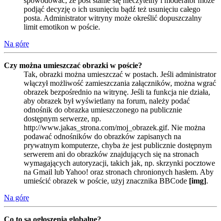
spowodować, że post stanie się nieczytelny i moderator może
podjąć decyzję o ich usunięciu bądź też usunięciu całego
posta. Administrator witryny może określić dopuszczalny
limit emotikon w poście.
Na górę
Czy można umieszczać obrazki w poście?
Tak, obrazki można umieszczać w postach. Jeśli administrator
włączył możliwość zamieszczania załączników, można wgrać
obrazek bezpośrednio na witrynę. Jeśli ta funkcja nie działa,
aby obrazek był wyświetlany na forum, należy podać
odnośnik do obrazka umieszczonego na publicznie
dostępnym serwerze, np.
http://www.jakas_strona.com/moj_obrazek.gif. Nie można
podawać odnośników do obrazków zapisanych na
prywatnym komputerze, chyba że jest publicznie dostępnym
serwerem ani do obrazków znajdujących się na stronach
wymagających autoryzacji, takich jak, np. skrzynki pocztowe
na Gmail lub Yahoo! oraz stronach chronionych hasłem. Aby
umieścić obrazek w poście, użyj znacznika BBCode
[img]
.
Na górę
Co to są ogłoszenia globalne?