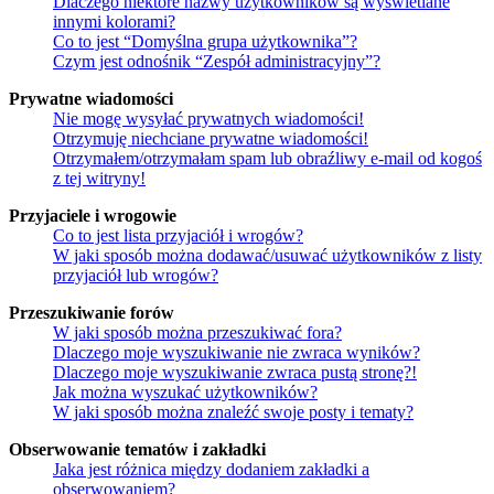
Dlaczego niektóre nazwy użytkowników są wyświetlane
innymi kolorami?
Co to jest “Domyślna grupa użytkownika”?
Czym jest odnośnik “Zespół administracyjny”?
Prywatne wiadomości
Nie mogę wysyłać prywatnych wiadomości!
Otrzymuję niechciane prywatne wiadomości!
Otrzymałem/otrzymałam spam lub obraźliwy e-mail od kogoś
z tej witryny!
Przyjaciele i wrogowie
Co to jest lista przyjaciół i wrogów?
W jaki sposób można dodawać/usuwać użytkowników z listy
przyjaciół lub wrogów?
Przeszukiwanie forów
W jaki sposób można przeszukiwać fora?
Dlaczego moje wyszukiwanie nie zwraca wyników?
Dlaczego moje wyszukiwanie zwraca pustą stronę?!
Jak można wyszukać użytkowników?
W jaki sposób można znaleźć swoje posty i tematy?
Obserwowanie tematów i zakładki
Jaka jest różnica między dodaniem zakładki a
obserwowaniem?