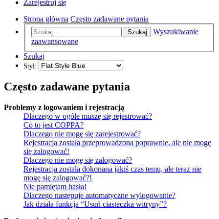
Zarejestruj się
Strona główna
Często zadawane pytania
Wyszukiwanie
Szukaj
zaawansowane
Szukaj
Styl:
Często zadawane pytania
Problemy z logowaniem i rejestracją
Dlaczego w ogóle muszę się rejestrować?
Co to jest COPPA?
Dlaczego nie mogę się zarejestrować?
Rejestracja została przeprowadzona poprawnie, ale nie mogę
się zalogować!
Dlaczego nie mogę się zalogować?
Rejestracja została dokonana jakiś czas temu, ale teraz nie
mogę się zalogować?!
Nie pamiętam hasła!
Dlaczego następuje automatyczne wylogowanie?
Jak działa funkcja “Usuń ciasteczka witryny”?