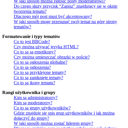
W jaki sposób można zgłosić posty moderatorowi?
Do czego służy przycisk “Zapisz” znajdujący się w oknie
tworzenia tematu?
Dlaczego mój post musi być akceptowany?
W jaki sposób mogę przesunąć swój temat na górę strony
tematów?
Formatowanie i typy tematów
Co to jest BBCode?
Czy można używać języka HTML?
Co to są są emotikony?
Czy można umieszczać obrazki w poście?
Co to są ogłoszenia globalne?
Co to są ogłoszenia?
Co to są przyklejone tematy?
Co to są zamknięte tematy?
Co to są ikony tematu?
Rangi użytkownika i grupy
Kim są administratorzy?
Kim są moderatorzy?
Co to są grupy użytkowników?
Gdzie znajduje się spis grup użytkowników i jak można
dołączyć do grupy?
W jaki sposób można zostać liderem grupy?