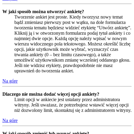
W jaki sposób można utworzyć ankietę?
Tworzenie ankiet jest proste. Kiedy tworzysz nowy temat
bądź zmieniasz pierwszy post w wątku, na dole formularza
tworzenia tematu będziesz widzieć etykietę “Utwórz ankietę”.
Kliknij ją i w otworzonym formularzu podaj tytuł ankiety i co
najmniej dwie opcje. Każdą opcję należy wpisać w nowym
wierszu widocznego pola tekstowego. Możesz określić liczbę
opcji, jakie użytkownik może wybrać, wyznaczyć czas
trwania ankiety (0 – bez limitu czasowego), a także
umożliwić użytkownikom zmianę wcześniej oddanego głosu.
Jeśli nie widzisz etykiety, prawdopodobnie nie masz
uprawnień do tworzenia ankiet.
Na górę
Dlaczego nie można dodać więcej opcji ankiety?
Limit opcji w ankiecie jest ustalany przez administratora
witryny. Jeśli uważasz, że potrzebujesz wstawić więcej opcji
niż dozwolony limit, skontaktuj się z administratorem witryny.
Na górę
W jaki sposób zmienić lub usunąć ankietę?