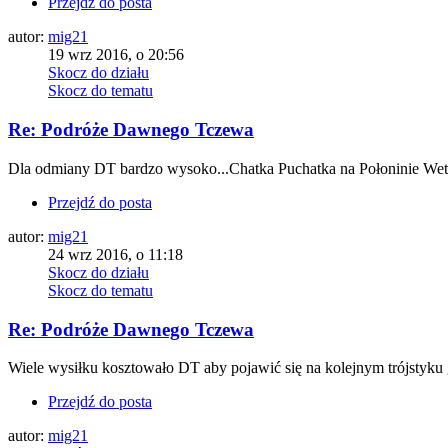
Przejdź do posta
autor:
mig21
19 wrz 2016, o 20:56
Skocz do działu
Skocz do tematu
Re: Podróże Dawnego Tczewa
Dla odmiany DT bardzo wysoko...Chatka Puchatka na Połoninie Wetl
Przejdź do posta
autor:
mig21
24 wrz 2016, o 11:18
Skocz do działu
Skocz do tematu
Re: Podróże Dawnego Tczewa
Wiele wysiłku kosztowało DT aby pojawić się na kolejnym trójstyku
Przejdź do posta
autor:
mig21