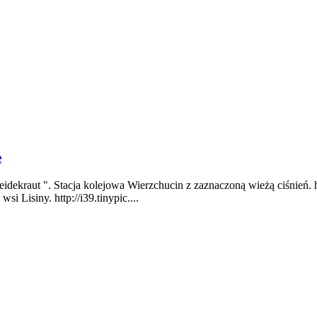
e
dekraut ". Stacja kolejowa Wierzchucin z zaznaczoną wieżą ciśnień. h
si Lisiny. http://i39.tinypic....