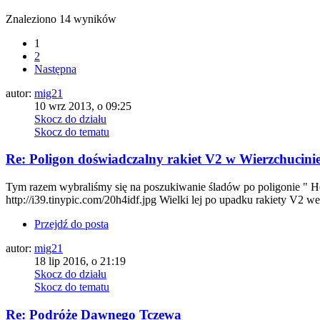
Znaleziono 14 wyników
1
2
Następna
autor:
mig21
10 wrz 2013, o 09:25
Skocz do działu
Skocz do tematu
Re: Poligon doświadczalny rakiet V2 w Wierzchucini
Tym razem wybraliśmy się na poszukiwanie śladów po poligonie " Hei
http://i39.tinypic.com/20h4idf.jpg Wielki lej po upadku rakiety V2 we w
Przejdź do posta
autor:
mig21
18 lip 2016, o 21:19
Skocz do działu
Skocz do tematu
Re: Podróże Dawnego Tczewa