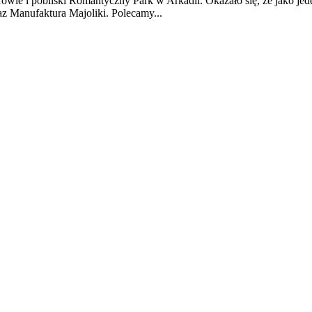
ie i pobliski Romantyczny Park w Arkadii. Okazało się, że jako jeden
az Manufaktura Majoliki. Polecamy...