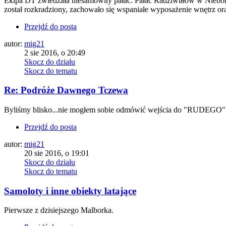
Ekipa DT zwiedzała niesamowity pałac. Pałac Radziwiłłów w Nieborow
został rozkradziony, zachowało się wspaniałe wyposażenie wnętrz or
Przejdź do posta
autor:
mig21
2 sie 2016, o 20:49
Skocz do działu
Skocz do tematu
Re: Podróże Dawnego Tczewa
Byliśmy blisko...nie mogłem sobie odmówić wejścia do "RUDEGO"
Przejdź do posta
autor:
mig21
20 sie 2016, o 19:01
Skocz do działu
Skocz do tematu
Samoloty i inne obiekty latające
Pierwsze z dzisiejszego Malborka.