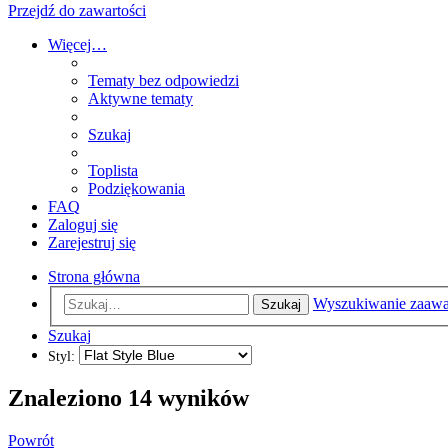
Przejdź do zawartości
Więcej…
Tematy bez odpowiedzi
Aktywne tematy
Szukaj
Toplista
Podziękowania
FAQ
Zaloguj się
Zarejestruj się
Strona główna
Wyszukiwanie zaaw
Szukaj
Szukaj
Styl:
Znaleziono 14 wyników
Powrót