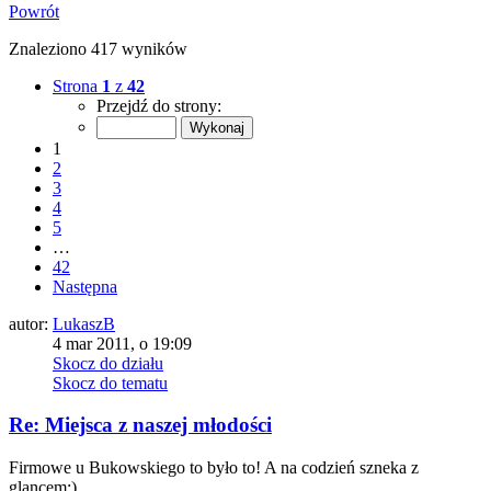
Powrót
Znaleziono 417 wyników
Strona
1
z
42
Przejdź do strony:
1
2
3
4
5
…
42
Następna
autor:
LukaszB
4 mar 2011, o 19:09
Skocz do działu
Skocz do tematu
Re: Miejsca z naszej młodości
Firmowe u Bukowskiego to było to! A na codzień szneka z
glancem;)