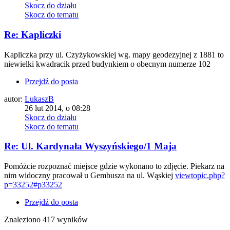
Skocz do działu
Skocz do tematu
Re: Kapliczki
Kapliczka przy ul. Czyżykowskiej wg. mapy geodezyjnej z 1881 to
niewielki kwadracik przed budynkiem o obecnym numerze 102
Przejdź do posta
autor:
LukaszB
26 lut 2014, o 08:28
Skocz do działu
Skocz do tematu
Re: Ul. Kardynała Wyszyńskiego/1 Maja
Pomóżcie rozpoznać miejsce gdzie wykonano to zdjęcie. Piekarz na
nim widoczny pracował u Gembusza na ul. Wąskiej
viewtopic.php?
p=33252#p33252
Przejdź do posta
Znaleziono 417 wyników