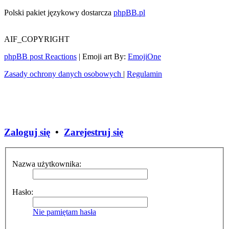
Polski pakiet językowy dostarcza
phpBB.pl
AIF_COPYRIGHT
phpBB post Reactions
| Emoji art By:
EmojiOne
Zasady ochrony danych osobowych
|
Regulamin
Zaloguj się
•
Zarejestruj się
Nazwa użytkownika:
Hasło:
Nie pamiętam hasła