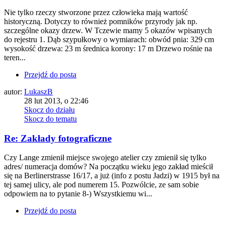
Nie tylko rzeczy stworzone przez człowieka mają wartość
historyczną. Dotyczy to również pomników przyrody jak np.
szczególne okazy drzew. W Tczewie mamy 5 okazów wpisanych
do rejestru 1. Dąb szypułkowy o wymiarach: obwód pnia: 329 cm
wysokość drzewa: 23 m średnica korony: 17 m Drzewo rośnie na
teren...
Przejdź do posta
autor:
LukaszB
28 lut 2013, o 22:46
Skocz do działu
Skocz do tematu
Re: Zakłady fotograficzne
Czy Lange zmienił miejsce swojego atelier czy zmienił się tylko
adres/ numeracja domów? Na początku wieku jego zakład mieścił
się na Berlinerstrasse 16/17, a już (info z postu Jadzi) w 1915 był na
tej samej ulicy, ale pod numerem 15. Pozwólcie, ze sam sobie
odpowiem na to pytanie 8-) Wszystkiemu wi...
Przejdź do posta