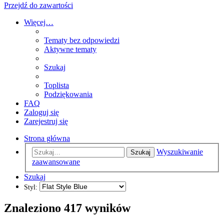
Przejdź do zawartości
Więcej…
Tematy bez odpowiedzi
Aktywne tematy
Szukaj
Toplista
Podziękowania
FAQ
Zaloguj się
Zarejestruj się
Strona główna
Wyszukiwanie
Szukaj
zaawansowane
Szukaj
Styl:
Znaleziono 417 wyników