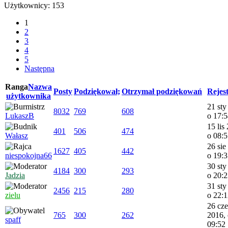
Użytkownicy: 153
1
2
3
4
5
Następna
Ranga
Nazwa
Posty
Podziękował;
Otrzymał podziękowań
Rejes
użytkownika
21 sty
8032
769
608
LukaszB
o 17:
15 lis
401
506
474
Wałasz
o 08:
26 sie
1627
405
442
niespokojna66
o 19:
30 sty
4184
300
293
Jadzia
o 20:
31 sty
2456
215
280
zielu
o 22:
26 cze
765
300
262
2016,
spaff
09:52