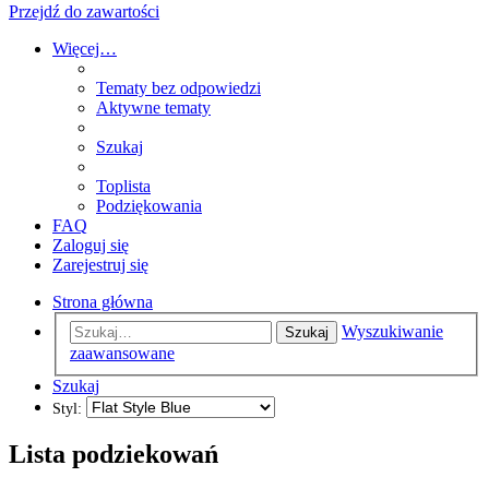
Przejdź do zawartości
Więcej…
Tematy bez odpowiedzi
Aktywne tematy
Szukaj
Toplista
Podziękowania
FAQ
Zaloguj się
Zarejestruj się
Strona główna
Wyszukiwanie
Szukaj
zaawansowane
Szukaj
Styl:
Lista podziekowań