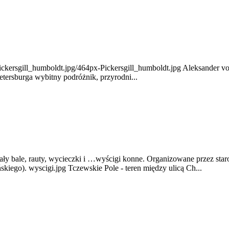
kersgill_humboldt.jpg/464px-Pickersgill_humboldt.jpg Aleksander von 
Petersburga wybitny podróżnik, przyrodni...
y bale, rauty, wycieczki i …wyścigi konne. Organizowane przez star
kiego). wyscigi.jpg Tczewskie Pole - teren między ulicą Ch...