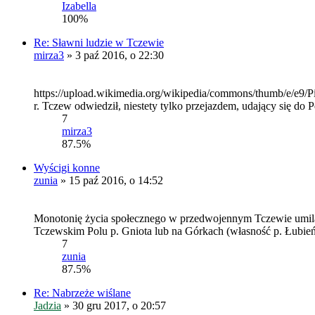
Izabella
100%
Re: Sławni ludzie w Tczewie
mirza3
» 3 paź 2016, o 22:30
https://upload.wikimedia.org/wikipedia/commons/thumb/e/e9/Pic
r. Tczew odwiedził, niestety tylko przejazdem, udający się do 
7
mirza3
87.5%
Wyścigi konne
zunia
» 15 paź 2016, o 14:52
Monotonię życia społecznego w przedwojennym Tczewie umilał
Tczewskim Polu p. Gniota lub na Górkach (własność p. Łubieńs
7
zunia
87.5%
Re: Nabrzeże wiślane
Jadzia
» 30 gru 2017, o 20:57