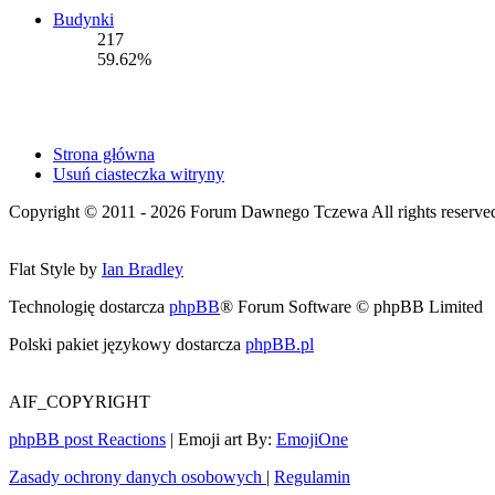
Budynki
217
59.62%
Strona główna
Usuń ciasteczka witryny
Copyright © 2011 - 2026 Forum Dawnego Tczewa All rights reserved 
Flat Style by
Ian Bradley
Technologię dostarcza
phpBB
® Forum Software © phpBB Limited
Polski pakiet językowy dostarcza
phpBB.pl
AIF_COPYRIGHT
phpBB post Reactions
| Emoji art By:
EmojiOne
Zasady ochrony danych osobowych
|
Regulamin