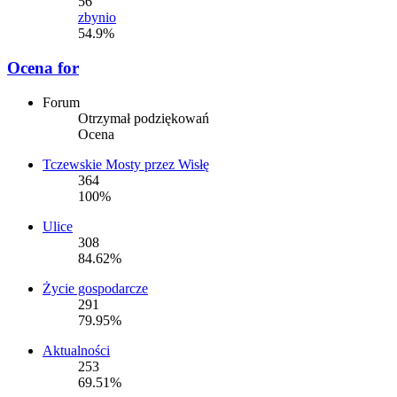
56
zbynio
54.9%
Ocena for
Forum
Otrzymał podziękowań
Ocena
Tczewskie Mosty przez Wisłę
364
100%
Ulice
308
84.62%
Życie gospodarcze
291
79.95%
Aktualności
253
69.51%