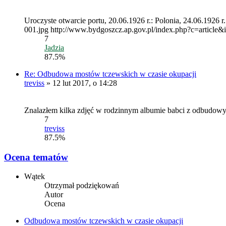
Uroczyste otwarcie portu, 20.06.1926 r.: Polonia, 24.06.1926
001.jpg http://www.bydgoszcz.ap.gov.pl/index.php?c=article&id
7
Jadzia
87.5%
Re: Odbudowa mostów tczewskich w czasie okupacji
treviss
» 12 lut 2017, o 14:28
Znalazłem kilka zdjęć w rodzinnym albumie babci z odbudowy m
7
treviss
87.5%
Ocena tematów
Wątek
Otrzymał podziękowań
Autor
Ocena
Odbudowa mostów tczewskich w czasie okupacji