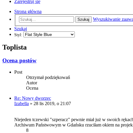
Zarejestruj się
Strona główna
Wyszukiwanie zaaw
Szukaj
Szukaj
Styl:
Toplista
Ocena postów
Post
Otrzymał podziękowań
Autor
Ocena
Re: Nowy dworzec
Izabella
» 28 lis 2019, o 21:07
Niejeden tczewski "szperacz" pewnie miał już w swoich rękach 
Archiwum Państwowym w Gdańsku rzuciłam okiem na projekt tc
8