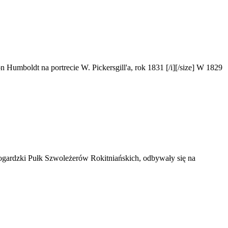
Humboldt na portrecie W. Pickersgill'a, rok 1831 [/i][/size] W 1829
ogardzki Pułk Szwoleżerów Rokitniańskich, odbywały się na