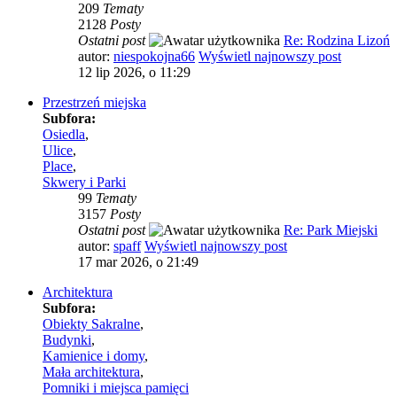
209
Tematy
2128
Posty
Ostatni post
Re: Rodzina Lizoń
autor:
niespokojna66
Wyświetl najnowszy post
12 lip 2026, o 11:29
Przestrzeń miejska
Subfora:
Osiedla
,
Ulice
,
Place
,
Skwery i Parki
99
Tematy
3157
Posty
Ostatni post
Re: Park Miejski
autor:
spaff
Wyświetl najnowszy post
17 mar 2026, o 21:49
Architektura
Subfora:
Obiekty Sakralne
,
Budynki
,
Kamienice i domy
,
Mała architektura
,
Pomniki i miejsca pamięci