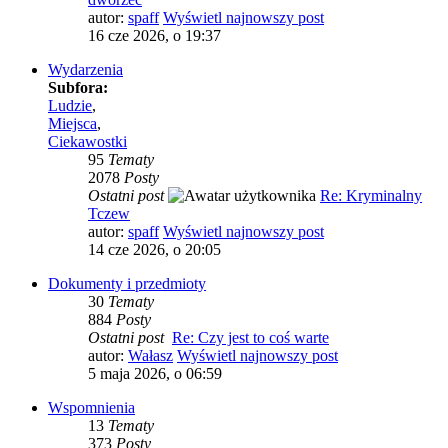
autor:
spaff
Wyświetl najnowszy post
16 cze 2026, o 19:37
Wydarzenia
Subfora:
Ludzie
,
Miejsca
,
Ciekawostki
95
Tematy
2078
Posty
Ostatni post
Re: Kryminalny
Tczew
autor:
spaff
Wyświetl najnowszy post
14 cze 2026, o 20:05
Dokumenty i przedmioty
30
Tematy
884
Posty
Ostatni post
Re: Czy jest to coś warte
autor:
Wałasz
Wyświetl najnowszy post
5 maja 2026, o 06:59
Wspomnienia
13
Tematy
373
Posty