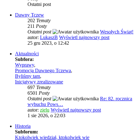
Ostatni post
Dawny Tczew
202
Tematy
211
Posty
Ostatni post
Wesołych Świąt!
autor:
LukaszB
Wyświetl najnowszy post
25 gru 2023, o 12:42
Aktualności
Subfora:
Wyprawy
,
Promocja Dawnego Tczewa
,
Byliśmy tam
,
Inicjatywy zrealizowane
697
Tematy
6501
Posty
Ostatni post
Re: 82. rocznica
wybuchu Pows…
autor:
zielu
Wyświetl najnowszy post
1 sie 2026, o 22:03
Historia
Subforum:
Ktokolwiek wiedział, ktokolwiek wie