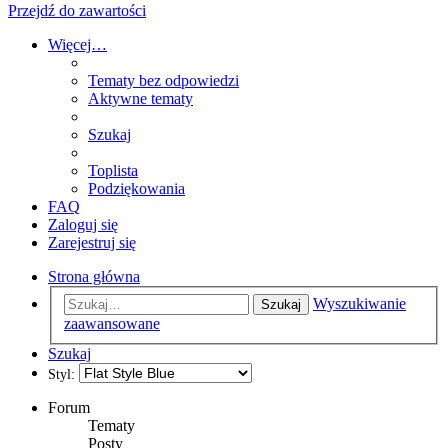
Przejdź do zawartości
Więcej…
Tematy bez odpowiedzi
Aktywne tematy
Szukaj
Toplista
Podziękowania
FAQ
Zaloguj się
Zarejestruj się
Strona główna
Wyszukiwanie
Szukaj
zaawansowane
Szukaj
Styl:
Forum
Tematy
Posty