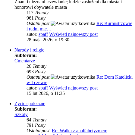
Znani i nieznani tczewianie; ludzie zasłużeni dla miasta i
honorowi obywatele miasta
117
Tematy
961
Posty
Ostatni post
Re: Burmistrzowie
i radni mie…
autor:
spaff
Wyświetl najnowszy post
28 maja 2026, o 19:30
Narody i religie
Subforum:
Cmentarze
26
Tematy
693
Posty
Ostatni post
Re: Dom Katolicki
w Tczewie
autor:
spaff
Wyświetl najnowszy post
15 lut 2026, o 11:35
Życie społeczne
Subforum:
Szkoły
64
Tematy
791
Posty
Ostatni post
Re: Walka z analfabetyzmem