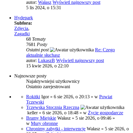
autor:
Wałasz
Wyświetl najnowszy post
5 lis 2024, o 15:31
Hydepark
Subfora:
Zdjęcia
,
Zagadki
68
Tematy
7681
Posty
Ostatni post
Re: Czego
aktualnie słuchasz
autor:
LukaszB
Wyświetl najnowszy post
15 kwie 2026, o 22:10
Najnowsze posty
Najaktywniejsi użytkownicy
Ostatnio zarejestrowani
Rokitki
Igor
» 6 sie 2026, o 20:13 » w
Powiat
Tczewski
Tczewska Stocznia Rzeczna
keller
» 6 sie 2026, o 18:48 » w
Życie gospodarcze
Bramy Miejskie
Wałasz
» 5 sie 2026, o 09:46 »
w
Mury obronne
Chronimy zabytki - interwencje
Wałasz
» 5 sie 2026, o