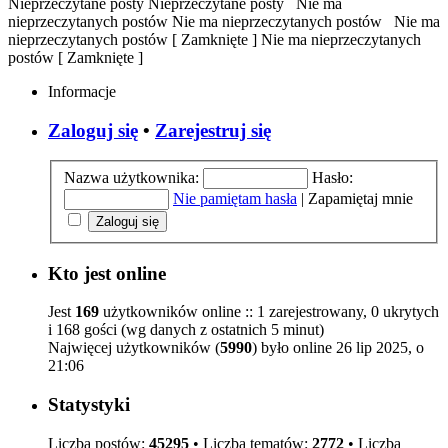
Nieprzeczytane posty
Nieprzeczytane posty
Nie ma
nieprzeczytanych postów
Nie ma nieprzeczytanych postów
Nie ma
nieprzeczytanych postów [ Zamknięte ]
Nie ma nieprzeczytanych
postów [ Zamknięte ]
Informacje
Zaloguj się
•
Zarejestruj się
Nazwa użytkownika:
Hasło:
Nie pamiętam hasła
|
Zapamiętaj mnie
Kto jest online
Jest
169
użytkowników online :: 1 zarejestrowany, 0 ukrytych
i 168 gości (wg danych z ostatnich 5 minut)
Najwięcej użytkowników (
5990
) było online 26 lip 2025, o
21:06
Statystyki
Liczba postów:
45295
• Liczba tematów:
2772
• Liczba