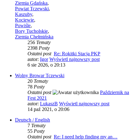
Ziemia Gdańska
,
Powiat Tczewski
,
Kaszuby
,
Kociewie
,
Powiśle
,
Bory Tucholskie
,
Ziemia Chełmińska
256
Tematy
2398
Posty
Ostatni post
Re: Rokitki Stacja PKP
autor:
Igor
Wyświetl najnowszy post
6 sie 2026, o 20:13
Wolny Browar Tczewski
20
Tematy
78
Posty
Ostatni post
Październik na
Fest 2021
autor:
LukaszB
Wyświetl najnowszy post
14 paź 2021, o 20:06
Deutsch / English
7
Tematy
55
Posty
Ostatni post
Re: I need help finding my an…