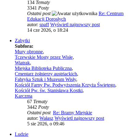
134
Tematy
3341
Posty
Ostatni post
Re: Centrum
Edukacji Dorosłych
autor:
spaff
Wyświetl najnowszy post
14 cze 2026, o 18:24
Zabytki
Subfora:
Mury obronne
,
Tczewskie Mosty przez Wisłę
,
Wiatrak
,
Miejska Biblioteka Publiczna
,
Cmentarz żołnierzy austriackich
,
Fabryka Sztuk i Muzeum Wisły
,
Kościół Farny Pw. Podwyższenia Krzyża Świętego
,
Kościół Pw. św. Stanisława Kostki
,
Karczma
67
Tematy
3442
Posty
Ostatni post
Re: Bramy Miejskie
autor:
Wałasz
Wyświetl najnowszy post
5 sie 2026, o 09:46
Ludzie