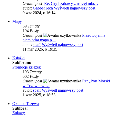
Ostatni post
Re: Gry i zabawy z naszej mło…
autor:
GabberTech
Wyświetl najnowszy post
9 wrz 2024, o 16:14
Mapy
59
Tematy
194
Posty
Ostatni post
Przedwojenna
niemiecka mapa p…
autor:
spaff
Wyświetl najnowszy post
11 mar 2026, o 19:35
Książki
Subforum:
Promocje książek
193
Tematy
602
Posty
Ostatni post
Re: „Port Morski
w Tczewie w …
autor:
spaff
Wyświetl najnowszy post
1 wrz 2025, o 18:53
Okolice Tczewa
Subfora:
Żuławy
,