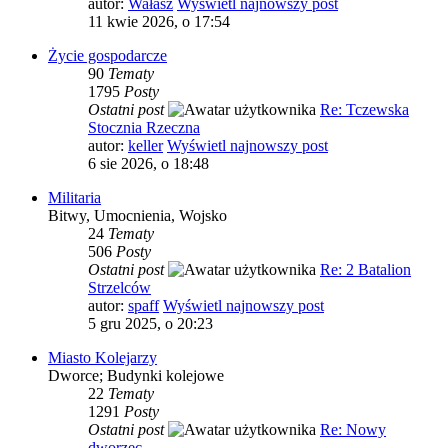
autor:
Wałasz
Wyświetl najnowszy post
11 kwie 2026, o 17:54
Życie gospodarcze
90
Tematy
1795
Posty
Ostatni post
Re: Tczewska
Stocznia Rzeczna
autor:
keller
Wyświetl najnowszy post
6 sie 2026, o 18:48
Militaria
Bitwy, Umocnienia, Wojsko
24
Tematy
506
Posty
Ostatni post
Re: 2 Batalion
Strzelców
autor:
spaff
Wyświetl najnowszy post
5 gru 2025, o 20:23
Miasto Kolejarzy
Dworce; Budynki kolejowe
22
Tematy
1291
Posty
Ostatni post
Re: Nowy
dworzec