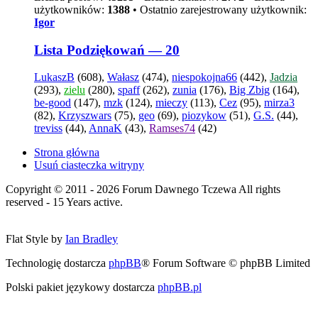
użytkowników:
1388
• Ostatnio zarejestrowany użytkownik:
Igor
Lista Podziękowań — 20
LukaszB
(608),
Wałasz
(474),
niespokojna66
(442),
Jadzia
(293),
zielu
(280),
spaff
(262),
zunia
(176),
Big Zbig
(164),
be-good
(147),
mzk
(124),
mieczy
(113),
Cez
(95),
mirza3
(82),
Krzyszwars
(75),
geo
(69),
piozykow
(51),
G.S.
(44),
treviss
(44),
AnnaK
(43),
Ramses74
(42)
Strona główna
Usuń ciasteczka witryny
Copyright © 2011 - 2026 Forum Dawnego Tczewa All rights
reserved - 15 Years active.
Flat Style by
Ian Bradley
Technologię dostarcza
phpBB
® Forum Software © phpBB Limited
Polski pakiet językowy dostarcza
phpBB.pl