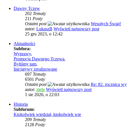
Dawny Tczew
202
Tematy
211
Posty
Ostatni post
Wesołych Świąt!
autor:
LukaszB
Wyświetl najnowszy post
25 gru 2023, o 12:42
Aktualności
Subfora:
Wyprawy
,
Promocja Dawnego Tczewa
,
Byliśmy tam
,
Inicjatywy zrealizowane
697
Tematy
6501
Posty
Ostatni post
Re: 82. rocznica 
autor:
zielu
Wyświetl najnowszy post
1 sie 2026, o 22:03
Historia
Subforum:
Ktokolwiek wiedział, ktokolwiek wie
209
Tematy
2128
Posty