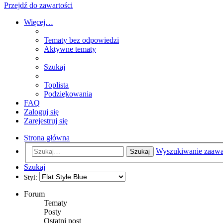
Przejdź do zawartości
Więcej…
Tematy bez odpowiedzi
Aktywne tematy
Szukaj
Toplista
Podziękowania
FAQ
Zaloguj się
Zarejestruj się
Strona główna
Wyszukiwanie zaaw
Szukaj
Szukaj
Styl:
Forum
Tematy
Posty
Ostatni post