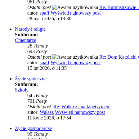
961
Posty
Ostatni post
Re: Burmistrzowie 
autor:
spaff
Wyświetl najnowszy post
28 maja 2026, o 19:30
Narody i religie
Subforum:
Cmentarze
26
Tematy
693
Posty
Ostatni post
Re: Dom Katolicki
autor:
spaff
Wyświetl najnowszy post
15 lut 2026, o 11:35
Życie społeczne
Subforum:
Szkoły
64
Tematy
791
Posty
Ostatni post
Re: Walka z analfabetyzmem
autor:
Wałasz
Wyświetl najnowszy post
11 kwie 2026, o 17:54
Życie gospodarcze
90
Tematy