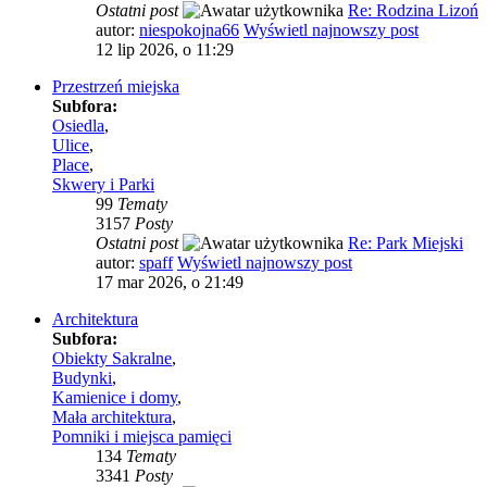
Ostatni post
Re: Rodzina Lizoń
autor:
niespokojna66
Wyświetl najnowszy post
12 lip 2026, o 11:29
Przestrzeń miejska
Subfora:
Osiedla
,
Ulice
,
Place
,
Skwery i Parki
99
Tematy
3157
Posty
Ostatni post
Re: Park Miejski
autor:
spaff
Wyświetl najnowszy post
17 mar 2026, o 21:49
Architektura
Subfora:
Obiekty Sakralne
,
Budynki
,
Kamienice i domy
,
Mała architektura
,
Pomniki i miejsca pamięci
134
Tematy
3341
Posty