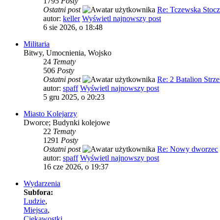
1795
Posty
Ostatni post
Re: Tczewska Stocz
autor:
keller
Wyświetl najnowszy post
6 sie 2026, o 18:48
Militaria
Bitwy, Umocnienia, Wojsko
24
Tematy
506
Posty
Ostatni post
Re: 2 Batalion Strz
autor:
spaff
Wyświetl najnowszy post
5 gru 2025, o 20:23
Miasto Kolejarzy
Dworce; Budynki kolejowe
22
Tematy
1291
Posty
Ostatni post
Re: Nowy dworzec
autor:
spaff
Wyświetl najnowszy post
16 cze 2026, o 19:37
Wydarzenia
Subfora:
Ludzie
,
Miejsca
,
Ciekawostki