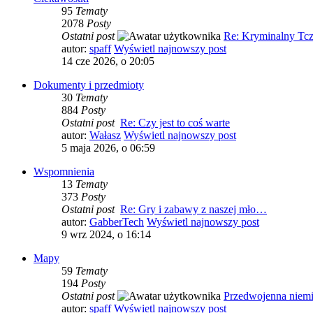
95
Tematy
2078
Posty
Ostatni post
Re: Kryminalny Tc
autor:
spaff
Wyświetl najnowszy post
14 cze 2026, o 20:05
Dokumenty i przedmioty
30
Tematy
884
Posty
Ostatni post
Re: Czy jest to coś warte
autor:
Wałasz
Wyświetl najnowszy post
5 maja 2026, o 06:59
Wspomnienia
13
Tematy
373
Posty
Ostatni post
Re: Gry i zabawy z naszej mło…
autor:
GabberTech
Wyświetl najnowszy post
9 wrz 2024, o 16:14
Mapy
59
Tematy
194
Posty
Ostatni post
Przedwojenna niem
autor:
spaff
Wyświetl najnowszy post