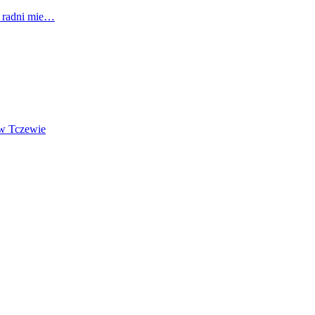
i radni mie…
 w Tczewie