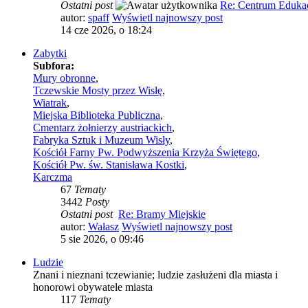
Ostatni post
Re: Centrum Edukac
autor:
spaff
Wyświetl najnowszy post
14 cze 2026, o 18:24
Zabytki
Subfora:
Mury obronne
,
Tczewskie Mosty przez Wisłę
,
Wiatrak
,
Miejska Biblioteka Publiczna
,
Cmentarz żołnierzy austriackich
,
Fabryka Sztuk i Muzeum Wisły
,
Kościół Farny Pw. Podwyższenia Krzyża Świętego
,
Kościół Pw. św. Stanisława Kostki
,
Karczma
67
Tematy
3442
Posty
Ostatni post
Re: Bramy Miejskie
autor:
Wałasz
Wyświetl najnowszy post
5 sie 2026, o 09:46
Ludzie
Znani i nieznani tczewianie; ludzie zasłużeni dla miasta i
honorowi obywatele miasta
117
Tematy