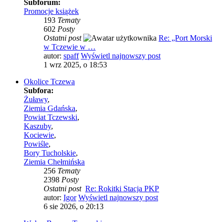
Subforum:
Promocje książek
193
Tematy
602
Posty
Ostatni post
Re: „Port Morski
w Tczewie w …
autor:
spaff
Wyświetl najnowszy post
1 wrz 2025, o 18:53
Okolice Tczewa
Subfora:
Żuławy
,
Ziemia Gdańska
,
Powiat Tczewski
,
Kaszuby
,
Kociewie
,
Powiśle
,
Bory Tucholskie
,
Ziemia Chełmińska
256
Tematy
2398
Posty
Ostatni post
Re: Rokitki Stacja PKP
autor:
Igor
Wyświetl najnowszy post
6 sie 2026, o 20:13