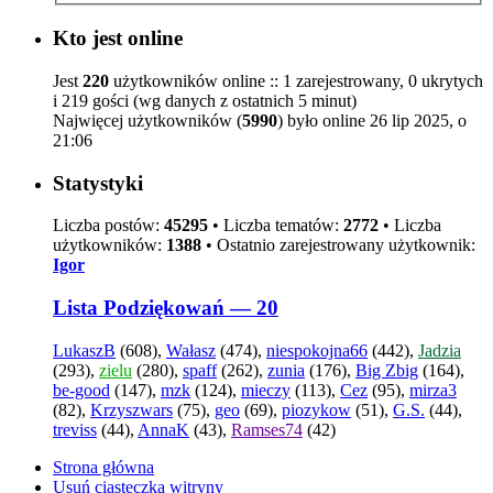
Kto jest online
Jest
220
użytkowników online :: 1 zarejestrowany, 0 ukrytych
i 219 gości (wg danych z ostatnich 5 minut)
Najwięcej użytkowników (
5990
) było online 26 lip 2025, o
21:06
Statystyki
Liczba postów:
45295
• Liczba tematów:
2772
• Liczba
użytkowników:
1388
• Ostatnio zarejestrowany użytkownik:
Igor
Lista Podziękowań — 20
LukaszB
(608),
Wałasz
(474),
niespokojna66
(442),
Jadzia
(293),
zielu
(280),
spaff
(262),
zunia
(176),
Big Zbig
(164),
be-good
(147),
mzk
(124),
mieczy
(113),
Cez
(95),
mirza3
(82),
Krzyszwars
(75),
geo
(69),
piozykow
(51),
G.S.
(44),
treviss
(44),
AnnaK
(43),
Ramses74
(42)
Strona główna
Usuń ciasteczka witryny