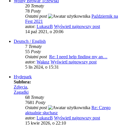
Wolny Browar Tczewski
20
Tematy
78
Posty
Ostatni post
Październik na
Fest 2021
autor:
LukaszB
Wyświetl najnowszy post
14 paź 2021, o 20:06
Deutsch / English
7
Tematy
55
Posty
Ostatni post
Re: I need help finding my an…
autor:
Wałasz
Wyświetl najnowszy post
5 lis 2024, o 15:31
Hydepark
Subfora:
Zdjęcia
,
Zagadki
68
Tematy
7681
Posty
Ostatni post
Re: Czego
aktualnie słuchasz
autor:
LukaszB
Wyświetl najnowszy post
15 kwie 2026, o 22:10