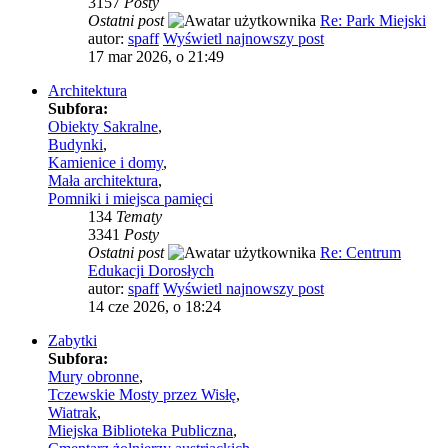
3157
Posty
Ostatni post
Re: Park Miejski
autor:
spaff
Wyświetl najnowszy post
17 mar 2026, o 21:49
Architektura
Subfora:
Obiekty Sakralne
,
Budynki
,
Kamienice i domy
,
Mała architektura
,
Pomniki i miejsca pamięci
134
Tematy
3341
Posty
Ostatni post
Re: Centrum
Edukacji Dorosłych
autor:
spaff
Wyświetl najnowszy post
14 cze 2026, o 18:24
Zabytki
Subfora:
Mury obronne
,
Tczewskie Mosty przez Wisłę
,
Wiatrak
,
Miejska Biblioteka Publiczna
,