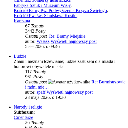
Cmentarz żołnierzy austriackich
,
Fabryka Sztuk i Muzeum Wisły
,
Kościół Farny Pw. Podwyższenia Krzyża Świętego
,
Kościół Pw. św. Stanisława Kostki
,
Karczma
67
Tematy
3442
Posty
Ostatni post
Re: Bramy Miejskie
autor:
Wałasz
Wyświetl najnowszy post
5 sie 2026, o 09:46
Ludzie
Znani i nieznani tczewianie; ludzie zasłużeni dla miasta i
honorowi obywatele miasta
117
Tematy
961
Posty
Ostatni post
Re: Burmistrzowie
i radni mie…
autor:
spaff
Wyświetl najnowszy post
28 maja 2026, o 19:30
Narody i religie
Subforum:
Cmentarze
26
Tematy
693
Posty