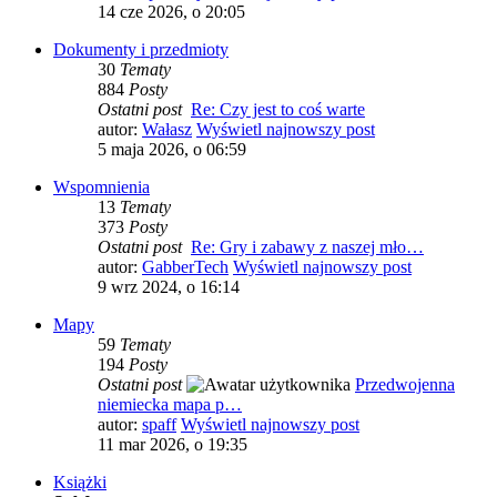
14 cze 2026, o 20:05
Dokumenty i przedmioty
30
Tematy
884
Posty
Ostatni post
Re: Czy jest to coś warte
autor:
Wałasz
Wyświetl najnowszy post
5 maja 2026, o 06:59
Wspomnienia
13
Tematy
373
Posty
Ostatni post
Re: Gry i zabawy z naszej mło…
autor:
GabberTech
Wyświetl najnowszy post
9 wrz 2024, o 16:14
Mapy
59
Tematy
194
Posty
Ostatni post
Przedwojenna
niemiecka mapa p…
autor:
spaff
Wyświetl najnowszy post
11 mar 2026, o 19:35
Książki