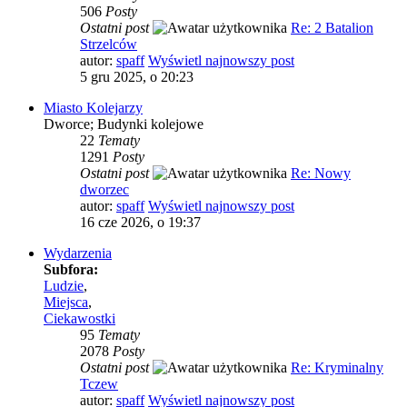
506
Posty
Ostatni post
Re: 2 Batalion
Strzelców
autor:
spaff
Wyświetl najnowszy post
5 gru 2025, o 20:23
Miasto Kolejarzy
Dworce; Budynki kolejowe
22
Tematy
1291
Posty
Ostatni post
Re: Nowy
dworzec
autor:
spaff
Wyświetl najnowszy post
16 cze 2026, o 19:37
Wydarzenia
Subfora:
Ludzie
,
Miejsca
,
Ciekawostki
95
Tematy
2078
Posty
Ostatni post
Re: Kryminalny
Tczew
autor:
spaff
Wyświetl najnowszy post