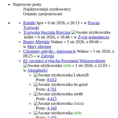
Najnowsze posty
Najaktywniejsi użytkownicy
Ostatnio zarejestrowani
Rokitki
Igor
» 6 sie 2026, o 20:13 » w
Powiat
Tczewski
Tczewska Stocznia Rzeczna
keller
» 6 sie 2026, o 18:48 » w
Życie gospodarcze
Bramy Miejskie
Wałasz
» 5 sie 2026, o 09:46 »
w
Mury obronne
Chronimy zabytki - interwencje
Wałasz
» 5 sie 2026, o
09:25 » w
Zabytki
82. rocznica wybuchu Powstania Warszawskiego
zielu
» 1 sie 2026, o 22:03 »
w
Aktualności
LukaszB
Posty:
8,032
be-good
Posty:
4,761
zet48
Posty:
4,415
Jadzia
Posty:
4,184
zielu
Posty:
2,456