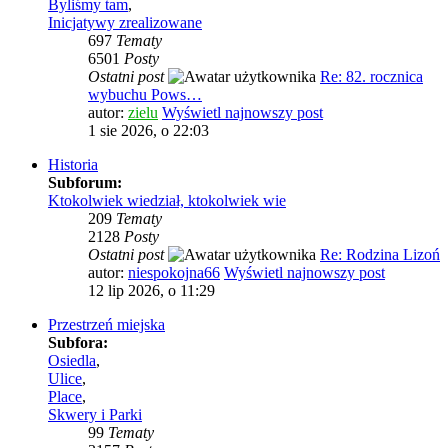
Byliśmy tam
,
Inicjatywy zrealizowane
697
Tematy
6501
Posty
Ostatni post
Re: 82. rocznica
wybuchu Pows…
autor:
zielu
Wyświetl najnowszy post
1 sie 2026, o 22:03
Historia
Subforum:
Ktokolwiek wiedział, ktokolwiek wie
209
Tematy
2128
Posty
Ostatni post
Re: Rodzina Lizoń
autor:
niespokojna66
Wyświetl najnowszy post
12 lip 2026, o 11:29
Przestrzeń miejska
Subfora:
Osiedla
,
Ulice
,
Place
,
Skwery i Parki
99
Tematy