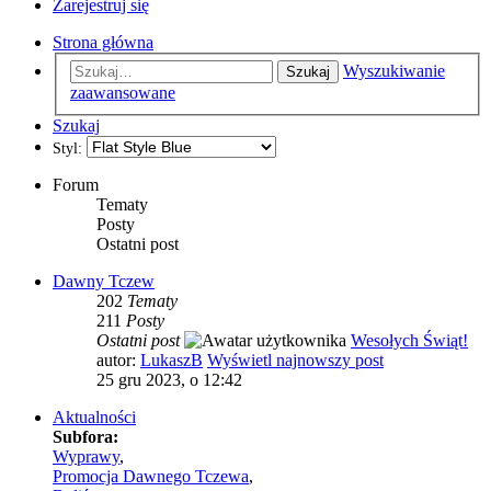
Zarejestruj się
Strona główna
Wyszukiwanie
Szukaj
zaawansowane
Szukaj
Styl:
Forum
Tematy
Posty
Ostatni post
Dawny Tczew
202
Tematy
211
Posty
Ostatni post
Wesołych Świąt!
autor:
LukaszB
Wyświetl najnowszy post
25 gru 2023, o 12:42
Aktualności
Subfora:
Wyprawy
,
Promocja Dawnego Tczewa
,