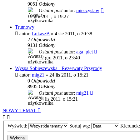
9051
Odsłony
Ostatni post
autor:
mieczyslaw
19 gru 2011, o 19:27
Trutnowy
autor:
LukaszB
»
4 sie 2011, o 20:38
2
Odpowiedzi
9131
Odsłony
Ostatni post
autor:
aga_piet
12 gru 2011, o 23:40
Wyspa Sobieszewska - Rezerwaty Przyrody
autor:
mig21
»
24 lis 2011, o 15:21
0
Odpowiedzi
8905
Odsłony
Ostatni post
autor:
mig21
24 lis 2011, o 15:21
NOWY TEMAT
Wyświetl:
Sortuj wg:
Kierunek