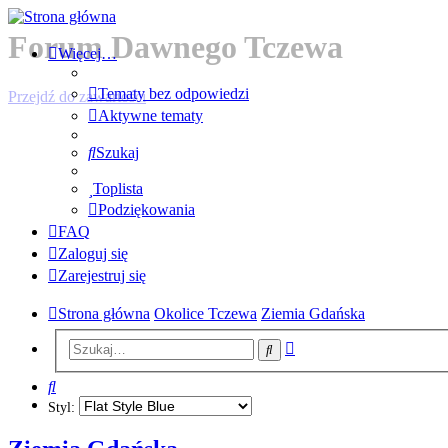
Forum Dawnego Tczewa
Więcej…
Tematy bez odpowiedzi
Przejdź do zawartości
Aktywne tematy
Szukaj
Toplista
Podziękowania
FAQ
Zaloguj się
Zarejestruj się
Strona główna
Okolice Tczewa
Ziemia Gdańska
Wyszukiwanie
Szukaj
zaawansowane
Szukaj
Styl: