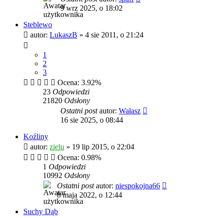
9 wrz 2025, o 18:02
Steblewo
autor:
LukaszB
»
4 sie 2011, o 21:24
1
2
3
Ocena: 3.92%
23
Odpowiedzi
21820
Odsłony
Ostatni post
autor:
Wałasz
16 sie 2025, o 08:44
Koźliny
autor:
zielu
»
19 lip 2015, o 22:04
Ocena: 0.98%
1
Odpowiedzi
10992
Odsłony
Ostatni post
autor:
niespokojna66
8 maja 2022, o 12:44
Suchy Dąb