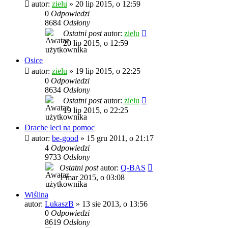
autor:
zielu
»
20 lip 2015, o 12:59
0
Odpowiedzi
8684
Odsłony
Ostatni post
autor:
zielu
20 lip 2015, o 12:59
Osice
autor:
zielu
»
19 lip 2015, o 22:25
0
Odpowiedzi
8634
Odsłony
Ostatni post
autor:
zielu
19 lip 2015, o 22:25
Drache leci na pomoc
autor:
be-good
»
15 gru 2011, o 21:17
4
Odpowiedzi
9733
Odsłony
Ostatni post
autor:
Q-BAS
1 mar 2015, o 03:08
Wiślina
autor:
LukaszB
»
13 sie 2013, o 13:56
0
Odpowiedzi
8619
Odsłony