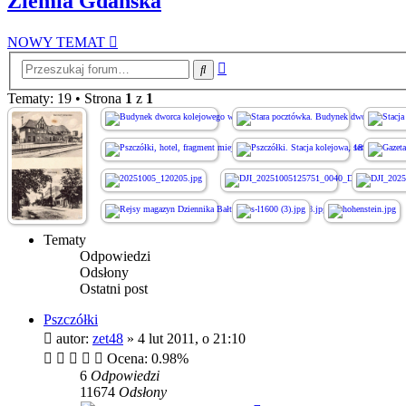
Ziemia Gdańska
NOWY TEMAT
Wyszukiwanie
Szukaj
zaawansowane
Tematy: 19 • Strona
1
z
1
Tematy
Odpowiedzi
Odsłony
Ostatni post
Pszczółki
autor:
zet48
»
4 lut 2011, o 21:10
Ocena: 0.98%
6
Odpowiedzi
11674
Odsłony