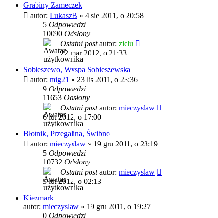
Grabiny Zameczek
autor:
LukaszB
»
4 sie 2011, o 20:58
5
Odpowiedzi
10090
Odsłony
Ostatni post
autor:
zielu
22 mar 2012, o 21:33
Sobieszewo, Wyspa Sobieszewska
autor:
mig21
»
23 lis 2011, o 23:36
9
Odpowiedzi
11653
Odsłony
Ostatni post
autor:
mieczyslaw
6 lut 2012, o 17:00
Błotnik, Przegalina, Świbno
autor:
mieczyslaw
»
19 gru 2011, o 23:19
5
Odpowiedzi
10732
Odsłony
Ostatni post
autor:
mieczyslaw
5 lut 2012, o 02:13
Kiezmark
autor:
mieczyslaw
»
19 gru 2011, o 19:27
0
Odpowiedzi