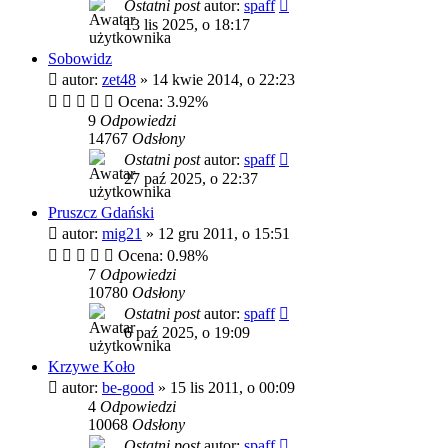
Ostatni post
autor:
spaff
13 lis 2025, o 18:17
Sobowidz
autor:
zet48
»
14 kwie 2014, o 22:23
Ocena: 3.92%
9
Odpowiedzi
14767
Odsłony
Ostatni post
autor:
spaff
27 paź 2025, o 22:37
Pruszcz Gdański
autor:
mig21
»
12 gru 2011, o 15:51
Ocena: 0.98%
7
Odpowiedzi
10780
Odsłony
Ostatni post
autor:
spaff
6 paź 2025, o 19:09
Krzywe Koło
autor:
be-good
»
15 lis 2011, o 00:09
4
Odpowiedzi
10068
Odsłony
Ostatni post
autor:
spaff