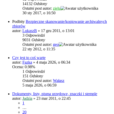
14132
Odsłony
Ostatni post
autor:
zielu
30 sty 2017, o 16:50
Podbity
Bezpieczne skanowanie/kopiowanie archiwalnych
zbiorów
autor:
LukaszB
»
17 gru 2011, o 13:01
3
Odpowiedzi
9031
Odsłony
Ostatni post
autor:
geo
22 sty 2012, o 11:35
Czy jest to coś warte
autor:
Fazka
»
4 maja 2026, o 06:34
Ocena: 0.98%
1
Odpowiedzi
151
Odsłony
Ostatni post
autor:
Wałasz
5 maja 2026, o 06:59
Dokumenty, listy, pisma urzędowe, znaczki i stemple
autor:
Jadzia
»
23 mar 2011, o 22:45
1
…
20