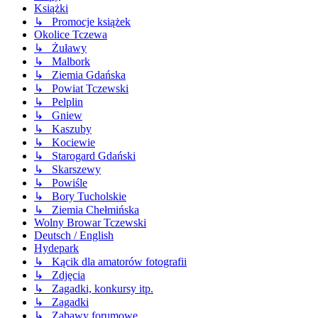
Książki
↳ Promocje książek
Okolice Tczewa
↳ Żuławy
↳ Malbork
↳ Ziemia Gdańska
↳ Powiat Tczewski
↳ Pelplin
↳ Gniew
↳ Kaszuby
↳ Kociewie
↳ Starogard Gdański
↳ Skarszewy
↳ Powiśle
↳ Bory Tucholskie
↳ Ziemia Chełmińska
Wolny Browar Tczewski
Deutsch / English
Hydepark
↳ Kącik dla amatorów fotografii
↳ Zdjęcia
↳ Zagadki, konkursy itp.
↳ Zagadki
↳ Zabawy forumowe