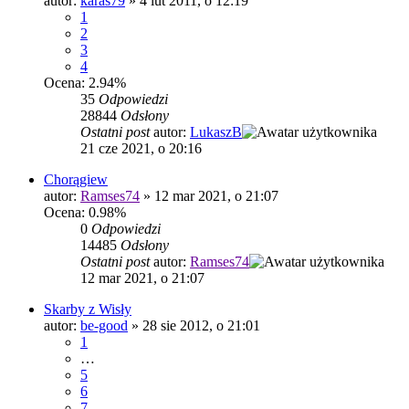
autor:
karas79
»
4 lut 2011, o 12:19
1
2
3
4
Ocena: 2.94%
35
Odpowiedzi
28844
Odsłony
Ostatni post
autor:
LukaszB
21 cze 2021, o 20:16
Chorągiew
autor:
Ramses74
»
12 mar 2021, o 21:07
Ocena: 0.98%
0
Odpowiedzi
14485
Odsłony
Ostatni post
autor:
Ramses74
12 mar 2021, o 21:07
Skarby z Wisły
autor:
be-good
»
28 sie 2012, o 21:01
1
…
5
6
7