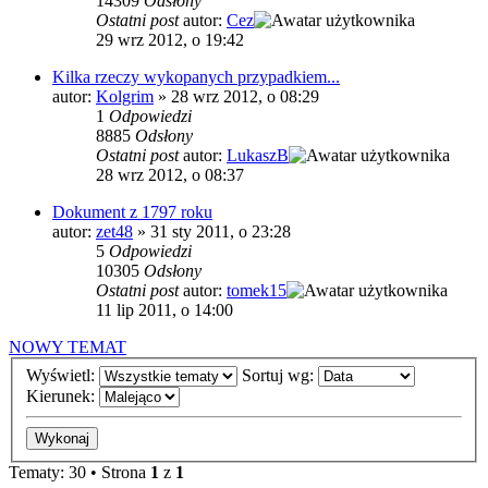
14309
Odsłony
Ostatni post
autor:
Cez
29 wrz 2012, o 19:42
Kilka rzeczy wykopanych przypadkiem...
autor:
Kolgrim
»
28 wrz 2012, o 08:29
1
Odpowiedzi
8885
Odsłony
Ostatni post
autor:
LukaszB
28 wrz 2012, o 08:37
Dokument z 1797 roku
autor:
zet48
»
31 sty 2011, o 23:28
5
Odpowiedzi
10305
Odsłony
Ostatni post
autor:
tomek15
11 lip 2011, o 14:00
NOWY TEMAT
Wyświetl:
Sortuj wg:
Kierunek:
Tematy: 30 • Strona
1
z
1