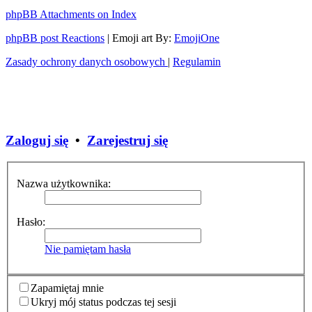
phpBB Attachments on Index
phpBB post Reactions
| Emoji art By:
EmojiOne
Zasady ochrony danych osobowych
|
Regulamin
Zaloguj się
•
Zarejestruj się
Nazwa użytkownika:
Hasło:
Nie pamiętam hasła
Zapamiętaj mnie
Ukryj mój status podczas tej sesji