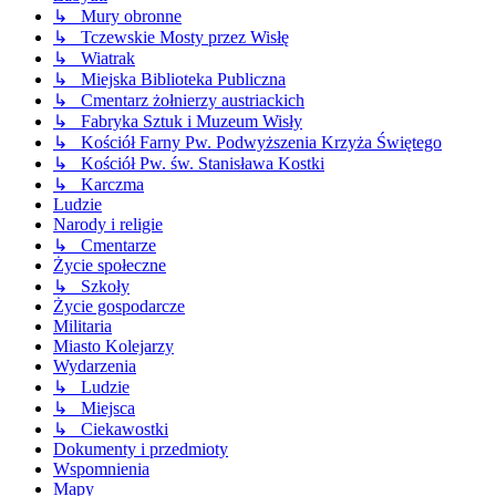
↳ Mury obronne
↳ Tczewskie Mosty przez Wisłę
↳ Wiatrak
↳ Miejska Biblioteka Publiczna
↳ Cmentarz żołnierzy austriackich
↳ Fabryka Sztuk i Muzeum Wisły
↳ Kościół Farny Pw. Podwyższenia Krzyża Świętego
↳ Kościół Pw. św. Stanisława Kostki
↳ Karczma
Ludzie
Narody i religie
↳ Cmentarze
Życie społeczne
↳ Szkoły
Życie gospodarcze
Militaria
Miasto Kolejarzy
Wydarzenia
↳ Ludzie
↳ Miejsca
↳ Ciekawostki
Dokumenty i przedmioty
Wspomnienia
Mapy