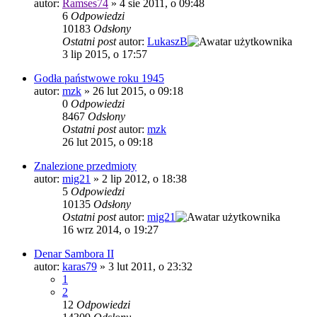
autor:
Ramses74
»
4 sie 2011, o 09:48
6
Odpowiedzi
10183
Odsłony
Ostatni post
autor:
LukaszB
3 lip 2015, o 17:57
Godła państwowe roku 1945
autor:
mzk
»
26 lut 2015, o 09:18
0
Odpowiedzi
8467
Odsłony
Ostatni post
autor:
mzk
26 lut 2015, o 09:18
Znalezione przedmioty
autor:
mig21
»
2 lip 2012, o 18:38
5
Odpowiedzi
10135
Odsłony
Ostatni post
autor:
mig21
16 wrz 2014, o 19:27
Denar Sambora II
autor:
karas79
»
3 lut 2011, o 23:32
1
2
12
Odpowiedzi