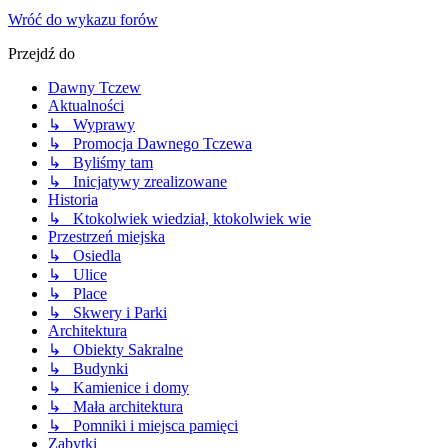
Wróć do wykazu forów
Przejdź do
Dawny Tczew
Aktualności
↳ Wyprawy
↳ Promocja Dawnego Tczewa
↳ Byliśmy tam
↳ Inicjatywy zrealizowane
Historia
↳ Ktokolwiek wiedział, ktokolwiek wie
Przestrzeń miejska
↳ Osiedla
↳ Ulice
↳ Place
↳ Skwery i Parki
Architektura
↳ Obiekty Sakralne
↳ Budynki
↳ Kamienice i domy
↳ Mała architektura
↳ Pomniki i miejsca pamięci
Zabytki