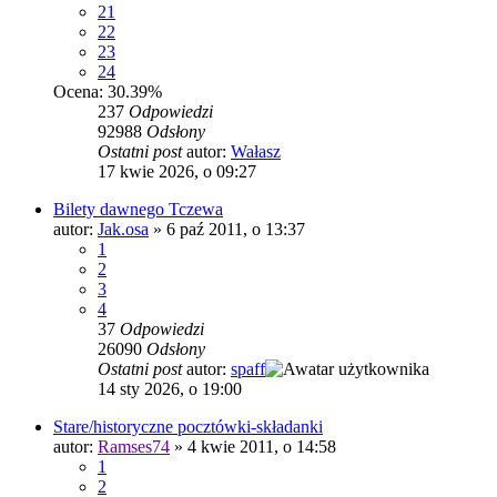
21
22
23
24
Ocena: 30.39%
237
Odpowiedzi
92988
Odsłony
Ostatni post
autor:
Wałasz
17 kwie 2026, o 09:27
Bilety dawnego Tczewa
autor:
Jak.osa
»
6 paź 2011, o 13:37
1
2
3
4
37
Odpowiedzi
26090
Odsłony
Ostatni post
autor:
spaff
14 sty 2026, o 19:00
Stare/historyczne pocztówki-składanki
autor:
Ramses74
»
4 kwie 2011, o 14:58
1
2