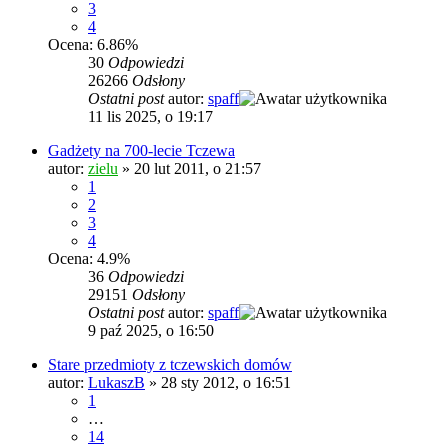
3
4
Ocena: 6.86%
30
Odpowiedzi
26266
Odsłony
Ostatni post
autor:
spaff
11 lis 2025, o 19:17
Gadżety na 700-lecie Tczewa
autor:
zielu
»
20 lut 2011, o 21:57
1
2
3
4
Ocena: 4.9%
36
Odpowiedzi
29151
Odsłony
Ostatni post
autor:
spaff
9 paź 2025, o 16:50
Stare przedmioty z tczewskich domów
autor:
LukaszB
»
28 sty 2012, o 16:51
1
…
14