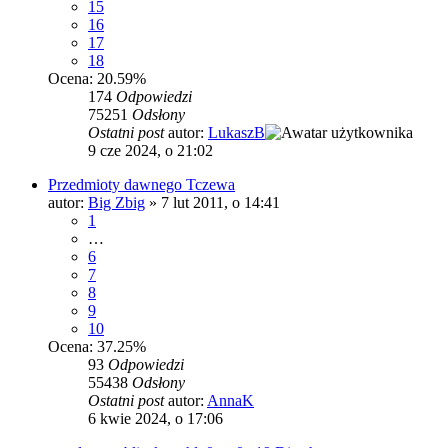
15
16
17
18
Ocena: 20.59%
174
Odpowiedzi
75251
Odsłony
Ostatni post
autor:
LukaszB
9 cze 2024, o 21:02
Przedmioty dawnego Tczewa
autor:
Big Zbig
»
7 lut 2011, o 14:41
1
…
6
7
8
9
10
Ocena: 37.25%
93
Odpowiedzi
55438
Odsłony
Ostatni post
autor:
AnnaK
6 kwie 2024, o 17:06