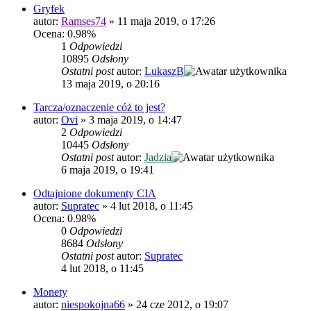
Gryfek
autor:
Ramses74
»
11 maja 2019, o 17:26
Ocena: 0.98%
1
Odpowiedzi
10895
Odsłony
Ostatni post
autor:
LukaszB
13 maja 2019, o 20:16
Tarcza/oznaczenie cóż to jest?
autor:
Ovi
»
3 maja 2019, o 14:47
2
Odpowiedzi
10445
Odsłony
Ostatni post
autor:
Jadzia
6 maja 2019, o 19:41
Odtajnione dokumenty CIA
autor:
Supratec
»
4 lut 2018, o 11:45
Ocena: 0.98%
0
Odpowiedzi
8684
Odsłony
Ostatni post
autor:
Supratec
4 lut 2018, o 11:45
Monety
autor:
niespokojna66
»
24 cze 2012, o 19:07