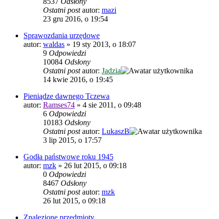
8537
Odsłony
Ostatni post
autor:
mazi
23 gru 2016, o 19:54
Sprawozdania urzędowe
autor:
waldas
»
19 sty 2013, o 18:07
9
Odpowiedzi
10084
Odsłony
Ostatni post
autor:
Jadzia
14 kwie 2016, o 19:45
Pieniądze dawnego Tczewa
autor:
Ramses74
»
4 sie 2011, o 09:48
6
Odpowiedzi
10183
Odsłony
Ostatni post
autor:
LukaszB
3 lip 2015, o 17:57
Godła państwowe roku 1945
autor:
mzk
»
26 lut 2015, o 09:18
0
Odpowiedzi
8467
Odsłony
Ostatni post
autor:
mzk
26 lut 2015, o 09:18
Znalezione przedmioty