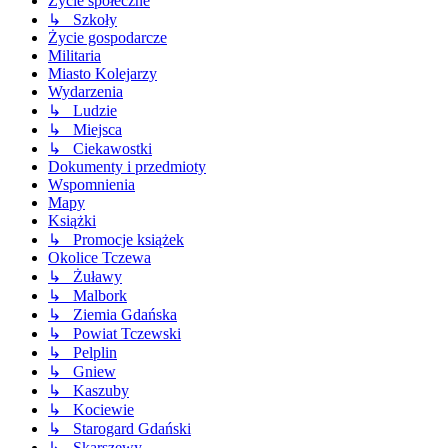
Życie społeczne
↳ Szkoły
Życie gospodarcze
Militaria
Miasto Kolejarzy
Wydarzenia
↳ Ludzie
↳ Miejsca
↳ Ciekawostki
Dokumenty i przedmioty
Wspomnienia
Mapy
Książki
↳ Promocje książek
Okolice Tczewa
↳ Żuławy
↳ Malbork
↳ Ziemia Gdańska
↳ Powiat Tczewski
↳ Pelplin
↳ Gniew
↳ Kaszuby
↳ Kociewie
↳ Starogard Gdański
↳ Skarszewy