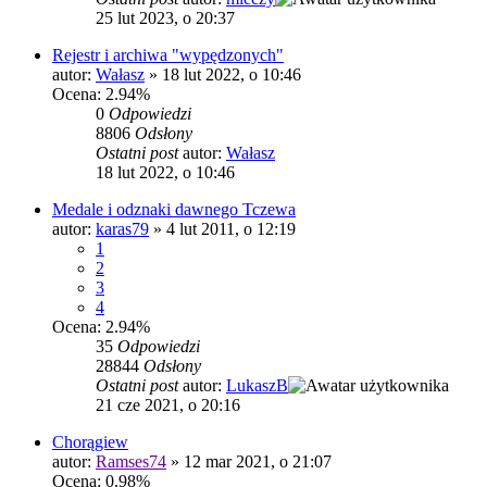
25 lut 2023, o 20:37
Rejestr i archiwa "wypędzonych"
autor:
Wałasz
»
18 lut 2022, o 10:46
Ocena: 2.94%
0
Odpowiedzi
8806
Odsłony
Ostatni post
autor:
Wałasz
18 lut 2022, o 10:46
Medale i odznaki dawnego Tczewa
autor:
karas79
»
4 lut 2011, o 12:19
1
2
3
4
Ocena: 2.94%
35
Odpowiedzi
28844
Odsłony
Ostatni post
autor:
LukaszB
21 cze 2021, o 20:16
Chorągiew
autor:
Ramses74
»
12 mar 2021, o 21:07
Ocena: 0.98%