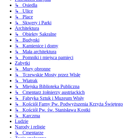
↳ Osiedla
↳ Ulice
↳ Place
↳ Skwery i Parki
Architektura
↳ Obiekty Sakralne
↳ Budynki
↳ Kamienice i domy
↳ Mała architektura
↳ Pomniki i miejsca pamięci
Zabytki
↳ Mury obronne
↳ Tczewskie Mosty przez Wisłę
↳ Wiatrak
↳ Miejska Biblioteka Publiczna
↳ Cmentarz żołnierzy austriackich
↳ Fabryka Sztuk i Muzeum Wisły
↳ Kościół Farny Pw. Podwyższenia Krzyża Świętego
↳ Kościół Pw. św. Stanisława Kostki
↳ Karczma
Ludzie
Narody i religie
↳ Cmentarze