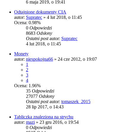
6 maja 2019, o 19:41
Odtajnione dokumenty CIA
autor:
Supratec
»
4 lut 2018, o 11:45
Ocena: 0.98%
0
Odpowiedzi
8683
Odsłony
Ostatni post
autor:
Supratec
4 lut 2018, o 11:45
Monety
autor:
niespokojna66
»
24 cze 2012, o 19:07
1
2
3
4
Ocena: 1.96%
35
Odpowiedzi
27077
Odsłony
Ostatni post
autor:
tomaszek_2015
28 lip 2017, o 14:43
Tabliczka znaleziona na strychu
autor:
mazi
»
23 gru 2016, o 19:54
0
Odpowiedzi