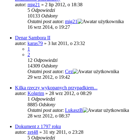
autor:
mig21
»
2 lip 2012, o 18:38
5
Odpowiedzi
10133
Odsłony
Ostatni post
autor:
mig21
16 wrz 2014, o 19:27
Denar Sambora II
autor:
karas79
»
3 lut 2011, o 23:32
1
2
12
Odpowiedzi
14309
Odsłony
Ostatni post
autor:
Cez
29 wrz 2012, o 19:42
Kilka rzeczy wykopanych przypadkiem...
autor:
Kolgrim
»
28 wrz 2012, o 08:29
1
Odpowiedzi
8885
Odsłony
Ostatni post
autor:
LukaszB
28 wrz 2012, o 08:37
Dokument z 1797 roku
autor:
zet48
»
31 sty 2011, o 23:28
5
Odpowiedzi