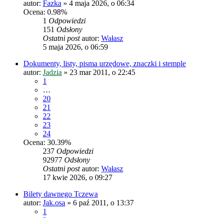
autor:
Fazka
»
4 maja 2026, o 06:34
Ocena: 0.98%
1
Odpowiedzi
151
Odsłony
Ostatni post
autor:
Wałasz
5 maja 2026, o 06:59
Dokumenty, listy, pisma urzędowe, znaczki i stemple
autor:
Jadzia
»
23 mar 2011, o 22:45
1
…
20
21
22
23
24
Ocena: 30.39%
237
Odpowiedzi
92977
Odsłony
Ostatni post
autor:
Wałasz
17 kwie 2026, o 09:27
Bilety dawnego Tczewa
autor:
Jak.osa
»
6 paź 2011, o 13:37
1