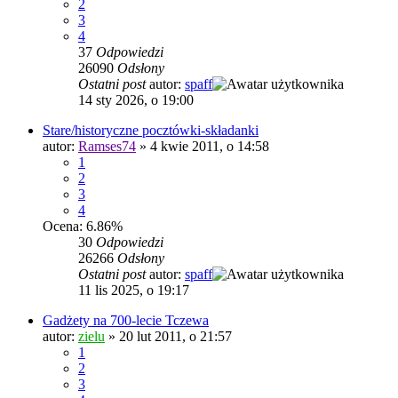
2
3
4
37
Odpowiedzi
26090
Odsłony
Ostatni post
autor:
spaff
14 sty 2026, o 19:00
Stare/historyczne pocztówki-składanki
autor:
Ramses74
»
4 kwie 2011, o 14:58
1
2
3
4
Ocena: 6.86%
30
Odpowiedzi
26266
Odsłony
Ostatni post
autor:
spaff
11 lis 2025, o 19:17
Gadżety na 700-lecie Tczewa
autor:
zielu
»
20 lut 2011, o 21:57
1
2
3