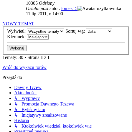
10305
Odsłony
Ostatni post
autor:
tomek15
11 lip 2011, o 14:00
NOWY TEMAT
Wyświetl:
Sortuj wg:
Kierunek:
Tematy: 30 • Strona
1
z
1
Wróć do wykazu forów
Przejdź do
Dawny Tczew
Aktualności
↳ Wyprawy
↳ Promocja Dawnego Tczewa
↳ Byliśmy tam
↳ Inicjatywy zrealizowane
Historia
↳ Ktokolwiek wiedział, ktokolwiek wie
Przestrzeń miejska