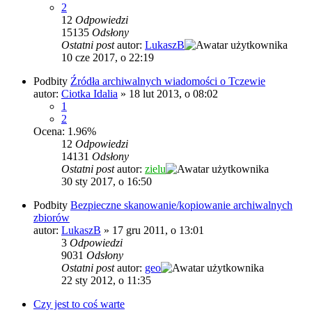
2
12
Odpowiedzi
15135
Odsłony
Ostatni post
autor:
LukaszB
10 cze 2017, o 22:19
Podbity
Źródła archiwalnych wiadomości o Tczewie
autor:
Ciotka Idalia
»
18 lut 2013, o 08:02
1
2
Ocena: 1.96%
12
Odpowiedzi
14131
Odsłony
Ostatni post
autor:
zielu
30 sty 2017, o 16:50
Podbity
Bezpieczne skanowanie/kopiowanie archiwalnych
zbiorów
autor:
LukaszB
»
17 gru 2011, o 13:01
3
Odpowiedzi
9031
Odsłony
Ostatni post
autor:
geo
22 sty 2012, o 11:35
Czy jest to coś warte