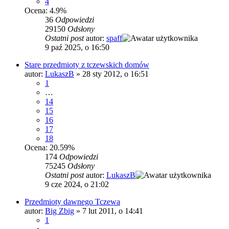
4
Ocena: 4.9%
36
Odpowiedzi
29150
Odsłony
Ostatni post
autor:
spaff
9 paź 2025, o 16:50
Stare przedmioty z tczewskich domów
autor:
LukaszB
»
28 sty 2012, o 16:51
1
…
14
15
16
17
18
Ocena: 20.59%
174
Odpowiedzi
75245
Odsłony
Ostatni post
autor:
LukaszB
9 cze 2024, o 21:02
Przedmioty dawnego Tczewa
autor:
Big Zbig
»
7 lut 2011, o 14:41
1