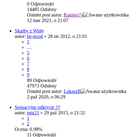
0
Odpowiedzi
14485
Odsłony
Ostatni post
autor:
Ramses74
12 mar 2021, o 21:07
Skarby z Wisły
autor:
be-good
»
28 sie 2012, o 21:01
1
…
5
6
7
8
9
89
Odpowiedzi
47973
Odsłony
Ostatni post
autor:
LukaszB
2 paź 2020, o 06:29
Sensacyjne odkrycie !!!
autor:
mig21
»
29 paź 2015, o 21:32
1
2
Ocena: 0.98%
11
Odpowiedzi