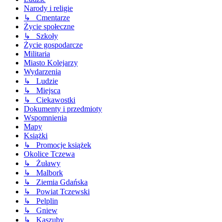
Narody i religie
↳ Cmentarze
Życie społeczne
↳ Szkoły
Życie gospodarcze
Militaria
Miasto Kolejarzy
Wydarzenia
↳ Ludzie
↳ Miejsca
↳ Ciekawostki
Dokumenty i przedmioty
Wspomnienia
Mapy
Książki
↳ Promocje książek
Okolice Tczewa
↳ Żuławy
↳ Malbork
↳ Ziemia Gdańska
↳ Powiat Tczewski
↳ Pelplin
↳ Gniew
↳ Kaszuby