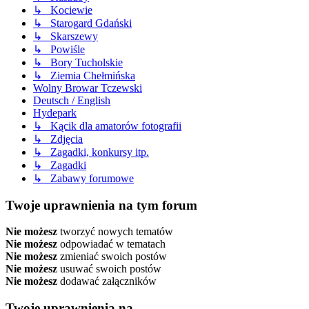
↳ Kociewie
↳ Starogard Gdański
↳ Skarszewy
↳ Powiśle
↳ Bory Tucholskie
↳ Ziemia Chełmińska
Wolny Browar Tczewski
Deutsch / English
Hydepark
↳ Kącik dla amatorów fotografii
↳ Zdjęcia
↳ Zagadki, konkursy itp.
↳ Zagadki
↳ Zabawy forumowe
Twoje uprawnienia na tym forum
Nie możesz
tworzyć nowych tematów
Nie możesz
odpowiadać w tematach
Nie możesz
zmieniać swoich postów
Nie możesz
usuwać swoich postów
Nie możesz
dodawać załączników
Twoje uprawnienia na