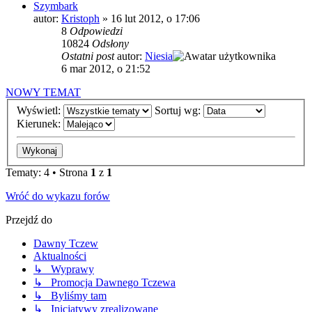
Szymbark
autor:
Kristoph
»
16 lut 2012, o 17:06
8
Odpowiedzi
10824
Odsłony
Ostatni post
autor:
Niesia
6 mar 2012, o 21:52
NOWY TEMAT
Wyświetl:
Sortuj wg:
Kierunek:
Tematy: 4 • Strona
1
z
1
Wróć do wykazu forów
Przejdź do
Dawny Tczew
Aktualności
↳ Wyprawy
↳ Promocja Dawnego Tczewa
↳ Byliśmy tam
↳ Inicjatywy zrealizowane