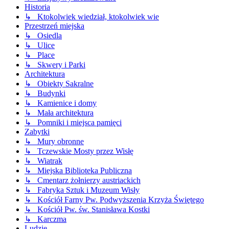
Historia
↳ Ktokolwiek wiedział, ktokolwiek wie
Przestrzeń miejska
↳ Osiedla
↳ Ulice
↳ Place
↳ Skwery i Parki
Architektura
↳ Obiekty Sakralne
↳ Budynki
↳ Kamienice i domy
↳ Mała architektura
↳ Pomniki i miejsca pamięci
Zabytki
↳ Mury obronne
↳ Tczewskie Mosty przez Wisłę
↳ Wiatrak
↳ Miejska Biblioteka Publiczna
↳ Cmentarz żołnierzy austriackich
↳ Fabryka Sztuk i Muzeum Wisły
↳ Kościół Farny Pw. Podwyższenia Krzyża Świętego
↳ Kościół Pw. św. Stanisława Kostki
↳ Karczma
Ludzie