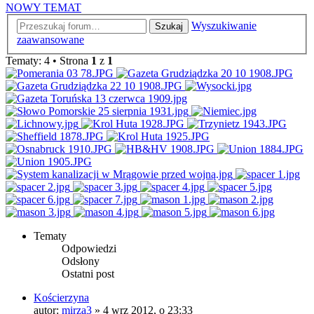
NOWY TEMAT
Wyszukiwanie
Szukaj
zaawansowane
Tematy: 4 • Strona
1
z
1
Tematy
Odpowiedzi
Odsłony
Ostatni post
Kościerzyna
autor:
mirza3
»
4 wrz 2012, o 23:33