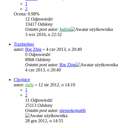
1
2
Ocena: 0.98%
12
Odpowiedzi
33417
Odsłony
Ostatni post
autor:
Jadzia
3 wrz 2016, o 22:32
Trzebielino
autor:
Big Zbig
»
4 cze 2013, o 20:49
0
Odpowiedzi
8968
Odsłony
Ostatni post
autor:
Big Zbig
4 cze 2013, o 20:49
Chojnice
autor:
zielu
»
12 sie 2012, o 14:19
1
2
11
Odpowiedzi
25113
Odsłony
Ostatni post
autor:
niespokojna66
28 gru 2012, o 14:55