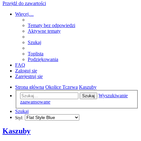
Przejdź do zawartości
Więcej…
Tematy bez odpowiedzi
Aktywne tematy
Szukaj
Toplista
Podziękowania
FAQ
Zaloguj się
Zarejestruj się
Strona główna
Okolice Tczewa
Kaszuby
Wyszukiwanie
Szukaj
zaawansowane
Szukaj
Styl:
Kaszuby