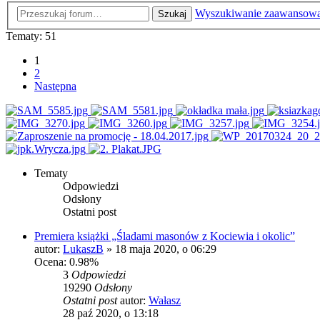
Wyszukiwanie zaawansow
Szukaj
Tematy: 51
1
2
Następna
Tematy
Odpowiedzi
Odsłony
Ostatni post
Premiera książki „Śladami masonów z Kociewia i okolic”
autor:
LukaszB
»
18 maja 2020, o 06:29
Ocena: 0.98%
3
Odpowiedzi
19290
Odsłony
Ostatni post
autor:
Wałasz
28 paź 2020, o 13:18