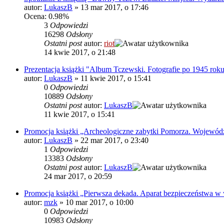
autor:
LukaszB
»
13 mar 2017, o 17:46
Ocena: 0.98%
3
Odpowiedzi
16298
Odsłony
Ostatni post
autor:
riot
14 kwie 2017, o 21:48
Prezentacja książki "Album Tczewski. Fotografie po 1945 roku
autor:
LukaszB
»
11 kwie 2017, o 15:41
0
Odpowiedzi
10889
Odsłony
Ostatni post
autor:
LukaszB
11 kwie 2017, o 15:41
Promocja książki „Archeologiczne zabytki Pomorza. Wojewód
autor:
LukaszB
»
22 mar 2017, o 23:40
1
Odpowiedzi
13383
Odsłony
Ostatni post
autor:
LukaszB
24 mar 2017, o 20:59
Promocja książki „Pierwsza dekada. Aparat bezpieczeństwa 
autor:
mzk
»
10 mar 2017, o 10:00
0
Odpowiedzi
10983
Odsłony