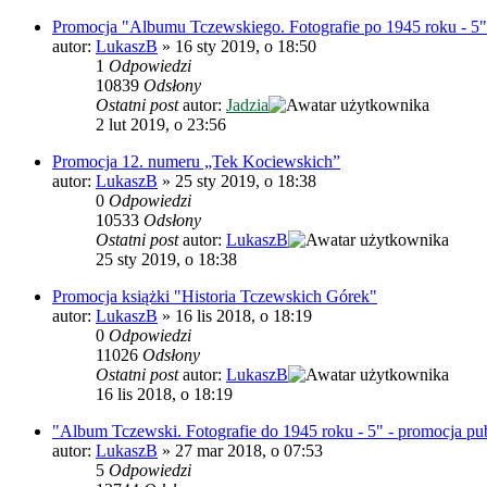
Promocja "Albumu Tczewskiego. Fotografie po 1945 roku - 5"
autor:
LukaszB
»
16 sty 2019, o 18:50
1
Odpowiedzi
10839
Odsłony
Ostatni post
autor:
Jadzia
2 lut 2019, o 23:56
Promocja 12. numeru „Tek Kociewskich”
autor:
LukaszB
»
25 sty 2019, o 18:38
0
Odpowiedzi
10533
Odsłony
Ostatni post
autor:
LukaszB
25 sty 2019, o 18:38
Promocja książki "Historia Tczewskich Górek"
autor:
LukaszB
»
16 lis 2018, o 18:19
0
Odpowiedzi
11026
Odsłony
Ostatni post
autor:
LukaszB
16 lis 2018, o 18:19
"Album Tczewski. Fotografie do 1945 roku - 5" - promocja pub
autor:
LukaszB
»
27 mar 2018, o 07:53
5
Odpowiedzi