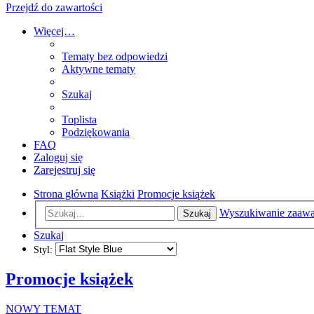
Przejdź do zawartości
Więcej…
Tematy bez odpowiedzi
Aktywne tematy
Szukaj
Toplista
Podziękowania
FAQ
Zaloguj się
Zarejestruj się
Strona główna
Książki
Promocje książek
Wyszukiwanie zaaw
Szukaj
Szukaj
Styl:
Promocje książek
NOWY TEMAT