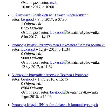
Ostatni post
autor:
mzk
10 mar 2017, o 10:00
O Żuławach Gdańskich w "Tekach Kociewskich"
autor:
be-good
»
8 lut 2017, o 07:30
1
Odpowiedzi
8725
Odsłony
Ostatni post
autor:
LukaszB
8 lut 2017, o 14:13
Promocja książki Przemysława Dakowicza "Afazja polska 2"
autor:
LukaszB
»
12 sty 2017, o 11:34
0
Odpowiedzi
9008
Odsłony
Ostatni post
autor:
LukaszB
12 sty 2017, o 11:34
Niezwykle biografie harcerskie Tczewa i Pomorza
autor:
be-good
»
1 gru 2016, o 15:46
0
Odpowiedzi
8564
Odsłony
Ostatni post
autor:
be-good
1 gru 2016, o 15:46
Promocja książki IPN o zbrodniarzach komunistycznych