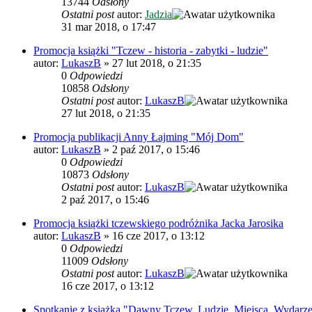
13744
Odsłony
Ostatni post
autor:
Jadzia
31 mar 2018, o 17:47
Promocja książki "Tczew - historia - zabytki - ludzie"
autor:
LukaszB
»
27 lut 2018, o 21:35
0
Odpowiedzi
10858
Odsłony
Ostatni post
autor:
LukaszB
27 lut 2018, o 21:35
Promocja publikacji Anny Łajming "Mój Dom"
autor:
LukaszB
»
2 paź 2017, o 15:46
0
Odpowiedzi
10873
Odsłony
Ostatni post
autor:
LukaszB
2 paź 2017, o 15:46
Promocja książki tczewskiego podróżnika Jacka Jarosika
autor:
LukaszB
»
16 cze 2017, o 13:12
0
Odpowiedzi
11009
Odsłony
Ostatni post
autor:
LukaszB
16 cze 2017, o 13:12
Spotkanie z książką "Dawny Tczew. Ludzie. Miejsca. Wydarze