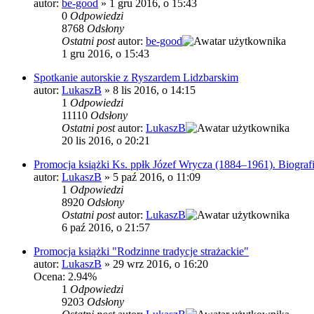
autor:
be-good
»
1 gru 2016, o 15:43
0
Odpowiedzi
8768
Odsłony
Ostatni post
autor:
be-good
1 gru 2016, o 15:43
Spotkanie autorskie z Ryszardem Lidzbarskim
autor:
LukaszB
»
8 lis 2016, o 14:15
1
Odpowiedzi
11110
Odsłony
Ostatni post
autor:
LukaszB
20 lis 2016, o 20:21
Promocja książki Ks. ppłk Józef Wrycza (1884–1961). Biograf
autor:
LukaszB
»
5 paź 2016, o 11:09
1
Odpowiedzi
8920
Odsłony
Ostatni post
autor:
LukaszB
6 paź 2016, o 21:57
Promocja książki "Rodzinne tradycje strażackie"
autor:
LukaszB
»
29 wrz 2016, o 16:20
Ocena: 2.94%
1
Odpowiedzi
9203
Odsłony