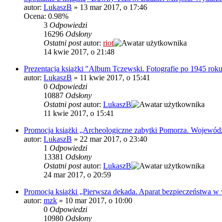
autor:
LukaszB
»
13 mar 2017, o 17:46
Ocena: 0.98%
3
Odpowiedzi
16296
Odsłony
Ostatni post
autor:
riot
14 kwie 2017, o 21:48
Prezentacja książki "Album Tczewski. Fotografie po 1945 roku
autor:
LukaszB
»
11 kwie 2017, o 15:41
0
Odpowiedzi
10887
Odsłony
Ostatni post
autor:
LukaszB
11 kwie 2017, o 15:41
Promocja książki „Archeologiczne zabytki Pomorza. Wojewód
autor:
LukaszB
»
22 mar 2017, o 23:40
1
Odpowiedzi
13381
Odsłony
Ostatni post
autor:
LukaszB
24 mar 2017, o 20:59
Promocja książki „Pierwsza dekada. Aparat bezpieczeństwa 
autor:
mzk
»
10 mar 2017, o 10:00
0
Odpowiedzi
10980
Odsłony