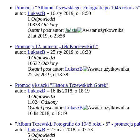
Promocja "Albumu Tczewskiego. Fotografie po 1945 roku - 5"
autor:
LukaszB
»
16 sty 2019, o 18:50
1
Odpowiedzi
10838
Odsłony
Ostatni post
autor:
Jadzia
2 lut 2019, o 23:56
Promocja 12. numeru „Tek Kociewskich”
autor:
LukaszB
»
25 sty 2019, o 18:38
0
Odpowiedzi
10532
Odsłony
Ostatni post
autor:
LukaszB
25 sty 2019, o 18:38
Promocja książki "Historia Tczewskich Górek"
autor:
LukaszB
»
16 lis 2018, o 18:19
0
Odpowiedzi
11024
Odsłony
Ostatni post
autor:
LukaszB
16 lis 2018, o 18:19
"Album Tczewski. Fotografie do 1945 roku - 5" - promocja pub
autor:
LukaszB
»
27 mar 2018, o 07:53
5
Odpowiedzi