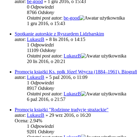
autor:
be-good
»
1 gru 2016, o 15:43
0
Odpowiedzi
8766
Odsłony
Ostatni post
autor:
be-good
1 gru 2016, o 15:43
Spotkanie autorskie z Ryszardem Lidzbarskim
autor:
LukaszB
»
8 lis 2016, o 14:15
1
Odpowiedzi
11109
Odsłony
Ostatni post
autor:
LukaszB
20 lis 2016, o 20:21
Promocja książki Ks. ppłk Józef Wrycza (1884–1961). Biograf
autor:
LukaszB
»
5 paź 2016, o 11:09
1
Odpowiedzi
8917
Odsłony
Ostatni post
autor:
LukaszB
6 paź 2016, o 21:57
Promocja książki "Rodzinne tradycje strażackie"
autor:
LukaszB
»
29 wrz 2016, o 16:20
Ocena: 2.94%
1
Odpowiedzi
9201
Odsłony