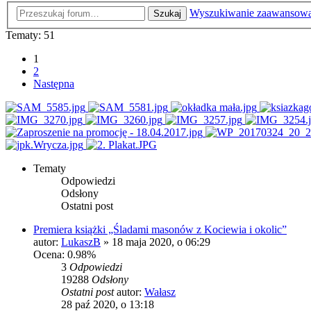
Wyszukiwanie zaawansow
Szukaj
Tematy: 51
1
2
Następna
Tematy
Odpowiedzi
Odsłony
Ostatni post
Premiera książki „Śladami masonów z Kociewia i okolic”
autor:
LukaszB
»
18 maja 2020, o 06:29
Ocena: 0.98%
3
Odpowiedzi
19288
Odsłony
Ostatni post
autor:
Wałasz
28 paź 2020, o 13:18