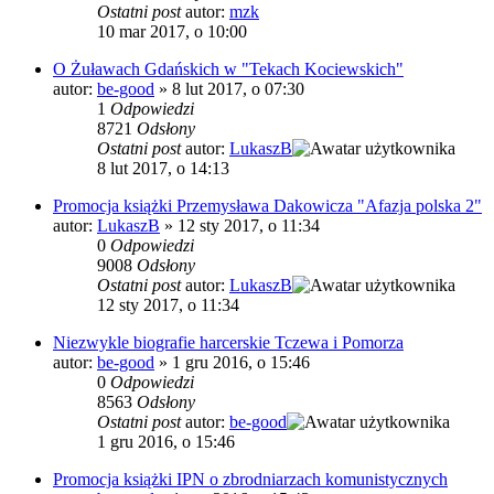
Ostatni post
autor:
mzk
10 mar 2017, o 10:00
O Żuławach Gdańskich w "Tekach Kociewskich"
autor:
be-good
»
8 lut 2017, o 07:30
1
Odpowiedzi
8721
Odsłony
Ostatni post
autor:
LukaszB
8 lut 2017, o 14:13
Promocja książki Przemysława Dakowicza "Afazja polska 2"
autor:
LukaszB
»
12 sty 2017, o 11:34
0
Odpowiedzi
9008
Odsłony
Ostatni post
autor:
LukaszB
12 sty 2017, o 11:34
Niezwykle biografie harcerskie Tczewa i Pomorza
autor:
be-good
»
1 gru 2016, o 15:46
0
Odpowiedzi
8563
Odsłony
Ostatni post
autor:
be-good
1 gru 2016, o 15:46
Promocja książki IPN o zbrodniarzach komunistycznych