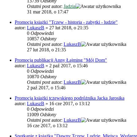
13739
Odsłony
Ostatni post
autor:
Jadzia
31 mar 2018, o 17:47
Promocja książki "Tczew - historia - zabytki - ludzie"
autor:
LukaszB
»
27 lut 2018, o 21:35
0
Odpowiedzi
10857
Odsłony
Ostatni post
autor:
LukaszB
27 lut 2018, o 21:35
Promocja publikacji Anny Łajming "Mój Dom"
autor:
LukaszB
»
2 paź 2017, o 15:46
0
Odpowiedzi
10870
Odsłony
Ostatni post
autor:
LukaszB
2 paź 2017, o 15:46
Promocja książki tczewskiego podróżnika Jacka Jarosika
autor:
LukaszB
»
16 cze 2017, o 13:12
0
Odpowiedzi
11009
Odsłony
Ostatni post
autor:
LukaszB
16 cze 2017, o 13:12
Spotkanie z książką "Dawny Tczew. Ludzie. Miejsca. Wydarze