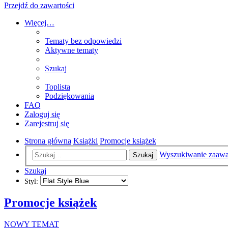
Przejdź do zawartości
Więcej…
Tematy bez odpowiedzi
Aktywne tematy
Szukaj
Toplista
Podziękowania
FAQ
Zaloguj się
Zarejestruj się
Strona główna
Książki
Promocje książek
Wyszukiwanie zaaw
Szukaj
Szukaj
Styl:
Promocje książek
NOWY TEMAT