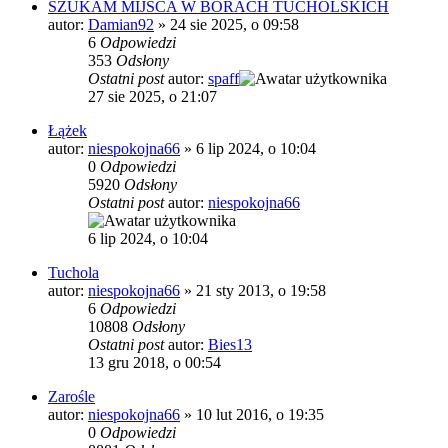
SZUKAM MIJSCA W BORACH TUCHOLSKICH
autor:
Damian92
»
24 sie 2025, o 09:58
6
Odpowiedzi
353
Odsłony
Ostatni post
autor:
spaff
27 sie 2025, o 21:07
Łążek
autor:
niespokojna66
»
6 lip 2024, o 10:04
0
Odpowiedzi
5920
Odsłony
Ostatni post
autor:
niespokojna66
6 lip 2024, o 10:04
Tuchola
autor:
niespokojna66
»
21 sty 2013, o 19:58
6
Odpowiedzi
10808
Odsłony
Ostatni post
autor:
Bies13
13 gru 2018, o 00:54
Zarośle
autor:
niespokojna66
»
10 lut 2016, o 19:35
0
Odpowiedzi