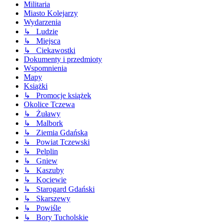
Militaria
Miasto Kolejarzy
Wydarzenia
↳ Ludzie
↳ Miejsca
↳ Ciekawostki
Dokumenty i przedmioty
Wspomnienia
Mapy
Książki
↳ Promocje książek
Okolice Tczewa
↳ Żuławy
↳ Malbork
↳ Ziemia Gdańska
↳ Powiat Tczewski
↳ Pelplin
↳ Gniew
↳ Kaszuby
↳ Kociewie
↳ Starogard Gdański
↳ Skarszewy
↳ Powiśle
↳ Bory Tucholskie