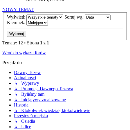
NOWY TEMAT
Wyświetl:
Sortuj wg:
Kierunek:
Tematy: 12 • Strona
1
z
1
Wróć do wykazu forów
Przejdź do
Dawny Tczew
Aktualności
↳ Wyprawy
↳ Promocja Dawnego Tczewa
↳ Byliśmy tam
↳ Inicjatywy zrealizowane
Historia
↳ Ktokolwiek wiedział, ktokolwiek wie
Przestrzeń miejska
↳ Osiedla
↳ Ulice