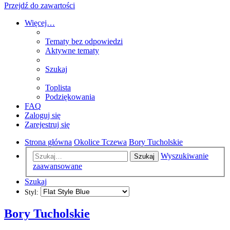
Przejdź do zawartości
Więcej…
Tematy bez odpowiedzi
Aktywne tematy
Szukaj
Toplista
Podziękowania
FAQ
Zaloguj się
Zarejestruj się
Strona główna
Okolice Tczewa
Bory Tucholskie
Wyszukiwanie
Szukaj
zaawansowane
Szukaj
Styl:
Bory Tucholskie