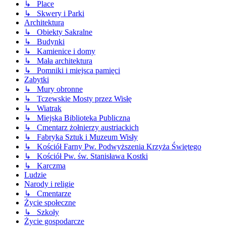
↳ Place
↳ Skwery i Parki
Architektura
↳ Obiekty Sakralne
↳ Budynki
↳ Kamienice i domy
↳ Mała architektura
↳ Pomniki i miejsca pamięci
Zabytki
↳ Mury obronne
↳ Tczewskie Mosty przez Wisłę
↳ Wiatrak
↳ Miejska Biblioteka Publiczna
↳ Cmentarz żołnierzy austriackich
↳ Fabryka Sztuk i Muzeum Wisły
↳ Kościół Farny Pw. Podwyższenia Krzyża Świętego
↳ Kościół Pw. św. Stanisława Kostki
↳ Karczma
Ludzie
Narody i religie
↳ Cmentarze
Życie społeczne
↳ Szkoły
Życie gospodarcze