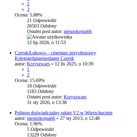
2
3
Ocena: 5.88%
21
Odpowiedzi
26503
Odsłony
Ostatni post
autor:
niespokojna66
12 lip 2026, o 11:53
Czersk/Łukowo – cmentarz przyobozowy
Kriegsgefangenenlager Czersk
autor:
Krzyszwars
»
12 lis 2025, o 10:39
1
2
Ocena: 15.69%
18
Odpowiedzi
1183
Odsłony
Ostatni post
autor:
Krzyszwars
31 sty 2026, o 13:38
Poligon doświadczalny rakiet V2 w Wierzchucinie
autor:
niespokojna66
»
27 sty 2013, o 12:48
Ocena: 1.96%
5
Odpowiedzi
13229
Odsłony