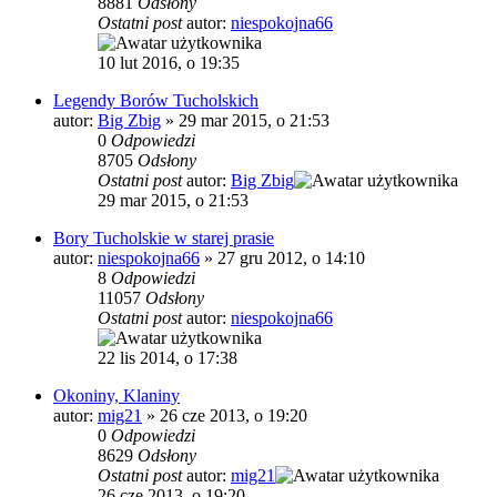
8881
Odsłony
Ostatni post
autor:
niespokojna66
10 lut 2016, o 19:35
Legendy Borów Tucholskich
autor:
Big Zbig
»
29 mar 2015, o 21:53
0
Odpowiedzi
8705
Odsłony
Ostatni post
autor:
Big Zbig
29 mar 2015, o 21:53
Bory Tucholskie w starej prasie
autor:
niespokojna66
»
27 gru 2012, o 14:10
8
Odpowiedzi
11057
Odsłony
Ostatni post
autor:
niespokojna66
22 lis 2014, o 17:38
Okoniny, Klaniny
autor:
mig21
»
26 cze 2013, o 19:20
0
Odpowiedzi
8629
Odsłony
Ostatni post
autor:
mig21
26 cze 2013, o 19:20