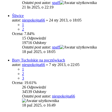
Ostatni post
autor:
spaff
21 lis 2025, o 22:19
Śliwice
autor:
niespokojna66
»
24 sty 2013, o 18:05
1
2
Ocena: 7.84%
15
Odpowiedzi
19716
Odsłony
Ostatni post
autor:
spaff
18 paź 2025, o 18:05
Bory Tucholskie na pocztówkach
autor:
niespokojna66
»
7 sty 2013, o 22:05
1
2
3
Ocena: 19.61%
26
Odpowiedzi
34539
Odsłony
Ostatni post
autor:
niespokojna66
18 paź 2025, o 16:49