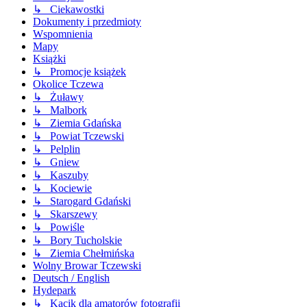
↳ Ciekawostki
Dokumenty i przedmioty
Wspomnienia
Mapy
Książki
↳ Promocje książek
Okolice Tczewa
↳ Żuławy
↳ Malbork
↳ Ziemia Gdańska
↳ Powiat Tczewski
↳ Pelplin
↳ Gniew
↳ Kaszuby
↳ Kociewie
↳ Starogard Gdański
↳ Skarszewy
↳ Powiśle
↳ Bory Tucholskie
↳ Ziemia Chełmińska
Wolny Browar Tczewski
Deutsch / English
Hydepark
↳ Kącik dla amatorów fotografii