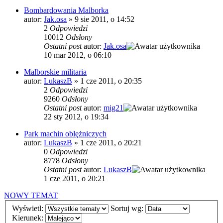
Bombardowania Malborka
autor:
Jak.osa
»
9 sie 2011, o 14:52
2
Odpowiedzi
10012
Odsłony
Ostatni post
autor:
Jak.osa
10 mar 2012, o 06:10
Malborskie militaria
autor:
LukaszB
»
1 cze 2011, o 20:35
2
Odpowiedzi
9260
Odsłony
Ostatni post
autor:
mig21
22 sty 2012, o 19:34
Park machin oblężniczych
autor:
LukaszB
»
1 cze 2011, o 20:21
0
Odpowiedzi
8778
Odsłony
Ostatni post
autor:
LukaszB
1 cze 2011, o 20:21
NOWY TEMAT
Wyświetl:
Sortuj wg:
Kierunek: