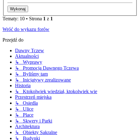
Tematy: 10 • Strona
1
z
1
Wróć do wykazu forów
Przejdź do
Dawny Tczew
Aktualności
↳ Wyprawy
↳ Promocja Dawnego Tczewa
↳ Byliśmy tam
↳ Inicjatywy zrealizowane
Historia
↳ Ktokolwiek wiedział, ktokolwiek wie
Przestrzeń miejska
↳ Osiedla
↳ Ulice
↳ Place
↳ Skwery i Parki
Architektura
↳ Obiekty Sakralne
↳ Budynki