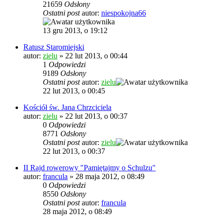
21659
Odsłony
Ostatni post
autor:
niespokojna66
13 gru 2013, o 19:12
Ratusz Staromiejski
autor:
zielu
»
22 lut 2013, o 00:44
1
Odpowiedzi
9189
Odsłony
Ostatni post
autor:
zielu
22 lut 2013, o 00:45
Kościół św. Jana Chrzciciela
autor:
zielu
»
22 lut 2013, o 00:37
0
Odpowiedzi
8771
Odsłony
Ostatni post
autor:
zielu
22 lut 2013, o 00:37
II Rajd rowerowy "Pamiętajmy o Schulzu"
autor:
francula
»
28 maja 2012, o 08:49
0
Odpowiedzi
8550
Odsłony
Ostatni post
autor:
francula
28 maja 2012, o 08:49