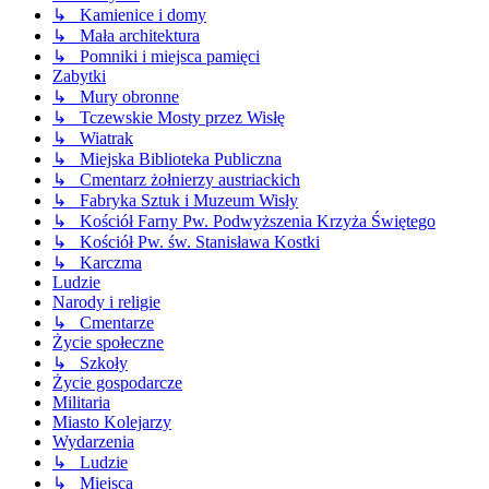
↳ Kamienice i domy
↳ Mała architektura
↳ Pomniki i miejsca pamięci
Zabytki
↳ Mury obronne
↳ Tczewskie Mosty przez Wisłę
↳ Wiatrak
↳ Miejska Biblioteka Publiczna
↳ Cmentarz żołnierzy austriackich
↳ Fabryka Sztuk i Muzeum Wisły
↳ Kościół Farny Pw. Podwyższenia Krzyża Świętego
↳ Kościół Pw. św. Stanisława Kostki
↳ Karczma
Ludzie
Narody i religie
↳ Cmentarze
Życie społeczne
↳ Szkoły
Życie gospodarcze
Militaria
Miasto Kolejarzy
Wydarzenia
↳ Ludzie
↳ Miejsca