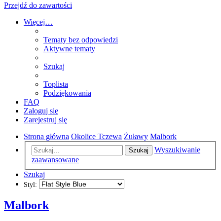
Przejdź do zawartości
Więcej…
Tematy bez odpowiedzi
Aktywne tematy
Szukaj
Toplista
Podziękowania
FAQ
Zaloguj się
Zarejestruj się
Strona główna
Okolice Tczewa
Żuławy
Malbork
Wyszukiwanie
Szukaj
zaawansowane
Szukaj
Styl:
Malbork