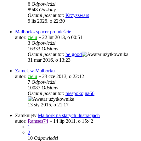
6
Odpowiedzi
8948
Odsłony
Ostatni post
autor:
Krzyszwars
5 lis 2025, o 22:30
Malbork - spacer po mieście
autor:
zielu
»
22 lut 2013, o 00:51
3
Odpowiedzi
16333
Odsłony
Ostatni post
autor:
be-good
31 mar 2016, o 13:23
Zamek w Malborku
autor:
zielu
»
23 cze 2013, o 22:12
7
Odpowiedzi
10087
Odsłony
Ostatni post
autor:
niespokojna66
13 sty 2015, o 21:17
Zamknięty
Malbork na starych ilustracjach
autor:
Ramses74
»
14 lip 2011, o 15:42
1
2
10
Odpowiedzi