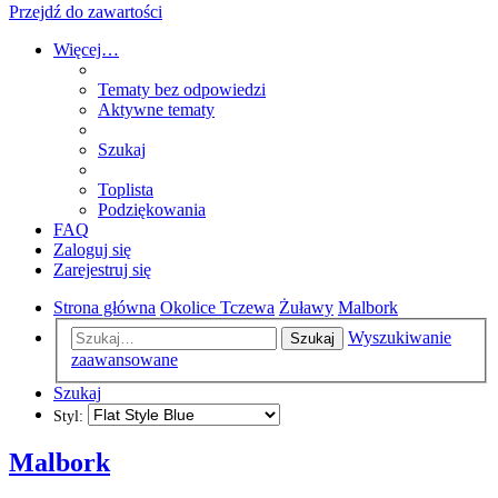
Przejdź do zawartości
Więcej…
Tematy bez odpowiedzi
Aktywne tematy
Szukaj
Toplista
Podziękowania
FAQ
Zaloguj się
Zarejestruj się
Strona główna
Okolice Tczewa
Żuławy
Malbork
Wyszukiwanie
Szukaj
zaawansowane
Szukaj
Styl:
Malbork