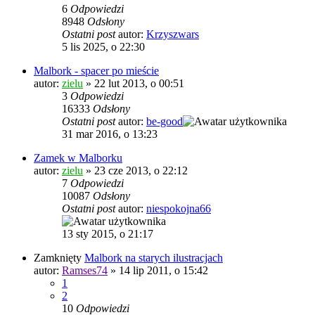
6
Odpowiedzi
8948
Odsłony
Ostatni post
autor:
Krzyszwars
5 lis 2025, o 22:30
Malbork - spacer po mieście
autor:
zielu
»
22 lut 2013, o 00:51
3
Odpowiedzi
16333
Odsłony
Ostatni post
autor:
be-good
31 mar 2016, o 13:23
Zamek w Malborku
autor:
zielu
»
23 cze 2013, o 22:12
7
Odpowiedzi
10087
Odsłony
Ostatni post
autor:
niespokojna66
13 sty 2015, o 21:17
Zamknięty
Malbork na starych ilustracjach
autor:
Ramses74
»
14 lip 2011, o 15:42
1
2
10
Odpowiedzi