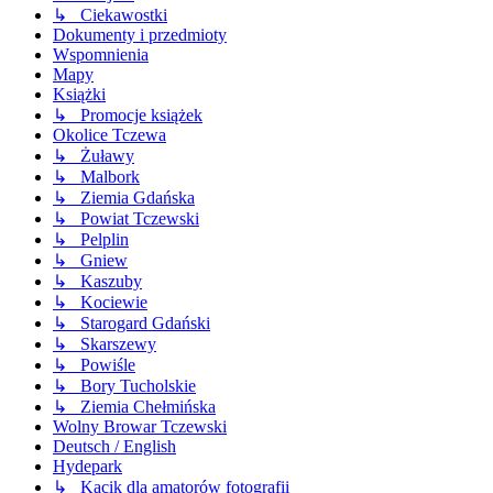
↳ Ciekawostki
Dokumenty i przedmioty
Wspomnienia
Mapy
Książki
↳ Promocje książek
Okolice Tczewa
↳ Żuławy
↳ Malbork
↳ Ziemia Gdańska
↳ Powiat Tczewski
↳ Pelplin
↳ Gniew
↳ Kaszuby
↳ Kociewie
↳ Starogard Gdański
↳ Skarszewy
↳ Powiśle
↳ Bory Tucholskie
↳ Ziemia Chełmińska
Wolny Browar Tczewski
Deutsch / English
Hydepark
↳ Kącik dla amatorów fotografii