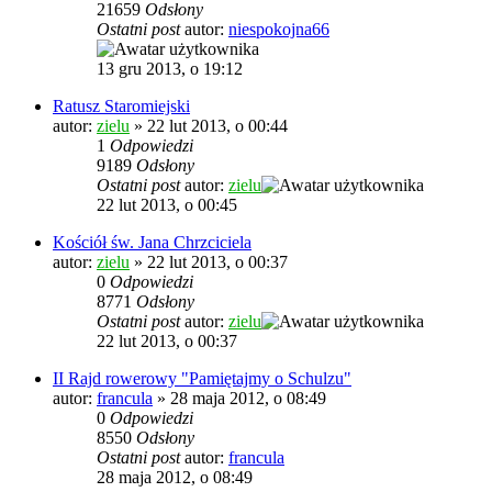
21659
Odsłony
Ostatni post
autor:
niespokojna66
13 gru 2013, o 19:12
Ratusz Staromiejski
autor:
zielu
»
22 lut 2013, o 00:44
1
Odpowiedzi
9189
Odsłony
Ostatni post
autor:
zielu
22 lut 2013, o 00:45
Kościół św. Jana Chrzciciela
autor:
zielu
»
22 lut 2013, o 00:37
0
Odpowiedzi
8771
Odsłony
Ostatni post
autor:
zielu
22 lut 2013, o 00:37
II Rajd rowerowy "Pamiętajmy o Schulzu"
autor:
francula
»
28 maja 2012, o 08:49
0
Odpowiedzi
8550
Odsłony
Ostatni post
autor:
francula
28 maja 2012, o 08:49