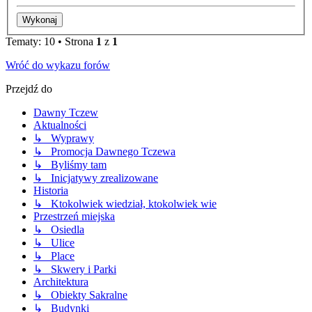
Tematy: 10 • Strona
1
z
1
Wróć do wykazu forów
Przejdź do
Dawny Tczew
Aktualności
↳ Wyprawy
↳ Promocja Dawnego Tczewa
↳ Byliśmy tam
↳ Inicjatywy zrealizowane
Historia
↳ Ktokolwiek wiedział, ktokolwiek wie
Przestrzeń miejska
↳ Osiedla
↳ Ulice
↳ Place
↳ Skwery i Parki
Architektura
↳ Obiekty Sakralne
↳ Budynki