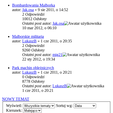
Bombardowania Malborka
autor:
Jak.osa
»
9 sie 2011, o 14:52
2
Odpowiedzi
10012
Odsłony
Ostatni post
autor:
Jak.osa
10 mar 2012, o 06:10
Malborskie militaria
autor:
LukaszB
»
1 cze 2011, o 20:35
2
Odpowiedzi
9260
Odsłony
Ostatni post
autor:
mig21
22 sty 2012, o 19:34
Park machin oblężniczych
autor:
LukaszB
»
1 cze 2011, o 20:21
0
Odpowiedzi
8778
Odsłony
Ostatni post
autor:
LukaszB
1 cze 2011, o 20:21
NOWY TEMAT
Wyświetl:
Sortuj wg:
Kierunek: