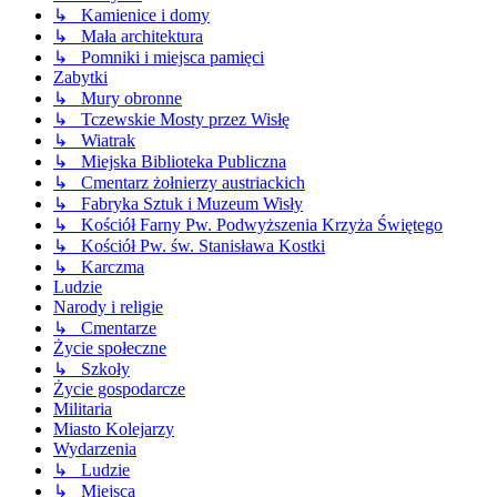
↳ Kamienice i domy
↳ Mała architektura
↳ Pomniki i miejsca pamięci
Zabytki
↳ Mury obronne
↳ Tczewskie Mosty przez Wisłę
↳ Wiatrak
↳ Miejska Biblioteka Publiczna
↳ Cmentarz żołnierzy austriackich
↳ Fabryka Sztuk i Muzeum Wisły
↳ Kościół Farny Pw. Podwyższenia Krzyża Świętego
↳ Kościół Pw. św. Stanisława Kostki
↳ Karczma
Ludzie
Narody i religie
↳ Cmentarze
Życie społeczne
↳ Szkoły
Życie gospodarcze
Militaria
Miasto Kolejarzy
Wydarzenia
↳ Ludzie
↳ Miejsca