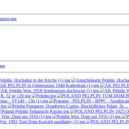
ansowane
ane