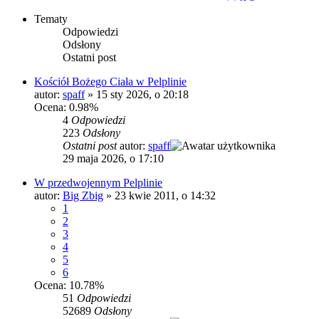
Tematy
Odpowiedzi
Odsłony
Ostatni post
Kościół Bożego Ciała w Pelplinie
autor:
spaff
»
15 sty 2026, o 20:18
Ocena: 0.98%
4
Odpowiedzi
223
Odsłony
Ostatni post
autor:
spaff
29 maja 2026, o 17:10
W przedwojennym Pelplinie
autor:
Big Zbig
»
23 kwie 2011, o 14:32
1
2
3
4
5
6
Ocena: 10.78%
51
Odpowiedzi
52689
Odsłony