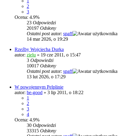
1
2
3
Ocena: 4.9%
23
Odpowiedzi
20197
Odsłony
Ostatni post
autor:
spaff
14 mar 2026, o 19:29
Rzeźby Wojciecha Durka
autor:
zielu
»
19 cze 2011, o 15:47
3
Odpowiedzi
10017
Odsłony
Ostatni post
autor:
spaff
13 lut 2026, o 17:29
W powojennym Pelplinie
autor:
be-good
»
3 lip 2011, o 18:22
1
2
3
4
Ocena: 4.9%
30
Odpowiedzi
33315
Odsłony