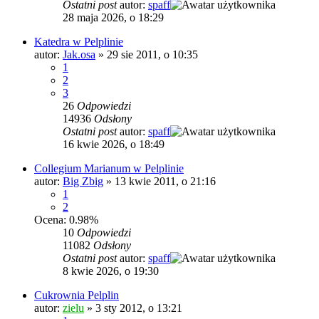
Ostatni post
autor:
spaff
28 maja 2026, o 18:29
Katedra w Pelplinie
autor:
Jak.osa
»
29 sie 2011, o 10:35
1
2
3
26
Odpowiedzi
14936
Odsłony
Ostatni post
autor:
spaff
16 kwie 2026, o 18:49
Collegium Marianum w Pelplinie
autor:
Big Zbig
»
13 kwie 2011, o 21:16
1
2
Ocena: 0.98%
10
Odpowiedzi
11082
Odsłony
Ostatni post
autor:
spaff
8 kwie 2026, o 19:30
Cukrownia Pelplin
autor:
zielu
»
3 sty 2012, o 13:21