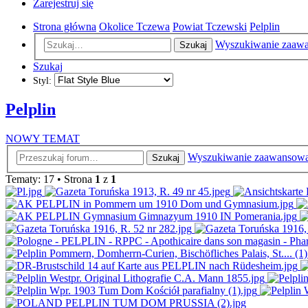
Zarejestruj się
Strona główna
Okolice Tczewa
Powiat Tczewski
Pelplin
Wyszukiwanie zaaw
Szukaj
Szukaj
Styl:
Pelplin
NOWY TEMAT
Wyszukiwanie zaawansow
Szukaj
Tematy: 17 • Strona
1
z
1