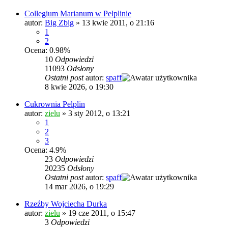
Collegium Marianum w Pelplinie
autor:
Big Zbig
»
13 kwie 2011, o 21:16
1
2
Ocena: 0.98%
10
Odpowiedzi
11093
Odsłony
Ostatni post
autor:
spaff
8 kwie 2026, o 19:30
Cukrownia Pelplin
autor:
zielu
»
3 sty 2012, o 13:21
1
2
3
Ocena: 4.9%
23
Odpowiedzi
20235
Odsłony
Ostatni post
autor:
spaff
14 mar 2026, o 19:29
Rzeźby Wojciecha Durka
autor:
zielu
»
19 cze 2011, o 15:47
3
Odpowiedzi