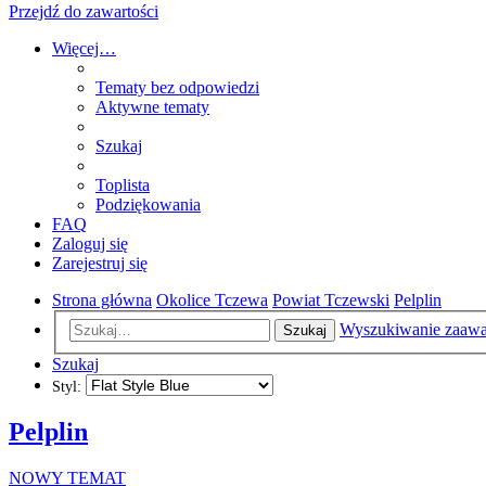
Przejdź do zawartości
Więcej…
Tematy bez odpowiedzi
Aktywne tematy
Szukaj
Toplista
Podziękowania
FAQ
Zaloguj się
Zarejestruj się
Strona główna
Okolice Tczewa
Powiat Tczewski
Pelplin
Wyszukiwanie zaaw
Szukaj
Szukaj
Styl:
Pelplin
NOWY TEMAT