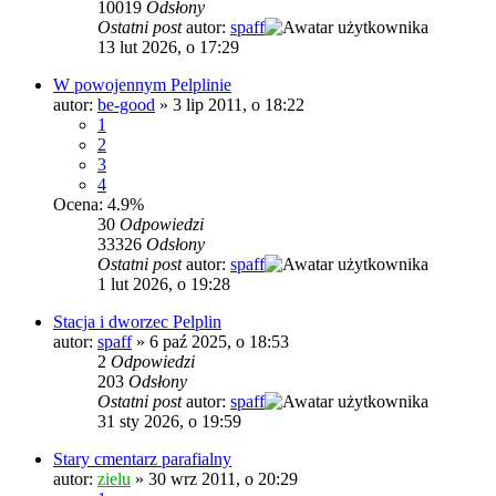
10019
Odsłony
Ostatni post
autor:
spaff
13 lut 2026, o 17:29
W powojennym Pelplinie
autor:
be-good
»
3 lip 2011, o 18:22
1
2
3
4
Ocena: 4.9%
30
Odpowiedzi
33326
Odsłony
Ostatni post
autor:
spaff
1 lut 2026, o 19:28
Stacja i dworzec Pelplin
autor:
spaff
»
6 paź 2025, o 18:53
2
Odpowiedzi
203
Odsłony
Ostatni post
autor:
spaff
31 sty 2026, o 19:59
Stary cmentarz parafialny
autor:
zielu
»
30 wrz 2011, o 20:29