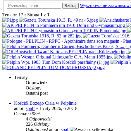
Wyszukiwanie zaawansow
Szukaj
Tematy: 17 • Strona
1
z
1
Tematy
Odpowiedzi
Odsłony
Ostatni post
Kościół Bożego Ciała w Pelplinie
autor:
spaff
»
15 sty 2026, o 20:18
Ocena: 0.98%
4
Odpowiedzi
226
Odsłony
Ostatni post
autor:
spaff