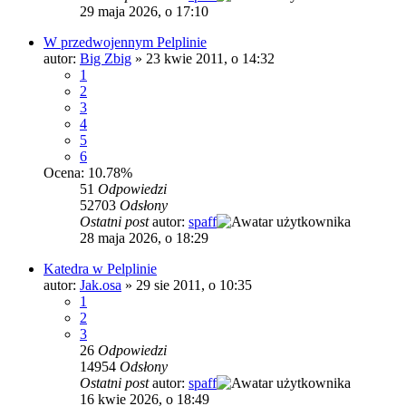
29 maja 2026, o 17:10
W przedwojennym Pelplinie
autor:
Big Zbig
»
23 kwie 2011, o 14:32
1
2
3
4
5
6
Ocena: 10.78%
51
Odpowiedzi
52703
Odsłony
Ostatni post
autor:
spaff
28 maja 2026, o 18:29
Katedra w Pelplinie
autor:
Jak.osa
»
29 sie 2011, o 10:35
1
2
3
26
Odpowiedzi
14954
Odsłony
Ostatni post
autor:
spaff
16 kwie 2026, o 18:49