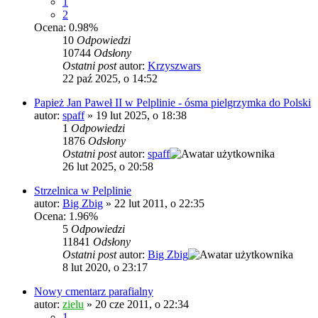
1
2
Ocena: 0.98%
10
Odpowiedzi
10744
Odsłony
Ostatni post
autor:
Krzyszwars
22 paź 2025, o 14:52
Papież Jan Paweł II w Pelplinie - ósma pielgrzymka do Polski
autor:
spaff
»
19 lut 2025, o 18:38
1
Odpowiedzi
1876
Odsłony
Ostatni post
autor:
spaff
26 lut 2025, o 20:58
Strzelnica w Pelplinie
autor:
Big Zbig
»
22 lut 2011, o 22:35
Ocena: 1.96%
5
Odpowiedzi
11841
Odsłony
Ostatni post
autor:
Big Zbig
8 lut 2020, o 23:17
Nowy cmentarz parafialny
autor:
zielu
»
20 cze 2011, o 22:34
1