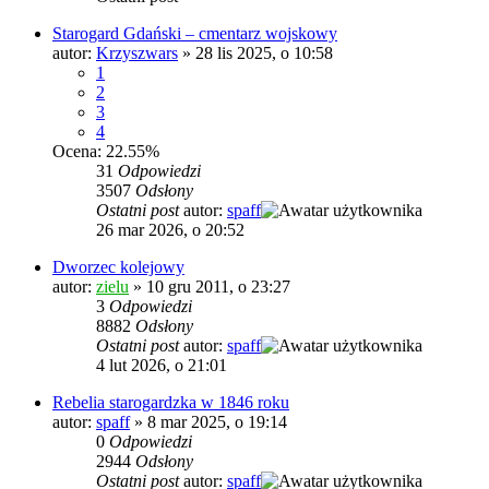
Starogard Gdański – cmentarz wojskowy
autor:
Krzyszwars
»
28 lis 2025, o 10:58
1
2
3
4
Ocena: 22.55%
31
Odpowiedzi
3507
Odsłony
Ostatni post
autor:
spaff
26 mar 2026, o 20:52
Dworzec kolejowy
autor:
zielu
»
10 gru 2011, o 23:27
3
Odpowiedzi
8882
Odsłony
Ostatni post
autor:
spaff
4 lut 2026, o 21:01
Rebelia starogardzka w 1846 roku
autor:
spaff
»
8 mar 2025, o 19:14
0
Odpowiedzi
2944
Odsłony
Ostatni post
autor:
spaff