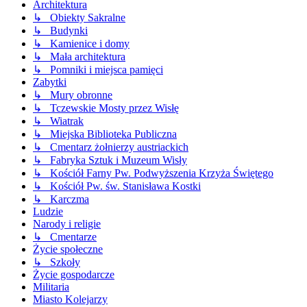
Architektura
↳ Obiekty Sakralne
↳ Budynki
↳ Kamienice i domy
↳ Mała architektura
↳ Pomniki i miejsca pamięci
Zabytki
↳ Mury obronne
↳ Tczewskie Mosty przez Wisłę
↳ Wiatrak
↳ Miejska Biblioteka Publiczna
↳ Cmentarz żołnierzy austriackich
↳ Fabryka Sztuk i Muzeum Wisły
↳ Kościół Farny Pw. Podwyższenia Krzyża Świętego
↳ Kościół Pw. św. Stanisława Kostki
↳ Karczma
Ludzie
Narody i religie
↳ Cmentarze
Życie społeczne
↳ Szkoły
Życie gospodarcze
Militaria
Miasto Kolejarzy