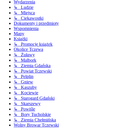
Wydarzenia
↳ Ludzie
↳ Miejsca
↳ Ciekawostki
Dokumenty i przedmioty
Wspomnienia
Mapy
Książki
↳ Promocje książek
Okolice Tczewa
↳ Żuławy
↳ Malbork
↳ Ziemia Gdańska
↳ Powiat Tczewski
↳ Pelplin
↳ Gniew
↳ Kaszuby
↳ Kociewie
↳ Starogard Gdański
↳ Skarszewy
↳ Powiśle
↳ Bory Tucholskie
↳ Ziemia Chełmińska
Wolny Browar Tczewski