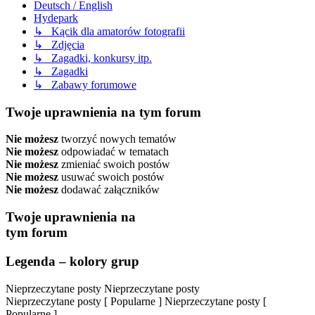
Deutsch / English
Hydepark
↳ Kącik dla amatorów fotografii
↳ Zdjęcia
↳ Zagadki, konkursy itp.
↳ Zagadki
↳ Zabawy forumowe
Twoje uprawnienia na tym forum
Nie możesz
tworzyć nowych tematów
Nie możesz
odpowiadać w tematach
Nie możesz
zmieniać swoich postów
Nie możesz
usuwać swoich postów
Nie możesz
dodawać załączników
Twoje uprawnienia na
tym forum
Legenda – kolory grup
Nieprzeczytane posty
Nieprzeczytane posty
Nieprzeczytane posty [ Popularne ]
Nieprzeczytane posty [
Popularne ]