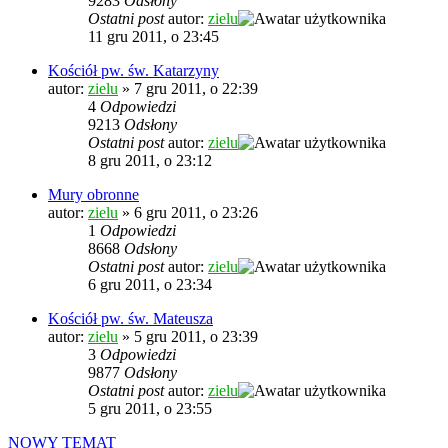
9283
Odsłony
Ostatni post
autor:
zielu
11 gru 2011, o 23:45
Kościół pw. św. Katarzyny
autor:
zielu
»
7 gru 2011, o 22:39
4
Odpowiedzi
9213
Odsłony
Ostatni post
autor:
zielu
8 gru 2011, o 23:12
Mury obronne
autor:
zielu
»
6 gru 2011, o 23:26
1
Odpowiedzi
8668
Odsłony
Ostatni post
autor:
zielu
6 gru 2011, o 23:34
Kościół pw. św. Mateusza
autor:
zielu
»
5 gru 2011, o 23:39
3
Odpowiedzi
9877
Odsłony
Ostatni post
autor:
zielu
5 gru 2011, o 23:55
NOWY TEMAT