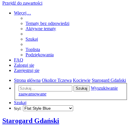
Przejdź do zawartości
Więcej…
Tematy bez odpowiedzi
Aktywne tematy
Szukaj
Toplista
Podziękowania
FAQ
Zaloguj się
Zarejestruj się
Strona główna
Okolice Tczewa
Kociewie
Starogard Gdański
Wyszukiwanie
Szukaj
zaawansowane
Szukaj
Styl:
Starogard Gdański