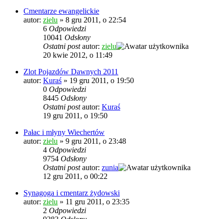
Cmentarze ewangelickie
autor:
zielu
»
8 gru 2011, o 22:54
6
Odpowiedzi
10041
Odsłony
Ostatni post
autor:
zielu
20 kwie 2012, o 11:49
Zlot Pojazdów Dawnych 2011
autor:
Kuraś
»
19 gru 2011, o 19:50
0
Odpowiedzi
8445
Odsłony
Ostatni post
autor:
Kuraś
19 gru 2011, o 19:50
Pałac i młyny Wiechertów
autor:
zielu
»
9 gru 2011, o 23:48
4
Odpowiedzi
9754
Odsłony
Ostatni post
autor:
zunia
12 gru 2011, o 00:22
Synagoga i cmentarz żydowski
autor:
zielu
»
11 gru 2011, o 23:35
2
Odpowiedzi