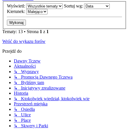
Wyświetl:
Sortuj wg:
Kierunek:
Tematy: 13 • Strona
1
z
1
Wróć do wykazu forów
Przejdź do
Dawny Tczew
Aktualności
↳ Wyprawy
↳ Promocja Dawnego Tczewa
↳ Byliśmy tam
↳ Inicjatywy zrealizowane
Historia
↳ Ktokolwiek wiedział, ktokolwiek wie
Przestrzeń miejska
↳ Osiedla
↳ Ulice
↳ Place
↳ Skwery i Parki