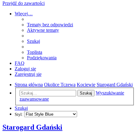
Przejdź do zawartości
Więcej…
Tematy bez odpowiedzi
Aktywne tematy
Szukaj
Toplista
Podziękowania
FAQ
Zaloguj się
Zarejestruj się
Strona główna
Okolice Tczewa
Kociewie
Starogard Gdański
Wyszukiwanie
Szukaj
zaawansowane
Szukaj
Styl:
Starogard Gdański