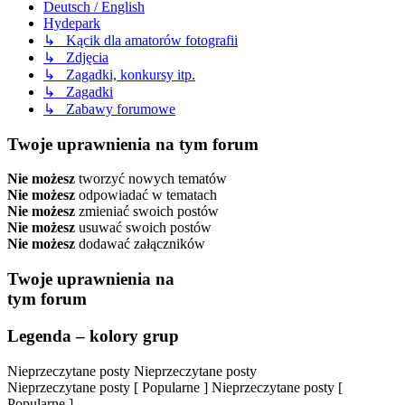
Deutsch / English
Hydepark
↳ Kącik dla amatorów fotografii
↳ Zdjęcia
↳ Zagadki, konkursy itp.
↳ Zagadki
↳ Zabawy forumowe
Twoje uprawnienia na tym forum
Nie możesz
tworzyć nowych tematów
Nie możesz
odpowiadać w tematach
Nie możesz
zmieniać swoich postów
Nie możesz
usuwać swoich postów
Nie możesz
dodawać załączników
Twoje uprawnienia na
tym forum
Legenda – kolory grup
Nieprzeczytane posty
Nieprzeczytane posty
Nieprzeczytane posty [ Popularne ]
Nieprzeczytane posty [
Popularne ]