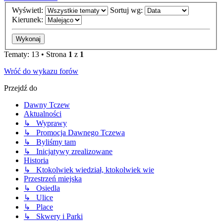
Wyświetl:
Sortuj wg:
Kierunek:
Tematy: 13 • Strona
1
z
1
Wróć do wykazu forów
Przejdź do
Dawny Tczew
Aktualności
↳ Wyprawy
↳ Promocja Dawnego Tczewa
↳ Byliśmy tam
↳ Inicjatywy zrealizowane
Historia
↳ Ktokolwiek wiedział, ktokolwiek wie
Przestrzeń miejska
↳ Osiedla
↳ Ulice
↳ Place
↳ Skwery i Parki