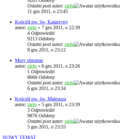
9283
Odsłony
Ostatni post
autor:
zielu
11 gru 2011, o 23:45
Kościół pw. św. Katarzyny
autor:
zielu
»
7 gru 2011, o 22:39
4
Odpowiedzi
9213
Odsłony
Ostatni post
autor:
zielu
8 gru 2011, o 23:12
Mury obronne
autor:
zielu
»
6 gru 2011, o 23:26
1
Odpowiedzi
8666
Odsłony
Ostatni post
autor:
zielu
6 gru 2011, o 23:34
Kościół pw. św. Mateusza
autor:
zielu
»
5 gru 2011, o 23:39
3
Odpowiedzi
9876
Odsłony
Ostatni post
autor:
zielu
5 gru 2011, o 23:55
NOWY TEMAT