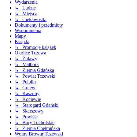
Wydarzenia
↳ Ludzie
↳ Miejsca
↳ Ciekawostki
Dokumenty i przedmioty
Wspomnienia
Mapy
Książki
↳ Promocje książek
Okolice Tczewa
↳ Żuławy
↳ Malbork
↳ Ziemia Gdańska
↳ Powiat Tczewski
↳ Pelplin
↳ Gniew
↳ Kaszuby
↳ Kociewie
↳ Starogard Gdański
↳ Skarszewy
↳ Powiśle
↳ Bory Tucholskie
↳ Ziemia Chełmińska
Wolny Browar Tczewski