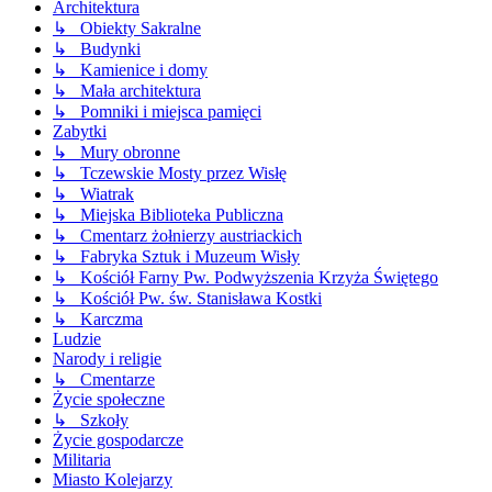
Architektura
↳ Obiekty Sakralne
↳ Budynki
↳ Kamienice i domy
↳ Mała architektura
↳ Pomniki i miejsca pamięci
Zabytki
↳ Mury obronne
↳ Tczewskie Mosty przez Wisłę
↳ Wiatrak
↳ Miejska Biblioteka Publiczna
↳ Cmentarz żołnierzy austriackich
↳ Fabryka Sztuk i Muzeum Wisły
↳ Kościół Farny Pw. Podwyższenia Krzyża Świętego
↳ Kościół Pw. św. Stanisława Kostki
↳ Karczma
Ludzie
Narody i religie
↳ Cmentarze
Życie społeczne
↳ Szkoły
Życie gospodarcze
Militaria
Miasto Kolejarzy