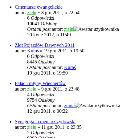
Cmentarze ewangelickie
autor:
zielu
»
8 gru 2011, o 22:54
6
Odpowiedzi
10041
Odsłony
Ostatni post
autor:
zielu
20 kwie 2012, o 11:49
Zlot Pojazdów Dawnych 2011
autor:
Kuraś
»
19 gru 2011, o 19:50
0
Odpowiedzi
8445
Odsłony
Ostatni post
autor:
Kuraś
19 gru 2011, o 19:50
Pałac i młyny Wiechertów
autor:
zielu
»
9 gru 2011, o 23:48
4
Odpowiedzi
9754
Odsłony
Ostatni post
autor:
zunia
12 gru 2011, o 00:22
Synagoga i cmentarz żydowski
autor:
zielu
»
11 gru 2011, o 23:35
2
Odpowiedzi