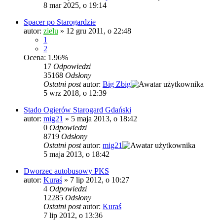
8 mar 2025, o 19:14
Spacer po Starogardzie
autor:
zielu
»
12 gru 2011, o 22:48
1
2
Ocena: 1.96%
17
Odpowiedzi
35168
Odsłony
Ostatni post
autor:
Big Zbig
5 wrz 2018, o 12:39
Stado Ogierów Starogard Gdański
autor:
mig21
»
5 maja 2013, o 18:42
0
Odpowiedzi
8719
Odsłony
Ostatni post
autor:
mig21
5 maja 2013, o 18:42
Dworzec autobusowy PKS
autor:
Kuraś
»
7 lip 2012, o 10:27
4
Odpowiedzi
12285
Odsłony
Ostatni post
autor:
Kuraś
7 lip 2012, o 13:36