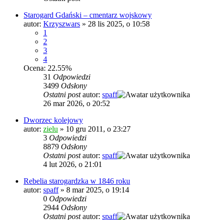
Starogard Gdański – cmentarz wojskowy
autor:
Krzyszwars
»
28 lis 2025, o 10:58
1
2
3
4
Ocena: 22.55%
31
Odpowiedzi
3499
Odsłony
Ostatni post
autor:
spaff
26 mar 2026, o 20:52
Dworzec kolejowy
autor:
zielu
»
10 gru 2011, o 23:27
3
Odpowiedzi
8879
Odsłony
Ostatni post
autor:
spaff
4 lut 2026, o 21:01
Rebelia starogardzka w 1846 roku
autor:
spaff
»
8 mar 2025, o 19:14
0
Odpowiedzi
2944
Odsłony
Ostatni post
autor:
spaff