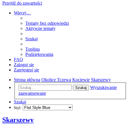
Przejdź do zawartości
Więcej…
Tematy bez odpowiedzi
Aktywne tematy
Szukaj
Toplista
Podziękowania
FAQ
Zaloguj się
Zarejestruj się
Strona główna
Okolice Tczewa
Kociewie
Skarszewy
Wyszukiwanie
Szukaj
zaawansowane
Szukaj
Styl:
Skarszewy