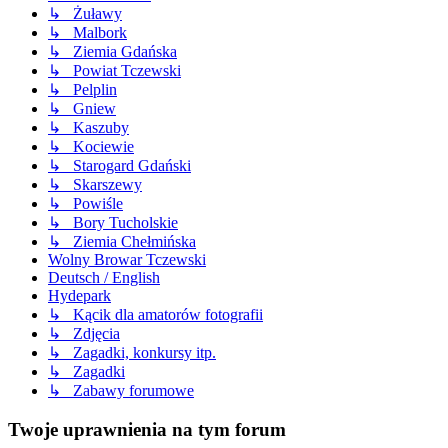
↳ Żuławy
↳ Malbork
↳ Ziemia Gdańska
↳ Powiat Tczewski
↳ Pelplin
↳ Gniew
↳ Kaszuby
↳ Kociewie
↳ Starogard Gdański
↳ Skarszewy
↳ Powiśle
↳ Bory Tucholskie
↳ Ziemia Chełmińska
Wolny Browar Tczewski
Deutsch / English
Hydepark
↳ Kącik dla amatorów fotografii
↳ Zdjęcia
↳ Zagadki, konkursy itp.
↳ Zagadki
↳ Zabawy forumowe
Twoje uprawnienia na tym forum