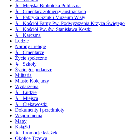
↳ Miejska Biblioteka Publiczna
↳ Cmentarz żołnierzy austriackich
↳ Fabryka Sztuk i Muzeum Wisły
↳ Kościół Farny Pw. Podwyższenia Krzyża Świętego
↳ Kościół Pw. św. Stanisława Kostki
↳ Karczma
Ludzie
Narody i religie
↳ Cmentarze
Życie społeczne
↳ Szkoły
Życie gospodarcze
Militaria
Miasto Kolejarzy
Wydarzenia
↳ Ludzie
↳ Miejsca
↳ Ciekawostki
Dokumenty i przedmioty
Wspomnienia
Mapy
Książki
↳ Promocje książek
Okolice Tczewa