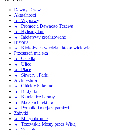
Dawny Tczew
Aktualności
↳ Wyprawy
↳ Promocja Dawnego Tczewa
↳ Byliśmy tam
↳ Inicjatywy zrealizowane
Historia
↳ Ktokolwiek wiedział, ktokolwiek wie
Przestrzeń miejska
↳ Osiedla
↳ Ulice
↳ Place
↳ Skwery i Parki
Architektura
↳ Obiekty Sakralne
↳ Budynki
↳ Kamienice i domy
↳ Mała architektura
↳ Pomniki i miejsca pamięci
Zabytki
↳ Mury obronne
↳ Tczewskie Mosty przez Wisłę
↳ Wiatrak