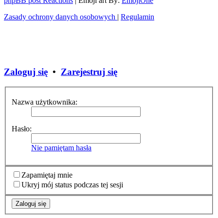
phpBB post Reactions
| Emoji art By:
EmojiOne
Zasady ochrony danych osobowych
|
Regulamin
Zaloguj się
•
Zarejestruj się
Nazwa użytkownika:
Hasło:
Nie pamiętam hasła
Zapamiętaj mnie
Ukryj mój status podczas tej sesji