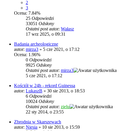
2
3
Ocena: 7.84%
25
Odpowiedzi
33051
Odsłony
Ostatni post
autor:
Wałasz
17 wrz 2025, o 09:31
Badania archeologiczne
autor:
mirza3
»
5 cze 2021, o 17:12
Ocena: 1.96%
0
Odpowiedzi
9925
Odsłony
Ostatni post
autor:
mirza3
5 cze 2021, o 17:12
Kościół w 24h - rekord Guinessa
autor:
LukaszB
»
30 sie 2013, o 18:53
6
Odpowiedzi
10024
Odsłony
Ostatni post
autor:
zielu
22 sty 2014, o 23:55
Zbrodnia w Skarszewach
autor:
Niesia
»
10 sie 2013, o 15:59