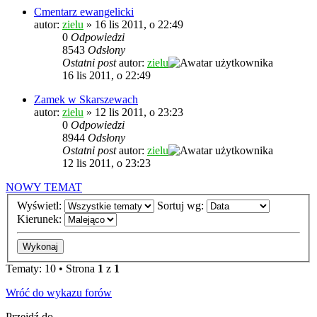
Cmentarz ewangelicki
autor:
zielu
»
16 lis 2011, o 22:49
0
Odpowiedzi
8543
Odsłony
Ostatni post
autor:
zielu
16 lis 2011, o 22:49
Zamek w Skarszewach
autor:
zielu
»
12 lis 2011, o 23:23
0
Odpowiedzi
8944
Odsłony
Ostatni post
autor:
zielu
12 lis 2011, o 23:23
NOWY TEMAT
Wyświetl:
Sortuj wg:
Kierunek:
Tematy: 10 • Strona
1
z
1
Wróć do wykazu forów
Przejdź do