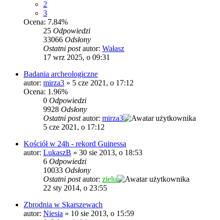
2
3
Ocena: 7.84%
25
Odpowiedzi
33066
Odsłony
Ostatni post
autor:
Wałasz
17 wrz 2025, o 09:31
Badania archeologiczne
autor:
mirza3
»
5 cze 2021, o 17:12
Ocena: 1.96%
0
Odpowiedzi
9928
Odsłony
Ostatni post
autor:
mirza3
5 cze 2021, o 17:12
Kościół w 24h - rekord Guinessa
autor:
LukaszB
»
30 sie 2013, o 18:53
6
Odpowiedzi
10033
Odsłony
Ostatni post
autor:
zielu
22 sty 2014, o 23:55
Zbrodnia w Skarszewach
autor:
Niesia
»
10 sie 2013, o 15:59