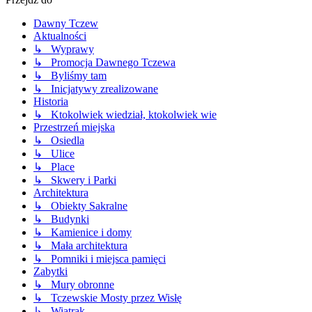
Dawny Tczew
Aktualności
↳ Wyprawy
↳ Promocja Dawnego Tczewa
↳ Byliśmy tam
↳ Inicjatywy zrealizowane
Historia
↳ Ktokolwiek wiedział, ktokolwiek wie
Przestrzeń miejska
↳ Osiedla
↳ Ulice
↳ Place
↳ Skwery i Parki
Architektura
↳ Obiekty Sakralne
↳ Budynki
↳ Kamienice i domy
↳ Mała architektura
↳ Pomniki i miejsca pamięci
Zabytki
↳ Mury obronne
↳ Tczewskie Mosty przez Wisłę
↳ Wiatrak