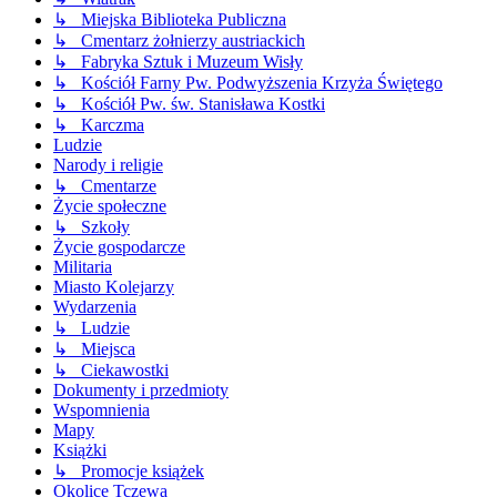
↳ Miejska Biblioteka Publiczna
↳ Cmentarz żołnierzy austriackich
↳ Fabryka Sztuk i Muzeum Wisły
↳ Kościół Farny Pw. Podwyższenia Krzyża Świętego
↳ Kościół Pw. św. Stanisława Kostki
↳ Karczma
Ludzie
Narody i religie
↳ Cmentarze
Życie społeczne
↳ Szkoły
Życie gospodarcze
Militaria
Miasto Kolejarzy
Wydarzenia
↳ Ludzie
↳ Miejsca
↳ Ciekawostki
Dokumenty i przedmioty
Wspomnienia
Mapy
Książki
↳ Promocje książek
Okolice Tczewa