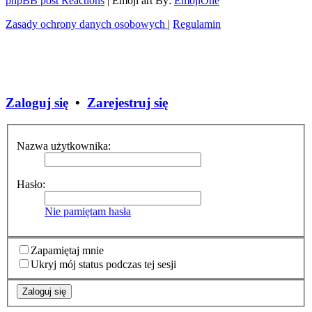
phpBB post Reactions
| Emoji art By:
EmojiOne
Zasady ochrony danych osobowych
|
Regulamin
Zaloguj się
•
Zarejestruj się
Nazwa użytkownika:
Hasło:
Nie pamiętam hasła
Zapamiętaj mnie
Ukryj mój status podczas tej sesji