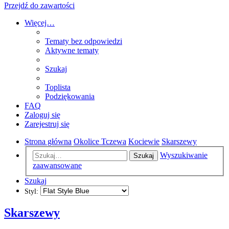
Przejdź do zawartości
Więcej…
Tematy bez odpowiedzi
Aktywne tematy
Szukaj
Toplista
Podziękowania
FAQ
Zaloguj się
Zarejestruj się
Strona główna
Okolice Tczewa
Kociewie
Skarszewy
Wyszukiwanie
Szukaj
zaawansowane
Szukaj
Styl:
Skarszewy