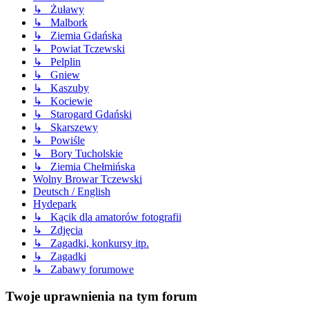
↳ Żuławy
↳ Malbork
↳ Ziemia Gdańska
↳ Powiat Tczewski
↳ Pelplin
↳ Gniew
↳ Kaszuby
↳ Kociewie
↳ Starogard Gdański
↳ Skarszewy
↳ Powiśle
↳ Bory Tucholskie
↳ Ziemia Chełmińska
Wolny Browar Tczewski
Deutsch / English
Hydepark
↳ Kącik dla amatorów fotografii
↳ Zdjęcia
↳ Zagadki, konkursy itp.
↳ Zagadki
↳ Zabawy forumowe
Twoje uprawnienia na tym forum