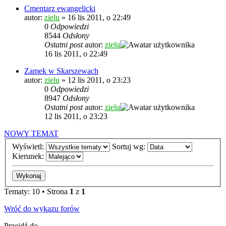
Cmentarz ewangelicki
autor:
zielu
»
16 lis 2011, o 22:49
0
Odpowiedzi
8544
Odsłony
Ostatni post
autor:
zielu
16 lis 2011, o 22:49
Zamek w Skarszewach
autor:
zielu
»
12 lis 2011, o 23:23
0
Odpowiedzi
8947
Odsłony
Ostatni post
autor:
zielu
12 lis 2011, o 23:23
NOWY TEMAT
Wyświetl:
Sortuj wg:
Kierunek:
Tematy: 10 • Strona
1
z
1
Wróć do wykazu forów
Przejdź do