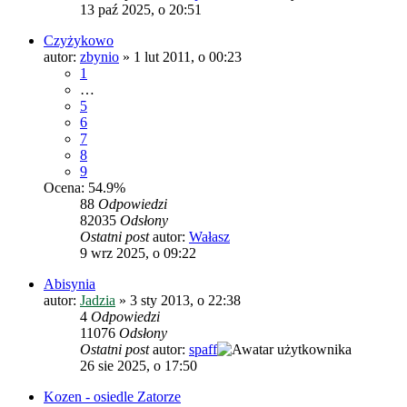
13 paź 2025, o 20:51
Czyżykowo
autor:
zbynio
»
1 lut 2011, o 00:23
1
…
5
6
7
8
9
Ocena: 54.9%
88
Odpowiedzi
82035
Odsłony
Ostatni post
autor:
Wałasz
9 wrz 2025, o 09:22
Abisynia
autor:
Jadzia
»
3 sty 2013, o 22:38
4
Odpowiedzi
11076
Odsłony
Ostatni post
autor:
spaff
26 sie 2025, o 17:50
Kozen - osiedle Zatorze