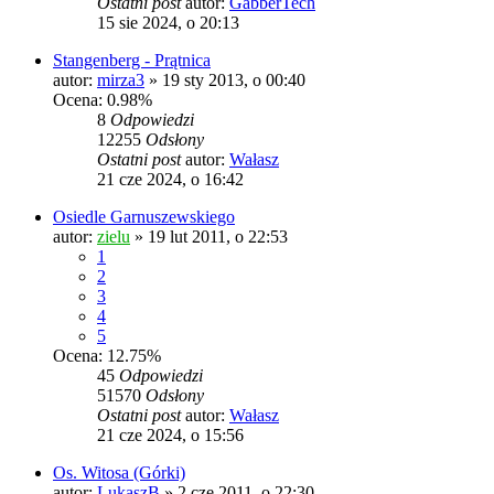
Ostatni post
autor:
GabberTech
15 sie 2024, o 20:13
Stangenberg - Prątnica
autor:
mirza3
»
19 sty 2013, o 00:40
Ocena: 0.98%
8
Odpowiedzi
12255
Odsłony
Ostatni post
autor:
Wałasz
21 cze 2024, o 16:42
Osiedle Garnuszewskiego
autor:
zielu
»
19 lut 2011, o 22:53
1
2
3
4
5
Ocena: 12.75%
45
Odpowiedzi
51570
Odsłony
Ostatni post
autor:
Wałasz
21 cze 2024, o 15:56
Os. Witosa (Górki)
autor:
LukaszB
»
2 cze 2011, o 22:30