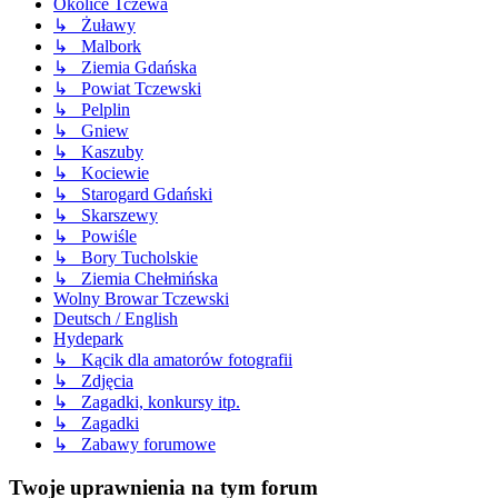
Okolice Tczewa
↳ Żuławy
↳ Malbork
↳ Ziemia Gdańska
↳ Powiat Tczewski
↳ Pelplin
↳ Gniew
↳ Kaszuby
↳ Kociewie
↳ Starogard Gdański
↳ Skarszewy
↳ Powiśle
↳ Bory Tucholskie
↳ Ziemia Chełmińska
Wolny Browar Tczewski
Deutsch / English
Hydepark
↳ Kącik dla amatorów fotografii
↳ Zdjęcia
↳ Zagadki, konkursy itp.
↳ Zagadki
↳ Zabawy forumowe
Twoje uprawnienia na tym forum