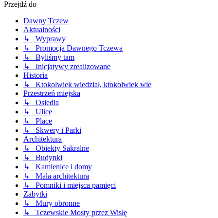
Przejdź do
Dawny Tczew
Aktualności
↳ Wyprawy
↳ Promocja Dawnego Tczewa
↳ Byliśmy tam
↳ Inicjatywy zrealizowane
Historia
↳ Ktokolwiek wiedział, ktokolwiek wie
Przestrzeń miejska
↳ Osiedla
↳ Ulice
↳ Place
↳ Skwery i Parki
Architektura
↳ Obiekty Sakralne
↳ Budynki
↳ Kamienice i domy
↳ Mała architektura
↳ Pomniki i miejsca pamięci
Zabytki
↳ Mury obronne
↳ Tczewskie Mosty przez Wisłę