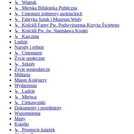
↳ Wiatrak
↳ Miejska Biblioteka Publiczna
↳ Cmentarz żołnierzy austriackich
↳ Fabryka Sztuk i Muzeum Wisły
↳ Kościół Farny Pw. Podwyższenia Krzyża Świętego
↳ Kościół Pw. św. Stanisława Kostki
↳ Karczma
Ludzie
Narody i religie
↳ Cmentarze
Życie społeczne
↳ Szkoły
Życie gospodarcze
Militaria
Miasto Kolejarzy
Wydarzenia
↳ Ludzie
↳ Miejsca
↳ Ciekawostki
Dokumenty i przedmioty
Wspomnienia
Mapy
Książki
↳ Promocje książek