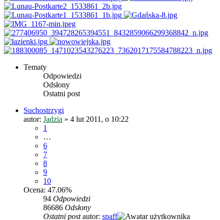
Tematy
Odpowiedzi
Odsłony
Ostatni post
Suchostrzygi
autor:
Jadzia
»
4 lut 2011, o 10:22
1
…
6
7
8
9
10
Ocena: 47.06%
94
Odpowiedzi
86686
Odsłony
Ostatni post
autor:
spaff