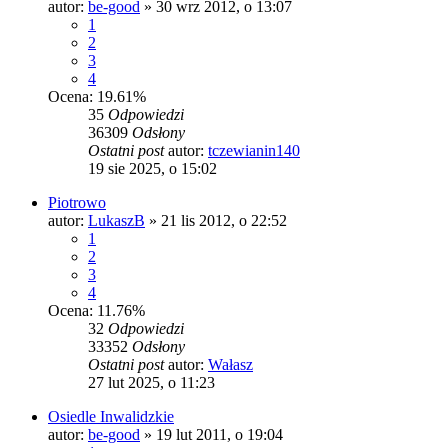
autor:
be-good
»
30 wrz 2012, o 13:07
1
2
3
4
Ocena: 19.61%
35
Odpowiedzi
36309
Odsłony
Ostatni post
autor:
tczewianin140
19 sie 2025, o 15:02
Piotrowo
autor:
LukaszB
»
21 lis 2012, o 22:52
1
2
3
4
Ocena: 11.76%
32
Odpowiedzi
33352
Odsłony
Ostatni post
autor:
Wałasz
27 lut 2025, o 11:23
Osiedle Inwalidzkie
autor:
be-good
»
19 lut 2011, o 19:04