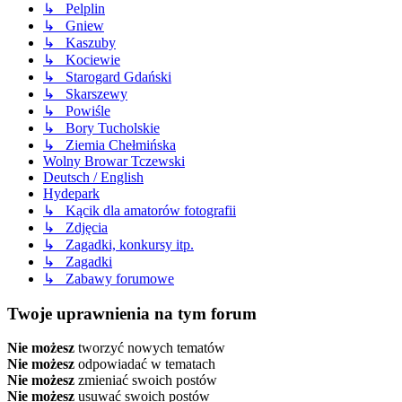
↳ Pelplin
↳ Gniew
↳ Kaszuby
↳ Kociewie
↳ Starogard Gdański
↳ Skarszewy
↳ Powiśle
↳ Bory Tucholskie
↳ Ziemia Chełmińska
Wolny Browar Tczewski
Deutsch / English
Hydepark
↳ Kącik dla amatorów fotografii
↳ Zdjęcia
↳ Zagadki, konkursy itp.
↳ Zagadki
↳ Zabawy forumowe
Twoje uprawnienia na tym forum
Nie możesz
tworzyć nowych tematów
Nie możesz
odpowiadać w tematach
Nie możesz
zmieniać swoich postów
Nie możesz
usuwać swoich postów