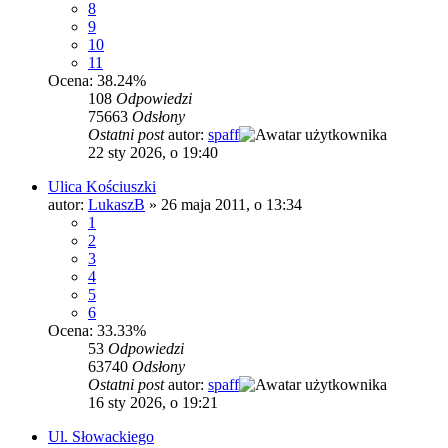
8
9
10
11
Ocena: 38.24%
108
Odpowiedzi
75663
Odsłony
Ostatni post
autor:
spaff
22 sty 2026, o 19:40
Ulica Kościuszki
autor:
LukaszB
»
26 maja 2011, o 13:34
1
2
3
4
5
6
Ocena: 33.33%
53
Odpowiedzi
63740
Odsłony
Ostatni post
autor:
spaff
16 sty 2026, o 19:21
Ul. Słowackiego