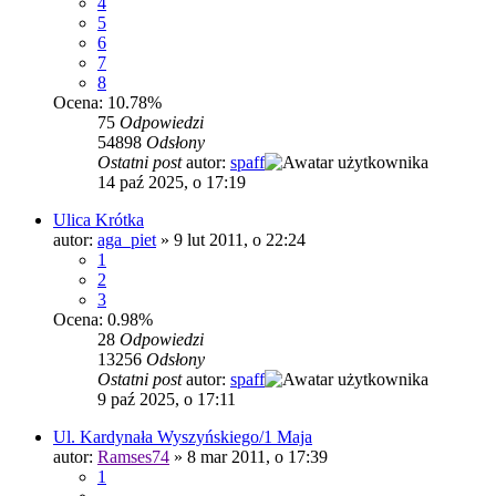
4
5
6
7
8
Ocena: 10.78%
75
Odpowiedzi
54898
Odsłony
Ostatni post
autor:
spaff
14 paź 2025, o 17:19
Ulica Krótka
autor:
aga_piet
»
9 lut 2011, o 22:24
1
2
3
Ocena: 0.98%
28
Odpowiedzi
13256
Odsłony
Ostatni post
autor:
spaff
9 paź 2025, o 17:11
Ul. Kardynała Wyszyńskiego/1 Maja
autor:
Ramses74
»
8 mar 2011, o 17:39
1