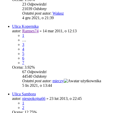
23
Odpowiedzi
21039
Odsłony
Ostatni post
autor:
Wałasz
4 gru 2021, o 21:39
Ulica Kopernika
autor:
Ramses74
»
14 mar 2011, o 12:13
1
…
3
4
5
6
7
Ocena: 3.92%
67
Odpowiedzi
44540
Odsłony
Ostatni post
autor:
mieczy
5 lis 2021, o 13:44
Ulica Sambora
autor:
niespokojna66
»
23 lut 2013, o 22:45
1
2
Ocena: 12.75%