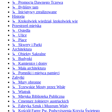
↳ Promocja Dawnego Tczewa
↳ Byliśmy tam
↳ Inicjatywy zrealizowane
Historia
↳ Ktokolwiek wiedział, ktokolwiek wie
Przestrzeń miejska
↳ Osiedla
↳ Ulice
↳ Place
↳ Skwery i Parki
Architektura
↳ Obiekty Sakralne
↳ Budynki
↳ Kamienice i domy
↳ Mała architektura
↳ Pomniki i miejsca pamięci
Zabytki
↳ Mury obronne
↳ Tczewskie Mosty przez Wisłę
↳ Wiatrak
↳ Miejska Biblioteka Publiczna
↳ Cmentarz żołnierzy austriackich
↳ Fabryka Sztuk i Muzeum Wisły
↳ Kościół Farny Pw. Podwyższenia Krzyża Świętego