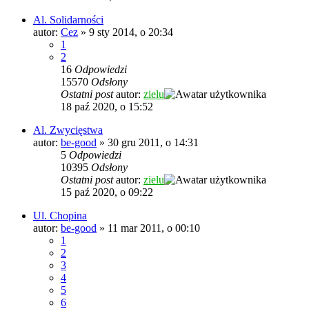
Al. Solidarności
autor:
Cez
»
9 sty 2014, o 20:34
1
2
16
Odpowiedzi
15570
Odsłony
Ostatni post
autor:
zielu
18 paź 2020, o 15:52
Al. Zwycięstwa
autor:
be-good
»
30 gru 2011, o 14:31
5
Odpowiedzi
10395
Odsłony
Ostatni post
autor:
zielu
15 paź 2020, o 09:22
Ul. Chopina
autor:
be-good
»
11 mar 2011, o 00:10
1
2
3
4
5
6