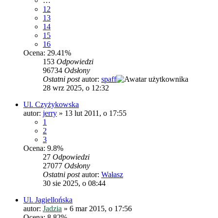
…
12
13
14
15
16
Ocena: 29.41%
153
Odpowiedzi
96734
Odsłony
Ostatni post
autor:
spaff
28 wrz 2025, o 12:32
Ul. Czyżykowska
autor:
jerry
»
13 lut 2011, o 17:55
1
2
3
Ocena: 9.8%
27
Odpowiedzi
27077
Odsłony
Ostatni post
autor:
Wałasz
30 sie 2025, o 08:44
Ul. Jagiellońska
autor:
Jadzia
»
6 mar 2015, o 17:56
Ocena: 8.82%