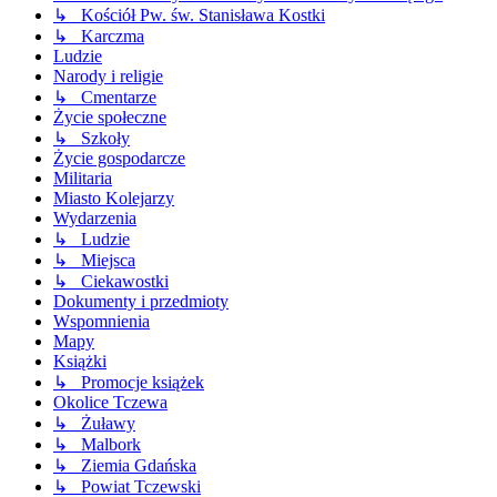
↳ Kościół Pw. św. Stanisława Kostki
↳ Karczma
Ludzie
Narody i religie
↳ Cmentarze
Życie społeczne
↳ Szkoły
Życie gospodarcze
Militaria
Miasto Kolejarzy
Wydarzenia
↳ Ludzie
↳ Miejsca
↳ Ciekawostki
Dokumenty i przedmioty
Wspomnienia
Mapy
Książki
↳ Promocje książek
Okolice Tczewa
↳ Żuławy
↳ Malbork
↳ Ziemia Gdańska
↳ Powiat Tczewski