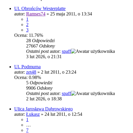
Ul. Obrońców Westerplatte
autor:
Ramses74
»
25 maja 2011, o 13:34
1
2
3
Ocena: 11.76%
28
Odpowiedzi
27667
Odsłony
Ostatni post
autor:
spaff
3 lut 2026, o 21:31
Ul. Podmurna
autor:
zet48
»
2 lut 2011, o 23:24
Ocena: 0.98%
5
Odpowiedzi
9906
Odsłony
Ostatni post
autor:
spaff
2 lut 2026, o 18:38
Ulica Jarosława Dąbrowskiego
autor:
Łukasz
»
24 lut 2011, o 12:54
1
…
7