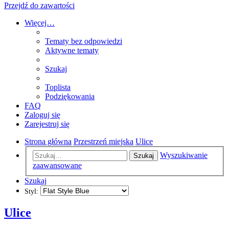
Przejdź do zawartości
Więcej…
Tematy bez odpowiedzi
Aktywne tematy
Szukaj
Toplista
Podziękowania
FAQ
Zaloguj się
Zarejestruj się
Strona główna
Przestrzeń miejska
Ulice
Wyszukiwanie
Szukaj
zaawansowane
Szukaj
Styl:
Ulice