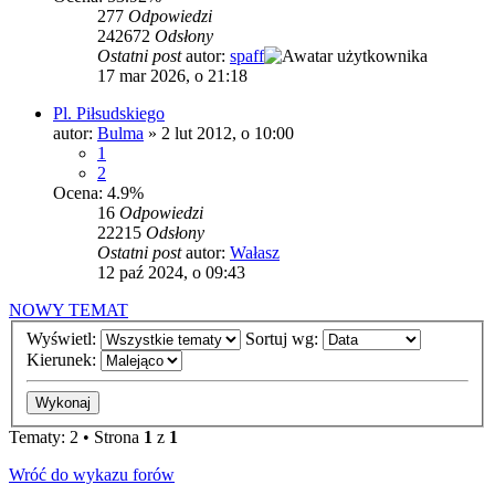
277
Odpowiedzi
242672
Odsłony
Ostatni post
autor:
spaff
17 mar 2026, o 21:18
Pl. Piłsudskiego
autor:
Bulma
»
2 lut 2012, o 10:00
1
2
Ocena: 4.9%
16
Odpowiedzi
22215
Odsłony
Ostatni post
autor:
Wałasz
12 paź 2024, o 09:43
NOWY TEMAT
Wyświetl:
Sortuj wg:
Kierunek:
Tematy: 2 • Strona
1
z
1
Wróć do wykazu forów