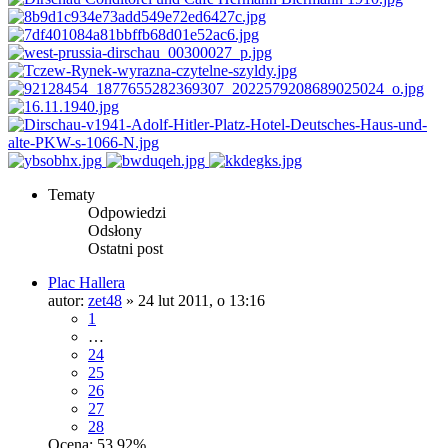
Tematy
Odpowiedzi
Odsłony
Ostatni post
Plac Hallera
autor:
zet48
»
24 lut 2011, o 13:16
1
…
24
25
26
27
28
Ocena: 53.92%