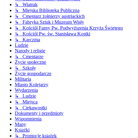
↳ Wiatrak
↳ Miejska Biblioteka Publiczna
↳ Cmentarz żołnierzy austriackich
↳ Fabryka Sztuk i Muzeum Wisły
↳ Kościół Farny Pw. Podwyższenia Krzyża Świętego
↳ Kościół Pw. św. Stanisława Kostki
↳ Karczma
Ludzie
Narody i religie
↳ Cmentarze
Życie społeczne
↳ Szkoły
Życie gospodarcze
Militaria
Miasto Kolejarzy
Wydarzenia
↳ Ludzie
↳ Miejsca
↳ Ciekawostki
Dokumenty i przedmioty
Wspomnienia
Mapy
Książki
↳ Promocje książek