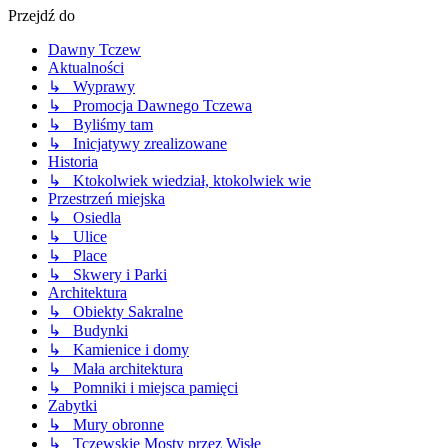
Przejdź do
Dawny Tczew
Aktualności
↳ Wyprawy
↳ Promocja Dawnego Tczewa
↳ Byliśmy tam
↳ Inicjatywy zrealizowane
Historia
↳ Ktokolwiek wiedział, ktokolwiek wie
Przestrzeń miejska
↳ Osiedla
↳ Ulice
↳ Place
↳ Skwery i Parki
Architektura
↳ Obiekty Sakralne
↳ Budynki
↳ Kamienice i domy
↳ Mała architektura
↳ Pomniki i miejsca pamięci
Zabytki
↳ Mury obronne
↳ Tczewskie Mosty przez Wisłę