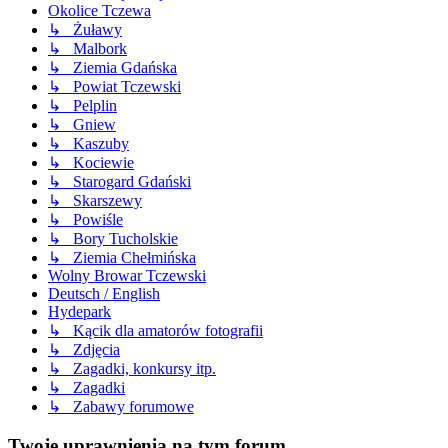
Okolice Tczewa
↳ Żuławy
↳ Malbork
↳ Ziemia Gdańska
↳ Powiat Tczewski
↳ Pelplin
↳ Gniew
↳ Kaszuby
↳ Kociewie
↳ Starogard Gdański
↳ Skarszewy
↳ Powiśle
↳ Bory Tucholskie
↳ Ziemia Chełmińska
Wolny Browar Tczewski
Deutsch / English
Hydepark
↳ Kącik dla amatorów fotografii
↳ Zdjęcia
↳ Zagadki, konkursy itp.
↳ Zagadki
↳ Zabawy forumowe
Twoje uprawnienia na tym forum