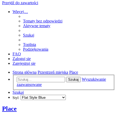
Przejdź do zawartości
Więcej…
Tematy bez odpowiedzi
Aktywne tematy
Szukaj
Toplista
Podziękowania
FAQ
Zaloguj się
Zarejestruj się
Strona główna
Przestrzeń miejska
Place
Wyszukiwanie
Szukaj
zaawansowane
Szukaj
Styl:
Place