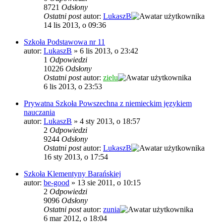
8721
Odsłony
Ostatni post
autor:
LukaszB
14 lis 2013, o 09:36
Szkoła Podstawowa nr 11
autor:
LukaszB
»
6 lis 2013, o 23:42
1
Odpowiedzi
10226
Odsłony
Ostatni post
autor:
zielu
6 lis 2013, o 23:53
Prywatna Szkoła Powszechna z niemieckim językiem
nauczania
autor:
LukaszB
»
4 sty 2013, o 18:57
2
Odpowiedzi
9244
Odsłony
Ostatni post
autor:
LukaszB
16 sty 2013, o 17:54
Szkoła Klementyny Barańskiej
autor:
be-good
»
13 sie 2011, o 10:15
2
Odpowiedzi
9096
Odsłony
Ostatni post
autor:
zunia
6 mar 2012, o 18:04