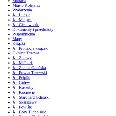
Militaria
Miasto Kolejarzy
Wydarzenia
↳ Ludzie
↳ Miejsca
↳ Ciekawostki
Dokumenty i przedmioty
Wspomnienia
Mapy
Książki
↳ Promocje książek
Okolice Tczewa
↳ Żuławy
↳ Malbork
↳ Ziemia Gdańska
↳ Powiat Tczewski
↳ Pelplin
↳ Gniew
↳ Kaszuby
↳ Kociewie
↳ Starogard Gdański
↳ Skarszewy
↳ Powiśle
↳ Bory Tucholskie