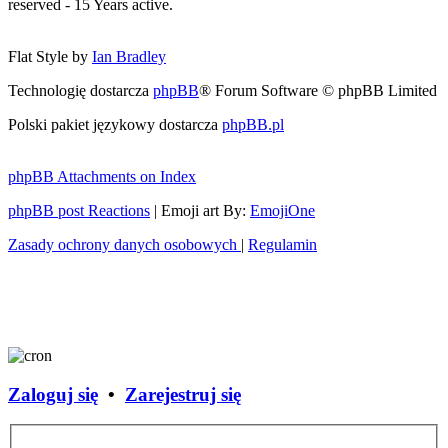
reserved - 15 Years active.
Flat Style by
Ian Bradley
Technologię dostarcza
phpBB
® Forum Software © phpBB Limited
Polski pakiet językowy dostarcza
phpBB.pl
phpBB Attachments on Index
phpBB post Reactions
| Emoji art By:
EmojiOne
Zasady ochrony danych osobowych
|
Regulamin
Zaloguj się
•
Zarejestruj się