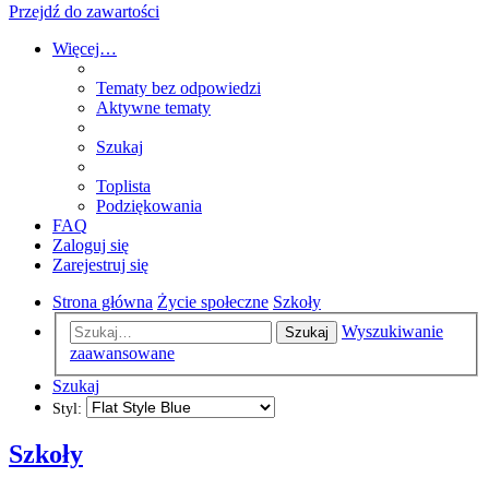
Przejdź do zawartości
Więcej…
Tematy bez odpowiedzi
Aktywne tematy
Szukaj
Toplista
Podziękowania
FAQ
Zaloguj się
Zarejestruj się
Strona główna
Życie społeczne
Szkoły
Wyszukiwanie
Szukaj
zaawansowane
Szukaj
Styl:
Szkoły