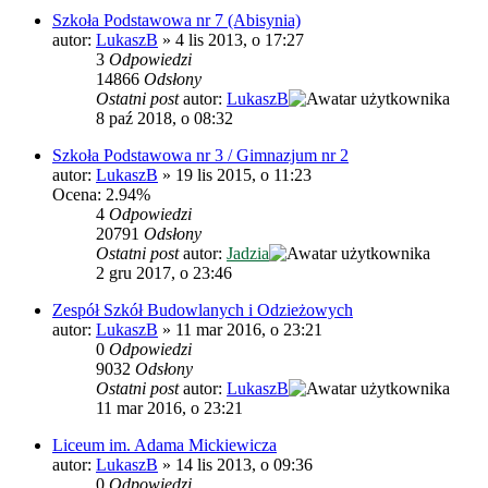
Szkoła Podstawowa nr 7 (Abisynia)
autor:
LukaszB
»
4 lis 2013, o 17:27
3
Odpowiedzi
14866
Odsłony
Ostatni post
autor:
LukaszB
8 paź 2018, o 08:32
Szkoła Podstawowa nr 3 / Gimnazjum nr 2
autor:
LukaszB
»
19 lis 2015, o 11:23
Ocena: 2.94%
4
Odpowiedzi
20791
Odsłony
Ostatni post
autor:
Jadzia
2 gru 2017, o 23:46
Zespół Szkół Budowlanych i Odzieżowych
autor:
LukaszB
»
11 mar 2016, o 23:21
0
Odpowiedzi
9032
Odsłony
Ostatni post
autor:
LukaszB
11 mar 2016, o 23:21
Liceum im. Adama Mickiewicza
autor:
LukaszB
»
14 lis 2013, o 09:36
0
Odpowiedzi