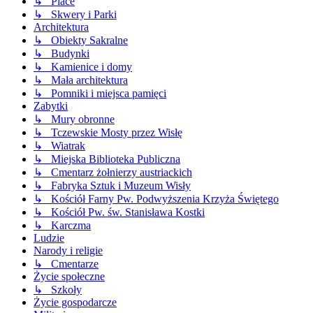
↳ Place
↳ Skwery i Parki
Architektura
↳ Obiekty Sakralne
↳ Budynki
↳ Kamienice i domy
↳ Mała architektura
↳ Pomniki i miejsca pamięci
Zabytki
↳ Mury obronne
↳ Tczewskie Mosty przez Wisłę
↳ Wiatrak
↳ Miejska Biblioteka Publiczna
↳ Cmentarz żołnierzy austriackich
↳ Fabryka Sztuk i Muzeum Wisły
↳ Kościół Farny Pw. Podwyższenia Krzyża Świętego
↳ Kościół Pw. św. Stanisława Kostki
↳ Karczma
Ludzie
Narody i religie
↳ Cmentarze
Życie społeczne
↳ Szkoły
Życie gospodarcze