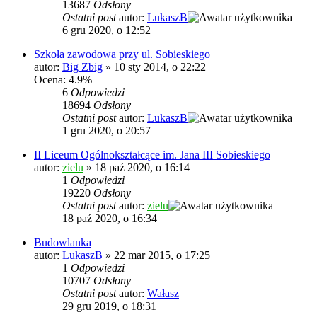
13687
Odsłony
Ostatni post
autor:
LukaszB
6 gru 2020, o 12:52
Szkoła zawodowa przy ul. Sobieskiego
autor:
Big Zbig
»
10 sty 2014, o 22:22
Ocena: 4.9%
6
Odpowiedzi
18694
Odsłony
Ostatni post
autor:
LukaszB
1 gru 2020, o 20:57
II Liceum Ogólnokształcące im. Jana III Sobieskiego
autor:
zielu
»
18 paź 2020, o 16:14
1
Odpowiedzi
19220
Odsłony
Ostatni post
autor:
zielu
18 paź 2020, o 16:34
Budowlanka
autor:
LukaszB
»
22 mar 2015, o 17:25
1
Odpowiedzi
10707
Odsłony
Ostatni post
autor:
Wałasz
29 gru 2019, o 18:31