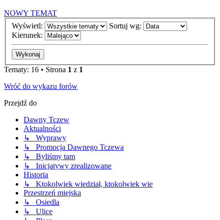
NOWY TEMAT
Wyświetl:
Sortuj wg:
Kierunek:
Tematy: 16 • Strona
1
z
1
Wróć do wykazu forów
Przejdź do
Dawny Tczew
Aktualności
↳ Wyprawy
↳ Promocja Dawnego Tczewa
↳ Byliśmy tam
↳ Inicjatywy zrealizowane
Historia
↳ Ktokolwiek wiedział, ktokolwiek wie
Przestrzeń miejska
↳ Osiedla
↳ Ulice