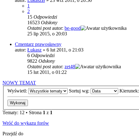
autor:
LukaszB
»
23 wrz 2011, o 20:50
1
2
15
Odpowiedzi
16523
Odsłony
Ostatni post
autor:
be-good
25 lip 2015, o 20:03
Cmentarz prawosławny
autor:
Łukasz
»
6 lut 2011, o 21:03
6
Odpowiedzi
9822
Odsłony
Ostatni post
autor:
zet48
15 lut 2011, o 01:22
NOWY TEMAT
Wyświetl:
Sortuj wg:
Kierunek
Tematy: 12 • Strona
1
z
1
Wróć do wykazu forów
Przejdź do