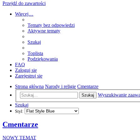
Przejdź do zawartości
Więcej…
Tematy bez odpowiedzi
Aktywne tematy
Szukaj
Toplista
Podziękowania
FAQ
Zaloguj się
Zarejestruj się
Strona główna
Narody i religie
Cmentarze
Wyszukiwanie zaaw
Szukaj
Szukaj
Styl:
Cmentarze
NOWY TEMAT