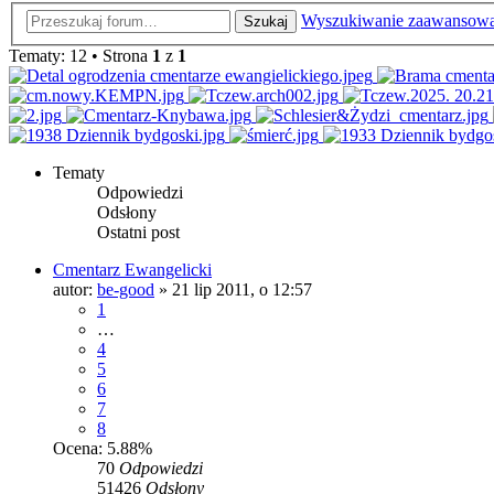
Wyszukiwanie zaawansow
Szukaj
Tematy: 12 • Strona
1
z
1
Tematy
Odpowiedzi
Odsłony
Ostatni post
Cmentarz Ewangelicki
autor:
be-good
»
21 lip 2011, o 12:57
1
…
4
5
6
7
8
Ocena: 5.88%
70
Odpowiedzi
51426
Odsłony