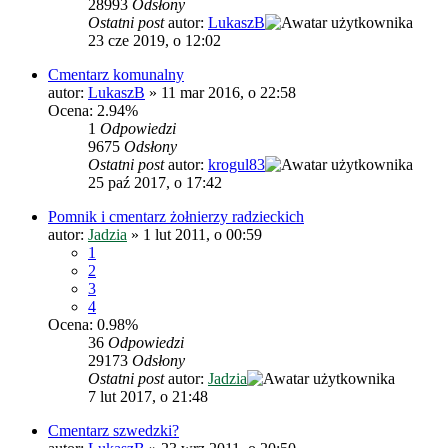
28993
Odsłony
Ostatni post
autor:
LukaszB
23 cze 2019, o 12:02
Cmentarz komunalny
autor:
LukaszB
»
11 mar 2016, o 22:58
Ocena: 2.94%
1
Odpowiedzi
9675
Odsłony
Ostatni post
autor:
krogul83
25 paź 2017, o 17:42
Pomnik i cmentarz żołnierzy radzieckich
autor:
Jadzia
»
1 lut 2011, o 00:59
1
2
3
4
Ocena: 0.98%
36
Odpowiedzi
29173
Odsłony
Ostatni post
autor:
Jadzia
7 lut 2017, o 21:48
Cmentarz szwedzki?