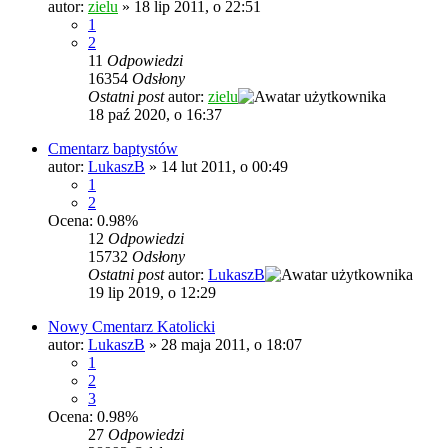
autor:
zielu
»
18 lip 2011, o 22:51
1
2
11
Odpowiedzi
16354
Odsłony
Ostatni post
autor:
zielu
18 paź 2020, o 16:37
Cmentarz baptystów
autor:
LukaszB
»
14 lut 2011, o 00:49
1
2
Ocena: 0.98%
12
Odpowiedzi
15732
Odsłony
Ostatni post
autor:
LukaszB
19 lip 2019, o 12:29
Nowy Cmentarz Katolicki
autor:
LukaszB
»
28 maja 2011, o 18:07
1
2
3
Ocena: 0.98%
27
Odpowiedzi