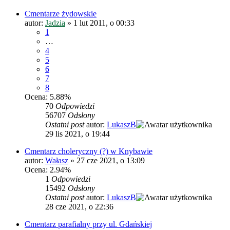
Cmentarze żydowskie
autor:
Jadzia
»
1 lut 2011, o 00:33
1
…
4
5
6
7
8
Ocena: 5.88%
70
Odpowiedzi
56707
Odsłony
Ostatni post
autor:
LukaszB
29 lis 2021, o 19:44
Cmentarz choleryczny (?) w Knybawie
autor:
Wałasz
»
27 cze 2021, o 13:09
Ocena: 2.94%
1
Odpowiedzi
15492
Odsłony
Ostatni post
autor:
LukaszB
28 cze 2021, o 22:36
Cmentarz parafialny przy ul. Gdańskiej