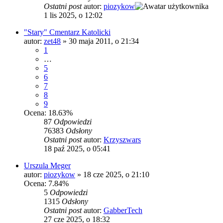
Ostatni post
autor:
piozykow
1 lis 2025, o 12:02
"Stary" Cmentarz Katolicki
autor:
zet48
»
30 maja 2011, o 21:34
1
…
5
6
7
8
9
Ocena: 18.63%
87
Odpowiedzi
76383
Odsłony
Ostatni post
autor:
Krzyszwars
18 paź 2025, o 05:41
Urszula Meger
autor:
piozykow
»
18 cze 2025, o 21:10
Ocena: 7.84%
5
Odpowiedzi
1315
Odsłony
Ostatni post
autor:
GabberTech
27 cze 2025, o 18:32