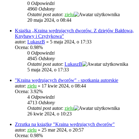
0
Odpowiedzi
4960
Odsłony
Ostatni post
autor:
zielu
20 maja 2024, o 08:44
Książka „Kraina wędrujących dworów. Z dziejów Bałdowa,
Knybawy i Czyżykowa”
autor:
LukaszB
»
5 maja 2024, o 17:33
Ocena: 0.98%
0
Odpowiedzi
4945
Odsłony
Ostatni post
autor:
LukaszB
5 maja 2024, o 17:33
"Kraina wędrujących dworów" - spotkania autorskie
autor:
zielu
»
17 kwie 2024, o 08:44
Ocena: 3.92%
4
Odpowiedzi
4713
Odsłony
Ostatni post
autor:
zielu
26 kwie 2024, o 10:23
Zrzutka na książkę "Kraina wędrujących dworów"
autor:
zielu
»
25 mar 2024, o 20:57
Ocena: 0.98%