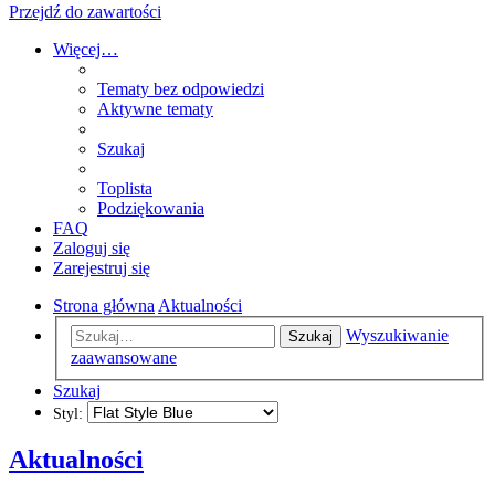
Przejdź do zawartości
Więcej…
Tematy bez odpowiedzi
Aktywne tematy
Szukaj
Toplista
Podziękowania
FAQ
Zaloguj się
Zarejestruj się
Strona główna
Aktualności
Wyszukiwanie
Szukaj
zaawansowane
Szukaj
Styl:
Aktualności