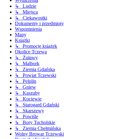
Wydarzenia
↳ Ludzie
↳ Miejsca
↳ Ciekawostki
Dokumenty i przedmioty
Wspomnienia
Mapy
Książki
↳ Promocje książek
Okolice Tczewa
↳ Żuławy
↳ Malbork
↳ Ziemia Gdańska
↳ Powiat Tczewski
↳ Pelplin
↳ Gniew
↳ Kaszuby
↳ Kociewie
↳ Starogard Gdański
↳ Skarszewy
↳ Powiśle
↳ Bory Tucholskie
↳ Ziemia Chełmińska
Wolny Browar Tczewski