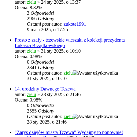
autor:
zielu
»
24 sty 2025, o 13:37
Ocena: 8.82%
3
Odpowiedzi
2966
Odsłony
Ostatni post
autor:
zukote1991
9 maja 2025, o 17:55
Prosto z szafy - tczewskie wieszaki z kolekcji prezydenta
Łukasza Brządkowskiego
autor:
zielu
»
31 sty 2025, o 10:10
Ocena: 0.98%
0
Odpowiedzi
2841
Odsłony
Ostatni post
autor:
zielu
31 sty 2025, o 10:10
14. urodziny Dawnego Tczewa
autor:
zielu
»
28 sty 2025, o 21:46
Ocena: 0.98%
0
Odpowiedzi
2555
Odsłony
Ostatni post
autor:
zielu
28 sty 2025, o 21:46
"Zarys dziejów miasta Tczewa" Wydajmy to ponownie!