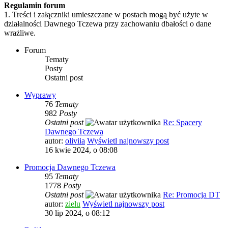
Regulamin forum
1. Treści i załączniki umieszczane w postach mogą być użyte w
działalności Dawnego Tczewa przy zachowaniu dbałości o dane
wrażliwe.
Forum
Tematy
Posty
Ostatni post
Wyprawy
76
Tematy
982
Posty
Ostatni post
Re: Spacery
Dawnego Tczewa
autor:
oliviia
Wyświetl najnowszy post
16 kwie 2024, o 08:08
Promocja Dawnego Tczewa
95
Tematy
1778
Posty
Ostatni post
Re: Promocja DT
autor:
zielu
Wyświetl najnowszy post
30 lip 2024, o 08:12