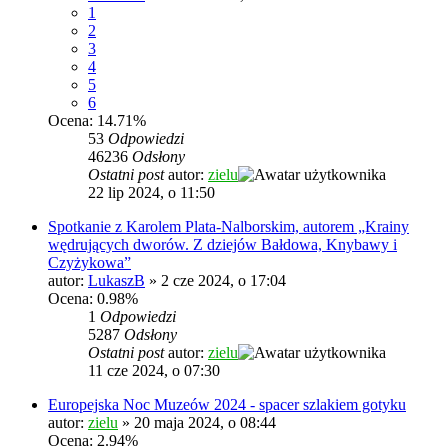
1
2
3
4
5
6
Ocena: 14.71%
53
Odpowiedzi
46236
Odsłony
Ostatni post
autor:
zielu
22 lip 2024, o 11:50
Spotkanie z Karolem Plata-Nalborskim, autorem „Krainy
wędrujących dworów. Z dziejów Bałdowa, Knybawy i
Czyżykowa”
autor:
LukaszB
»
2 cze 2024, o 17:04
Ocena: 0.98%
1
Odpowiedzi
5287
Odsłony
Ostatni post
autor:
zielu
11 cze 2024, o 07:30
Europejska Noc Muzeów 2024 - spacer szlakiem gotyku
autor:
zielu
»
20 maja 2024, o 08:44
Ocena: 2.94%