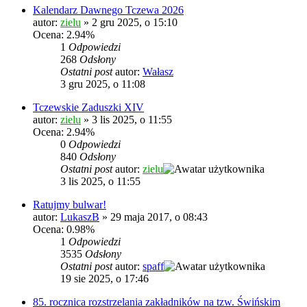
Kalendarz Dawnego Tczewa 2026
autor:
zielu
»
2 gru 2025, o 15:10
Ocena: 2.94%
1
Odpowiedzi
268
Odsłony
Ostatni post
autor:
Wałasz
3 gru 2025, o 11:08
Tczewskie Zaduszki XIV
autor:
zielu
»
3 lis 2025, o 11:55
Ocena: 2.94%
0
Odpowiedzi
840
Odsłony
Ostatni post
autor:
zielu
3 lis 2025, o 11:55
Ratujmy bulwar!
autor:
LukaszB
»
29 maja 2017, o 08:43
Ocena: 0.98%
1
Odpowiedzi
3535
Odsłony
Ostatni post
autor:
spaff
19 sie 2025, o 17:46
85. rocznica rozstrzelania zakładników na tzw. Świńskim