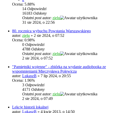
Ocena: 5.88%
14
Odpowiedzi
16183
Odsłony
Ostatni post
autor:
zielu
31 sie 2024, o 22:56
80. rocznica wybuchu Powstania Warszawskiego
autor:
zielu
»
2 sie 2024, o 07:52
Ocena: 0.98%
0
Odpowiedzi
4788
Odsłony
Ostatni post
autor:
zielu
2 sie 2024, o 07:52
"Pamiętniki wojenne" - zbiórka na wydanie audiobooka ze
wspomnieniami Mieczysława Polewicza
autor:
LukaszB
»
7 lip 2024, o 20:55
Ocena: 1.96%
3
Odpowiedzi
4171
Odsłony
Ostatni post
autor:
zielu
2 sie 2024, o 07:49
Lekcje historii lokalnej
autor:
LukaszB
»
4 kwie 2013, o 14:50