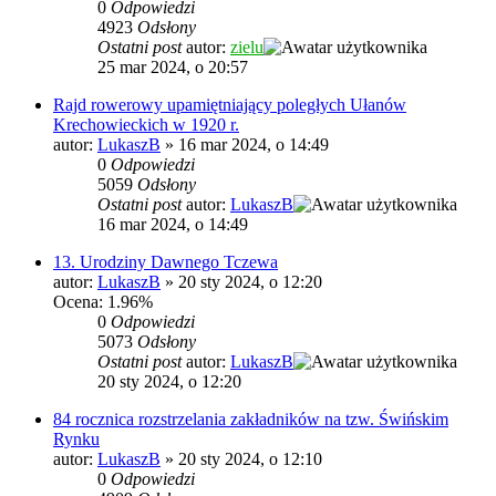
0
Odpowiedzi
4923
Odsłony
Ostatni post
autor:
zielu
25 mar 2024, o 20:57
Rajd rowerowy upamiętniający poległych Ułanów
Krechowieckich w 1920 r.
autor:
LukaszB
»
16 mar 2024, o 14:49
0
Odpowiedzi
5059
Odsłony
Ostatni post
autor:
LukaszB
16 mar 2024, o 14:49
13. Urodziny Dawnego Tczewa
autor:
LukaszB
»
20 sty 2024, o 12:20
Ocena: 1.96%
0
Odpowiedzi
5073
Odsłony
Ostatni post
autor:
LukaszB
20 sty 2024, o 12:20
84 rocznica rozstrzelania zakładników na tzw. Świńskim
Rynku
autor:
LukaszB
»
20 sty 2024, o 12:10
0
Odpowiedzi