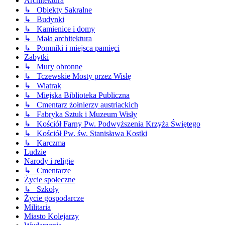
Architektura
↳ Obiekty Sakralne
↳ Budynki
↳ Kamienice i domy
↳ Mała architektura
↳ Pomniki i miejsca pamięci
Zabytki
↳ Mury obronne
↳ Tczewskie Mosty przez Wisłę
↳ Wiatrak
↳ Miejska Biblioteka Publiczna
↳ Cmentarz żołnierzy austriackich
↳ Fabryka Sztuk i Muzeum Wisły
↳ Kościół Farny Pw. Podwyższenia Krzyża Świętego
↳ Kościół Pw. św. Stanisława Kostki
↳ Karczma
Ludzie
Narody i religie
↳ Cmentarze
Życie społeczne
↳ Szkoły
Życie gospodarcze
Militaria
Miasto Kolejarzy