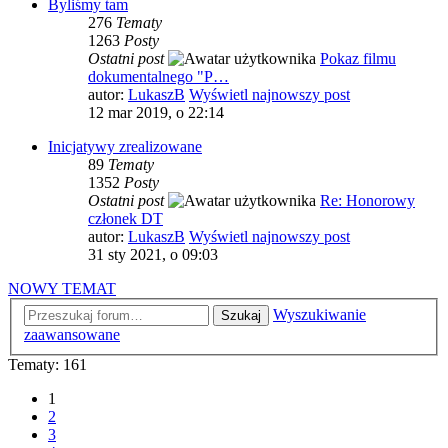
Byliśmy tam
276
Tematy
1263
Posty
Ostatni post
Pokaz filmu
dokumentalnego "P…
autor:
LukaszB
Wyświetl najnowszy post
12 mar 2019, o 22:14
Inicjatywy zrealizowane
89
Tematy
1352
Posty
Ostatni post
Re: Honorowy
członek DT
autor:
LukaszB
Wyświetl najnowszy post
31 sty 2021, o 09:03
NOWY TEMAT
Wyszukiwanie
Szukaj
zaawansowane
Tematy: 161
1
2
3