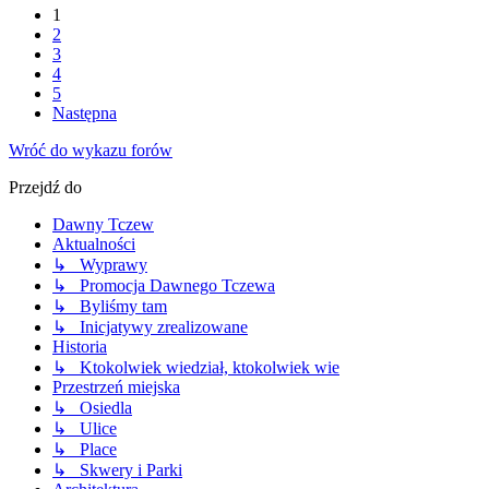
1
2
3
4
5
Następna
Wróć do wykazu forów
Przejdź do
Dawny Tczew
Aktualności
↳ Wyprawy
↳ Promocja Dawnego Tczewa
↳ Byliśmy tam
↳ Inicjatywy zrealizowane
Historia
↳ Ktokolwiek wiedział, ktokolwiek wie
Przestrzeń miejska
↳ Osiedla
↳ Ulice
↳ Place
↳ Skwery i Parki