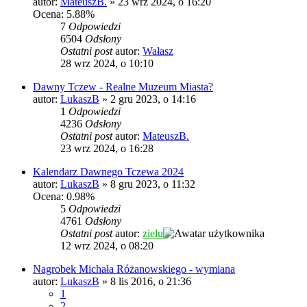
autor:
MateuszB.
»
23 wrz 2024, o 16:20
Ocena: 5.88%
7
Odpowiedzi
6504
Odsłony
Ostatni post
autor:
Wałasz
28 wrz 2024, o 10:10
Dawny Tczew - Realne Muzeum Miasta?
autor:
LukaszB
»
2 gru 2023, o 14:16
1
Odpowiedzi
4236
Odsłony
Ostatni post
autor:
MateuszB.
23 wrz 2024, o 16:28
Kalendarz Dawnego Tczewa 2024
autor:
LukaszB
»
8 gru 2023, o 11:32
Ocena: 0.98%
5
Odpowiedzi
4761
Odsłony
Ostatni post
autor:
zielu
12 wrz 2024, o 08:20
Nagrobek Michała Różanowskiego - wymiana
autor:
LukaszB
»
8 lis 2016, o 21:36
1
2