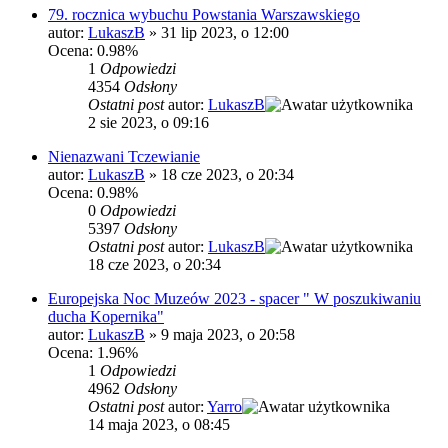
79. rocznica wybuchu Powstania Warszawskiego
autor:
LukaszB
»
31 lip 2023, o 12:00
Ocena: 0.98%
1
Odpowiedzi
4354
Odsłony
Ostatni post
autor:
LukaszB
2 sie 2023, o 09:16
Nienazwani Tczewianie
autor:
LukaszB
»
18 cze 2023, o 20:34
Ocena: 0.98%
0
Odpowiedzi
5397
Odsłony
Ostatni post
autor:
LukaszB
18 cze 2023, o 20:34
Europejska Noc Muzeów 2023 - spacer " W poszukiwaniu
ducha Kopernika"
autor:
LukaszB
»
9 maja 2023, o 20:58
Ocena: 1.96%
1
Odpowiedzi
4962
Odsłony
Ostatni post
autor:
Yarro
14 maja 2023, o 08:45