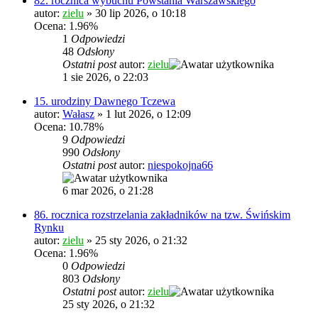
82. rocznica wybuchu Powstania Warszawskiego
autor:
zielu
»
30 lip 2026, o 10:18
Ocena: 1.96%
1
Odpowiedzi
48
Odsłony
Ostatni post
autor:
zielu
1 sie 2026, o 22:03
15. urodziny Dawnego Tczewa
autor:
Wałasz
»
1 lut 2026, o 12:09
Ocena: 10.78%
9
Odpowiedzi
990
Odsłony
Ostatni post
autor:
niespokojna66
6 mar 2026, o 21:28
86. rocznica rozstrzelania zakładników na tzw. Świńskim
Rynku
autor:
zielu
»
25 sty 2026, o 21:32
Ocena: 1.96%
0
Odpowiedzi
803
Odsłony
Ostatni post
autor:
zielu
25 sty 2026, o 21:32