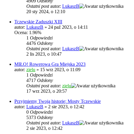
4909
Odsłony
Ostatni post
autor:
LukaszB
20 sty 2024, o 12:10
Tczewskie Zaduszki XIII
autor:
LukaszB
»
24 paź 2023, o 14:11
Ocena: 1.96%
1
Odpowiedzi
4476
Odsłony
Ostatni post
autor:
LukaszB
2 lis 2023, o 10:47
MIŁO! Rowerowa Gra Miejska 2023
autor:
zielu
»
15 wrz 2023, o 11:09
1
Odpowiedzi
4717
Odsłony
Ostatni post
autor:
zielu
17 wrz 2023, o 20:57
Przyjmiemy Twoją historię: Mosty Tczewskie
autor:
LukaszB
»
2 sie 2023, o 12:42
0
Odpowiedzi
5373
Odsłony
Ostatni post
autor:
LukaszB
2 sie 2023, o 12:42