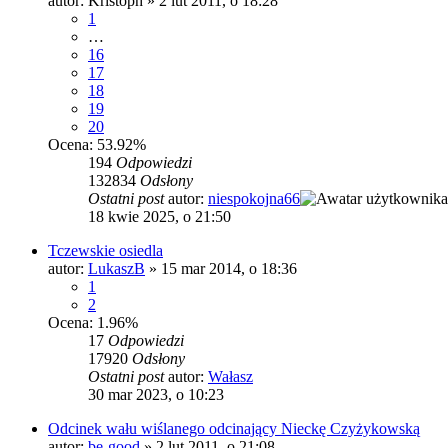
autor:
Kristoph
»
2 lut 2011, o 18:28
1
…
16
17
18
19
20
Ocena: 53.92%
194
Odpowiedzi
132834
Odsłony
Ostatni post
autor:
niespokojna66
18 kwie 2025, o 21:50
Tczewskie osiedla
autor:
LukaszB
»
15 mar 2014, o 18:36
1
2
Ocena: 1.96%
17
Odpowiedzi
17920
Odsłony
Ostatni post
autor:
Wałasz
30 mar 2023, o 10:23
Odcinek wału wiślanego odcinający Nieckę Czyżykowską
autor:
be-good
»
2 lut 2011, o 21:08