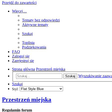
Przejdź do zawartości
Więcej…
Tematy bez odpowiedzi
Aktywne tematy
Szukaj
Toplista
Podziękowania
FAQ
Zaloguj się
Zarejestruj się
Strona główna
Przestrzeń miejska
Wyszukiwanie zaaw
Szukaj
Szukaj
Styl:
Przestrzeń miejska
Regulamin forum