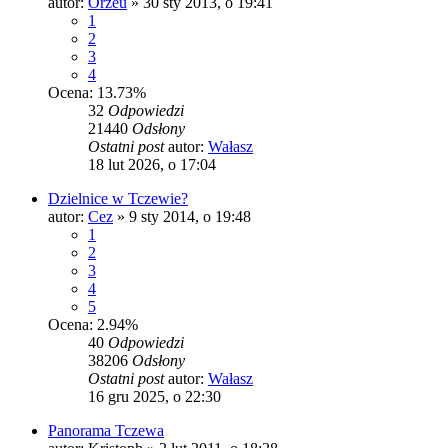
autor:
Orzeu
»
30 sty 2013, o 19:41
1
2
3
4
Ocena: 13.73%
32
Odpowiedzi
21440
Odsłony
Ostatni post
autor:
Wałasz
18 lut 2026, o 17:04
Dzielnice w Tczewie?
autor:
Cez
»
9 sty 2014, o 19:48
1
2
3
4
5
Ocena: 2.94%
40
Odpowiedzi
38206
Odsłony
Ostatni post
autor:
Wałasz
16 gru 2025, o 22:30
Panorama Tczewa