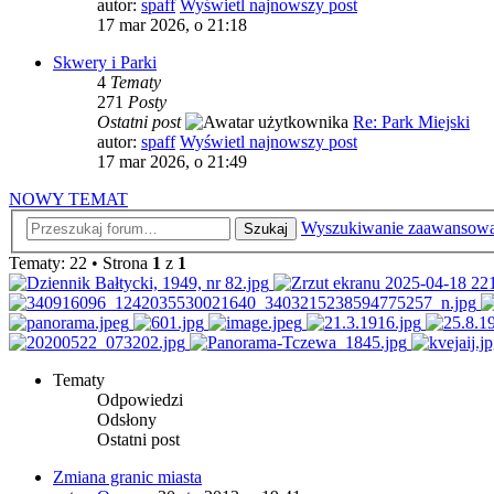
autor:
spaff
Wyświetl najnowszy post
17 mar 2026, o 21:18
Skwery i Parki
4
Tematy
271
Posty
Ostatni post
Re: Park Miejski
autor:
spaff
Wyświetl najnowszy post
17 mar 2026, o 21:49
NOWY TEMAT
Wyszukiwanie zaawansow
Szukaj
Tematy: 22 • Strona
1
z
1
Tematy
Odpowiedzi
Odsłony
Ostatni post
Zmiana granic miasta