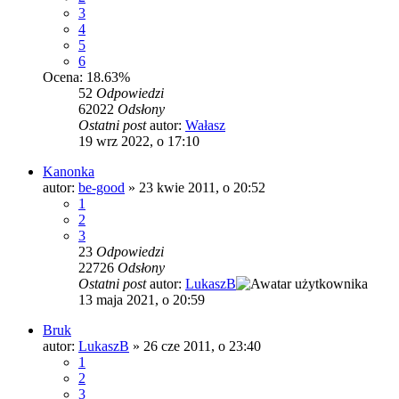
3
4
5
6
Ocena: 18.63%
52
Odpowiedzi
62022
Odsłony
Ostatni post
autor:
Wałasz
19 wrz 2022, o 17:10
Kanonka
autor:
be-good
»
23 kwie 2011, o 20:52
1
2
3
23
Odpowiedzi
22726
Odsłony
Ostatni post
autor:
LukaszB
13 maja 2021, o 20:59
Bruk
autor:
LukaszB
»
26 cze 2011, o 23:40
1
2
3