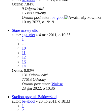
Ocena: 7.84%
9
Odpowiedzi
15348
Odsłony
Ostatni post
autor:
be-good
10 sty 2023, o 19:19
Stare nazwy ulic
autor:
aga_piet
»
4 mar 2011, o 10:35
1
…
10
11
12
13
14
Ocena: 8.82%
131
Odpowiedzi
77613
Odsłony
Ostatni post
autor:
Wałasz
23 gru 2022, o 10:36
Stadion przy ul. Bałdowskiej
autor:
be-good
»
20 lip 2011, o 18:33
1
2