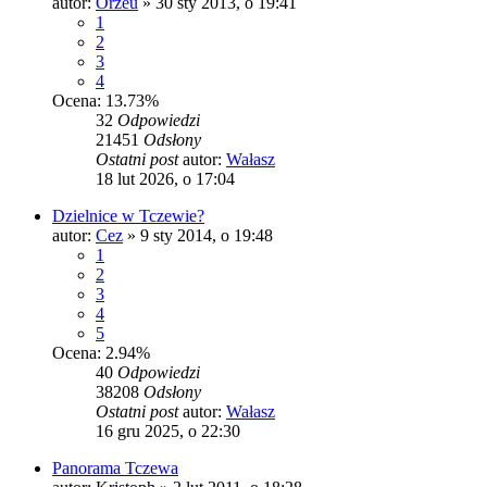
autor:
Orzeu
»
30 sty 2013, o 19:41
1
2
3
4
Ocena: 13.73%
32
Odpowiedzi
21451
Odsłony
Ostatni post
autor:
Wałasz
18 lut 2026, o 17:04
Dzielnice w Tczewie?
autor:
Cez
»
9 sty 2014, o 19:48
1
2
3
4
5
Ocena: 2.94%
40
Odpowiedzi
38208
Odsłony
Ostatni post
autor:
Wałasz
16 gru 2025, o 22:30
Panorama Tczewa