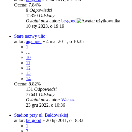
Ocena: 7.84%
9
Odpowiedzi
15350
Odsłony
Ostatni post
autor:
be-good
10 sty 2023, o 19:19
Stare nazwy ulic
autor:
aga_piet
»
4 mar 2011, o 10:35
1
…
10
11
12
13
14
Ocena: 8.82%
131
Odpowiedzi
77641
Odsłony
Ostatni post
autor:
Wałasz
23 gru 2022, o 10:36
Stadion przy ul. Bałdowskiej
autor:
be-good
»
20 lip 2011, o 18:33
1
2