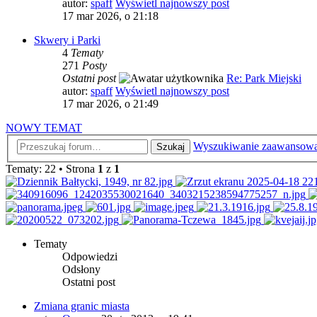
autor:
spaff
Wyświetl najnowszy post
17 mar 2026, o 21:18
Skwery i Parki
4
Tematy
271
Posty
Ostatni post
Re: Park Miejski
autor:
spaff
Wyświetl najnowszy post
17 mar 2026, o 21:49
NOWY TEMAT
Wyszukiwanie zaawansow
Szukaj
Tematy: 22 • Strona
1
z
1
Tematy
Odpowiedzi
Odsłony
Ostatni post
Zmiana granic miasta