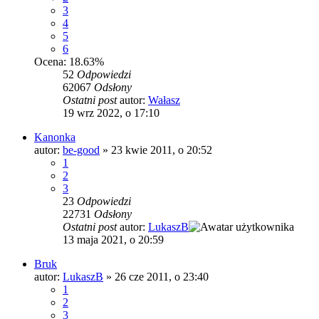
3
4
5
6
Ocena: 18.63%
52
Odpowiedzi
62067
Odsłony
Ostatni post
autor:
Wałasz
19 wrz 2022, o 17:10
Kanonka
autor:
be-good
»
23 kwie 2011, o 20:52
1
2
3
23
Odpowiedzi
22731
Odsłony
Ostatni post
autor:
LukaszB
13 maja 2021, o 20:59
Bruk
autor:
LukaszB
»
26 cze 2011, o 23:40
1
2
3