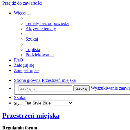
Przejdź do zawartości
Więcej…
Tematy bez odpowiedzi
Aktywne tematy
Szukaj
Toplista
Podziękowania
FAQ
Zaloguj się
Zarejestruj się
Strona główna
Przestrzeń miejska
Wyszukiwanie zaaw
Szukaj
Szukaj
Styl:
Przestrzeń miejska
Regulamin forum