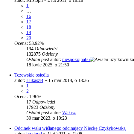
autor:
Kristoph
»
2 lut 2011, o 18:28
1
…
16
17
18
19
20
Ocena: 53.92%
194
Odpowiedzi
132875
Odsłony
Ostatni post
autor:
niespokojna66
18 kwie 2025, o 21:50
Tczewskie osiedla
autor:
LukaszB
»
15 mar 2014, o 18:36
1
2
Ocena: 1.96%
17
Odpowiedzi
17923
Odsłony
Ostatni post
autor:
Wałasz
30 mar 2023, o 10:23
Odcinek wału wiślanego odcinający Nieckę Czyżykowską
autor:
be-good
»
2 lut 2011, o 21:08