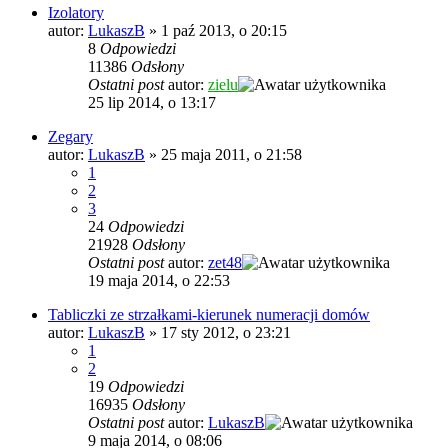
Izolatory
autor:
LukaszB
»
1 paź 2013, o 20:15
8
Odpowiedzi
11386
Odsłony
Ostatni post
autor:
zielu
25 lip 2014, o 13:17
Zegary
autor:
LukaszB
»
25 maja 2011, o 21:58
1
2
3
24
Odpowiedzi
21928
Odsłony
Ostatni post
autor:
zet48
19 maja 2014, o 22:53
Tabliczki ze strzałkami-kierunek numeracji domów
autor:
LukaszB
»
17 sty 2012, o 23:21
1
2
19
Odpowiedzi
16935
Odsłony
Ostatni post
autor:
LukaszB
9 maja 2014, o 08:06