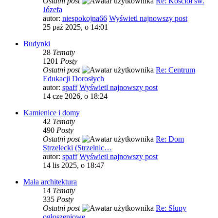
Ostatni post
Re: Kościół św.
Józefa
autor:
niespokojna66
Wyświetl najnowszy post
25 paź 2025, o 14:01
Budynki
28
Tematy
1201
Posty
Ostatni post
Re: Centrum
Edukacji Dorosłych
autor:
spaff
Wyświetl najnowszy post
14 cze 2026, o 18:24
Kamienice i domy
42
Tematy
490
Posty
Ostatni post
Re: Dom
Strzelecki (Strzelnic…
autor:
spaff
Wyświetl najnowszy post
14 lis 2025, o 18:47
Mała architektura
14
Tematy
335
Posty
Ostatni post
Re: Słupy
ogłoszeniowe