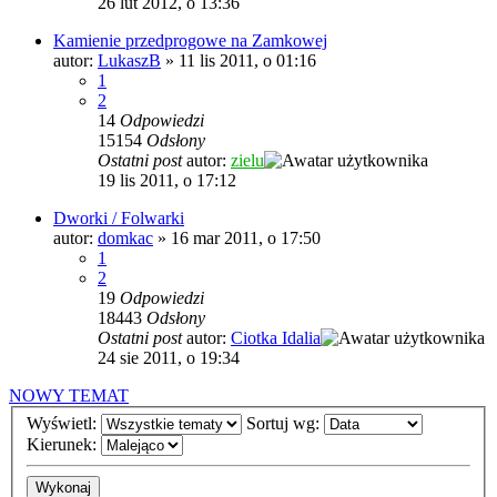
26 lut 2012, o 13:36
Kamienie przedprogowe na Zamkowej
autor:
LukaszB
»
11 lis 2011, o 01:16
1
2
14
Odpowiedzi
15154
Odsłony
Ostatni post
autor:
zielu
19 lis 2011, o 17:12
Dworki / Folwarki
autor:
domkac
»
16 mar 2011, o 17:50
1
2
19
Odpowiedzi
18443
Odsłony
Ostatni post
autor:
Ciotka Idalia
24 sie 2011, o 19:34
NOWY TEMAT
Wyświetl:
Sortuj wg:
Kierunek: