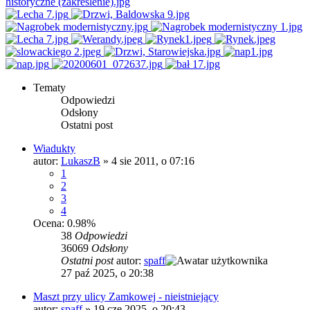
Tematy
Odpowiedzi
Odsłony
Ostatni post
Wiadukty
autor:
LukaszB
»
4 sie 2011, o 07:16
1
2
3
4
Ocena: 0.98%
38
Odpowiedzi
36069
Odsłony
Ostatni post
autor:
spaff
27 paź 2025, o 20:38
Maszt przy ulicy Zamkowej - nieistniejący
autor:
spaff
»
19 cze 2025, o 20:43