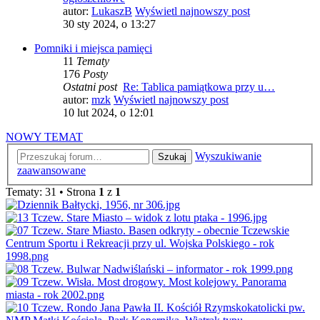
autor:
LukaszB
Wyświetl najnowszy post
30 sty 2024, o 13:27
Pomniki i miejsca pamięci
11
Tematy
176
Posty
Ostatni post
Re: Tablica pamiątkowa przy u…
autor:
mzk
Wyświetl najnowszy post
10 lut 2024, o 12:01
NOWY TEMAT
Wyszukiwanie
Szukaj
zaawansowane
Tematy: 31 • Strona
1
z
1