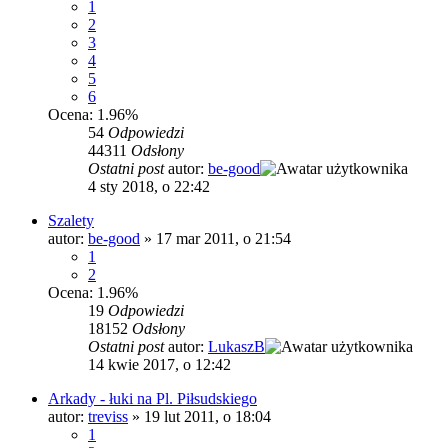
1
2
3
4
5
6
Ocena: 1.96%
54
Odpowiedzi
44311
Odsłony
Ostatni post
autor:
be-good
4 sty 2018, o 22:42
Szalety
autor:
be-good
»
17 mar 2011, o 21:54
1
2
Ocena: 1.96%
19
Odpowiedzi
18152
Odsłony
Ostatni post
autor:
LukaszB
14 kwie 2017, o 12:42
Arkady - łuki na Pl. Piłsudskiego
autor:
treviss
»
19 lut 2011, o 18:04
1