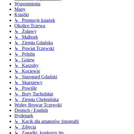
Wspomnienia
Mapy
Książki
↳ Promocje książek
Okolice Tczewa
↳ Żuławy
↳ Malbork
↳ Ziemia Gdańska
↳ Powiat Tczewski
↳ Pelplin
↳ Gniew
↳ Kaszuby
↳ Kociewie
↳ Starogard Gdański
↳ Skarszewy
↳ Powiśle
↳ Bory Tucholskie
↳ Ziemia Chełmińska
Wolny Browar Tczewski
Deutsch / English
Hydepark
↳ Kącik dla amatorów fotografii
↳ Zdjęcia
↳ Zagadki, konkursy itp.