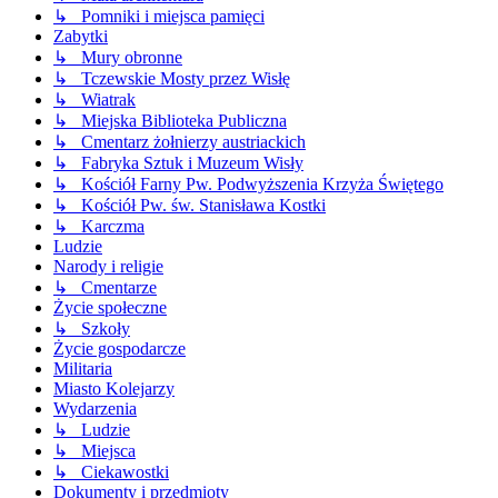
↳ Pomniki i miejsca pamięci
Zabytki
↳ Mury obronne
↳ Tczewskie Mosty przez Wisłę
↳ Wiatrak
↳ Miejska Biblioteka Publiczna
↳ Cmentarz żołnierzy austriackich
↳ Fabryka Sztuk i Muzeum Wisły
↳ Kościół Farny Pw. Podwyższenia Krzyża Świętego
↳ Kościół Pw. św. Stanisława Kostki
↳ Karczma
Ludzie
Narody i religie
↳ Cmentarze
Życie społeczne
↳ Szkoły
Życie gospodarcze
Militaria
Miasto Kolejarzy
Wydarzenia
↳ Ludzie
↳ Miejsca
↳ Ciekawostki
Dokumenty i przedmioty