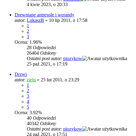
4 kwie 2023, o 20:33
Drewniane antresole i werandy
autor:
LukaszB
»
10 lip 2011, o 17:58
1
2
3
Ocena: 1.96%
28
Odpowiedzi
26404
Odsłony
Ostatni post
autor:
piozykow
25 paź 2021, o 17:19
Drzwi
autor:
zielu
»
25 lut 2011, o 23:29
1
2
3
4
5
Ocena: 3.92%
40
Odpowiedzi
40342
Odsłony
Ostatni post
autor:
piozykow
24 paź 2021, o 17:51