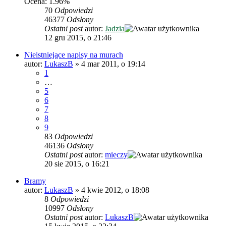
Ocena: 1.96%
70
Odpowiedzi
46377
Odsłony
Ostatni post
autor:
Jadzia
12 gru 2015, o 21:46
Nieistniejące napisy na murach
autor:
LukaszB
»
4 mar 2011, o 19:14
1
…
5
6
7
8
9
83
Odpowiedzi
46136
Odsłony
Ostatni post
autor:
mieczy
20 sie 2015, o 16:21
Bramy
autor:
LukaszB
»
4 kwie 2012, o 18:08
8
Odpowiedzi
10997
Odsłony
Ostatni post
autor:
LukaszB