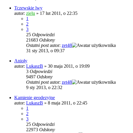
Tczewskie lwy
autor:
zielu
»
17 lut 2011, o 22:35
1
2
3
25
Odpowiedzi
21683
Odsłony
Ostatni post
autor:
zet48
31 sty 2013, o 09:37
Anioły
autor:
LukaszB
»
30 maja 2011, o 19:09
3
Odpowiedzi
9497
Odsłony
Ostatni post
autor:
zet48
9 sty 2013, o 22:32
Kamienie geodezyjne
autor:
LukaszB
»
8 maja 2011, o 22:45
1
2
3
25
Odpowiedzi
22973
Odsłony