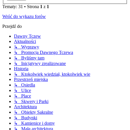
Tematy: 31 • Strona
1
z
1
Wróć do wykazu forów
Przejdź do
Dawny Tczew
Aktualności
↳ Wyprawy
↳ Promocja Dawnego Tczewa
↳ Byliśmy tam
↳ Inicjatywy zrealizowane
Historia
↳ Ktokolwiek wiedział, ktokolwiek wie
Przestrzeń miejska
↳ Osiedla
↳ Ulice
↳ Place
↳ Skwery i Parki
Architektura
↳ Obiekty Sakralne
↳ Budynki
↳ Kamienice i domy
↳ Mała architektura