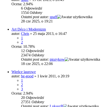
Ocena: 2.94%
6
Odpowiedzi
1554
Odsłony
Ostatni post
autor:
spaff
28 cze 2025, o 19:21
Art Déco i Modernizm
autor:
Chris
»
25 maja 2013, o 16:47
1
2
Ocena: 10.78%
12
Odpowiedzi
23474
Odsłony
Ostatni post
autor:
piozykow
18 cze 2025, o 22:06
Wieńce laurowe
autor:
be-good
»
1 kwie 2011, o 20:19
1
2
3
Ocena: 2.94%
20
Odpowiedzi
27351
Odsłony
Ostatni post
autor:
LukaszB