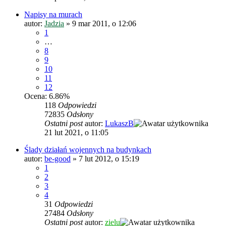
Napisy na murach
autor:
Jadzia
»
9 mar 2011, o 12:06
1
…
8
9
10
11
12
Ocena: 6.86%
118
Odpowiedzi
72835
Odsłony
Ostatni post
autor:
LukaszB
21 lut 2021, o 11:05
Ślady działań wojennych na budynkach
autor:
be-good
»
7 lut 2012, o 15:19
1
2
3
4
31
Odpowiedzi
27484
Odsłony
Ostatni post
autor:
zielu