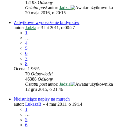
12193
Odsłony
Ostatni post
autor:
Jadzia
20 maja 2016, o 20:15
Zabytkowe wyposażenie budynków
autor:
Jadzia
»
3 lut 2011, o 00:27
1
…
4
5
6
7
8
Ocena: 1.96%
70
Odpowiedzi
46388
Odsłony
Ostatni post
autor:
Jadzia
12 gru 2015, o 21:46
Nieistniejące napisy na murach
autor:
LukaszB
»
4 mar 2011, o 19:14
1
…
5
6