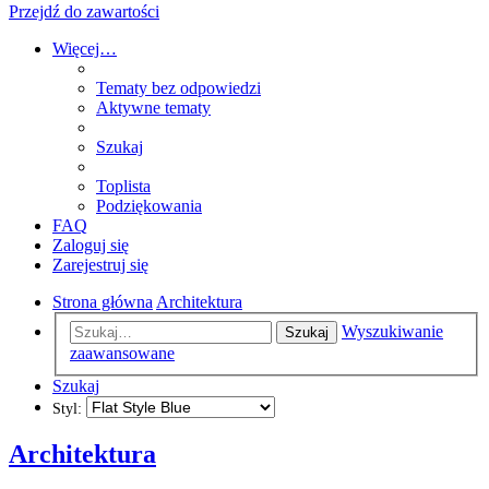
Przejdź do zawartości
Więcej…
Tematy bez odpowiedzi
Aktywne tematy
Szukaj
Toplista
Podziękowania
FAQ
Zaloguj się
Zarejestruj się
Strona główna
Architektura
Wyszukiwanie
Szukaj
zaawansowane
Szukaj
Styl:
Architektura