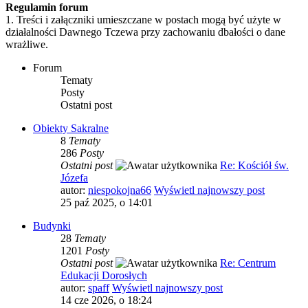
Regulamin forum
1. Treści i załączniki umieszczane w postach mogą być użyte w
działalności Dawnego Tczewa przy zachowaniu dbałości o dane
wrażliwe.
Forum
Tematy
Posty
Ostatni post
Obiekty Sakralne
8
Tematy
286
Posty
Ostatni post
Re: Kościół św.
Józefa
autor:
niespokojna66
Wyświetl najnowszy post
25 paź 2025, o 14:01
Budynki
28
Tematy
1201
Posty
Ostatni post
Re: Centrum
Edukacji Dorosłych
autor:
spaff
Wyświetl najnowszy post
14 cze 2026, o 18:24