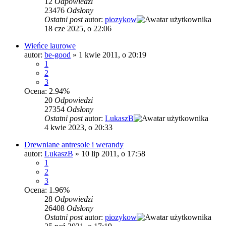
12
Odpowiedzi
23476
Odsłony
Ostatni post
autor:
piozykow
18 cze 2025, o 22:06
Wieńce laurowe
autor:
be-good
»
1 kwie 2011, o 20:19
1
2
3
Ocena: 2.94%
20
Odpowiedzi
27354
Odsłony
Ostatni post
autor:
LukaszB
4 kwie 2023, o 20:33
Drewniane antresole i werandy
autor:
LukaszB
»
10 lip 2011, o 17:58
1
2
3
Ocena: 1.96%
28
Odpowiedzi
26408
Odsłony
Ostatni post
autor:
piozykow