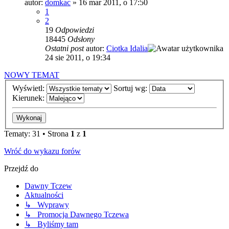
autor:
domkac
»
16 mar 2011, o 17:50
1
2
19
Odpowiedzi
18445
Odsłony
Ostatni post
autor:
Ciotka Idalia
24 sie 2011, o 19:34
NOWY TEMAT
Wyświetl:
Sortuj wg:
Kierunek:
Tematy: 31 • Strona
1
z
1
Wróć do wykazu forów
Przejdź do
Dawny Tczew
Aktualności
↳ Wyprawy
↳ Promocja Dawnego Tczewa
↳ Byliśmy tam