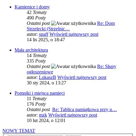
Kamienice i domy
42
Tematy
490
Posty
Ostatni post
Re: Dom
Strzelecki (Strzelnic…
autor:
spaff
Wyświetl najnowszy post
14 lis 2025, o 18:47
Mała architektura
14
Tematy
335
Posty
Ostatni post
Re: Słupy
ogłoszeniowe
autor:
LukaszB
Wyświetl najnowszy post
30 sty 2024, o 13:27
Pomniki i miejsca pamięci
11
Tematy
176
Posty
Ostatni post
Re: Tablica pamiątkowa przy u…
autor:
mzk
Wyświetl najnowszy post
10 lut 2024, o 12:01
NOWY TEMAT