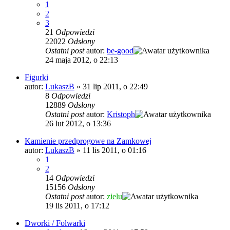
1
2
3
21
Odpowiedzi
22022
Odsłony
Ostatni post
autor:
be-good
24 maja 2012, o 22:13
Figurki
autor:
LukaszB
»
31 lip 2011, o 22:49
8
Odpowiedzi
12889
Odsłony
Ostatni post
autor:
Kristoph
26 lut 2012, o 13:36
Kamienie przedprogowe na Zamkowej
autor:
LukaszB
»
11 lis 2011, o 01:16
1
2
14
Odpowiedzi
15156
Odsłony
Ostatni post
autor:
zielu
19 lis 2011, o 17:12
Dworki / Folwarki