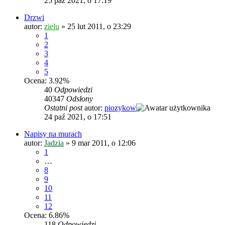
25 paź 2021, o 17:19
Drzwi
autor:
zielu
»
25 lut 2011, o 23:29
1
2
3
4
5
Ocena: 3.92%
40
Odpowiedzi
40347
Odsłony
Ostatni post
autor:
piozykow
24 paź 2021, o 17:51
Napisy na murach
autor:
Jadzia
»
9 mar 2011, o 12:06
1
…
8
9
10
11
12
Ocena: 6.86%
118
Odpowiedzi