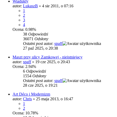
Wiadukty
autor:
LukaszB
»
4 sie 2011, o 07:16
1
2
3
4
Ocena: 0.98%
38
Odpowiedzi
36071
Odsłony
Ostatni post
autor:
spaff
27 paź 2025, o 20:38
Maszt przy ulicy Zamkowej - nieistniejący
autor:
spaff
»
19 cze 2025, o 20:43
Ocena: 2.94%
6
Odpowiedzi
1554
Odsłony
Ostatni post
autor:
spaff
28 cze 2025, o 19:21
Art Déco i Modernizm
autor:
Chris
»
25 maja 2013, o 16:47
1
2
Ocena: 10.78%