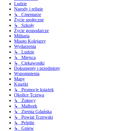
Ludzie
Narody i religie
↳ Cmentarze
Życie społeczne
↳ Szkoły
Życie gospodarcze
Militaria
Miasto Kolejarzy
Wydarzenia
↳ Ludzie
↳ Miejsca
↳ Ciekawostki
Dokumenty i przedmioty
Wspomnienia
Mapy
Książki
↳ Promocje książek
Okolice Tczewa
↳ Żuławy
↳ Malbork
↳ Ziemia Gdańska
↳ Powiat Tczewski
↳ Pelplin
↳ Gniew