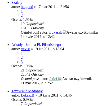
Szalety
autor:
be-good
»
17 mar 2011, o 21:54
1
2
Ocena: 1.96%
19
Odpowiedzi
18155
Odsłony
Ostatni post
autor:
LukaszB
14 kwie 2017, o 12:42
Arkady - łuki na Pl. Piłsudskiego
autor:
treviss
»
19 lut 2011, o 18:04
1
2
3
Ocena: 1.96%
21
Odpowiedzi
22042
Odsłony
Ostatni post
autor:
Jadzia
11 mar 2017, o 21:52
Tczewskie Madonny
autor:
LukaszB
»
10 kwie 2011, o 14:46
Ocena: 0.98%
7
Odpowiedzi