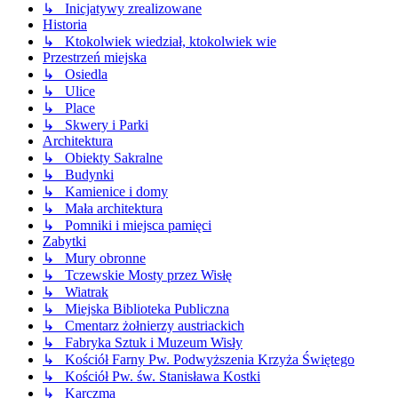
↳ Inicjatywy zrealizowane
Historia
↳ Ktokolwiek wiedział, ktokolwiek wie
Przestrzeń miejska
↳ Osiedla
↳ Ulice
↳ Place
↳ Skwery i Parki
Architektura
↳ Obiekty Sakralne
↳ Budynki
↳ Kamienice i domy
↳ Mała architektura
↳ Pomniki i miejsca pamięci
Zabytki
↳ Mury obronne
↳ Tczewskie Mosty przez Wisłę
↳ Wiatrak
↳ Miejska Biblioteka Publiczna
↳ Cmentarz żołnierzy austriackich
↳ Fabryka Sztuk i Muzeum Wisły
↳ Kościół Farny Pw. Podwyższenia Krzyża Świętego
↳ Kościół Pw. św. Stanisława Kostki
↳ Karczma