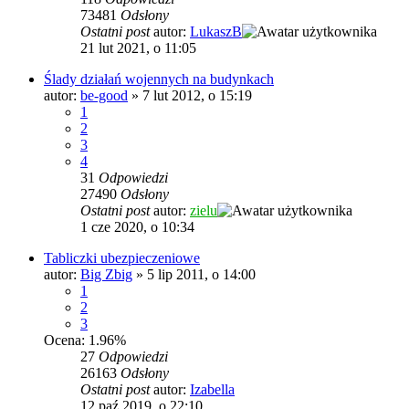
73481
Odsłony
Ostatni post
autor:
LukaszB
21 lut 2021, o 11:05
Ślady działań wojennych na budynkach
autor:
be-good
»
7 lut 2012, o 15:19
1
2
3
4
31
Odpowiedzi
27490
Odsłony
Ostatni post
autor:
zielu
1 cze 2020, o 10:34
Tabliczki ubezpieczeniowe
autor:
Big Zbig
»
5 lip 2011, o 14:00
1
2
3
Ocena: 1.96%
27
Odpowiedzi
26163
Odsłony
Ostatni post
autor:
Izabella
12 paź 2019, o 22:10