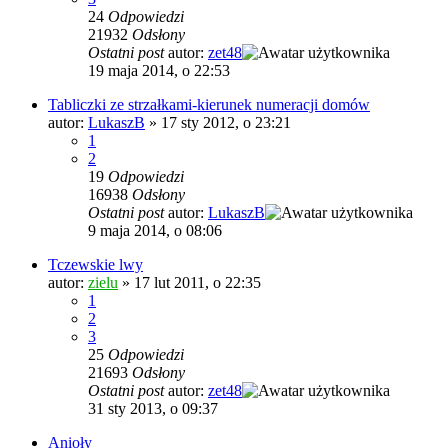
24
Odpowiedzi
21932
Odsłony
Ostatni post
autor:
zet48
19 maja 2014, o 22:53
Tabliczki ze strzałkami-kierunek numeracji domów
autor:
LukaszB
»
17 sty 2012, o 23:21
1
2
19
Odpowiedzi
16938
Odsłony
Ostatni post
autor:
LukaszB
9 maja 2014, o 08:06
Tczewskie lwy
autor:
zielu
»
17 lut 2011, o 22:35
1
2
3
25
Odpowiedzi
21693
Odsłony
Ostatni post
autor:
zet48
31 sty 2013, o 09:37
Anioły