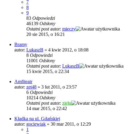
7
8
9
83
Odpowiedzi
46139
Odsłony
Ostatni post
autor:
mieczy
20 sie 2015, o 16:21
Bramy
autor:
LukaszB
»
4 kwie 2012, o 18:08
8
Odpowiedzi
11001
Odsłony
Ostatni post
autor:
LukaszB
15 kwie 2015, o 22:34
Amfiteatr
autor:
zet48
»
3 lut 2011, o 23:57
6
Odpowiedzi
10214
Odsłony
Ostatni post
autor:
zielu
14 mar 2015, o 22:42
Kładka na ul. Gdańskiej
autor:
gociewiak
»
30 mar 2011, o 12:29
1