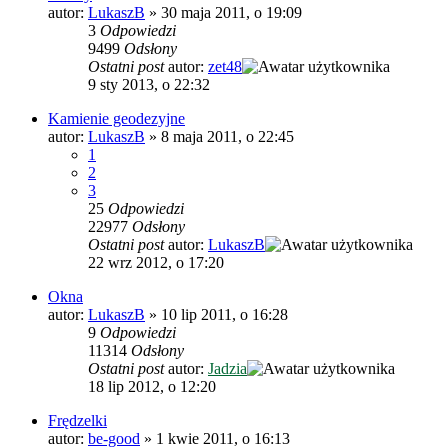
autor:
LukaszB
»
30 maja 2011, o 19:09
3
Odpowiedzi
9499
Odsłony
Ostatni post
autor:
zet48
9 sty 2013, o 22:32
Kamienie geodezyjne
autor:
LukaszB
»
8 maja 2011, o 22:45
1
2
3
25
Odpowiedzi
22977
Odsłony
Ostatni post
autor:
LukaszB
22 wrz 2012, o 17:20
Okna
autor:
LukaszB
»
10 lip 2011, o 16:28
9
Odpowiedzi
11314
Odsłony
Ostatni post
autor:
Jadzia
18 lip 2012, o 12:20
Frędzelki
autor:
be-good
»
1 kwie 2011, o 16:13