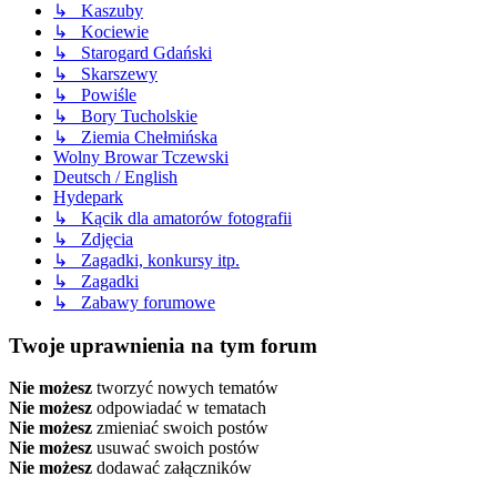
↳ Kaszuby
↳ Kociewie
↳ Starogard Gdański
↳ Skarszewy
↳ Powiśle
↳ Bory Tucholskie
↳ Ziemia Chełmińska
Wolny Browar Tczewski
Deutsch / English
Hydepark
↳ Kącik dla amatorów fotografii
↳ Zdjęcia
↳ Zagadki, konkursy itp.
↳ Zagadki
↳ Zabawy forumowe
Twoje uprawnienia na tym forum
Nie możesz
tworzyć nowych tematów
Nie możesz
odpowiadać w tematach
Nie możesz
zmieniać swoich postów
Nie możesz
usuwać swoich postów
Nie możesz
dodawać załączników