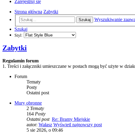
Zarejestruj się
Strona główna
Zabytki
Wyszukiwanie zaaw
Szukaj
Szukaj
Styl:
Zabytki
Regulamin forum
1. Treści i załączniki umieszczane w postach mogą być użyte w dzi
Forum
Tematy
Posty
Ostatni post
Mury obronne
2
Tematy
164
Posty
Ostatni post
Re: Bramy Miejskie
autor:
Wałasz
Wyświetl najnowszy post
5 sie 2026, o 09:46