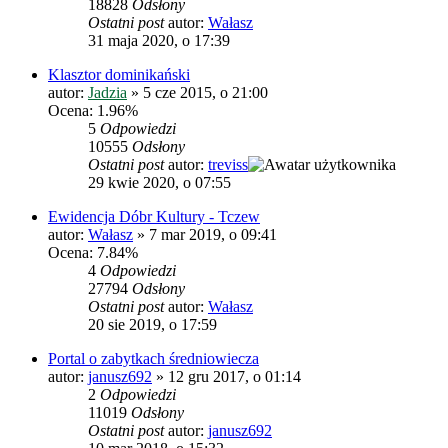
18828
Odsłony
Ostatni post
autor:
Wałasz
31 maja 2020, o 17:39
Klasztor dominikański
autor:
Jadzia
»
5 cze 2015, o 21:00
Ocena: 1.96%
5
Odpowiedzi
10555
Odsłony
Ostatni post
autor:
treviss
29 kwie 2020, o 07:55
Ewidencja Dóbr Kultury - Tczew
autor:
Wałasz
»
7 mar 2019, o 09:41
Ocena: 7.84%
4
Odpowiedzi
27794
Odsłony
Ostatni post
autor:
Wałasz
20 sie 2019, o 17:59
Portal o zabytkach średniowiecza
autor:
janusz692
»
12 gru 2017, o 01:14
2
Odpowiedzi
11019
Odsłony
Ostatni post
autor:
janusz692