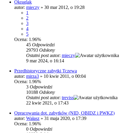
Okrąglak
autor:
mieczy
»
30 mar 2012, o 19:28
1
2
3
4
5
Ocena: 1.96%
45
Odpowiedzi
29793
Odsłony
Ostatni post
autor:
mieczy
9 mar 2024, o 16:14
Przedhistoryczne zabytki Tczewa
autor:
mirza3
»
10 kwie 2011, o 00:04
Ocena: 1.96%
3
Odpowiedzi
10188
Odsłony
Ostatni post
autor:
treviss
22 kwie 2021, o 17:43
Opracowania dot. zabytków (NID, OBIDZ i PWKZ)
autor:
Wałasz
»
31 maja 2020, o 17:39
Ocena: 1.96%
0
Odpowiedzi