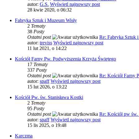
autor:
G.S.
Wyświetl najnowszy post
28 kwie 2020, o 06:32
Fabryka Sztuk i Muzeum Wisły
2
Tematy
38
Posty
Ostatni post
Re: Fabryka Sztuk
autor:
treviss
Wyświetl najnowszy post
11 lut 2021, o 14:22
Kościół Farny Pw. Podwyższenia Krzyża Świętego
17
Tematy
337
Posty
Ostatni post
Re: Kościół Farny
autor:
spaff
Wyświetl najnowszy post
15 lut 2026, o 13:22
Kościół Pw. św. Stanisława Kostki
2
Tematy
95
Posty
Ostatni post
Re: Kościół pw św.
autor:
spaff
Wyświetl najnowszy post
15 lis 2025, o 19:48
Karczma