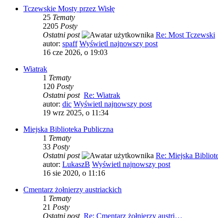
Tczewskie Mosty przez Wisłę
25
Tematy
2205
Posty
Ostatni post
Re: Most Tczewski
autor:
spaff
Wyświetl najnowszy post
16 cze 2026, o 19:03
Wiatrak
1
Tematy
120
Posty
Ostatni post
Re: Wiatrak
autor:
dic
Wyświetl najnowszy post
19 wrz 2025, o 11:34
Miejska Biblioteka Publiczna
1
Tematy
33
Posty
Ostatni post
Re: Miejska Biblio
autor:
LukaszB
Wyświetl najnowszy post
16 sie 2020, o 11:16
Cmentarz żołnierzy austriackich
1
Tematy
21
Posty
Ostatni post
Re: Cmentarz żołnierzy austri…