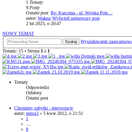
1
Tematy
9
Posty
Ostatni post
Re: Karczma - ul. Wojska Pols…
autor:
Wałasz
Wyświetl najnowszy post
2 lut 2025, o 20:47
NOWY TEMAT
Wyszukiwanie zaawansow
Szukaj
Tematy: 15 • Strona
1
z
1
Tematy
Odpowiedzi
Odsłony
Ostatni post
Chronimy zabytki - interwencje
autor:
mirza3
»
5 kwie 2012, o 21:51
1
…
8