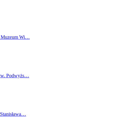
 i Muzeum Wi…
 Pw. Podwyżs…
 Stanisława…