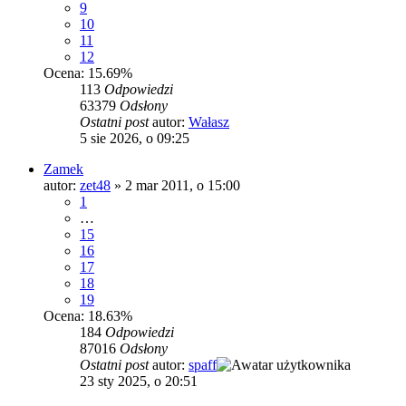
9
10
11
12
Ocena: 15.69%
113
Odpowiedzi
63379
Odsłony
Ostatni post
autor:
Wałasz
5 sie 2026, o 09:25
Zamek
autor:
zet48
»
2 mar 2011, o 15:00
1
…
15
16
17
18
19
Ocena: 18.63%
184
Odpowiedzi
87016
Odsłony
Ostatni post
autor:
spaff
23 sty 2025, o 20:51