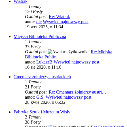
Wiatrak
1
Tematy
120
Posty
Ostatni post
Re: Wiatrak
autor:
dic
Wyświetl najnowszy post
19 wrz 2025, o 11:34
Miejska Biblioteka Publiczna
1
Tematy
33
Posty
Ostatni post
Re: Miejska
Biblioteka Public…
autor:
LukaszB
Wyświetl najnowszy post
16 sie 2020, o 11:16
Cmentarz żołnierzy austriackich
1
Tematy
21
Posty
Ostatni post
Re: Cmentarz żołnierzy austri…
autor:
G.S.
Wyświetl najnowszy post
28 kwie 2020, o 06:32
Fabryka Sztuk i Muzeum Wisły
2
Tematy
38
Posty