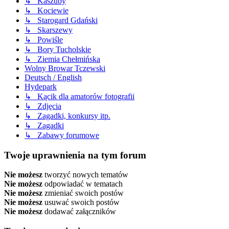
↳ Kaszuby
↳ Kociewie
↳ Starogard Gdański
↳ Skarszewy
↳ Powiśle
↳ Bory Tucholskie
↳ Ziemia Chełmińska
Wolny Browar Tczewski
Deutsch / English
Hydepark
↳ Kącik dla amatorów fotografii
↳ Zdjęcia
↳ Zagadki, konkursy itp.
↳ Zagadki
↳ Zabawy forumowe
Twoje uprawnienia na tym forum
Nie możesz
tworzyć nowych tematów
Nie możesz
odpowiadać w tematach
Nie możesz
zmieniać swoich postów
Nie możesz
usuwać swoich postów
Nie możesz
dodawać załączników