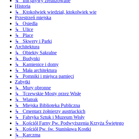
↳ Inicjatywy zrealizowane
Historia
↳ Ktokolwiek wiedział, ktokolwiek wie
Przestrzeń miejska
↳ Osiedla
↳ Ulice
↳ Place
↳ Skwery i Parki
Architektura
↳ Obiekty Sakralne
↳ Budynki
↳ Kamienice i domy
↳ Mała architektura
↳ Pomniki i miejsca pamięci
Zabytki
↳ Mury obronne
↳ Tczewskie Mosty przez Wisłę
↳ Wiatrak
↳ Miejska Biblioteka Publiczna
↳ Cmentarz żołnierzy austriackich
↳ Fabryka Sztuk i Muzeum Wisły
↳ Kościół Farny Pw. Podwyższenia Krzyża Świętego
↳ Kościół Pw. św. Stanisława Kostki
↳ Karczma