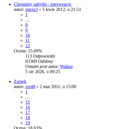
Chronimy zabytki - interwencje
autor:
mirza3
»
5 kwie 2012, o 21:51
1
…
8
9
10
11
12
Ocena: 15.69%
113
Odpowiedzi
63369
Odsłony
Ostatni post
autor:
Wałasz
5 sie 2026, o 09:25
Zamek
autor:
zet48
»
2 mar 2011, o 15:00
1
…
15
16
17
18
19
Ocena: 18.63%