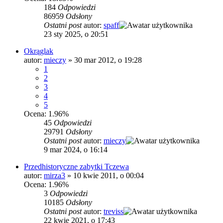
184
Odpowiedzi
86959
Odsłony
Ostatni post
autor:
spaff
23 sty 2025, o 20:51
Okrąglak
autor:
mieczy
»
30 mar 2012, o 19:28
1
2
3
4
5
Ocena: 1.96%
45
Odpowiedzi
29791
Odsłony
Ostatni post
autor:
mieczy
9 mar 2024, o 16:14
Przedhistoryczne zabytki Tczewa
autor:
mirza3
»
10 kwie 2011, o 00:04
Ocena: 1.96%
3
Odpowiedzi
10185
Odsłony
Ostatni post
autor:
treviss
22 kwie 2021, o 17:43