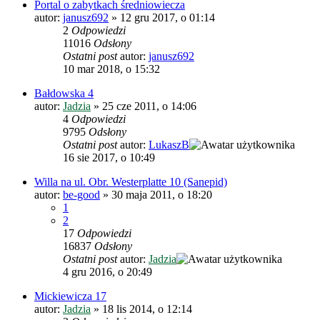
Portal o zabytkach średniowiecza
autor:
janusz692
»
12 gru 2017, o 01:14
2
Odpowiedzi
11016
Odsłony
Ostatni post
autor:
janusz692
10 mar 2018, o 15:32
Bałdowska 4
autor:
Jadzia
»
25 cze 2011, o 14:06
4
Odpowiedzi
9795
Odsłony
Ostatni post
autor:
LukaszB
16 sie 2017, o 10:49
Willa na ul. Obr. Westerplatte 10 (Sanepid)
autor:
be-good
»
30 maja 2011, o 18:20
1
2
17
Odpowiedzi
16837
Odsłony
Ostatni post
autor:
Jadzia
4 gru 2016, o 20:49
Mickiewicza 17
autor:
Jadzia
»
18 lis 2014, o 12:14