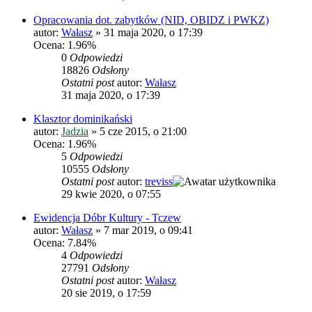
Opracowania dot. zabytków (NID, OBIDZ i PWKZ)
autor:
Wałasz
»
31 maja 2020, o 17:39
Ocena: 1.96%
0
Odpowiedzi
18826
Odsłony
Ostatni post
autor:
Wałasz
31 maja 2020, o 17:39
Klasztor dominikański
autor:
Jadzia
»
5 cze 2015, o 21:00
Ocena: 1.96%
5
Odpowiedzi
10555
Odsłony
Ostatni post
autor:
treviss
29 kwie 2020, o 07:55
Ewidencja Dóbr Kultury - Tczew
autor:
Wałasz
»
7 mar 2019, o 09:41
Ocena: 7.84%
4
Odpowiedzi
27791
Odsłony
Ostatni post
autor:
Wałasz
20 sie 2019, o 17:59