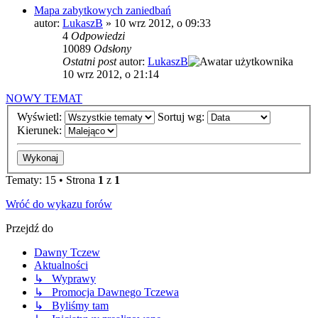
Mapa zabytkowych zaniedbań
autor:
LukaszB
»
10 wrz 2012, o 09:33
4
Odpowiedzi
10089
Odsłony
Ostatni post
autor:
LukaszB
10 wrz 2012, o 21:14
NOWY TEMAT
Wyświetl:
Sortuj wg:
Kierunek:
Tematy: 15 • Strona
1
z
1
Wróć do wykazu forów
Przejdź do
Dawny Tczew
Aktualności
↳ Wyprawy
↳ Promocja Dawnego Tczewa
↳ Byliśmy tam