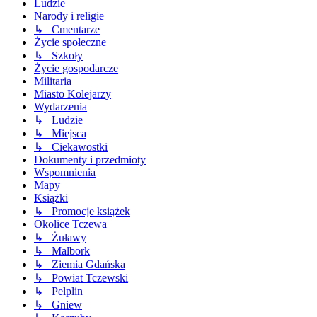
Ludzie
Narody i religie
↳ Cmentarze
Życie społeczne
↳ Szkoły
Życie gospodarcze
Militaria
Miasto Kolejarzy
Wydarzenia
↳ Ludzie
↳ Miejsca
↳ Ciekawostki
Dokumenty i przedmioty
Wspomnienia
Mapy
Książki
↳ Promocje książek
Okolice Tczewa
↳ Żuławy
↳ Malbork
↳ Ziemia Gdańska
↳ Powiat Tczewski
↳ Pelplin
↳ Gniew