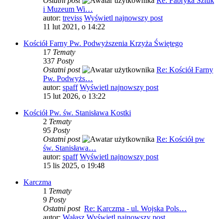
Ostatni post
Re: Fabryka Sztuk
i Muzeum Wi…
autor:
treviss
Wyświetl najnowszy post
11 lut 2021, o 14:22
Kościół Farny Pw. Podwyższenia Krzyża Świętego
17
Tematy
337
Posty
Ostatni post
Re: Kościół Farny
Pw. Podwyżs…
autor:
spaff
Wyświetl najnowszy post
15 lut 2026, o 13:22
Kościół Pw. św. Stanisława Kostki
2
Tematy
95
Posty
Ostatni post
Re: Kościół pw
św. Stanisława…
autor:
spaff
Wyświetl najnowszy post
15 lis 2025, o 19:48
Karczma
1
Tematy
9
Posty
Ostatni post
Re: Karczma - ul. Wojska Pols…
autor:
Wałasz
Wyświetl najnowszy post