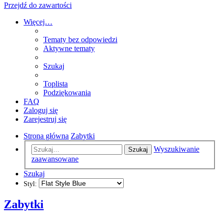
Przejdź do zawartości
Więcej…
Tematy bez odpowiedzi
Aktywne tematy
Szukaj
Toplista
Podziękowania
FAQ
Zaloguj się
Zarejestruj się
Strona główna
Zabytki
Wyszukiwanie
Szukaj
zaawansowane
Szukaj
Styl:
Zabytki