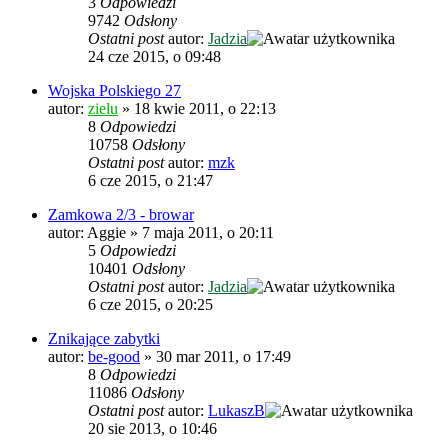
3
Odpowiedzi
9742
Odsłony
Ostatni post
autor:
Jadzia
24 cze 2015, o 09:48
Wojska Polskiego 27
autor:
zielu
»
18 kwie 2011, o 22:13
8
Odpowiedzi
10758
Odsłony
Ostatni post
autor:
mzk
6 cze 2015, o 21:47
Zamkowa 2/3 - browar
autor:
Aggie
»
7 maja 2011, o 20:11
5
Odpowiedzi
10401
Odsłony
Ostatni post
autor:
Jadzia
6 cze 2015, o 20:25
Znikające zabytki
autor:
be-good
»
30 mar 2011, o 17:49
8
Odpowiedzi
11086
Odsłony
Ostatni post
autor:
LukaszB
20 sie 2013, o 10:46