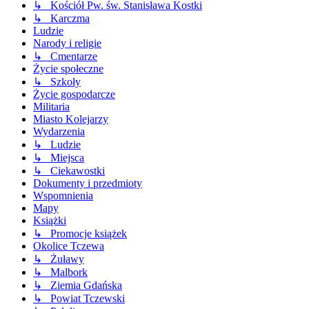
↳ Kościół Pw. św. Stanisława Kostki
↳ Karczma
Ludzie
Narody i religie
↳ Cmentarze
Życie społeczne
↳ Szkoły
Życie gospodarcze
Militaria
Miasto Kolejarzy
Wydarzenia
↳ Ludzie
↳ Miejsca
↳ Ciekawostki
Dokumenty i przedmioty
Wspomnienia
Mapy
Książki
↳ Promocje książek
Okolice Tczewa
↳ Żuławy
↳ Malbork
↳ Ziemia Gdańska
↳ Powiat Tczewski