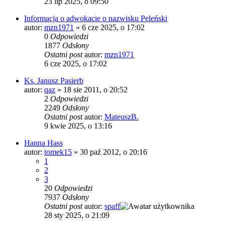
23 lip 2025, o 09:50
Informacja o adwokacie o nazwisku Peleński
autor:
mzn1971
»
6 cze 2025, o 17:02
0
Odpowiedzi
1877
Odsłony
Ostatni post
autor:
mzn1971
6 cze 2025, o 17:02
Ks. Janusz Pasierb
autor:
qaz
»
18 sie 2011, o 20:52
2
Odpowiedzi
2249
Odsłony
Ostatni post
autor:
MateuszB.
9 kwie 2025, o 13:16
Hanna Hass
autor:
tomek15
»
30 paź 2012, o 20:16
1
2
3
20
Odpowiedzi
7937
Odsłony
Ostatni post
autor:
spaff
28 sty 2025, o 21:09