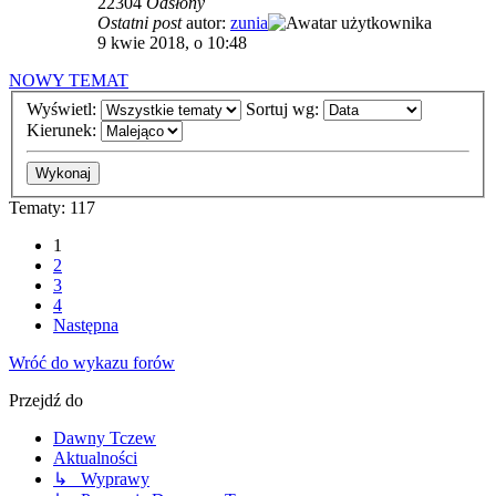
22304
Odsłony
Ostatni post
autor:
zunia
9 kwie 2018, o 10:48
NOWY TEMAT
Wyświetl:
Sortuj wg:
Kierunek:
Tematy: 117
1
2
3
4
Następna
Wróć do wykazu forów
Przejdź do
Dawny Tczew
Aktualności
↳ Wyprawy