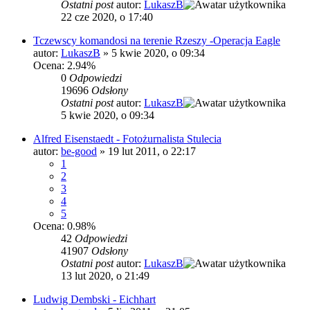
Ostatni post
autor:
LukaszB
22 cze 2020, o 17:40
Tczewscy komandosi na terenie Rzeszy -Operacja Eagle
autor:
LukaszB
»
5 kwie 2020, o 09:34
Ocena: 2.94%
0
Odpowiedzi
19696
Odsłony
Ostatni post
autor:
LukaszB
5 kwie 2020, o 09:34
Alfred Eisenstaedt - Fotożurnalista Stulecia
autor:
be-good
»
19 lut 2011, o 22:17
1
2
3
4
5
Ocena: 0.98%
42
Odpowiedzi
41907
Odsłony
Ostatni post
autor:
LukaszB
13 lut 2020, o 21:49
Ludwig Dembski - Eichhart