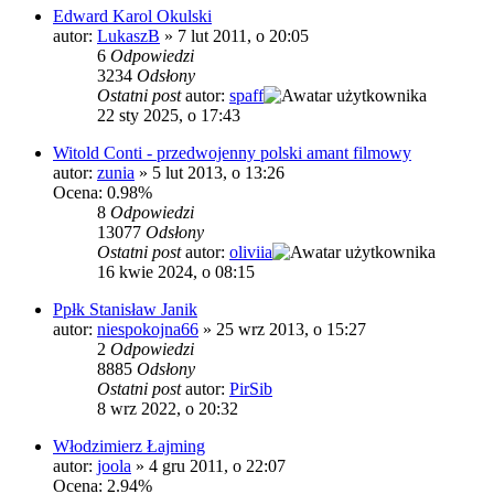
Edward Karol Okulski
autor:
LukaszB
»
7 lut 2011, o 20:05
6
Odpowiedzi
3234
Odsłony
Ostatni post
autor:
spaff
22 sty 2025, o 17:43
Witold Conti - przedwojenny polski amant filmowy
autor:
zunia
»
5 lut 2013, o 13:26
Ocena: 0.98%
8
Odpowiedzi
13077
Odsłony
Ostatni post
autor:
oliviia
16 kwie 2024, o 08:15
Ppłk Stanisław Janik
autor:
niespokojna66
»
25 wrz 2013, o 15:27
2
Odpowiedzi
8885
Odsłony
Ostatni post
autor:
PirSib
8 wrz 2022, o 20:32
Włodzimierz Łajming
autor:
joola
»
4 gru 2011, o 22:07
Ocena: 2.94%