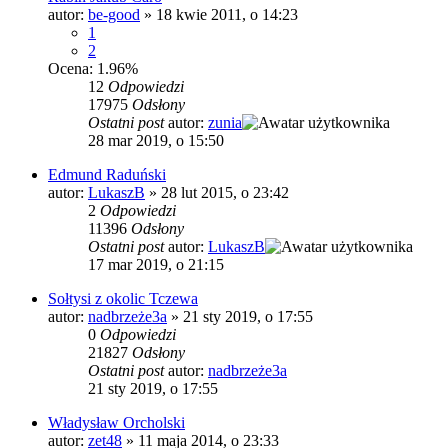
autor:
be-good
»
18 kwie 2011, o 14:23
1
2
Ocena: 1.96%
12
Odpowiedzi
17975
Odsłony
Ostatni post
autor:
zunia
28 mar 2019, o 15:50
Edmund Raduński
autor:
LukaszB
»
28 lut 2015, o 23:42
2
Odpowiedzi
11396
Odsłony
Ostatni post
autor:
LukaszB
17 mar 2019, o 21:15
Sołtysi z okolic Tczewa
autor:
nadbrzeże3a
»
21 sty 2019, o 17:55
0
Odpowiedzi
21827
Odsłony
Ostatni post
autor:
nadbrzeże3a
21 sty 2019, o 17:55
Władysław Orcholski
autor:
zet48
»
11 maja 2014, o 23:33