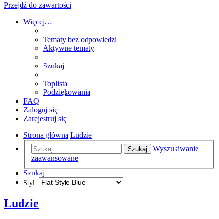
Przejdź do zawartości
Więcej…
Tematy bez odpowiedzi
Aktywne tematy
Szukaj
Toplista
Podziękowania
FAQ
Zaloguj się
Zarejestruj się
Strona główna
Ludzie
Wyszukiwanie
Szukaj
zaawansowane
Szukaj
Styl:
Ludzie