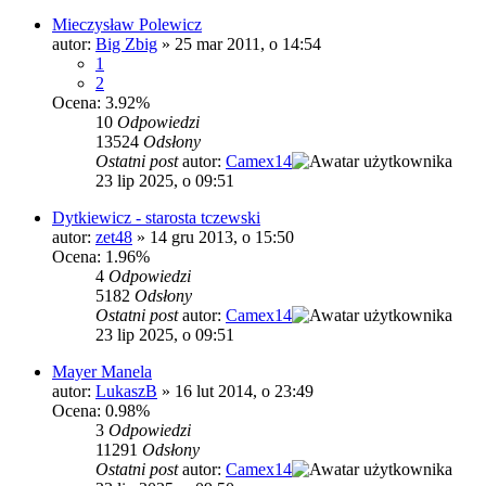
Mieczysław Polewicz
autor:
Big Zbig
»
25 mar 2011, o 14:54
1
2
Ocena: 3.92%
10
Odpowiedzi
13524
Odsłony
Ostatni post
autor:
Camex14
23 lip 2025, o 09:51
Dytkiewicz - starosta tczewski
autor:
zet48
»
14 gru 2013, o 15:50
Ocena: 1.96%
4
Odpowiedzi
5182
Odsłony
Ostatni post
autor:
Camex14
23 lip 2025, o 09:51
Mayer Manela
autor:
LukaszB
»
16 lut 2014, o 23:49
Ocena: 0.98%
3
Odpowiedzi
11291
Odsłony
Ostatni post
autor:
Camex14