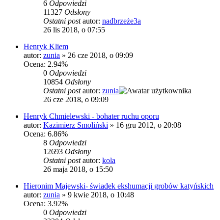
6
Odpowiedzi
11327
Odsłony
Ostatni post
autor:
nadbrzeże3a
26 lis 2018, o 07:55
Henryk Kliem
autor:
zunia
»
26 cze 2018, o 09:09
Ocena: 2.94%
0
Odpowiedzi
10854
Odsłony
Ostatni post
autor:
zunia
26 cze 2018, o 09:09
Henryk Chmielewski - bohater ruchu oporu
autor:
Kazimierz Smoliński
»
16 gru 2012, o 20:08
Ocena: 6.86%
8
Odpowiedzi
12693
Odsłony
Ostatni post
autor:
kola
26 maja 2018, o 15:50
Hieronim Majewski- świadek ekshumacji grobów katyńskich
autor:
zunia
»
9 kwie 2018, o 10:48
Ocena: 3.92%
0
Odpowiedzi