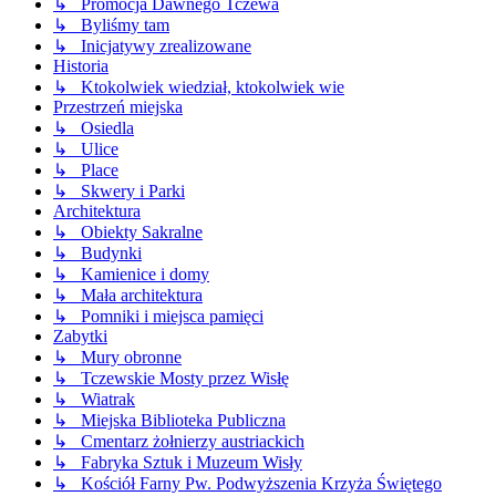
↳ Promocja Dawnego Tczewa
↳ Byliśmy tam
↳ Inicjatywy zrealizowane
Historia
↳ Ktokolwiek wiedział, ktokolwiek wie
Przestrzeń miejska
↳ Osiedla
↳ Ulice
↳ Place
↳ Skwery i Parki
Architektura
↳ Obiekty Sakralne
↳ Budynki
↳ Kamienice i domy
↳ Mała architektura
↳ Pomniki i miejsca pamięci
Zabytki
↳ Mury obronne
↳ Tczewskie Mosty przez Wisłę
↳ Wiatrak
↳ Miejska Biblioteka Publiczna
↳ Cmentarz żołnierzy austriackich
↳ Fabryka Sztuk i Muzeum Wisły
↳ Kościół Farny Pw. Podwyższenia Krzyża Świętego