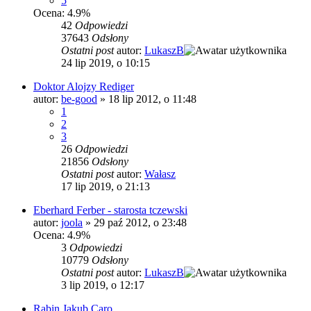
5
Ocena: 4.9%
42
Odpowiedzi
37643
Odsłony
Ostatni post
autor:
LukaszB
24 lip 2019, o 10:15
Doktor Alojzy Rediger
autor:
be-good
»
18 lip 2012, o 11:48
1
2
3
26
Odpowiedzi
21856
Odsłony
Ostatni post
autor:
Wałasz
17 lip 2019, o 21:13
Eberhard Ferber - starosta tczewski
autor:
joola
»
29 paź 2012, o 23:48
Ocena: 4.9%
3
Odpowiedzi
10779
Odsłony
Ostatni post
autor:
LukaszB
3 lip 2019, o 12:17
Rabin Jakub Caro