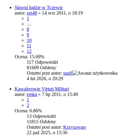
Sławni ludzie w Tczewie
autor:
zet48
»
14 wrz 2011, o 18:19
1
…
8
9
10
11
12
Ocena: 15.69%
117
Odpowiedzi
81609
Odsłony
Ostatni post
autor:
spaff
4 lut 2026, o 20:29
Kawalerowie Virtuti Militari
autor:
emka
»
7 lip 2011, o 15:49
1
2
Ocena: 6.86%
13
Odpowiedzi
11815
Odsłony
Ostatni post
autor:
Krzyszwars
22 paź 2025, o 15:36