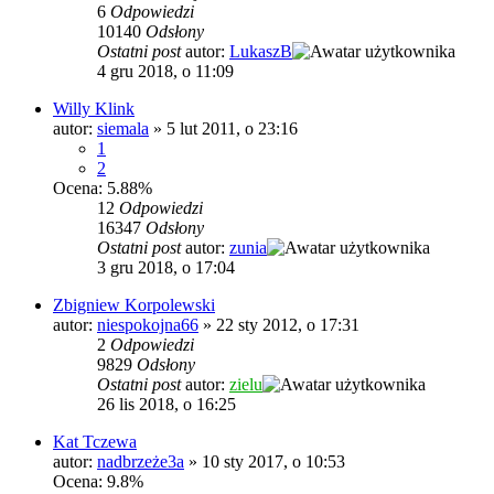
6
Odpowiedzi
10140
Odsłony
Ostatni post
autor:
LukaszB
4 gru 2018, o 11:09
Willy Klink
autor:
siemala
»
5 lut 2011, o 23:16
1
2
Ocena: 5.88%
12
Odpowiedzi
16347
Odsłony
Ostatni post
autor:
zunia
3 gru 2018, o 17:04
Zbigniew Korpolewski
autor:
niespokojna66
»
22 sty 2012, o 17:31
2
Odpowiedzi
9829
Odsłony
Ostatni post
autor:
zielu
26 lis 2018, o 16:25
Kat Tczewa
autor:
nadbrzeże3a
»
10 sty 2017, o 10:53
Ocena: 9.8%