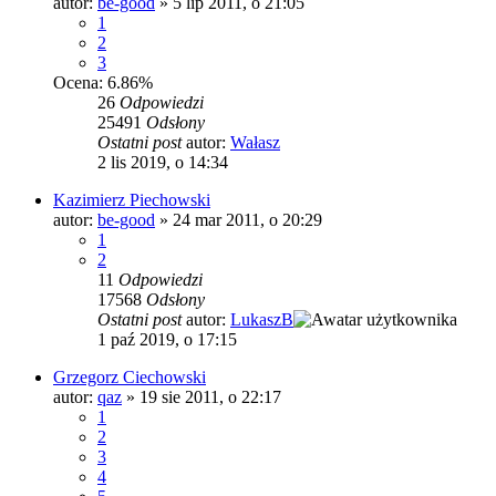
autor:
be-good
»
5 lip 2011, o 21:05
1
2
3
Ocena: 6.86%
26
Odpowiedzi
25491
Odsłony
Ostatni post
autor:
Wałasz
2 lis 2019, o 14:34
Kazimierz Piechowski
autor:
be-good
»
24 mar 2011, o 20:29
1
2
11
Odpowiedzi
17568
Odsłony
Ostatni post
autor:
LukaszB
1 paź 2019, o 17:15
Grzegorz Ciechowski
autor:
qaz
»
19 sie 2011, o 22:17
1
2
3
4