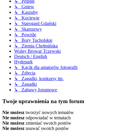
↳ Pelplin
↳ Gniew
↳ Kaszuby
↳ Kociewie
↳ Starogard Gdański
↳ Skarszewy
↳ Powiśle
↳ Bory Tucholskie
↳ Ziemia Chełmińska
Wolny Browar Tczewski
Deutsch / English
Hydepark
↳ Kącik dla amatorów fotografii
↳ Zdjęcia
↳ Zagadki, konkursy itp.
↳ Zagadki
↳ Zabawy forumowe
Twoje uprawnienia na tym forum
Nie możesz
tworzyć nowych tematów
Nie możesz
odpowiadać w tematach
Nie możesz
zmieniać swoich postów
Nie możesz
usuwać swoich postów