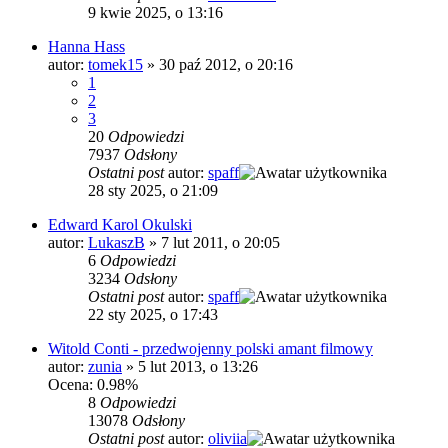
9 kwie 2025, o 13:16
Hanna Hass
autor:
tomek15
»
30 paź 2012, o 20:16
1
2
3
20
Odpowiedzi
7937
Odsłony
Ostatni post
autor:
spaff
28 sty 2025, o 21:09
Edward Karol Okulski
autor:
LukaszB
»
7 lut 2011, o 20:05
6
Odpowiedzi
3234
Odsłony
Ostatni post
autor:
spaff
22 sty 2025, o 17:43
Witold Conti - przedwojenny polski amant filmowy
autor:
zunia
»
5 lut 2013, o 13:26
Ocena: 0.98%
8
Odpowiedzi
13078
Odsłony
Ostatni post
autor:
oliviia