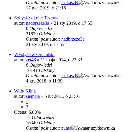
Ostatni post
autor:
LukaszB
17 mar 2019, o 21:15
Sołtysi z okolic Tczewa
autor:
nadbrzeże3a
»
21 sty 2019, o 17:55
0
Odpowiedzi
21829
Odsłony
Ostatni post
autor:
nadbrzeże3a
21 sty 2019, o 17:55
Władysław Orcholski
autor:
zet48
»
11 maja 2014, o 23:33
6
Odpowiedzi
10141
Odsłony
Ostatni post
autor:
LukaszB
4 gru 2018, o 11:09
Willy Klink
autor:
siemala
»
5 lut 2011, o 23:16
1
2
Ocena: 5.88%
12
Odpowiedzi
16349
Odsłony
Ostatni post
autor:
zunia