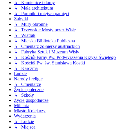
↳ Kamienice i domy
↳ Mała architektura
↳ Pomniki i miejsca pamięci
Zabytki
↳ Mury obronne
↳ Tczewskie Mosty przez Wisłę
↳ Wiatrak
↳ Miejska Biblioteka Publiczna
↳ Cmentarz żołnierzy austriackich
↳ Fabryka Sztuk i Muzeum Wisły
↳ Kościół Farny Pw. Podwyższenia Krzyża Świętego
↳ Kościół Pw. św. Stanisława Kostki
↳ Karczma
Ludzie
Narody i religie
↳ Cmentarze
Życie społeczne
↳ Szkoły
Życie gospodarcze
Militaria
Miasto Kolejarzy
Wydarzenia
↳ Ludzie
↳ Miejsca