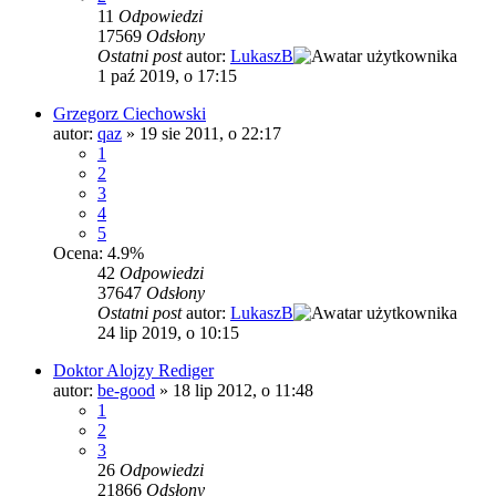
11
Odpowiedzi
17569
Odsłony
Ostatni post
autor:
LukaszB
1 paź 2019, o 17:15
Grzegorz Ciechowski
autor:
qaz
»
19 sie 2011, o 22:17
1
2
3
4
5
Ocena: 4.9%
42
Odpowiedzi
37647
Odsłony
Ostatni post
autor:
LukaszB
24 lip 2019, o 10:15
Doktor Alojzy Rediger
autor:
be-good
»
18 lip 2012, o 11:48
1
2
3
26
Odpowiedzi
21866
Odsłony