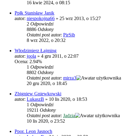
16 kwie 2024, o 08:15
Ppłk Stanisław Janik
autor:
niespokojna66
»
25 wrz 2013, o 15:27
2
Odpowiedzi
8886
Odsłony
Ostatni post
autor:
PirSib
8 wrz 2022, o 20:32
Włodzimierz Łajming
autor:
joola
»
4 gru 2011, o 22:07
Ocena: 2.94%
1
Odpowiedzi
8802
Odsłony
Ostatni post
autor:
mirza3
20 gru 2020, o 18:45
Zbigniew Gniewkowski
autor:
LukaszB
»
10 lis 2020, o 18:53
1
Odpowiedzi
19211
Odsłony
Ostatni post
autor:
Jadzia
10 lis 2020, o 23:52
Ppor. Leon Jasnoch