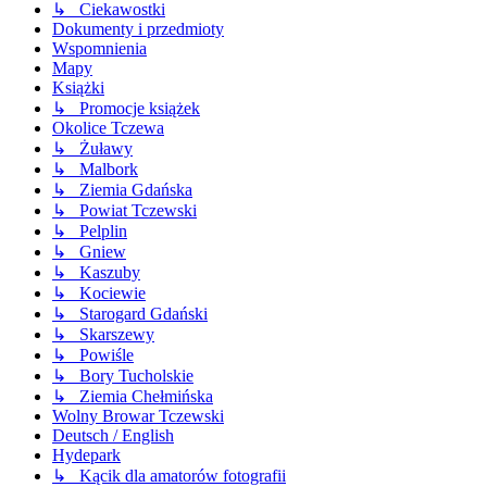
↳ Ciekawostki
Dokumenty i przedmioty
Wspomnienia
Mapy
Książki
↳ Promocje książek
Okolice Tczewa
↳ Żuławy
↳ Malbork
↳ Ziemia Gdańska
↳ Powiat Tczewski
↳ Pelplin
↳ Gniew
↳ Kaszuby
↳ Kociewie
↳ Starogard Gdański
↳ Skarszewy
↳ Powiśle
↳ Bory Tucholskie
↳ Ziemia Chełmińska
Wolny Browar Tczewski
Deutsch / English
Hydepark
↳ Kącik dla amatorów fotografii