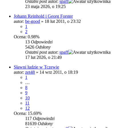
Ostatni post
autor:
spaff
23 maja 2026, o 19:25
Johann Reinhold i Georg Forster
autor:
be-good
»
18 lut 2011, o 23:32
1
2
Ocena: 0.98%
13
Odpowiedzi
5426
Odsłony
Ostatni post
autor:
spaff
17 lut 2026, o 21:49
Sławni ludzie w Tczewie
autor:
zet48
»
14 wrz 2011, o 18:19
1
…
8
9
10
11
12
Ocena: 15.69%
117
Odpowiedzi
81639
Odsłony