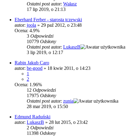
Ostatni post
autor:
Wałasz
17 lip 2019, o 21:13
Eberhard Ferber - starosta tczewski
autor:
joola
»
29 paź 2012, o 23:48
Ocena: 4.9%
3
Odpowiedzi
10779
Odsłony
Ostatni post
autor:
LukaszB
3 lip 2019, o 12:17
Rabin Jakub Caro
autor:
be-good
»
18 kwie 2011, o 14:23
1
2
Ocena: 1.96%
12
Odpowiedzi
17975
Odsłony
Ostatni post
autor:
zunia
28 mar 2019, o 15:50
Edmund Raduński
autor:
LukaszB
»
28 lut 2015, o 23:42
2
Odpowiedzi
11398
Odsłony