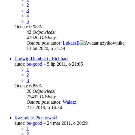
2
3
4
5
Ocena: 0.98%
42
Odpowiedzi
41926
Odsłony
Ostatni post
autor:
LukaszB
13 lut 2020, o 21:49
Ludwig Dembski - Eichhart
autor:
be-good
»
5 lip 2011, o 21:05
1
2
3
Ocena: 6.86%
26
Odpowiedzi
25495
Odsłony
Ostatni post
autor:
Wałasz
2 lis 2019, o 14:34
Kazimierz Piechowski
autor:
be-good
»
24 mar 2011, o 20:29
1
2