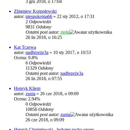
3 gru 2018, o 17:04
Zbigniew Korpolewski
autor:
niespokojna66
»
22 sty 2012, o 17:31
2
Odpowiedzi
9831
Odsłony
Ostatni post
autor:
zielu
26 lis 2018, o 16:25
Kat Tczewa
autor:
nadbrzeże3a
»
10 sty 2017, o 10:53
Ocena: 9.8%
6
Odpowiedzi
11329
Odsłony
Ostatni post
autor:
nadbrzeże3a
26 lis 2018, o 07:55
Henryk Kliem
autor:
zunia
»
26 cze 2018, o 09:09
Ocena: 2.94%
0
Odpowiedzi
10856
Odsłony
Ostatni post
autor:
zunia
26 cze 2018, o 09:09
Henryk Chmielewski - bohater ruchu oporu