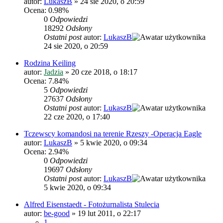
autor:
LukaszB
»
24 sie 2020, o 20:59
Ocena: 0.98%
0
Odpowiedzi
18292
Odsłony
Ostatni post
autor:
LukaszB
24 sie 2020, o 20:59
Rodzina Keiling
autor:
Jadzia
»
20 cze 2018, o 18:17
Ocena: 7.84%
5
Odpowiedzi
27637
Odsłony
Ostatni post
autor:
LukaszB
22 cze 2020, o 17:40
Tczewscy komandosi na terenie Rzeszy -Operacja Eagle
autor:
LukaszB
»
5 kwie 2020, o 09:34
Ocena: 2.94%
0
Odpowiedzi
19697
Odsłony
Ostatni post
autor:
LukaszB
5 kwie 2020, o 09:34
Alfred Eisenstaedt - Fotożurnalista Stulecia
autor:
be-good
»
19 lut 2011, o 22:17
1