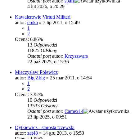
Ostatni post
autor:
spaff
4 lut 2026, o 20:29
Kawalerowie Virtuti Militari
autor:
emka
»
7 lip 2011, o 15:49
1
2
Ocena: 6.86%
13
Odpowiedzi
11825
Odsłony
Ostatni post
autor:
Krzyszwars
22 paź 2025, o 15:36
Mieczysław Polewicz
autor:
Big Zbig
»
25 mar 2011, o 14:54
1
2
Ocena: 3.92%
10
Odpowiedzi
13533
Odsłony
Ostatni post
autor:
Camex14
23 lip 2025, o 09:51
Dytkiewicz - starosta tczewski
autor:
zet48
»
14 gru 2013, o 15:50
Ocena: 1.96%