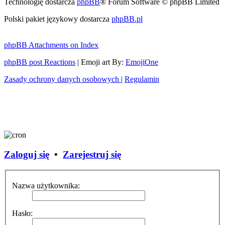
Technologię dostarcza
phpBB
® Forum Software © phpBB Limited
Polski pakiet językowy dostarcza
phpBB.pl
phpBB Attachments on Index
phpBB post Reactions
| Emoji art By:
EmojiOne
Zasady ochrony danych osobowych
|
Regulamin
Zaloguj się
•
Zarejestruj się
Nazwa użytkownika:
Hasło: