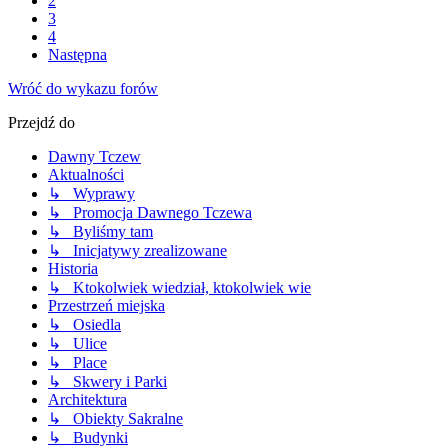
2
3
4
Następna
Wróć do wykazu forów
Przejdź do
Dawny Tczew
Aktualności
↳ Wyprawy
↳ Promocja Dawnego Tczewa
↳ Byliśmy tam
↳ Inicjatywy zrealizowane
Historia
↳ Ktokolwiek wiedział, ktokolwiek wie
Przestrzeń miejska
↳ Osiedla
↳ Ulice
↳ Place
↳ Skwery i Parki
Architektura
↳ Obiekty Sakralne
↳ Budynki