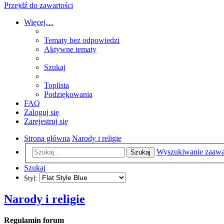
Przejdź do zawartości
Więcej…
Tematy bez odpowiedzi
Aktywne tematy
Szukaj
Toplista
Podziękowania
FAQ
Zaloguj się
Zarejestruj się
Strona główna
Narody i religie
Wyszukiwanie zaaw
Szukaj
Szukaj
Styl:
Narody i religie
Regulamin forum