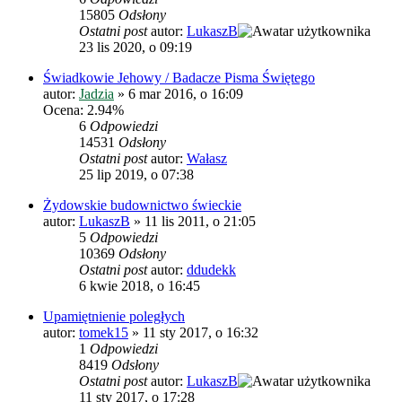
15805
Odsłony
Ostatni post
autor:
LukaszB
23 lis 2020, o 09:19
Świadkowie Jehowy / Badacze Pisma Świętego
autor:
Jadzia
»
6 mar 2016, o 16:09
Ocena: 2.94%
6
Odpowiedzi
14531
Odsłony
Ostatni post
autor:
Wałasz
25 lip 2019, o 07:38
Żydowskie budownictwo świeckie
autor:
LukaszB
»
11 lis 2011, o 21:05
5
Odpowiedzi
10369
Odsłony
Ostatni post
autor:
ddudekk
6 kwie 2018, o 16:45
Upamiętnienie poległych
autor:
tomek15
»
11 sty 2017, o 16:32
1
Odpowiedzi
8419
Odsłony
Ostatni post
autor:
LukaszB
11 sty 2017, o 17:28