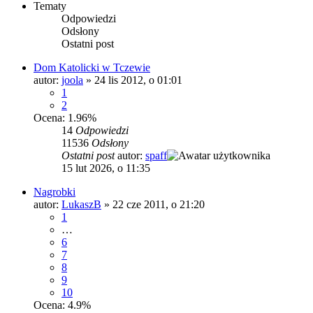
Tematy
Odpowiedzi
Odsłony
Ostatni post
Dom Katolicki w Tczewie
autor:
joola
»
24 lis 2012, o 01:01
1
2
Ocena: 1.96%
14
Odpowiedzi
11536
Odsłony
Ostatni post
autor:
spaff
15 lut 2026, o 11:35
Nagrobki
autor:
LukaszB
»
22 cze 2011, o 21:20
1
…
6
7
8
9
10
Ocena: 4.9%