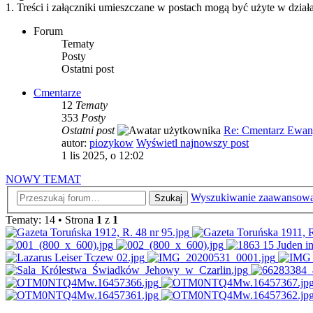
1. Treści i załączniki umieszczane w postach mogą być użyte w dzi
Forum
Tematy
Posty
Ostatni post
Cmentarze
12
Tematy
353
Posty
Ostatni post
Re: Cmentarz Ewang
autor:
piozykow
Wyświetl najnowszy post
1 lis 2025, o 12:02
NOWY TEMAT
Wyszukiwanie zaawansow
Szukaj
Tematy: 14 • Strona
1
z
1