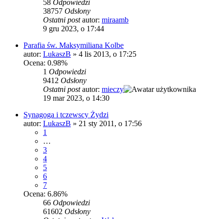
58
Odpowiedzi
38757
Odsłony
Ostatni post
autor:
miraamb
9 gru 2023, o 17:44
Parafia św. Maksymiliana Kolbe
autor:
LukaszB
»
4 lis 2013, o 17:25
Ocena: 0.98%
1
Odpowiedzi
9412
Odsłony
Ostatni post
autor:
mieczy
19 mar 2023, o 14:30
Synagoga i tczewscy Żydzi
autor:
LukaszB
»
21 sty 2011, o 17:56
1
…
3
4
5
6
7
Ocena: 6.86%
66
Odpowiedzi
61602
Odsłony