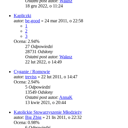
Ostatni post
autor:
Wałasz
18 gru 2022, o 11:24
Kapliczki
autor:
be-good
»
24 mar 2011, o 22:58
1
2
3
Ocena: 2.94%
27
Odpowiedzi
28731
Odsłony
Ostatni post
autor:
Wałasz
22 lut 2022, o 14:49
Cyganie / Romowie
autor:
treviss
»
22 lut 2011, o 14:47
Ocena: 2.94%
5
Odpowiedzi
13549
Odsłony
Ostatni post
autor:
AnnaK
13 kwie 2021, o 20:44
Katolickie Stowarzyszenie Młodzieży
autor:
Big Zbig
»
21 lis 2011, o 22:32
Ocena: 0.98%
6
Odpowiedzi