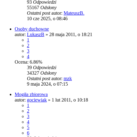
93
Odpowiedzi
55167
Odsłony
Ostatni post
autor:
MateuszB.
10 cze 2025, o 08:46
Osoby duchowne
autor:
LukaszB
»
28 maja 2011, o 18:21
1
2
3
4
Ocena: 6.86%
39
Odpowiedzi
34327
Odsłony
Ostatni post
autor:
mzk
9 maja 2024, o 07:15
Mogiła zbiorowa
autor:
gociewiak
»
1 lut 2011, o 10:18
1
2
3
4
5
6