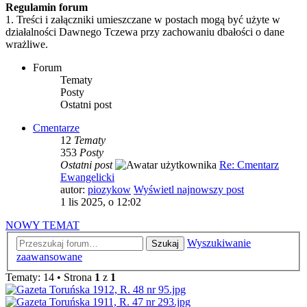
Regulamin forum
1. Treści i załączniki umieszczane w postach mogą być użyte w
działalności Dawnego Tczewa przy zachowaniu dbałości o dane
wrażliwe.
Forum
Tematy
Posty
Ostatni post
Cmentarze
12
Tematy
353
Posty
Ostatni post
Re: Cmentarz
Ewangelicki
autor:
piozykow
Wyświetl najnowszy post
1 lis 2025, o 12:02
NOWY TEMAT
Wyszukiwanie
Szukaj
zaawansowane
Tematy: 14 • Strona
1
z
1