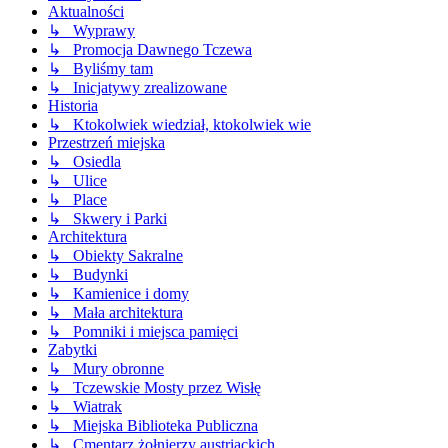
Aktualności
↳ Wyprawy
↳ Promocja Dawnego Tczewa
↳ Byliśmy tam
↳ Inicjatywy zrealizowane
Historia
↳ Ktokolwiek wiedział, ktokolwiek wie
Przestrzeń miejska
↳ Osiedla
↳ Ulice
↳ Place
↳ Skwery i Parki
Architektura
↳ Obiekty Sakralne
↳ Budynki
↳ Kamienice i domy
↳ Mała architektura
↳ Pomniki i miejsca pamięci
Zabytki
↳ Mury obronne
↳ Tczewskie Mosty przez Wisłę
↳ Wiatrak
↳ Miejska Biblioteka Publiczna
↳ Cmentarz żołnierzy austriackich