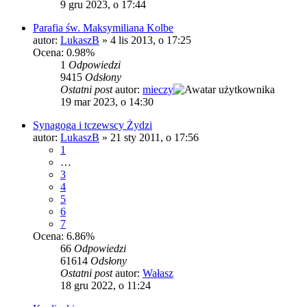
9 gru 2023, o 17:44
Parafia św. Maksymiliana Kolbe
autor:
LukaszB
»
4 lis 2013, o 17:25
Ocena: 0.98%
1
Odpowiedzi
9415
Odsłony
Ostatni post
autor:
mieczy
19 mar 2023, o 14:30
Synagoga i tczewscy Żydzi
autor:
LukaszB
»
21 sty 2011, o 17:56
1
…
3
4
5
6
7
Ocena: 6.86%
66
Odpowiedzi
61614
Odsłony
Ostatni post
autor:
Wałasz
18 gru 2022, o 11:24