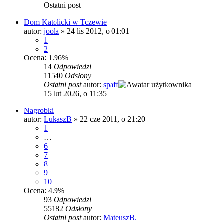
Ostatni post
Dom Katolicki w Tczewie
autor:
joola
»
24 lis 2012, o 01:01
1
2
Ocena: 1.96%
14
Odpowiedzi
11540
Odsłony
Ostatni post
autor:
spaff
15 lut 2026, o 11:35
Nagrobki
autor:
LukaszB
»
22 cze 2011, o 21:20
1
…
6
7
8
9
10
Ocena: 4.9%
93
Odpowiedzi
55182
Odsłony
Ostatni post
autor:
MateuszB.