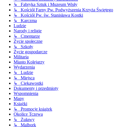
↳ Fabryka Sztuk i Muzeum Wisły
↳ Kościół Farny Pw. Podwyższenia Krzyża Świętego
↳ Kościół Pw. św. Stanisława Kostki
↳ Karczma
Ludzie
Narody i religie
↳ Cmentarze
Życie społeczne
↳ Szkoły
Życie gospodarcze
Militaria
Miasto Kolejarzy
Wydarzenia
↳ Ludzie
↳ Miejsca
↳ Ciekawostki
Dokumenty i przedmioty
Wspomnienia
Mapy
Książki
↳ Promocje książek
Okolice Tczewa
↳ Żuławy
↳ Malbork