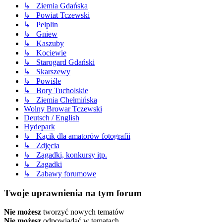
↳ Ziemia Gdańska
↳ Powiat Tczewski
↳ Pelplin
↳ Gniew
↳ Kaszuby
↳ Kociewie
↳ Starogard Gdański
↳ Skarszewy
↳ Powiśle
↳ Bory Tucholskie
↳ Ziemia Chełmińska
Wolny Browar Tczewski
Deutsch / English
Hydepark
↳ Kącik dla amatorów fotografii
↳ Zdjęcia
↳ Zagadki, konkursy itp.
↳ Zagadki
↳ Zabawy forumowe
Twoje uprawnienia na tym forum
Nie możesz
tworzyć nowych tematów
Nie możesz
odpowiadać w tematach