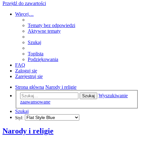
Przejdź do zawartości
Więcej…
Tematy bez odpowiedzi
Aktywne tematy
Szukaj
Toplista
Podziękowania
FAQ
Zaloguj się
Zarejestruj się
Strona główna
Narody i religie
Wyszukiwanie
Szukaj
zaawansowane
Szukaj
Styl:
Narody i religie