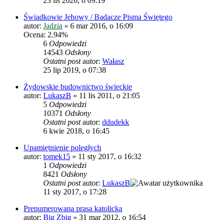
23 lis 2020, o 09:19
Świadkowie Jehowy / Badacze Pisma Świętego
autor:
Jadzia
»
6 mar 2016, o 16:09
Ocena: 2.94%
6
Odpowiedzi
14543
Odsłony
Ostatni post
autor:
Wałasz
25 lip 2019, o 07:38
Żydowskie budownictwo świeckie
autor:
LukaszB
»
11 lis 2011, o 21:05
5
Odpowiedzi
10371
Odsłony
Ostatni post
autor:
ddudekk
6 kwie 2018, o 16:45
Upamiętnienie poległych
autor:
tomek15
»
11 sty 2017, o 16:32
1
Odpowiedzi
8421
Odsłony
Ostatni post
autor:
LukaszB
11 sty 2017, o 17:28
Prenumerowana prasa katolicka
autor:
Big Zbig
»
31 mar 2012, o 16:54