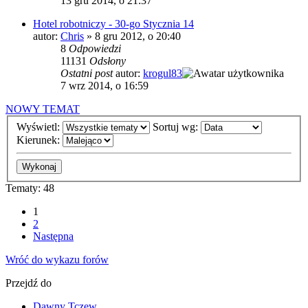
13 gru 2014, o 21:37
Hotel robotniczy - 30-go Stycznia 14
autor:
Chris
»
8 gru 2012, o 20:40
8
Odpowiedzi
11131
Odsłony
Ostatni post
autor:
krogul83
7 wrz 2014, o 16:59
NOWY TEMAT
Wyświetl:
Sortuj wg:
Kierunek:
Tematy: 48
1
2
Następna
Wróć do wykazu forów
Przejdź do
Dawny Tczew