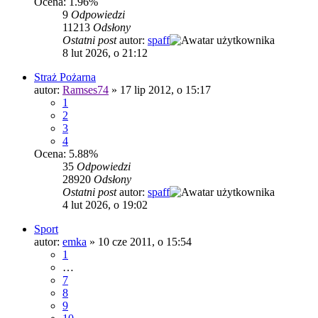
Ocena: 1.96%
9
Odpowiedzi
11213
Odsłony
Ostatni post
autor:
spaff
8 lut 2026, o 21:12
Straż Pożarna
autor:
Ramses74
»
17 lip 2012, o 15:17
1
2
3
4
Ocena: 5.88%
35
Odpowiedzi
28920
Odsłony
Ostatni post
autor:
spaff
4 lut 2026, o 19:02
Sport
autor:
emka
»
10 cze 2011, o 15:54
1
…
7
8
9