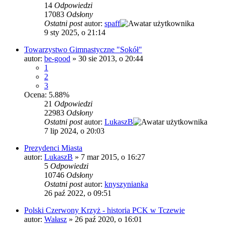
14
Odpowiedzi
17083
Odsłony
Ostatni post
autor:
spaff
9 sty 2025, o 21:14
Towarzystwo Gimnastyczne "Sokół"
autor:
be-good
»
30 sie 2013, o 20:44
1
2
3
Ocena: 5.88%
21
Odpowiedzi
22983
Odsłony
Ostatni post
autor:
LukaszB
7 lip 2024, o 20:03
Prezydenci Miasta
autor:
LukaszB
»
7 mar 2015, o 16:27
5
Odpowiedzi
10746
Odsłony
Ostatni post
autor:
knyszynianka
26 paź 2022, o 09:51
Polski Czerwony Krzyż - historia PCK w Tczewie
autor:
Wałasz
»
26 paź 2020, o 16:01