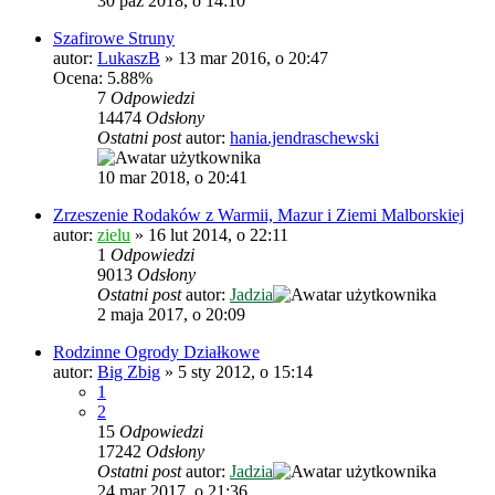
30 paź 2018, o 14:10
Szafirowe Struny
autor:
LukaszB
»
13 mar 2016, o 20:47
Ocena: 5.88%
7
Odpowiedzi
14474
Odsłony
Ostatni post
autor:
hania.jendraschewski
10 mar 2018, o 20:41
Zrzeszenie Rodaków z Warmii, Mazur i Ziemi Malborskiej
autor:
zielu
»
16 lut 2014, o 22:11
1
Odpowiedzi
9013
Odsłony
Ostatni post
autor:
Jadzia
2 maja 2017, o 20:09
Rodzinne Ogrody Działkowe
autor:
Big Zbig
»
5 sty 2012, o 15:14
1
2
15
Odpowiedzi
17242
Odsłony
Ostatni post
autor:
Jadzia
24 mar 2017, o 21:36