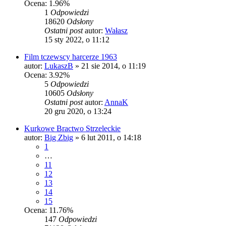
Ocena: 1.96%
1
Odpowiedzi
18620
Odsłony
Ostatni post
autor:
Wałasz
15 sty 2022, o 11:12
Film tczewscy harcerze 1963
autor:
LukaszB
»
21 sie 2014, o 11:19
Ocena: 3.92%
5
Odpowiedzi
10605
Odsłony
Ostatni post
autor:
AnnaK
20 gru 2020, o 13:24
Kurkowe Bractwo Strzeleckie
autor:
Big Zbig
»
6 lut 2011, o 14:18
1
…
11
12
13
14
15
Ocena: 11.76%
147
Odpowiedzi