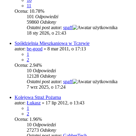
10
11
Ocena: 10.78%
101
Odpowiedzi
59860
Odsłony
Ostatni post
autor:
spaff
18 sty 2026, o 21:43
Spółdzielnia Mieszkaniowa w Tczewie
autor:
be-good
»
8 mar 2011, o 17:13
1
2
Ocena: 2.94%
10
Odpowiedzi
12128
Odsłony
Ostatni post
autor:
spaff
7 wrz 2025, o 17:24
Kolejowa Straż Pożarna
autor:
Łukasz
»
17 lip 2012, o 13:43
1
2
Ocena: 1.96%
10
Odpowiedzi
27273
Odsłony
Ostatni post
autor:
GabberTech