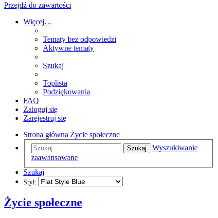
Przejdź do zawartości
Więcej…
Tematy bez odpowiedzi
Aktywne tematy
Szukaj
Toplista
Podziękowania
FAQ
Zaloguj się
Zarejestruj się
Strona główna
Życie społeczne
Wyszukiwanie
Szukaj
zaawansowane
Szukaj
Styl:
Życie społeczne