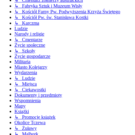
↳ Cmentarz żołnierzy austriackich
↳ Fabryka Sztuk i Muzeum Wisły
↳ Kościół Farny Pw. Podwyższenia Krzyża Świętego
↳ Kościół Pw. św. Stanisława Kostki
↳ Karczma
Ludzie
Narody i religie
↳ Cmentarze
Życie społeczne
↳ Szkoły
Życie gospodarcze
Militaria
Miasto Kolejarzy
Wydarzenia
↳ Ludzie
↳ Miejsca
↳ Ciekawostki
Dokumenty i przedmioty
Wspomnienia
Mapy
Książki
↳ Promocje książek
Okolice Tczewa
↳ Żuławy
↳ Malbork