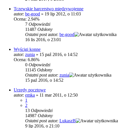
Tczewskie harcerstwo międzywojenne
autor:
be-good
»
19 lip 2012, o 11:03
Ocena: 2.94%
7
Odpowiedzi
11487
Odsłony
Ostatni post
autor:
be-good
16 lis 2016, o 23:01
Wyścigi konne
autor:
zunia
»
15 paź 2016, o 14:52
Ocena: 6.86%
0
Odpowiedzi
11145
Odsłony
Ostatni post
autor:
zunia
15 paź 2016, o 14:52
Urzędy pocztowe
autor:
emka
»
11 mar 2011, o 12:50
1
2
13
Odpowiedzi
14987
Odsłony
Ostatni post
autor:
LukaszB
9 lip 2016, o 21:10