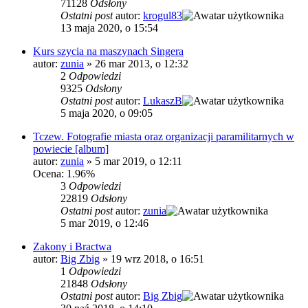
71128
Odsłony
Ostatni post
autor:
krogul83
13 maja 2020, o 15:54
Kurs szycia na maszynach Singera
autor:
zunia
»
26 mar 2013, o 12:32
2
Odpowiedzi
9325
Odsłony
Ostatni post
autor:
LukaszB
5 maja 2020, o 09:05
Tczew. Fotografie miasta oraz organizacji paramilitarnych w
powiecie [album]
autor:
zunia
»
5 mar 2019, o 12:11
Ocena: 1.96%
3
Odpowiedzi
22819
Odsłony
Ostatni post
autor:
zunia
5 mar 2019, o 12:46
Zakony i Bractwa
autor:
Big Zbig
»
19 wrz 2018, o 16:51
1
Odpowiedzi
21848
Odsłony
Ostatni post
autor:
Big Zbig