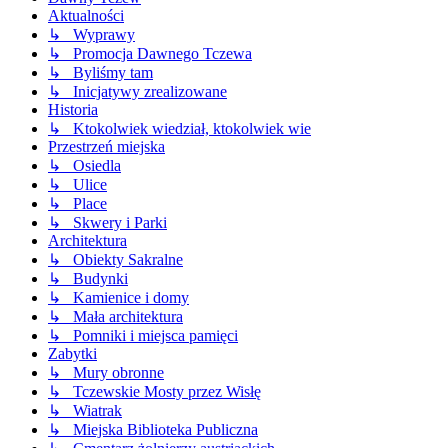
Aktualności
↳ Wyprawy
↳ Promocja Dawnego Tczewa
↳ Byliśmy tam
↳ Inicjatywy zrealizowane
Historia
↳ Ktokolwiek wiedział, ktokolwiek wie
Przestrzeń miejska
↳ Osiedla
↳ Ulice
↳ Place
↳ Skwery i Parki
Architektura
↳ Obiekty Sakralne
↳ Budynki
↳ Kamienice i domy
↳ Mała architektura
↳ Pomniki i miejsca pamięci
Zabytki
↳ Mury obronne
↳ Tczewskie Mosty przez Wisłę
↳ Wiatrak
↳ Miejska Biblioteka Publiczna