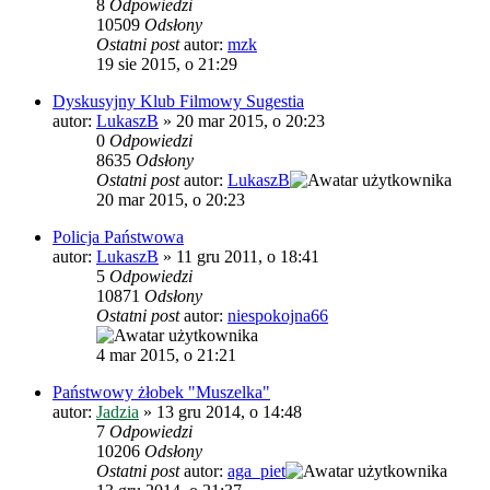
8
Odpowiedzi
10509
Odsłony
Ostatni post
autor:
mzk
19 sie 2015, o 21:29
Dyskusyjny Klub Filmowy Sugestia
autor:
LukaszB
»
20 mar 2015, o 20:23
0
Odpowiedzi
8635
Odsłony
Ostatni post
autor:
LukaszB
20 mar 2015, o 20:23
Policja Państwowa
autor:
LukaszB
»
11 gru 2011, o 18:41
5
Odpowiedzi
10871
Odsłony
Ostatni post
autor:
niespokojna66
4 mar 2015, o 21:21
Państwowy żłobek "Muszelka"
autor:
Jadzia
»
13 gru 2014, o 14:48
7
Odpowiedzi
10206
Odsłony
Ostatni post
autor:
aga_piet