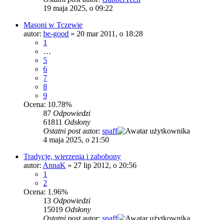
19 maja 2025, o 09:22
Masoni w Tczewie
autor:
be-good
»
20 mar 2011, o 18:28
1
…
5
6
7
8
9
Ocena: 10.78%
87
Odpowiedzi
61811
Odsłony
Ostatni post
autor:
spaff
4 maja 2025, o 21:50
Tradycje, wierzenia i zabobony
autor:
AnnaK
»
27 lip 2012, o 20:56
1
2
Ocena: 1.96%
13
Odpowiedzi
15019
Odsłony
Ostatni post
autor:
spaff