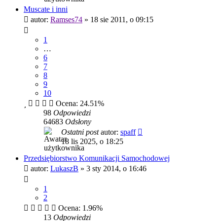
Muscate i inni
autor:
Ramses74
»
18 sie 2011, o 09:15
1
…
6
7
8
9
10
Ocena: 24.51%
98
Odpowiedzi
64683
Odsłony
Ostatni post
autor:
spaff
18 lis 2025, o 18:25
Przedsiębiorstwo Komunikacji Samochodowej
autor:
LukaszB
»
3 sty 2014, o 16:46
1
2
Ocena: 1.96%
13
Odpowiedzi