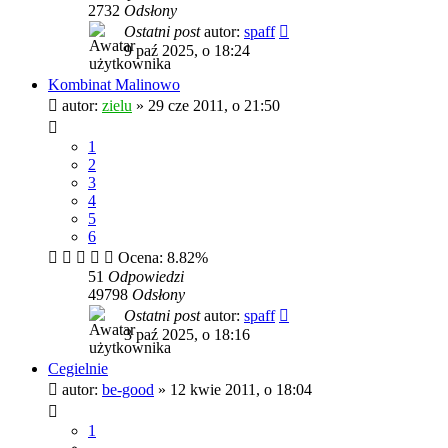
2732
Odsłony
Ostatni post
autor:
spaff
9 paź 2025, o 18:24
Kombinat Malinowo
autor:
zielu
»
29 cze 2011, o 21:50
1
2
3
4
5
6
Ocena: 8.82%
51
Odpowiedzi
49798
Odsłony
Ostatni post
autor:
spaff
3 paź 2025, o 18:16
Cegielnie
autor:
be-good
»
12 kwie 2011, o 18:04
1