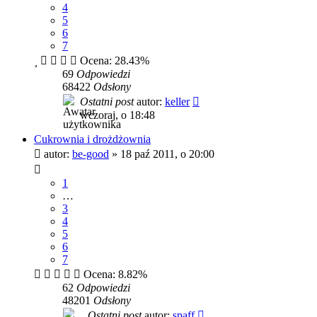
4
5
6
7
Ocena: 28.43%
69
Odpowiedzi
68422
Odsłony
Ostatni post
autor:
keller
wczoraj, o 18:48
Cukrownia i drożdżownia
autor:
be-good
»
18 paź 2011, o 20:00
1
…
3
4
5
6
7
Ocena: 8.82%
62
Odpowiedzi
48201
Odsłony
Ostatni post
autor:
spaff