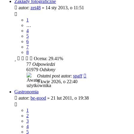
Zakłady fotograficzne
autor:
zet48
»
14 sty 2013, o 11:51
1
…
4
5
6
7
8
Ocena: 29.41%
77
Odpowiedzi
61979
Odsłony
Ostatni post
autor:
spaff
5 kwie 2026, o 22:40
Gastronomia
autor:
be-good
»
21 lut 2011, o 19:38
1
2
3
4
5