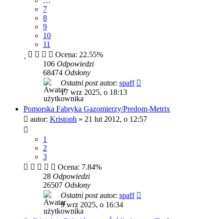
…
7
8
9
10
11
Ocena: 22.55%
106
Odpowiedzi
68474
Odsłony
Ostatni post
autor:
spaff
17 wrz 2025, o 18:13
Pomorska Fabryka Gazomierzy/Predom-Metrix
autor:
Kristoph
»
21 lut 2012, o 12:57
1
2
3
Ocena: 7.84%
28
Odpowiedzi
26507
Odsłony
Ostatni post
autor:
spaff
9 wrz 2025, o 16:34