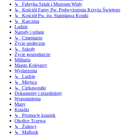
↳ Fabryka Sztuk i Muzeum Wisły
↳ Kościół Farny Pw. Podwyższenia Krzyża Świętego
↳ Kościół Pw. św. Stanisława Kostki
↳ Karczma
Ludzie
Narody i religie
↳ Cmentarze
Życie społeczne
↳ Szkoły
Życie gospodarcze
Militaria
Miasto Kolejarzy
Wydarzenia
↳ Ludzie
↳ Miejsca
↳ Ciekawostki
Dokumenty i przedmioty
Wspomnienia
Mapy
Książki
↳ Promocje książek
Okolice Tczewa
↳ Żuławy
↳ Malbork