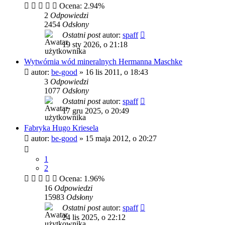
Ocena: 2.94%
2
Odpowiedzi
2454
Odsłony
Ostatni post
autor:
spaff
19 sty 2026, o 21:18
Wytwórnia wód mineralnych Hermanna Maschke
autor:
be-good
»
16 lis 2011, o 18:43
3
Odpowiedzi
1077
Odsłony
Ostatni post
autor:
spaff
17 gru 2025, o 20:49
Fabryka Hugo Kriesela
autor:
be-good
»
15 maja 2012, o 20:27
1
2
Ocena: 1.96%
16
Odpowiedzi
15983
Odsłony
Ostatni post
autor:
spaff
24 lis 2025, o 22:12