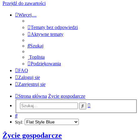
Przejdź do zawartości
Więcej…
Tematy bez odpowiedzi
Aktywne tematy
Szukaj
Toplista
Podziękowania
FAQ
Zaloguj się
Zarejestruj się
Strona główna
Życie gospodarcze
Wyszukiwanie
Szukaj
zaawansowane
Szukaj
Styl:
Życie gospodarcze