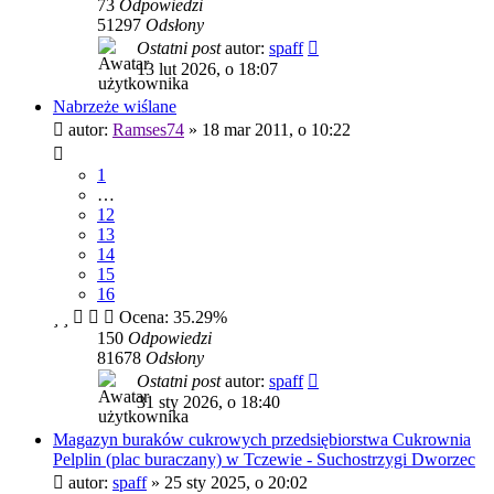
73
Odpowiedzi
51297
Odsłony
Ostatni post
autor:
spaff
13 lut 2026, o 18:07
Nabrzeże wiślane
autor:
Ramses74
»
18 mar 2011, o 10:22
1
…
12
13
14
15
16
Ocena: 35.29%
150
Odpowiedzi
81678
Odsłony
Ostatni post
autor:
spaff
31 sty 2026, o 18:40
Magazyn buraków cukrowych przedsiębiorstwa Cukrownia
Pelplin (plac buraczany) w Tczewie - Suchostrzygi Dworzec
autor:
spaff
»
25 sty 2025, o 20:02