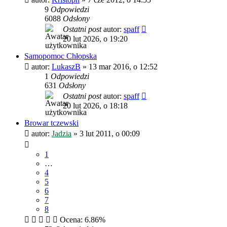
9
Odpowiedzi
6088
Odsłony
Ostatni post
autor:
spaff
20 lut 2026, o 19:20
Samopomoc Chłopska
autor:
LukaszB
»
13 mar 2016, o 12:52
1
Odpowiedzi
631
Odsłony
Ostatni post
autor:
spaff
20 lut 2026, o 18:18
Browar tczewski
autor:
Jadzia
»
3 lut 2011, o 00:09
1
…
4
5
6
7
8
Ocena: 6.86%