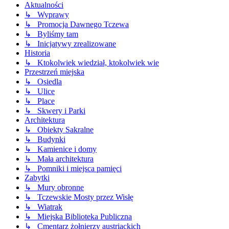
Aktualności
↳ Wyprawy
↳ Promocja Dawnego Tczewa
↳ Byliśmy tam
↳ Inicjatywy zrealizowane
Historia
↳ Ktokolwiek wiedział, ktokolwiek wie
Przestrzeń miejska
↳ Osiedla
↳ Ulice
↳ Place
↳ Skwery i Parki
Architektura
↳ Obiekty Sakralne
↳ Budynki
↳ Kamienice i domy
↳ Mała architektura
↳ Pomniki i miejsca pamięci
Zabytki
↳ Mury obronne
↳ Tczewskie Mosty przez Wisłę
↳ Wiatrak
↳ Miejska Biblioteka Publiczna
↳ Cmentarz żołnierzy austriackich