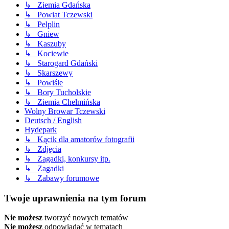
↳ Ziemia Gdańska
↳ Powiat Tczewski
↳ Pelplin
↳ Gniew
↳ Kaszuby
↳ Kociewie
↳ Starogard Gdański
↳ Skarszewy
↳ Powiśle
↳ Bory Tucholskie
↳ Ziemia Chełmińska
Wolny Browar Tczewski
Deutsch / English
Hydepark
↳ Kącik dla amatorów fotografii
↳ Zdjęcia
↳ Zagadki, konkursy itp.
↳ Zagadki
↳ Zabawy forumowe
Twoje uprawnienia na tym forum
Nie możesz
tworzyć nowych tematów
Nie możesz
odpowiadać w tematach