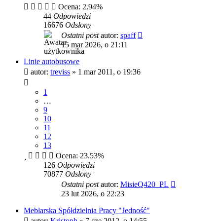
Ocena: 2.94%
44
Odpowiedzi
16676
Odsłony
Ostatni post
autor:
spaff
15 mar 2026, o 21:11
Linie autobusowe
autor:
treviss
»
1 mar 2011, o 19:36
1
…
9
10
11
12
13
Ocena: 23.53%
126
Odpowiedzi
70877
Odsłony
Ostatni post
autor:
MisieQ420_PL
23 lut 2026, o 22:23
Meblarska Spółdzielnia Pracy "Jedność"
autor:
Kristoph
»
7 cze 2012, o 14:55