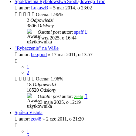
Spółdzielnia Rybołówstwa Śródlądowego Troć
autor:
LukaszB
»
5 mar 2014, o 23:02
Ocena: 1.96%
2
Odpowiedzi
3806
Odsłony
Ostatni post
autor:
spaff
8 wrz 2025, o 16:44
"Rybaczenie" na Wiśle
autor:
be-good
»
17 mar 2011, o 13:57
1
2
Ocena: 1.96%
18
Odpowiedzi
18520
Odsłony
Ostatni post
autor:
zielu
23 maja 2025, o 12:19
Spółka Vistula
autor:
zet48
»
2 cze 2011, o 21:20
1