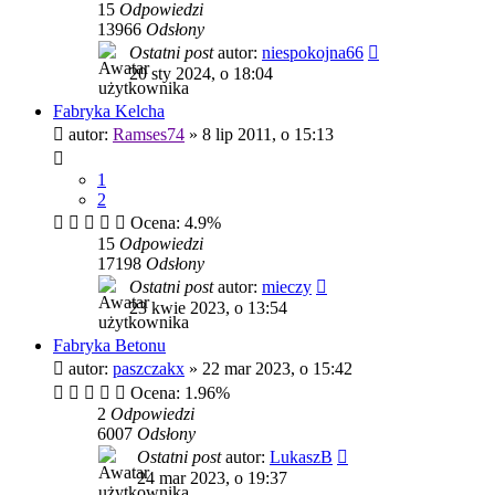
15
Odpowiedzi
13966
Odsłony
Ostatni post
autor:
niespokojna66
20 sty 2024, o 18:04
Fabryka Kelcha
autor:
Ramses74
»
8 lip 2011, o 15:13
1
2
Ocena: 4.9%
15
Odpowiedzi
17198
Odsłony
Ostatni post
autor:
mieczy
23 kwie 2023, o 13:54
Fabryka Betonu
autor:
paszczakx
»
22 mar 2023, o 15:42
Ocena: 1.96%
2
Odpowiedzi
6007
Odsłony
Ostatni post
autor:
LukaszB
24 mar 2023, o 19:37