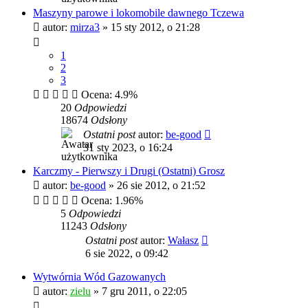
Maszyny parowe i lokomobile dawnego Tczewa
autor:
mirza3
»
15 sty 2012, o 21:28
1
2
3
Ocena: 4.9%
20
Odpowiedzi
18674
Odsłony
Ostatni post
autor:
be-good
31 sty 2023, o 16:24
Karczmy - Pierwszy i Drugi (Ostatni) Grosz
autor:
be-good
»
26 sie 2012, o 21:52
Ocena: 1.96%
5
Odpowiedzi
11243
Odsłony
Ostatni post
autor:
Wałasz
6 sie 2022, o 09:42
Wytwórnia Wód Gazowanych
autor:
zielu
»
7 gru 2011, o 22:05