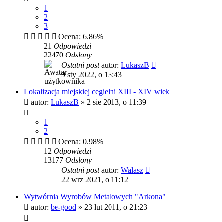
1
2
3
Ocena: 6.86%
21
Odpowiedzi
22470
Odsłony
Ostatni post
autor:
LukaszB
9 sty 2022, o 13:43
Lokalizacja miejskiej cegielni XIII - XIV wiek
autor:
LukaszB
»
2 sie 2013, o 11:39
1
2
Ocena: 0.98%
12
Odpowiedzi
13177
Odsłony
Ostatni post
autor:
Wałasz
22 wrz 2021, o 11:12
Wytwórnia Wyrobów Metalowych "Arkona"
autor:
be-good
»
23 lut 2011, o 21:23