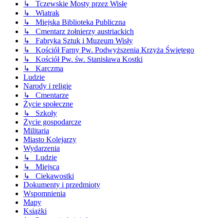
↳ Tczewskie Mosty przez Wisłę
↳ Wiatrak
↳ Miejska Biblioteka Publiczna
↳ Cmentarz żołnierzy austriackich
↳ Fabryka Sztuk i Muzeum Wisły
↳ Kościół Farny Pw. Podwyższenia Krzyża Świętego
↳ Kościół Pw. św. Stanisława Kostki
↳ Karczma
Ludzie
Narody i religie
↳ Cmentarze
Życie społeczne
↳ Szkoły
Życie gospodarcze
Militaria
Miasto Kolejarzy
Wydarzenia
↳ Ludzie
↳ Miejsca
↳ Ciekawostki
Dokumenty i przedmioty
Wspomnienia
Mapy
Książki