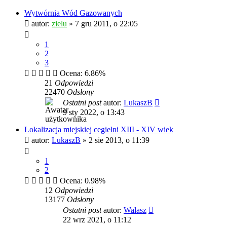
Wytwórnia Wód Gazowanych
autor:
zielu
»
7 gru 2011, o 22:05
1
2
3
Ocena: 6.86%
21
Odpowiedzi
22470
Odsłony
Ostatni post
autor:
LukaszB
9 sty 2022, o 13:43
Lokalizacja miejskiej cegielni XIII - XIV wiek
autor:
LukaszB
»
2 sie 2013, o 11:39
1
2
Ocena: 0.98%
12
Odpowiedzi
13177
Odsłony
Ostatni post
autor:
Wałasz
22 wrz 2021, o 11:12