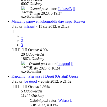
6007
Odsłony
Ostatni post
autor:
LukaszB
24 mar 2023, o 19:37
Maszyny parowe i lokomobile dawnego Tczewa
autor:
mirza3
»
15 sty 2012, o 21:28
1
2
3
Ocena: 4.9%
20
Odpowiedzi
18674
Odsłony
Ostatni post
autor:
be-good
31 sty 2023, o 16:24
Karczmy - Pierwszy i Drugi (Ostatni) Grosz
autor:
be-good
»
26 sie 2012, o 21:52
Ocena: 1.96%
5
Odpowiedzi
11244
Odsłony
Ostatni post
autor:
Wałasz
6 sie 2022, o 09:42