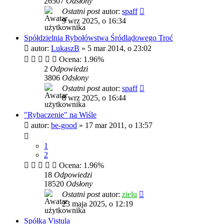
26507
Odsłony
Ostatni post
autor:
spaff
9 wrz 2025, o 16:34
Spółdzielnia Rybołówstwa Śródlądowego Troć
autor:
LukaszB
»
5 mar 2014, o 23:02
Ocena: 1.96%
2
Odpowiedzi
3806
Odsłony
Ostatni post
autor:
spaff
8 wrz 2025, o 16:44
"Rybaczenie" na Wiśle
autor:
be-good
»
17 mar 2011, o 13:57
1
2
Ocena: 1.96%
18
Odpowiedzi
18520
Odsłony
Ostatni post
autor:
zielu
23 maja 2025, o 12:19
Spółka Vistula