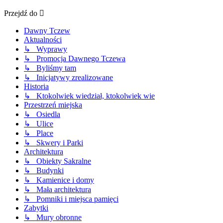
Przejdź do
Dawny Tczew
Aktualności
↳ Wyprawy
↳ Promocja Dawnego Tczewa
↳ Byliśmy tam
↳ Inicjatywy zrealizowane
Historia
↳ Ktokolwiek wiedział, ktokolwiek wie
Przestrzeń miejska
↳ Osiedla
↳ Ulice
↳ Place
↳ Skwery i Parki
Architektura
↳ Obiekty Sakralne
↳ Budynki
↳ Kamienice i domy
↳ Mała architektura
↳ Pomniki i miejsca pamięci
Zabytki
↳ Mury obronne