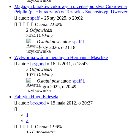
Magazyn buraków cukrowych przedsiębiorstwa Cukrownia
Pelplin (plac buraczany) w Tczewie - Suchostrzygi Dworzec
autor:
spaff
»
25 sty 2025, o 20:02
Ocena: 2.94%
2
Odpowiedzi
2454
Odsłony
Ostatni post
autor:
spaff
19 sty 2026, o 21:18
Wytwórnia wód mineralnych Hermanna Maschke
autor:
be-good
»
16 lis 2011, o 18:43
3
Odpowiedzi
1077
Odsłony
Ostatni post
autor:
spaff
17 gru 2025, o 20:49
Fabryka Hugo Kriesela
autor:
be-good
»
15 maja 2012, o 20:27
1
2
Ocena: 1.96%
16
Odpowiedzi