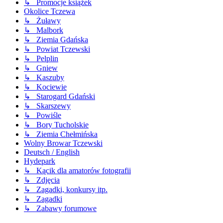
↳ Promocje książek
Okolice Tczewa
↳ Żuławy
↳ Malbork
↳ Ziemia Gdańska
↳ Powiat Tczewski
↳ Pelplin
↳ Gniew
↳ Kaszuby
↳ Kociewie
↳ Starogard Gdański
↳ Skarszewy
↳ Powiśle
↳ Bory Tucholskie
↳ Ziemia Chełmińska
Wolny Browar Tczewski
Deutsch / English
Hydepark
↳ Kącik dla amatorów fotografii
↳ Zdjęcia
↳ Zagadki, konkursy itp.
↳ Zagadki
↳ Zabawy forumowe