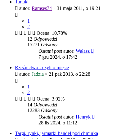
Tartaki
autor:
Ramses74
»
31 maja 2011, o 19:21
1
2
Ocena: 10.78%
12
Odpowiedzi
15271
Odsłony
Ostatni post
autor:
Wałasz
7 gru 2024, o 17:42
Rzeźnictwo - czyli o mięsie
autor:
Jadzia
»
21 paź 2013, o 22:28
1
2
Ocena: 3.92%
14
Odpowiedzi
12283
Odsłony
Ostatni post
autor:
Henryk
28 lis 2024, o 11:12
Targi, rynki, jarmarki-handel pod chmurką