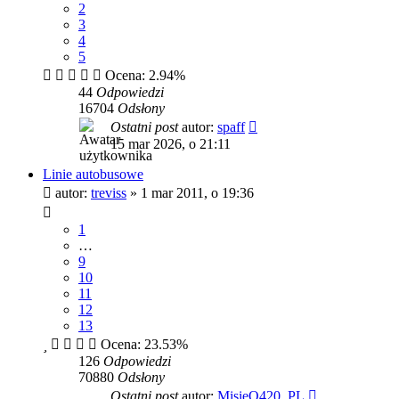
2
3
4
5
Ocena: 2.94%
44
Odpowiedzi
16704
Odsłony
Ostatni post
autor:
spaff
15 mar 2026, o 21:11
Linie autobusowe
autor:
treviss
»
1 mar 2011, o 19:36
1
…
9
10
11
12
13
Ocena: 23.53%
126
Odpowiedzi
70880
Odsłony
Ostatni post
autor:
MisieQ420_PL