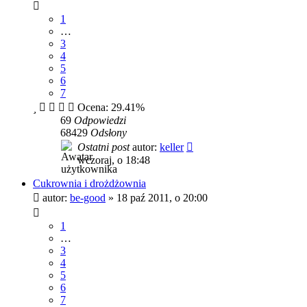
1
…
3
4
5
6
7
Ocena: 29.41%
69
Odpowiedzi
68429
Odsłony
Ostatni post
autor:
keller
wczoraj, o 18:48
Cukrownia i drożdżownia
autor:
be-good
»
18 paź 2011, o 20:00
1
…
3
4
5
6
7