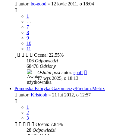
autor:
be-good
»
12 kwie 2011, o 18:04
1
…
7
8
9
10
11
Ocena: 22.55%
106
Odpowiedzi
68478
Odsłony
Ostatni post
autor:
spaff
17 wrz 2025, o 18:13
Pomorska Fabryka Gazomierzy/Predom-Metrix
autor:
Kristoph
»
21 lut 2012, o 12:57
1
2
3
Ocena: 7.84%
28
Odpowiedzi