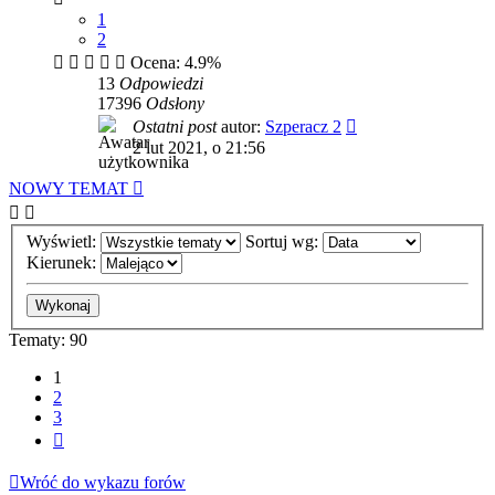
1
2
Ocena: 4.9%
13
Odpowiedzi
17396
Odsłony
Ostatni post
autor:
Szperacz 2
2 lut 2021, o 21:56
NOWY TEMAT
Wyświetl:
Sortuj wg:
Kierunek:
Tematy: 90
1
2
3
Następna
Wróć do wykazu forów