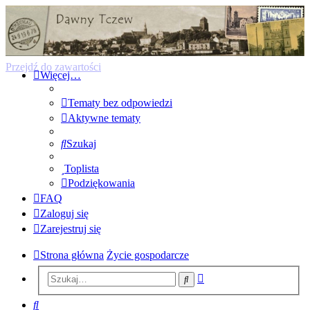
Forum Dawnego Tczewa
Przejdź do zawartości
Więcej…
Tematy bez odpowiedzi
Aktywne tematy
Szukaj
Toplista
Podziękowania
FAQ
Zaloguj się
Zarejestruj się
Strona główna
Życie gospodarcze
Wyszukiwanie
Szukaj
zaawansowane
Szukaj