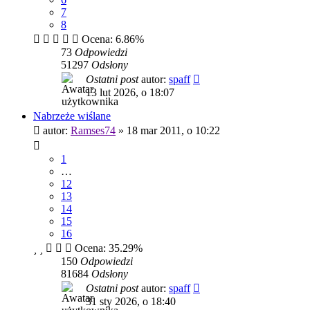
7
8
Ocena: 6.86%
73
Odpowiedzi
51297
Odsłony
Ostatni post
autor:
spaff
13 lut 2026, o 18:07
Nabrzeże wiślane
autor:
Ramses74
»
18 mar 2011, o 10:22
1
…
12
13
14
15
16
Ocena: 35.29%
150
Odpowiedzi
81684
Odsłony
Ostatni post
autor:
spaff
31 sty 2026, o 18:40