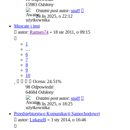
15983
Odsłony
Ostatni post
autor:
spaff
24 lis 2025, o 22:12
Muscate i inni
autor:
Ramses74
»
18 sie 2011, o 09:15
1
…
6
7
8
9
10
Ocena: 24.51%
98
Odpowiedzi
64684
Odsłony
Ostatni post
autor:
spaff
18 lis 2025, o 18:25
Przedsiębiorstwo Komunikacji Samochodowej
autor:
LukaszB
»
3 sty 2014, o 16:46