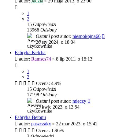
autor:
Jadzia
»
29 maja 2013, o 23:00
1
2
15
Odpowiedzi
13966
Odsłony
Ostatni post
autor:
niespokojna66
20 sty 2024, o 18:04
Fabryka Kelcha
autor:
Ramses74
»
8 lip 2011, o 15:13
1
2
Ocena: 4.9%
15
Odpowiedzi
17198
Odsłony
Ostatni post
autor:
mieczy
23 kwie 2023, o 13:54
Fabryka Betonu
autor:
paszczakx
»
22 mar 2023, o 15:42
Ocena: 1.96%
2
Odpowiedzi