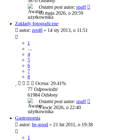
5870
Odsłony
Ostatni post
autor:
spaff
10 maja 2026, o 20:59
Zakłady fotograficzne
autor:
zet48
»
14 sty 2013, o 11:51
1
…
4
5
6
7
8
Ocena: 29.41%
77
Odpowiedzi
61984
Odsłony
Ostatni post
autor:
spaff
5 kwie 2026, o 22:40
Gastronomia
autor:
be-good
»
21 lut 2011, o 19:38
1