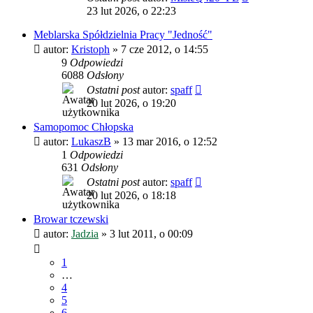
23 lut 2026, o 22:23
Meblarska Spółdzielnia Pracy "Jedność"
autor:
Kristoph
»
7 cze 2012, o 14:55
9
Odpowiedzi
6088
Odsłony
Ostatni post
autor:
spaff
20 lut 2026, o 19:20
Samopomoc Chłopska
autor:
LukaszB
»
13 mar 2016, o 12:52
1
Odpowiedzi
631
Odsłony
Ostatni post
autor:
spaff
20 lut 2026, o 18:18
Browar tczewski
autor:
Jadzia
»
3 lut 2011, o 00:09
1
…
4
5
6