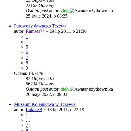
23
Odpowiedzi
23162
Odsłony
Ostatni post
autor:
zielu
25 kwie 2024, o 08:25
Parowozy dawnego Tczewa
autor:
Ramses74
»
29 lip 2011, o 21:36
1
…
5
6
7
8
9
Ocena: 14.71%
82
Odpowiedzi
56234
Odsłony
Ostatni post
autor:
zielu
26 maja 2022, o 09:03
Muzeum Kolejnictwa w Tczewie
autor:
LukaszB
»
13 lip 2011, o 22:19
1
…
7
8