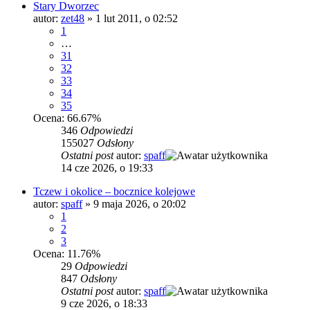
Stary Dworzec
autor:
zet48
»
1 lut 2011, o 02:52
1
…
31
32
33
34
35
Ocena: 66.67%
346
Odpowiedzi
155027
Odsłony
Ostatni post
autor:
spaff
14 cze 2026, o 19:33
Tczew i okolice – bocznice kolejowe
autor:
spaff
»
9 maja 2026, o 20:02
1
2
3
Ocena: 11.76%
29
Odpowiedzi
847
Odsłony
Ostatni post
autor:
spaff
9 cze 2026, o 18:33