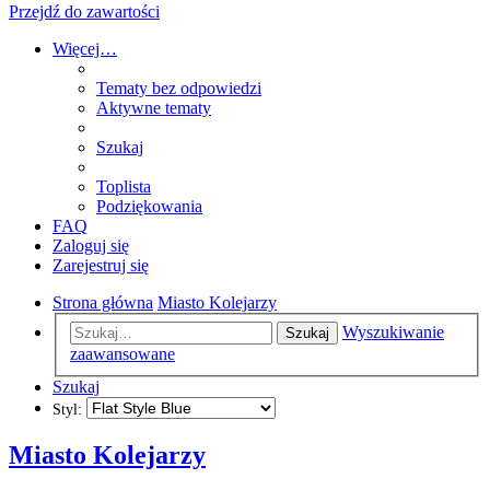
Przejdź do zawartości
Więcej…
Tematy bez odpowiedzi
Aktywne tematy
Szukaj
Toplista
Podziękowania
FAQ
Zaloguj się
Zarejestruj się
Strona główna
Miasto Kolejarzy
Wyszukiwanie
Szukaj
zaawansowane
Szukaj
Styl:
Miasto Kolejarzy