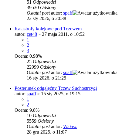
51
Odpowiedzi
39530
Odsłony
Ostatni post
autor:
spaff
22 sty 2026, o 20:38
Katastrofy kolejowe pod Tczewem
autor:
zet48
»
27 maja 2011, o 10:52
1
2
3
Ocena: 0.98%
25
Odpowiedzi
22999
Odsłony
Ostatni post
autor:
spaff
16 sty 2026, o 21:25
Posterunek odgałęźny Tczew Suchostrzygi
autor:
spaff
»
15 sty 2025, o 19:15
1
2
Ocena: 9.8%
10
Odpowiedzi
5559
Odsłony
Ostatni post
autor:
Wałasz
28 gru 2025, o 11:07