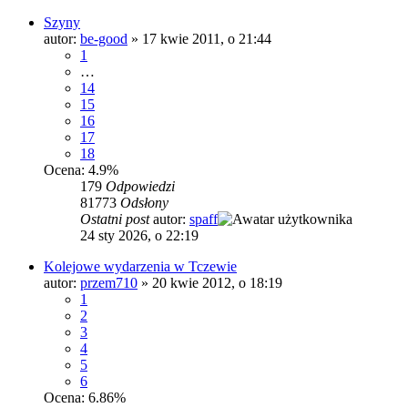
Szyny
autor:
be-good
»
17 kwie 2011, o 21:44
1
…
14
15
16
17
18
Ocena: 4.9%
179
Odpowiedzi
81773
Odsłony
Ostatni post
autor:
spaff
24 sty 2026, o 22:19
Kolejowe wydarzenia w Tczewie
autor:
przem710
»
20 kwie 2012, o 18:19
1
2
3
4
5
6
Ocena: 6.86%