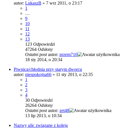
autor:
LukaszB
»
7 wrz 2011, o 23:17
1
…
9
10
11
12
13
123
Odpowiedzi
47264
Odsłony
Ostatni post
autor:
przem710
18 sty 2014, o 20:34
Piwnica/chłodnia przy starym dworcu
autor:
niespokojna66
»
11 sty 2013, o 22:35
1
2
3
4
30
Odpowiedzi
26264
Odsłony
Ostatni post
autor:
zet48
13 lip 2013, o 10:34
Nazwy ulic związane z koleją