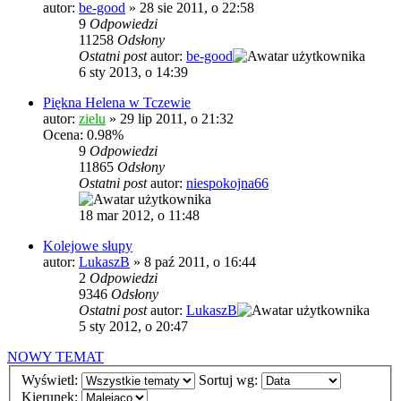
autor:
be-good
»
28 sie 2011, o 22:58
9
Odpowiedzi
11258
Odsłony
Ostatni post
autor:
be-good
6 sty 2013, o 14:39
Piękna Helena w Tczewie
autor:
zielu
»
29 lip 2011, o 21:32
Ocena: 0.98%
9
Odpowiedzi
11865
Odsłony
Ostatni post
autor:
niespokojna66
18 mar 2012, o 11:48
Kolejowe słupy
autor:
LukaszB
»
8 paź 2011, o 16:44
2
Odpowiedzi
9346
Odsłony
Ostatni post
autor:
LukaszB
5 sty 2012, o 20:47
NOWY TEMAT
Wyświetl:
Sortuj wg:
Kierunek: