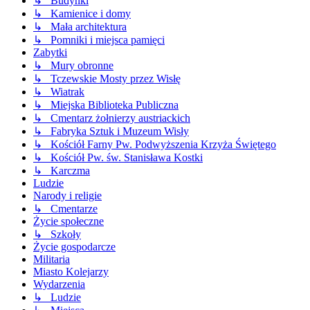
↳ Budynki
↳ Kamienice i domy
↳ Mała architektura
↳ Pomniki i miejsca pamięci
Zabytki
↳ Mury obronne
↳ Tczewskie Mosty przez Wisłę
↳ Wiatrak
↳ Miejska Biblioteka Publiczna
↳ Cmentarz żołnierzy austriackich
↳ Fabryka Sztuk i Muzeum Wisły
↳ Kościół Farny Pw. Podwyższenia Krzyża Świętego
↳ Kościół Pw. św. Stanisława Kostki
↳ Karczma
Ludzie
Narody i religie
↳ Cmentarze
Życie społeczne
↳ Szkoły
Życie gospodarcze
Militaria
Miasto Kolejarzy
Wydarzenia
↳ Ludzie