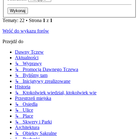
Tematy: 22 • Strona
1
z
1
Wróć do wykazu forów
Przejdź do
Dawny Tczew
Aktualności
↳ Wyprawy
↳ Promocja Dawnego Tczewa
↳ Byliśmy tam
↳ Inicjatywy zrealizowane
Historia
↳ Ktokolwiek wiedział, ktokolwiek wie
Przestrzeń miejska
↳ Osiedla
↳ Ulice
↳ Place
↳ Skwery i Parki
Architektura
↳ Obiekty Sakralne