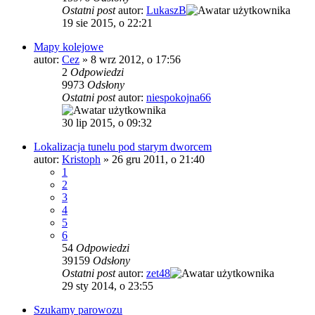
Ostatni post
autor:
LukaszB
19 sie 2015, o 22:21
Mapy kolejowe
autor:
Cez
»
8 wrz 2012, o 17:56
2
Odpowiedzi
9973
Odsłony
Ostatni post
autor:
niespokojna66
30 lip 2015, o 09:32
Lokalizacja tunelu pod starym dworcem
autor:
Kristoph
»
26 gru 2011, o 21:40
1
2
3
4
5
6
54
Odpowiedzi
39159
Odsłony
Ostatni post
autor:
zet48
29 sty 2014, o 23:55
Szukamy parowozu