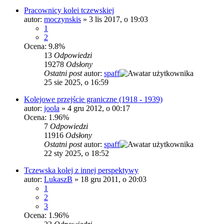
Pracownicy kolei tczewskiej
autor:
moczynskis
»
3 lis 2017, o 19:03
1
2
Ocena: 9.8%
13
Odpowiedzi
19278
Odsłony
Ostatni post
autor:
spaff
25 sie 2025, o 16:59
Kolejowe przejście graniczne (1918 - 1939)
autor:
joola
»
4 gru 2012, o 00:17
Ocena: 1.96%
7
Odpowiedzi
11916
Odsłony
Ostatni post
autor:
spaff
22 sty 2025, o 18:52
Tczewska kolej z innej perspektywy
autor:
LukaszB
»
18 gru 2011, o 20:03
1
2
3
Ocena: 1.96%