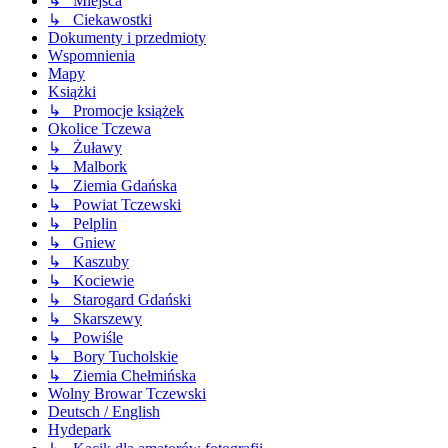
↳ Miejsca
↳ Ciekawostki
Dokumenty i przedmioty
Wspomnienia
Mapy
Książki
↳ Promocje książek
Okolice Tczewa
↳ Żuławy
↳ Malbork
↳ Ziemia Gdańska
↳ Powiat Tczewski
↳ Pelplin
↳ Gniew
↳ Kaszuby
↳ Kociewie
↳ Starogard Gdański
↳ Skarszewy
↳ Powiśle
↳ Bory Tucholskie
↳ Ziemia Chełmińska
Wolny Browar Tczewski
Deutsch / English
Hydepark