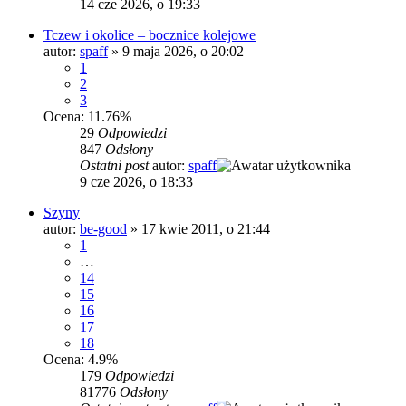
14 cze 2026, o 19:33
Tczew i okolice – bocznice kolejowe
autor:
spaff
»
9 maja 2026, o 20:02
1
2
3
Ocena: 11.76%
29
Odpowiedzi
847
Odsłony
Ostatni post
autor:
spaff
9 cze 2026, o 18:33
Szyny
autor:
be-good
»
17 kwie 2011, o 21:44
1
…
14
15
16
17
18
Ocena: 4.9%
179
Odpowiedzi
81776
Odsłony