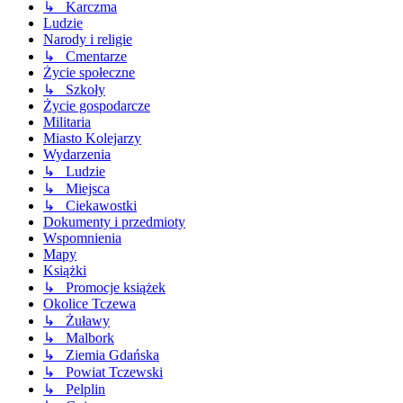
↳ Karczma
Ludzie
Narody i religie
↳ Cmentarze
Życie społeczne
↳ Szkoły
Życie gospodarcze
Militaria
Miasto Kolejarzy
Wydarzenia
↳ Ludzie
↳ Miejsca
↳ Ciekawostki
Dokumenty i przedmioty
Wspomnienia
Mapy
Książki
↳ Promocje książek
Okolice Tczewa
↳ Żuławy
↳ Malbork
↳ Ziemia Gdańska
↳ Powiat Tczewski
↳ Pelplin