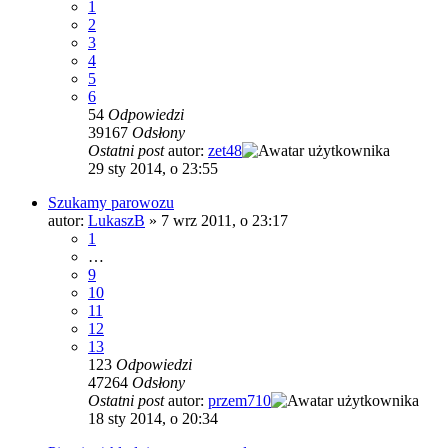
1
2
3
4
5
6
54
Odpowiedzi
39167
Odsłony
Ostatni post
autor:
zet48
29 sty 2014, o 23:55
Szukamy parowozu
autor:
LukaszB
»
7 wrz 2011, o 23:17
1
…
9
10
11
12
13
123
Odpowiedzi
47264
Odsłony
Ostatni post
autor:
przem710
18 sty 2014, o 20:34