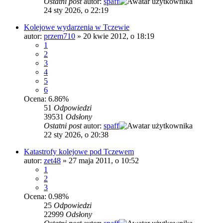
Ostatni post
autor:
spaff
24 sty 2026, o 22:19
Kolejowe wydarzenia w Tczewie
autor:
przem710
»
20 kwie 2012, o 18:19
1
2
3
4
5
6
Ocena: 6.86%
51
Odpowiedzi
39531
Odsłony
Ostatni post
autor:
spaff
22 sty 2026, o 20:38
Katastrofy kolejowe pod Tczewem
autor:
zet48
»
27 maja 2011, o 10:52
1
2
3
Ocena: 0.98%
25
Odpowiedzi
22999
Odsłony