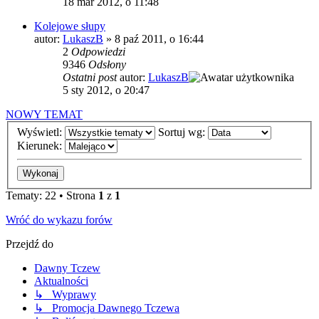
18 mar 2012, o 11:48
Kolejowe słupy
autor:
LukaszB
»
8 paź 2011, o 16:44
2
Odpowiedzi
9346
Odsłony
Ostatni post
autor:
LukaszB
5 sty 2012, o 20:47
NOWY TEMAT
Wyświetl:
Sortuj wg:
Kierunek:
Tematy: 22 • Strona
1
z
1
Wróć do wykazu forów
Przejdź do
Dawny Tczew
Aktualności
↳ Wyprawy
↳ Promocja Dawnego Tczewa