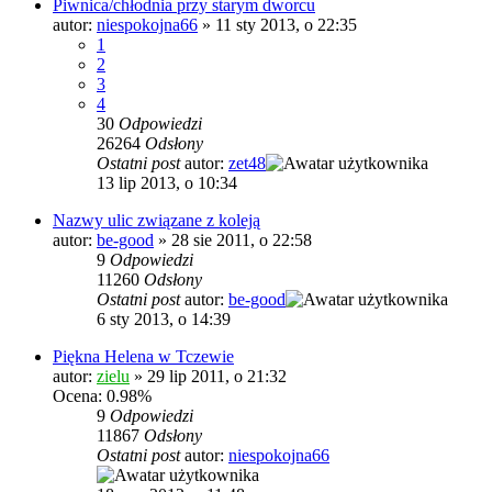
Piwnica/chłodnia przy starym dworcu
autor:
niespokojna66
»
11 sty 2013, o 22:35
1
2
3
4
30
Odpowiedzi
26264
Odsłony
Ostatni post
autor:
zet48
13 lip 2013, o 10:34
Nazwy ulic związane z koleją
autor:
be-good
»
28 sie 2011, o 22:58
9
Odpowiedzi
11260
Odsłony
Ostatni post
autor:
be-good
6 sty 2013, o 14:39
Piękna Helena w Tczewie
autor:
zielu
»
29 lip 2011, o 21:32
Ocena: 0.98%
9
Odpowiedzi
11867
Odsłony
Ostatni post
autor:
niespokojna66