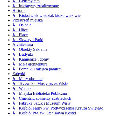
↳ Byliśmy tam
↳ Inicjatywy zrealizowane
Historia
↳ Ktokolwiek wiedział, ktokolwiek wie
Przestrzeń miejska
↳ Osiedla
↳ Ulice
↳ Place
↳ Skwery i Parki
Architektura
↳ Obiekty Sakralne
↳ Budynki
↳ Kamienice i domy
↳ Mała architektura
↳ Pomniki i miejsca pamięci
Zabytki
↳ Mury obronne
↳ Tczewskie Mosty przez Wisłę
↳ Wiatrak
↳ Miejska Biblioteka Publiczna
↳ Cmentarz żołnierzy austriackich
↳ Fabryka Sztuk i Muzeum Wisły
↳ Kościół Farny Pw. Podwyższenia Krzyża Świętego
↳ Kościół Pw. św. Stanisława Kostki