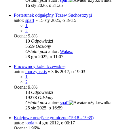
Ostatni post
autor:
spaff
16 sty 2026, o 21:25
Posterunek odgałęźny Tczew Suchostrzygi
autor:
spaff
»
15 sty 2025, o 19:15
1
2
Ocena: 9.8%
10
Odpowiedzi
5559
Odsłony
Ostatni post
autor:
Wałasz
28 gru 2025, o 11:07
Pracownicy kolei tczewskiej
autor:
moczynskis
»
3 lis 2017, o 19:03
1
2
Ocena: 9.8%
13
Odpowiedzi
19278
Odsłony
Ostatni post
autor:
spaff
25 sie 2025, o 16:59
Kolejowe przejście graniczne (1918 - 1939)
autor:
joola
»
4 gru 2012, o 00:17
Ocena: 1.96%