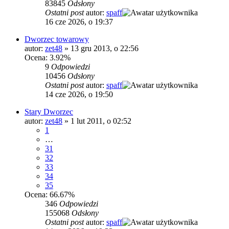
83845
Odsłony
Ostatni post
autor:
spaff
16 cze 2026, o 19:37
Dworzec towarowy
autor:
zet48
»
13 gru 2013, o 22:56
Ocena: 3.92%
9
Odpowiedzi
10456
Odsłony
Ostatni post
autor:
spaff
14 cze 2026, o 19:50
Stary Dworzec
autor:
zet48
»
1 lut 2011, o 02:52
1
…
31
32
33
34
35
Ocena: 66.67%
346
Odpowiedzi
155068
Odsłony
Ostatni post
autor:
spaff