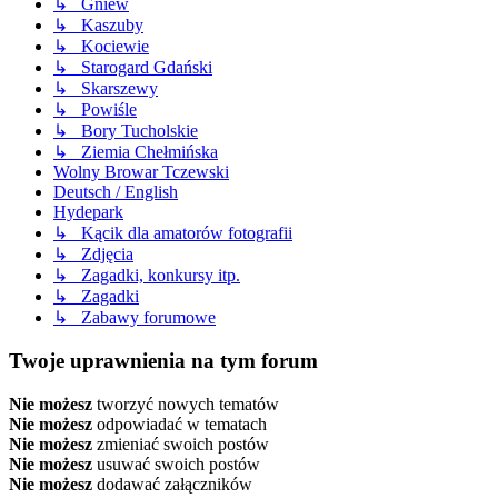
↳ Gniew
↳ Kaszuby
↳ Kociewie
↳ Starogard Gdański
↳ Skarszewy
↳ Powiśle
↳ Bory Tucholskie
↳ Ziemia Chełmińska
Wolny Browar Tczewski
Deutsch / English
Hydepark
↳ Kącik dla amatorów fotografii
↳ Zdjęcia
↳ Zagadki, konkursy itp.
↳ Zagadki
↳ Zabawy forumowe
Twoje uprawnienia na tym forum
Nie możesz
tworzyć nowych tematów
Nie możesz
odpowiadać w tematach
Nie możesz
zmieniać swoich postów
Nie możesz
usuwać swoich postów
Nie możesz
dodawać załączników