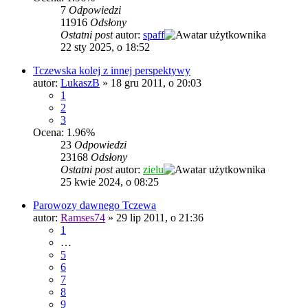
7
Odpowiedzi
11916
Odsłony
Ostatni post
autor:
spaff
22 sty 2025, o 18:52
Tczewska kolej z innej perspektywy
autor:
LukaszB
»
18 gru 2011, o 20:03
1
2
3
Ocena: 1.96%
23
Odpowiedzi
23168
Odsłony
Ostatni post
autor:
zielu
25 kwie 2024, o 08:25
Parowozy dawnego Tczewa
autor:
Ramses74
»
29 lip 2011, o 21:36
1
…
5
6
7
8
9