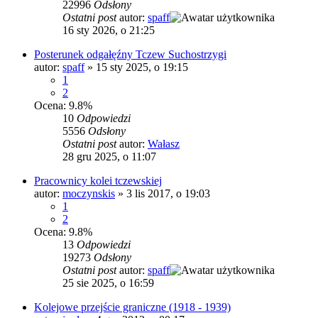
22996
Odsłony
Ostatni post
autor:
spaff
16 sty 2026, o 21:25
Posterunek odgałęźny Tczew Suchostrzygi
autor:
spaff
»
15 sty 2025, o 19:15
1
2
Ocena: 9.8%
10
Odpowiedzi
5556
Odsłony
Ostatni post
autor:
Wałasz
28 gru 2025, o 11:07
Pracownicy kolei tczewskiej
autor:
moczynskis
»
3 lis 2017, o 19:03
1
2
Ocena: 9.8%
13
Odpowiedzi
19273
Odsłony
Ostatni post
autor:
spaff
25 sie 2025, o 16:59
Kolejowe przejście graniczne (1918 - 1939)