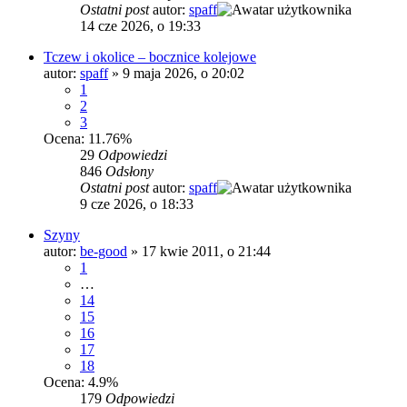
Ostatni post
autor:
spaff
14 cze 2026, o 19:33
Tczew i okolice – bocznice kolejowe
autor:
spaff
»
9 maja 2026, o 20:02
1
2
3
Ocena: 11.76%
29
Odpowiedzi
846
Odsłony
Ostatni post
autor:
spaff
9 cze 2026, o 18:33
Szyny
autor:
be-good
»
17 kwie 2011, o 21:44
1
…
14
15
16
17
18
Ocena: 4.9%
179
Odpowiedzi