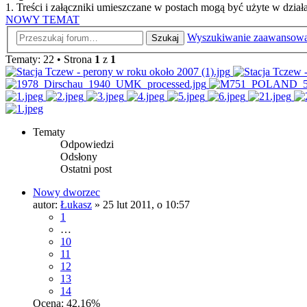
1. Treści i załączniki umieszczane w postach mogą być użyte w dzi
NOWY TEMAT
Wyszukiwanie zaawansow
Szukaj
Tematy: 22 • Strona
1
z
1
Tematy
Odpowiedzi
Odsłony
Ostatni post
Nowy dworzec
autor:
Łukasz
»
25 lut 2011, o 10:57
1
…
10
11
12
13
14
Ocena: 42.16%