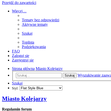
Przejdź do zawartości
Więcej…
Tematy bez odpowiedzi
Aktywne tematy
Szukaj
Toplista
Podziękowania
FAQ
Zaloguj się
Zarejestruj się
Strona główna
Miasto Kolejarzy
Wyszukiwanie zaaw
Szukaj
Szukaj
Styl:
Miasto Kolejarzy
Regulamin forum