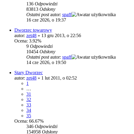
136
Odpowiedzi
83813
Odsłony
Ostatni post
autor:
spaff
16 cze 2026, o 19:37
Dworzec towarowy
autor:
zet48
»
13 gru 2013, o 22:56
Ocena: 3.92%
9
Odpowiedzi
10454
Odsłony
Ostatni post
autor:
spaff
14 cze 2026, o 19:50
Stary Dworzec
autor:
zet48
»
1 lut 2011, o 02:52
1
…
31
32
33
34
35
Ocena: 66.67%
346
Odpowiedzi
154958
Odsłony