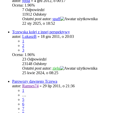
autor:
joola
»
4 gru 2012, o 00:17
Ocena: 1.96%
7
Odpowiedzi
11912
Odsłony
Ostatni post
autor:
spaff
22 sty 2025, o 18:52
Tczewska kolej z innej perspektywy
autor:
LukaszB
»
18 gru 2011, o 20:03
1
2
3
Ocena: 1.96%
23
Odpowiedzi
23148
Odsłony
Ostatni post
autor:
zielu
25 kwie 2024, o 08:25
Parowozy dawnego Tczewa
autor:
Ramses74
»
29 lip 2011, o 21:36
1
…
5
6
7