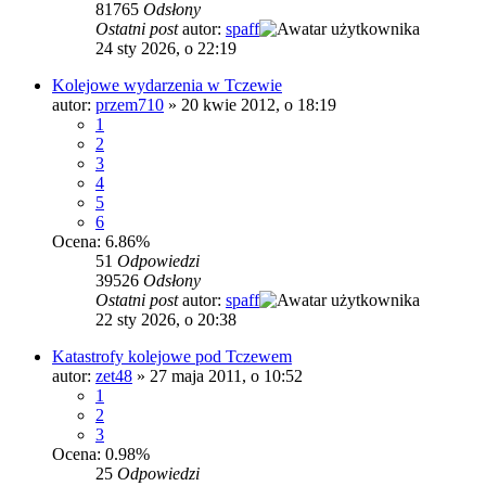
81765
Odsłony
Ostatni post
autor:
spaff
24 sty 2026, o 22:19
Kolejowe wydarzenia w Tczewie
autor:
przem710
»
20 kwie 2012, o 18:19
1
2
3
4
5
6
Ocena: 6.86%
51
Odpowiedzi
39526
Odsłony
Ostatni post
autor:
spaff
22 sty 2026, o 20:38
Katastrofy kolejowe pod Tczewem
autor:
zet48
»
27 maja 2011, o 10:52
1
2
3
Ocena: 0.98%
25
Odpowiedzi