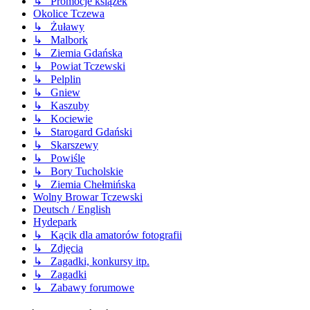
↳ Promocje książek
Okolice Tczewa
↳ Żuławy
↳ Malbork
↳ Ziemia Gdańska
↳ Powiat Tczewski
↳ Pelplin
↳ Gniew
↳ Kaszuby
↳ Kociewie
↳ Starogard Gdański
↳ Skarszewy
↳ Powiśle
↳ Bory Tucholskie
↳ Ziemia Chełmińska
Wolny Browar Tczewski
Deutsch / English
Hydepark
↳ Kącik dla amatorów fotografii
↳ Zdjęcia
↳ Zagadki, konkursy itp.
↳ Zagadki
↳ Zabawy forumowe