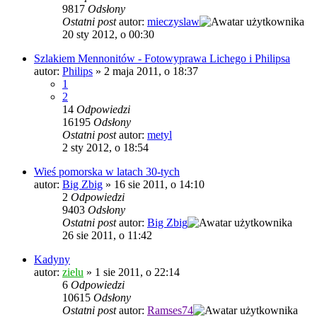
9817
Odsłony
Ostatni post
autor:
mieczyslaw
20 sty 2012, o 00:30
Szlakiem Mennonitów - Fotowyprawa Lichego i Philipsa
autor:
Philips
»
2 maja 2011, o 18:37
1
2
14
Odpowiedzi
16195
Odsłony
Ostatni post
autor:
metyl
2 sty 2012, o 18:54
Wieś pomorska w latach 30-tych
autor:
Big Zbig
»
16 sie 2011, o 14:10
2
Odpowiedzi
9403
Odsłony
Ostatni post
autor:
Big Zbig
26 sie 2011, o 11:42
Kadyny
autor:
zielu
»
1 sie 2011, o 22:14
6
Odpowiedzi
10615
Odsłony
Ostatni post
autor:
Ramses74