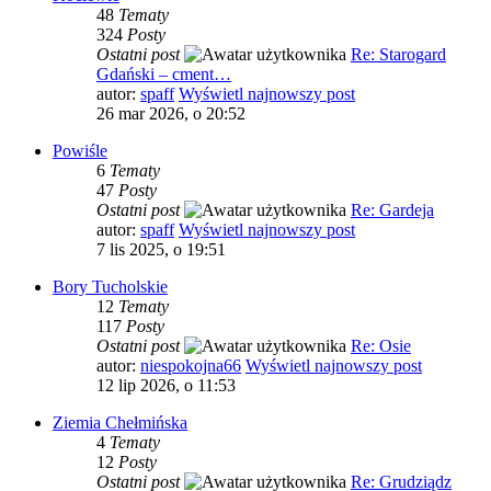
48
Tematy
324
Posty
Ostatni post
Re: Starogard
Gdański – cment…
autor:
spaff
Wyświetl najnowszy post
26 mar 2026, o 20:52
Powiśle
6
Tematy
47
Posty
Ostatni post
Re: Gardeja
autor:
spaff
Wyświetl najnowszy post
7 lis 2025, o 19:51
Bory Tucholskie
12
Tematy
117
Posty
Ostatni post
Re: Osie
autor:
niespokojna66
Wyświetl najnowszy post
12 lip 2026, o 11:53
Ziemia Chełmińska
4
Tematy
12
Posty
Ostatni post
Re: Grudziądz