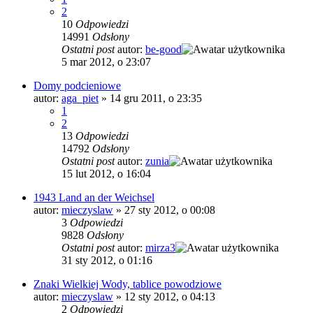
2
10
Odpowiedzi
14991
Odsłony
Ostatni post
autor:
be-good
5 mar 2012, o 23:07
Domy podcieniowe
autor:
aga_piet
»
14 gru 2011, o 23:35
1
2
13
Odpowiedzi
14792
Odsłony
Ostatni post
autor:
zunia
15 lut 2012, o 16:04
1943 Land an der Weichsel
autor:
mieczyslaw
»
27 sty 2012, o 00:08
3
Odpowiedzi
9828
Odsłony
Ostatni post
autor:
mirza3
31 sty 2012, o 01:16
Znaki Wielkiej Wody, tablice powodziowe
autor:
mieczyslaw
»
12 sty 2012, o 04:13
2
Odpowiedzi