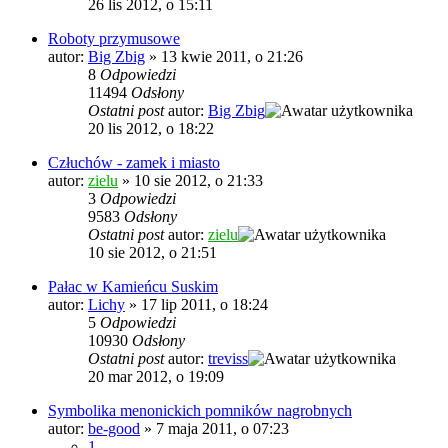
26 lis 2012, o 15:11
Roboty przymusowe
autor:
Big Zbig
»
13 kwie 2011, o 21:26
8
Odpowiedzi
11494
Odsłony
Ostatni post
autor:
Big Zbig
20 lis 2012, o 18:22
Człuchów - zamek i miasto
autor:
zielu
»
10 sie 2012, o 21:33
3
Odpowiedzi
9583
Odsłony
Ostatni post
autor:
zielu
10 sie 2012, o 21:51
Pałac w Kamieńcu Suskim
autor:
Lichy
»
17 lip 2011, o 18:24
5
Odpowiedzi
10930
Odsłony
Ostatni post
autor:
treviss
20 mar 2012, o 19:09
Symbolika menonickich pomników nagrobnych
autor:
be-good
»
7 maja 2011, o 07:23
1