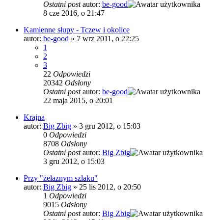
Ostatni post
autor:
be-good
8 cze 2016, o 21:47
Kamienne słupy - Tczew i okolice
autor:
be-good
»
7 wrz 2011, o 22:25
1
2
3
22
Odpowiedzi
20342
Odsłony
Ostatni post
autor:
be-good
22 maja 2015, o 20:01
Krajna
autor:
Big Zbig
»
3 gru 2012, o 15:03
0
Odpowiedzi
8708
Odsłony
Ostatni post
autor:
Big Zbig
3 gru 2012, o 15:03
Przy "żelaznym szlaku"
autor:
Big Zbig
»
25 lis 2012, o 20:50
1
Odpowiedzi
9015
Odsłony
Ostatni post
autor:
Big Zbig