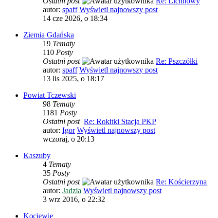
Ostatni post
Re: Lichnowy
autor:
spaff
Wyświetl najnowszy post
14 cze 2026, o 18:34
Ziemia Gdańska
19
Tematy
110
Posty
Ostatni post
Re: Pszczółki
autor:
spaff
Wyświetl najnowszy post
13 lis 2025, o 18:17
Powiat Tczewski
98
Tematy
1181
Posty
Ostatni post
Re: Rokitki Stacja PKP
autor:
Igor
Wyświetl najnowszy post
wczoraj, o 20:13
Kaszuby
4
Tematy
35
Posty
Ostatni post
Re: Kościerzyna
autor:
Jadzia
Wyświetl najnowszy post
3 wrz 2016, o 22:32
Kociewie