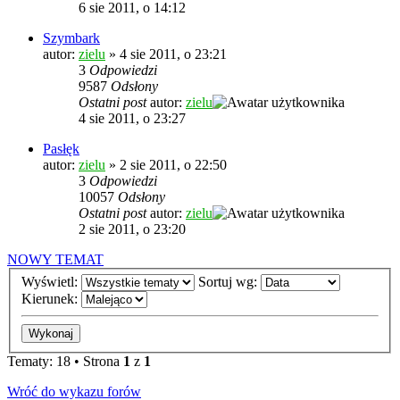
6 sie 2011, o 14:12
Szymbark
autor:
zielu
»
4 sie 2011, o 23:21
3
Odpowiedzi
9587
Odsłony
Ostatni post
autor:
zielu
4 sie 2011, o 23:27
Pasłęk
autor:
zielu
»
2 sie 2011, o 22:50
3
Odpowiedzi
10057
Odsłony
Ostatni post
autor:
zielu
2 sie 2011, o 23:20
NOWY TEMAT
Wyświetl:
Sortuj wg:
Kierunek:
Tematy: 18 • Strona
1
z
1
Wróć do wykazu forów