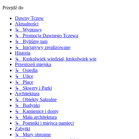
Przejdź do
Dawny Tczew
Aktualności
↳ Wyprawy
↳ Promocja Dawnego Tczewa
↳ Byliśmy tam
↳ Inicjatywy zrealizowane
Historia
↳ Ktokolwiek wiedział, ktokolwiek wie
Przestrzeń miejska
↳ Osiedla
↳ Ulice
↳ Place
↳ Skwery i Parki
Architektura
↳ Obiekty Sakralne
↳ Budynki
↳ Kamienice i domy
↳ Mała architektura
↳ Pomniki i miejsca pamięci
Zabytki
↳ Mury obronne