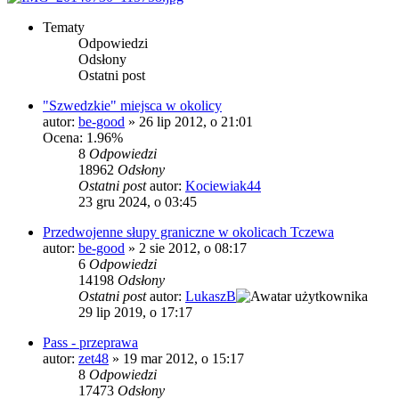
Tematy
Odpowiedzi
Odsłony
Ostatni post
"Szwedzkie" miejsca w okolicy
autor:
be-good
»
26 lip 2012, o 21:01
Ocena: 1.96%
8
Odpowiedzi
18962
Odsłony
Ostatni post
autor:
Kociewiak44
23 gru 2024, o 03:45
Przedwojenne słupy graniczne w okolicach Tczewa
autor:
be-good
»
2 sie 2012, o 08:17
6
Odpowiedzi
14198
Odsłony
Ostatni post
autor:
LukaszB
29 lip 2019, o 17:17
Pass - przeprawa
autor:
zet48
»
19 mar 2012, o 15:17
8
Odpowiedzi
17473
Odsłony