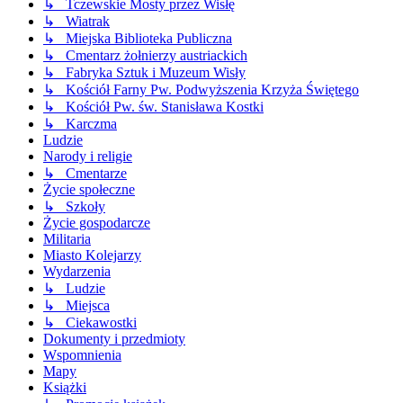
↳ Tczewskie Mosty przez Wisłę
↳ Wiatrak
↳ Miejska Biblioteka Publiczna
↳ Cmentarz żołnierzy austriackich
↳ Fabryka Sztuk i Muzeum Wisły
↳ Kościół Farny Pw. Podwyższenia Krzyża Świętego
↳ Kościół Pw. św. Stanisława Kostki
↳ Karczma
Ludzie
Narody i religie
↳ Cmentarze
Życie społeczne
↳ Szkoły
Życie gospodarcze
Militaria
Miasto Kolejarzy
Wydarzenia
↳ Ludzie
↳ Miejsca
↳ Ciekawostki
Dokumenty i przedmioty
Wspomnienia
Mapy
Książki