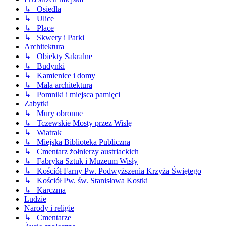
↳ Osiedla
↳ Ulice
↳ Place
↳ Skwery i Parki
Architektura
↳ Obiekty Sakralne
↳ Budynki
↳ Kamienice i domy
↳ Mała architektura
↳ Pomniki i miejsca pamięci
Zabytki
↳ Mury obronne
↳ Tczewskie Mosty przez Wisłę
↳ Wiatrak
↳ Miejska Biblioteka Publiczna
↳ Cmentarz żołnierzy austriackich
↳ Fabryka Sztuk i Muzeum Wisły
↳ Kościół Farny Pw. Podwyższenia Krzyża Świętego
↳ Kościół Pw. św. Stanisława Kostki
↳ Karczma
Ludzie
Narody i religie
↳ Cmentarze