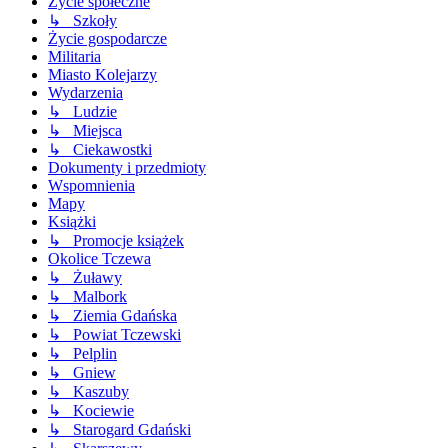
Życie społeczne
↳ Szkoły
Życie gospodarcze
Militaria
Miasto Kolejarzy
Wydarzenia
↳ Ludzie
↳ Miejsca
↳ Ciekawostki
Dokumenty i przedmioty
Wspomnienia
Mapy
Książki
↳ Promocje książek
Okolice Tczewa
↳ Żuławy
↳ Malbork
↳ Ziemia Gdańska
↳ Powiat Tczewski
↳ Pelplin
↳ Gniew
↳ Kaszuby
↳ Kociewie
↳ Starogard Gdański