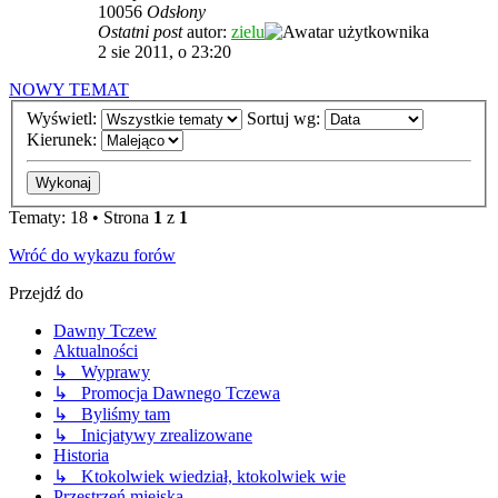
10056
Odsłony
Ostatni post
autor:
zielu
2 sie 2011, o 23:20
NOWY TEMAT
Wyświetl:
Sortuj wg:
Kierunek:
Tematy: 18 • Strona
1
z
1
Wróć do wykazu forów
Przejdź do
Dawny Tczew
Aktualności
↳ Wyprawy
↳ Promocja Dawnego Tczewa
↳ Byliśmy tam
↳ Inicjatywy zrealizowane
Historia
↳ Ktokolwiek wiedział, ktokolwiek wie
Przestrzeń miejska