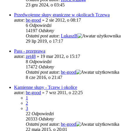
23 gru 2024, o 03:45
Przedwojenne słupy graniczne w okolicach Tczewa
autor:
be-good
»
2 sie 2012, o 08:17
6
Odpowiedzi
14197
Odsłony
Ostatni post
autor:
LukaszB
29 lip 2019, o 17:17
Pass - przeprawa
autor:
zet48
»
19 mar 2012, o 15:17
8
Odpowiedzi
17472
Odsłony
Ostatni post
autor:
be-good
8 cze 2016, o 21:47
Kamienne słupy - Tczew i okolice
autor:
be-good
»
7 wrz 2011, o 22:25
1
2
3
22
Odpowiedzi
20333
Odsłony
Ostatni post
autor:
be-good
22 maja 2015, o 20:01