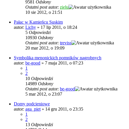
9581
Odsłony
Ostatni post
autor:
zielu
10 sie 2012, o 21:51
Pałac w Kamieńcu Suskim
autor:
Lichy
»
17 lip 2011, o 18:24
5
Odpowiedzi
10930
Odsłony
Ostatni post
autor:
treviss
20 mar 2012, o 19:09
Symbolika menonickich pomników nagrobnych
autor:
be-good
»
7 maja 2011, o 07:23
1
2
10
Odpowiedzi
14989
Odsłony
Ostatni post
autor:
be-good
5 mar 2012, o 23:07
Domy podcieniowe
autor:
aga_piet
»
14 gru 2011, o 23:35
1
2
13
Odpowiedzi