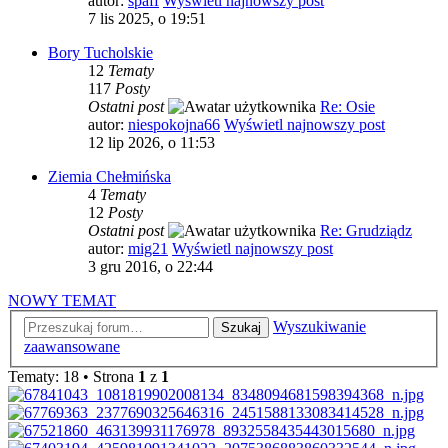
autor:
spaff
Wyświetl najnowszy post
7 lis 2025, o 19:51
Bory Tucholskie
12
Tematy
117
Posty
Ostatni post
Re: Osie
autor:
niespokojna66
Wyświetl najnowszy post
12 lip 2026, o 11:53
Ziemia Chełmińska
4
Tematy
12
Posty
Ostatni post
Re: Grudziądz
autor:
mig21
Wyświetl najnowszy post
3 gru 2016, o 22:44
NOWY TEMAT
Wyszukiwanie
Szukaj
zaawansowane
Tematy: 18 • Strona
1
z
1