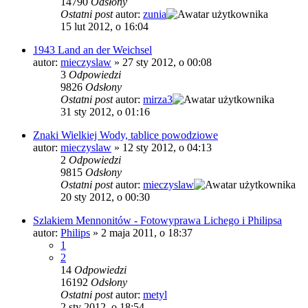
14790
Odsłony
Ostatni post
autor:
zunia
15 lut 2012, o 16:04
1943 Land an der Weichsel
autor:
mieczyslaw
»
27 sty 2012, o 00:08
3
Odpowiedzi
9826
Odsłony
Ostatni post
autor:
mirza3
31 sty 2012, o 01:16
Znaki Wielkiej Wody, tablice powodziowe
autor:
mieczyslaw
»
12 sty 2012, o 04:13
2
Odpowiedzi
9815
Odsłony
Ostatni post
autor:
mieczyslaw
20 sty 2012, o 00:30
Szlakiem Mennonitów - Fotowyprawa Lichego i Philipsa
autor:
Philips
»
2 maja 2011, o 18:37
1
2
14
Odpowiedzi
16192
Odsłony
Ostatni post
autor:
metyl
2 sty 2012, o 18:54