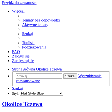
Przejdź do zawartości
Więcej…
Tematy bez odpowiedzi
Aktywne tematy
Szukaj
Toplista
Podziękowania
FAQ
Zaloguj się
Zarejestruj się
Strona główna
Okolice Tczewa
Wyszukiwanie
Szukaj
zaawansowane
Szukaj
Styl:
Okolice Tczewa