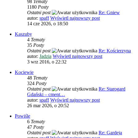
98
Tematy
1180
Posty
Ostatni post
Re: Gniew
autor:
spaff
Wyświetl najnowszy post
14 cze 2026, o 18:50
Kaszuby
4
Tematy
35
Posty
Ostatni post
Re: Kościerzyna
autor:
Jadzia
Wyświetl najnowszy post
3 wrz 2016, o 22:32
Kociewie
48
Tematy
324
Posty
Ostatni post
Re: Starogard
Gdański – cment…
autor:
spaff
Wyświetl najnowszy post
26 mar 2026, o 20:52
Powiśle
6
Tematy
47
Posty
Ostatni post
Re: Gardeja