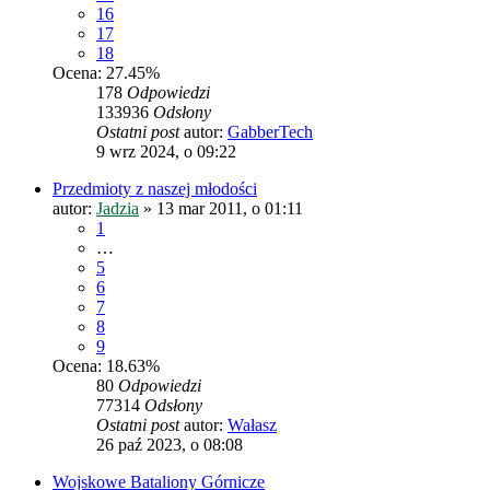
16
17
18
Ocena: 27.45%
178
Odpowiedzi
133936
Odsłony
Ostatni post
autor:
GabberTech
9 wrz 2024, o 09:22
Przedmioty z naszej młodości
autor:
Jadzia
»
13 mar 2011, o 01:11
1
…
5
6
7
8
9
Ocena: 18.63%
80
Odpowiedzi
77314
Odsłony
Ostatni post
autor:
Wałasz
26 paź 2023, o 08:08
Wojskowe Bataliony Górnicze