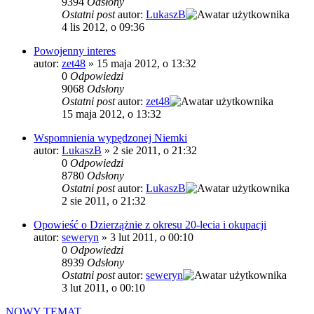
9394
Odsłony
Ostatni post
autor:
LukaszB
4 lis 2012, o 09:36
Powojenny interes
autor:
zet48
»
15 maja 2012, o 13:32
0
Odpowiedzi
9068
Odsłony
Ostatni post
autor:
zet48
15 maja 2012, o 13:32
Wspomnienia wypędzonej Niemki
autor:
LukaszB
»
2 sie 2011, o 21:32
0
Odpowiedzi
8780
Odsłony
Ostatni post
autor:
LukaszB
2 sie 2011, o 21:32
Opowieść o Dzierzążnie z okresu 20-lecia i okupacji
autor:
seweryn
»
3 lut 2011, o 00:10
0
Odpowiedzi
8939
Odsłony
Ostatni post
autor:
seweryn
3 lut 2011, o 00:10
NOWY TEMAT