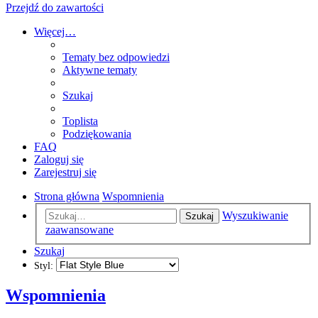
Przejdź do zawartości
Więcej…
Tematy bez odpowiedzi
Aktywne tematy
Szukaj
Toplista
Podziękowania
FAQ
Zaloguj się
Zarejestruj się
Strona główna
Wspomnienia
Wyszukiwanie
Szukaj
zaawansowane
Szukaj
Styl:
Wspomnienia