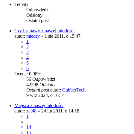
Tematy
Odpowiedzi
Odsłony
Ostatni post
Gry i zabawy z naszej młodości
autor:
mieczy
»
1 sie 2011, o 15:47
1
2
3
4
5
6
Ocena: 0.98%
56
Odpowiedzi
42298
Odsłony
Ostatni post
autor:
GabberTech
9 wrz 2024, o 16:14
Miejsca z naszej młodości
autor:
zet48
»
24 lut 2011, o 14:18
1
…
14
15