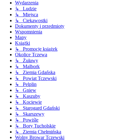
Wydarzenia
↳ Ludzie
↳ Miejsca
↳ Ciekawostki
Dokumenty i przedmioty
Wspomnienia
Mapy
Książki
↳ Promocje książek
Okolice Tczewa
↳ Żuławy
↳ Malbork
↳ Ziemia Gdańska
↳ Powiat Tczewski
↳ Pelplin
↳ Gniew
↳ Kaszuby
↳ Kociewie
↳ Starogard Gdański
↳ Skarszewy
↳ Powiśle
↳ Bory Tucholskie
↳ Ziemia Chełmińska
Wolny Browar Tczewski