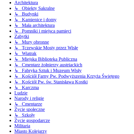
Architektura
↳ Obiekty Sakralne
↳ Budynki
↳ Kamienice i domy
↳ Mała architektura
↳ Pomniki i miejsca pamięci
Zabytki
↳ Mury obronne
↳ Tczewskie Mosty przez Wisłę
↳ Wiatrak
↳ Miejska Biblioteka Publiczna
↳ Cmentarz żołnierzy austriackich
↳ Fabryka Sztuk i Muzeum Wisły
↳ Kościół Farny Pw. Podwyższenia Krzyża Świętego
↳ Kościół Pw. św. Stanisława Kostki
↳ Karczma
Ludzie
Narody i religie
↳ Cmentarze
Życie społeczne
↳ Szkoły
Życie gospodarcze
Militaria
Miasto Kolejarzy