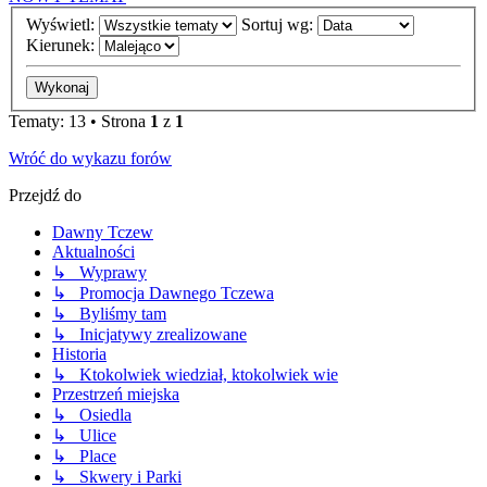
Wyświetl:
Sortuj wg:
Kierunek:
Tematy: 13 • Strona
1
z
1
Wróć do wykazu forów
Przejdź do
Dawny Tczew
Aktualności
↳ Wyprawy
↳ Promocja Dawnego Tczewa
↳ Byliśmy tam
↳ Inicjatywy zrealizowane
Historia
↳ Ktokolwiek wiedział, ktokolwiek wie
Przestrzeń miejska
↳ Osiedla
↳ Ulice
↳ Place
↳ Skwery i Parki