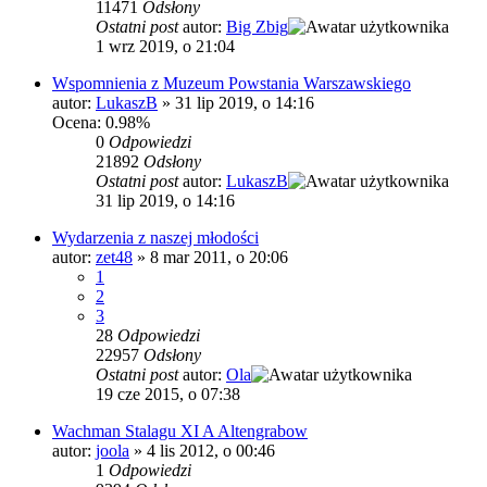
11471
Odsłony
Ostatni post
autor:
Big Zbig
1 wrz 2019, o 21:04
Wspomnienia z Muzeum Powstania Warszawskiego
autor:
LukaszB
»
31 lip 2019, o 14:16
Ocena: 0.98%
0
Odpowiedzi
21892
Odsłony
Ostatni post
autor:
LukaszB
31 lip 2019, o 14:16
Wydarzenia z naszej młodości
autor:
zet48
»
8 mar 2011, o 20:06
1
2
3
28
Odpowiedzi
22957
Odsłony
Ostatni post
autor:
Ola
19 cze 2015, o 07:38
Wachman Stalagu XI A Altengrabow
autor:
joola
»
4 lis 2012, o 00:46
1
Odpowiedzi