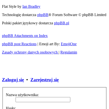
Flat Style by
Ian Bradley
Technologię dostarcza
phpBB
® Forum Software © phpBB Limited
Polski pakiet językowy dostarcza
phpBB.pl
phpBB Attachments on Index
phpBB post Reactions
| Emoji art By:
EmojiOne
Zasady ochrony danych osobowych
|
Regulamin
Zaloguj się
•
Zarejestruj się
Nazwa użytkownika:
Hasło: