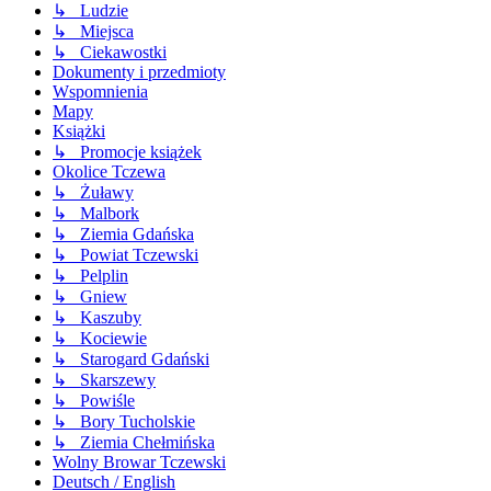
↳ Ludzie
↳ Miejsca
↳ Ciekawostki
Dokumenty i przedmioty
Wspomnienia
Mapy
Książki
↳ Promocje książek
Okolice Tczewa
↳ Żuławy
↳ Malbork
↳ Ziemia Gdańska
↳ Powiat Tczewski
↳ Pelplin
↳ Gniew
↳ Kaszuby
↳ Kociewie
↳ Starogard Gdański
↳ Skarszewy
↳ Powiśle
↳ Bory Tucholskie
↳ Ziemia Chełmińska
Wolny Browar Tczewski
Deutsch / English