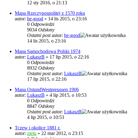
12 sty 2016, o 21:13
Mapa Rzeczypospolitej z 1570 roku
autor:
be-good
»
14 lis 2015, o 23:16
0
Odpowiedzi
9034
Odsłony
Ostatni post
autor:
be-good
14 lis 2015, o 23:16
Mapa Samochodowa Polski 1974
autor:
LukaszB
»
17 lip 2015, o 22:16
0
Odpowiedzi
8932
Odsłony
Ostatni post
autor:
LukaszB
17 lip 2015, o 22:16
Mapa OstundWestpreussen 1906
autor:
LukaszB
»
4 lip 2015, o 10:53
0
Odpowiedzi
8847
Odsłony
Ostatni post
autor:
LukaszB
4 lip 2015, o 10:53
Tczew i okolice 1881 r.
autor:
zielu
»
22 mar 2012, o 23:15