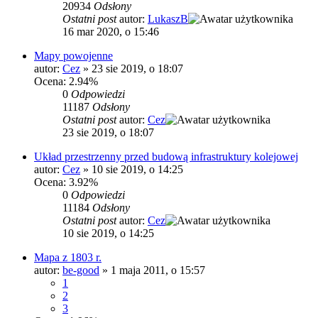
20934
Odsłony
Ostatni post
autor:
LukaszB
16 mar 2020, o 15:46
Mapy powojenne
autor:
Cez
»
23 sie 2019, o 18:07
Ocena: 2.94%
0
Odpowiedzi
11187
Odsłony
Ostatni post
autor:
Cez
23 sie 2019, o 18:07
Układ przestrzenny przed budową infrastruktury kolejowej
autor:
Cez
»
10 sie 2019, o 14:25
Ocena: 3.92%
0
Odpowiedzi
11184
Odsłony
Ostatni post
autor:
Cez
10 sie 2019, o 14:25
Mapa z 1803 r.
autor:
be-good
»
1 maja 2011, o 15:57
1
2
3