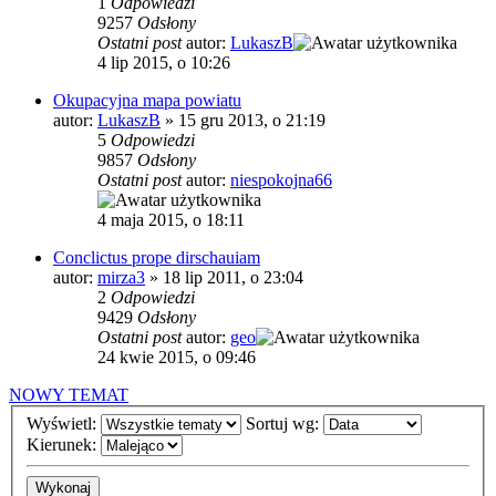
1
Odpowiedzi
9257
Odsłony
Ostatni post
autor:
LukaszB
4 lip 2015, o 10:26
Okupacyjna mapa powiatu
autor:
LukaszB
»
15 gru 2013, o 21:19
5
Odpowiedzi
9857
Odsłony
Ostatni post
autor:
niespokojna66
4 maja 2015, o 18:11
Conclictus prope dirschauiam
autor:
mirza3
»
18 lip 2011, o 23:04
2
Odpowiedzi
9429
Odsłony
Ostatni post
autor:
geo
24 kwie 2015, o 09:46
NOWY TEMAT
Wyświetl:
Sortuj wg:
Kierunek: