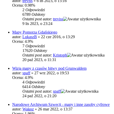
autor:
treviss
»
6 lis 2023, o 15:16
Ocena: 0.98%
2
Odpowiedzi
6789
Odsłony
Ostatni post
autor:
treviss
9 lis 2023, o 23:24
Mapy Pomorza Gdańskiego
autor:
LukaszB
»
22 cze 2016, o 13:29
Ocena: 4.9%
7
Odpowiedzi
17620
Odsłony
Ostatni post
autor:
Kristoph
20 paź 2023, o 11:31
Wizja mapy z czasów bitwy pod Grunwaldem
autor:
spaff
»
27 wrz 2022, o 19:53
Ocena: 4.9%
4
Odpowiedzi
6414
Odsłony
Ostatni post
autor:
spaff
24 paź 2022, o 21:20
Narodowe Archiwum Szwecji - mapy i inne zasoby cyfrowe
autor:
Wałasz
»
26 mar 2022, o 13:37
Ocena: 1.96%