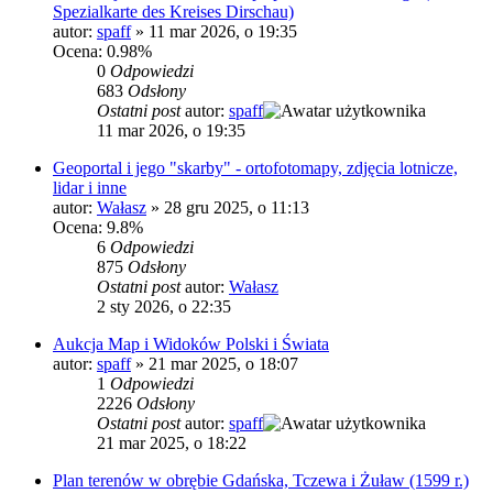
Spezialkarte des Kreises Dirschau)
autor:
spaff
»
11 mar 2026, o 19:35
Ocena: 0.98%
0
Odpowiedzi
683
Odsłony
Ostatni post
autor:
spaff
11 mar 2026, o 19:35
Geoportal i jego "skarby" - ortofotomapy, zdjęcia lotnicze,
lidar i inne
autor:
Wałasz
»
28 gru 2025, o 11:13
Ocena: 9.8%
6
Odpowiedzi
875
Odsłony
Ostatni post
autor:
Wałasz
2 sty 2026, o 22:35
Aukcja Map i Widoków Polski i Świata
autor:
spaff
»
21 mar 2025, o 18:07
1
Odpowiedzi
2226
Odsłony
Ostatni post
autor:
spaff
21 mar 2025, o 18:22
Plan terenów w obrębie Gdańska, Tczewa i Żuław (1599 r.)