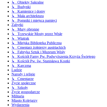
↳ Obiekty Sakralne
↳ Budynki
↳ Kamienice i domy
↳ Mała architektura
↳ Pomniki i miejsca pamięci
Zabytki
↳ Mury obronne
↳ Tczewskie Mosty przez Wisłę
↳ Wiatrak
↳ Miejska Biblioteka Publiczna
↳ Cmentarz żołnierzy austriackich
↳ Fabryka Sztuk i Muzeum Wisły
↳ Kościół Farny Pw. Podwyższenia Krzyża Świętego
↳ Kościół Pw. św. Stanisława Kostki
↳ Karczma
Ludzie
Narody i religie
↳ Cmentarze
Życie społeczne
↳ Szkoły
Życie gospodarcze
Militaria
Miasto Kolejarzy
Wydarzenia