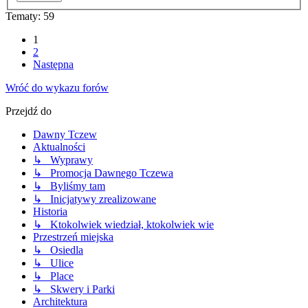
Tematy: 59
1
2
Następna
Wróć do wykazu forów
Przejdź do
Dawny Tczew
Aktualności
↳ Wyprawy
↳ Promocja Dawnego Tczewa
↳ Byliśmy tam
↳ Inicjatywy zrealizowane
Historia
↳ Ktokolwiek wiedział, ktokolwiek wie
Przestrzeń miejska
↳ Osiedla
↳ Ulice
↳ Place
↳ Skwery i Parki
Architektura