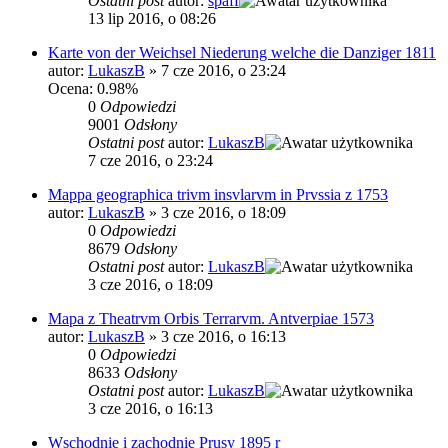
Ostatni post
autor:
spaff
13 lip 2016, o 08:26
Karte von der Weichsel Niederung welche die Danziger 1811
autor:
LukaszB
»
7 cze 2016, o 23:24
Ocena: 0.98%
0
Odpowiedzi
9001
Odsłony
Ostatni post
autor:
LukaszB
7 cze 2016, o 23:24
Mappa geographica trivm insvlarvm in Prvssia z 1753
autor:
LukaszB
»
3 cze 2016, o 18:09
0
Odpowiedzi
8679
Odsłony
Ostatni post
autor:
LukaszB
3 cze 2016, o 18:09
Mapa z Theatrvm Orbis Terrarvm. Antverpiae 1573
autor:
LukaszB
»
3 cze 2016, o 16:13
0
Odpowiedzi
8633
Odsłony
Ostatni post
autor:
LukaszB
3 cze 2016, o 16:13
Wschodnie i zachodnie Prusy 1895 r