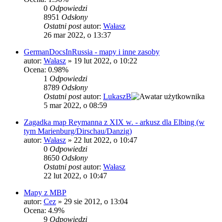
0
Odpowiedzi
8951
Odsłony
Ostatni post
autor:
Wałasz
26 mar 2022, o 13:37
GermanDocsInRussia - mapy i inne zasoby
autor:
Wałasz
»
19 lut 2022, o 10:22
Ocena: 0.98%
1
Odpowiedzi
8789
Odsłony
Ostatni post
autor:
LukaszB
5 mar 2022, o 08:59
Zagadka map Reymanna z XIX w. - arkusz dla Elbing (w
tym Marienburg/Dirschau/Danzig)
autor:
Wałasz
»
22 lut 2022, o 10:47
0
Odpowiedzi
8650
Odsłony
Ostatni post
autor:
Wałasz
22 lut 2022, o 10:47
Mapy z MBP
autor:
Cez
»
29 sie 2012, o 13:04
Ocena: 4.9%
9
Odpowiedzi