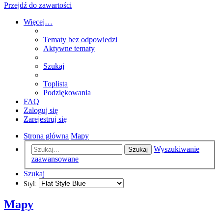
Przejdź do zawartości
Więcej…
Tematy bez odpowiedzi
Aktywne tematy
Szukaj
Toplista
Podziękowania
FAQ
Zaloguj się
Zarejestruj się
Strona główna
Mapy
Wyszukiwanie
Szukaj
zaawansowane
Szukaj
Styl:
Mapy