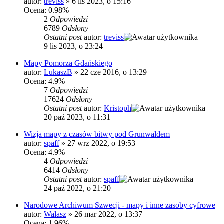
autor:
treviss
»
6 lis 2023, o 15:16
Ocena: 0.98%
2
Odpowiedzi
6789
Odsłony
Ostatni post
autor:
treviss
9 lis 2023, o 23:24
Mapy Pomorza Gdańskiego
autor:
LukaszB
»
22 cze 2016, o 13:29
Ocena: 4.9%
7
Odpowiedzi
17624
Odsłony
Ostatni post
autor:
Kristoph
20 paź 2023, o 11:31
Wizja mapy z czasów bitwy pod Grunwaldem
autor:
spaff
»
27 wrz 2022, o 19:53
Ocena: 4.9%
4
Odpowiedzi
6414
Odsłony
Ostatni post
autor:
spaff
24 paź 2022, o 21:20
Narodowe Archiwum Szwecji - mapy i inne zasoby cyfrowe
autor:
Wałasz
»
26 mar 2022, o 13:37
Ocena: 1.96%