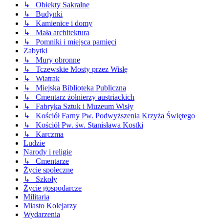
↳ Obiekty Sakralne
↳ Budynki
↳ Kamienice i domy
↳ Mała architektura
↳ Pomniki i miejsca pamięci
Zabytki
↳ Mury obronne
↳ Tczewskie Mosty przez Wisłę
↳ Wiatrak
↳ Miejska Biblioteka Publiczna
↳ Cmentarz żołnierzy austriackich
↳ Fabryka Sztuk i Muzeum Wisły
↳ Kościół Farny Pw. Podwyższenia Krzyża Świętego
↳ Kościół Pw. św. Stanisława Kostki
↳ Karczma
Ludzie
Narody i religie
↳ Cmentarze
Życie społeczne
↳ Szkoły
Życie gospodarcze
Militaria
Miasto Kolejarzy
Wydarzenia