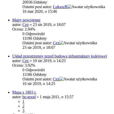
20936
Odsłony
Ostatni post
autor:
LukaszB
16 mar 2020, o 15:46
Mapy powojenne
autor:
Cez
»
23 sie 2019, o 18:07
Ocena: 2.94%
0
Odpowiedzi
11190
Odsłony
Ostatni post
autor:
Cez
23 sie 2019, o 18:07
Układ przestrzenny przed budową infrastruktury kolejowej
autor:
Cez
»
10 sie 2019, o 14:25
Ocena: 3.92%
0
Odpowiedzi
11186
Odsłony
Ostatni post
autor:
Cez
10 sie 2019, o 14:25
Mapa z 1803 r.
autor:
be-good
»
1 maja 2011, o 15:57
1
2
3