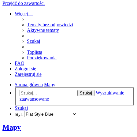
Przejdź do zawartości
Więcej…
Tematy bez odpowiedzi
Aktywne tematy
Szukaj
Toplista
Podziękowania
FAQ
Zaloguj się
Zarejestruj się
Strona główna
Mapy
Wyszukiwanie
Szukaj
zaawansowane
Szukaj
Styl:
Mapy