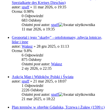
Spezialkarte des Kreises Dirschau)
autor:
spaff
»
11 mar 2026, o 19:35
Ocena: 0.98%
0
Odpowiedzi
683
Odsłony
Ostatni post
autor:
spaff
11 mar 2026, o 19:35
Geoportal i jego "skarby" - ortofotomapy, zdjęcia lotnicze,
lidar i inne
autor:
Wałasz
»
28 gru 2025, o 11:13
Ocena: 9.8%
6
Odpowiedzi
875
Odsłony
Ostatni post
autor:
Wałasz
2 sty 2026, o 22:35
Aukcja Map i Widoków Polski i Świata
autor:
spaff
»
21 mar 2025, o 18:07
1
Odpowiedzi
2226
Odsłony
Ostatni post
autor:
spaff
21 mar 2025, o 18:22
Plan terenów w obrębie Gdańska, Tczewa i Żuław (1599 r.)