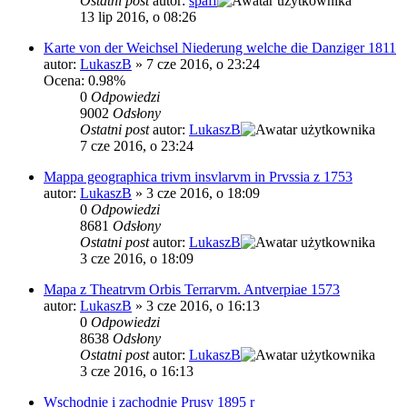
Ostatni post
autor:
spaff
13 lip 2016, o 08:26
Karte von der Weichsel Niederung welche die Danziger 1811
autor:
LukaszB
»
7 cze 2016, o 23:24
Ocena: 0.98%
0
Odpowiedzi
9002
Odsłony
Ostatni post
autor:
LukaszB
7 cze 2016, o 23:24
Mappa geographica trivm insvlarvm in Prvssia z 1753
autor:
LukaszB
»
3 cze 2016, o 18:09
0
Odpowiedzi
8681
Odsłony
Ostatni post
autor:
LukaszB
3 cze 2016, o 18:09
Mapa z Theatrvm Orbis Terrarvm. Antverpiae 1573
autor:
LukaszB
»
3 cze 2016, o 16:13
0
Odpowiedzi
8638
Odsłony
Ostatni post
autor:
LukaszB
3 cze 2016, o 16:13
Wschodnie i zachodnie Prusy 1895 r