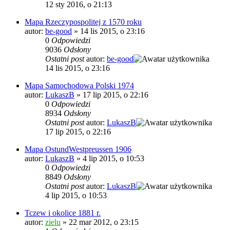
12 sty 2016, o 21:13
Mapa Rzeczypospolitej z 1570 roku
autor:
be-good
»
14 lis 2015, o 23:16
0
Odpowiedzi
9036
Odsłony
Ostatni post
autor:
be-good
14 lis 2015, o 23:16
Mapa Samochodowa Polski 1974
autor:
LukaszB
»
17 lip 2015, o 22:16
0
Odpowiedzi
8934
Odsłony
Ostatni post
autor:
LukaszB
17 lip 2015, o 22:16
Mapa OstundWestpreussen 1906
autor:
LukaszB
»
4 lip 2015, o 10:53
0
Odpowiedzi
8849
Odsłony
Ostatni post
autor:
LukaszB
4 lip 2015, o 10:53
Tczew i okolice 1881 r.
autor:
zielu
»
22 mar 2012, o 23:15