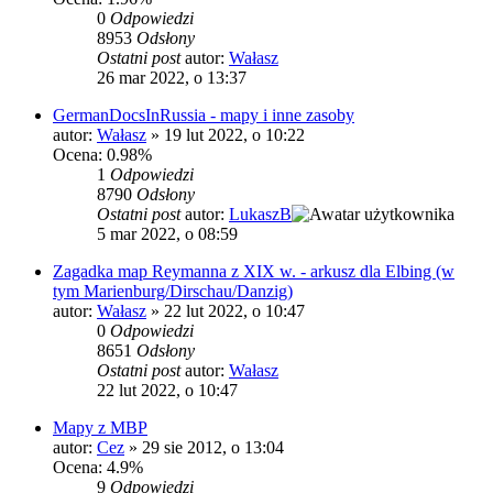
0
Odpowiedzi
8953
Odsłony
Ostatni post
autor:
Wałasz
26 mar 2022, o 13:37
GermanDocsInRussia - mapy i inne zasoby
autor:
Wałasz
»
19 lut 2022, o 10:22
Ocena: 0.98%
1
Odpowiedzi
8790
Odsłony
Ostatni post
autor:
LukaszB
5 mar 2022, o 08:59
Zagadka map Reymanna z XIX w. - arkusz dla Elbing (w
tym Marienburg/Dirschau/Danzig)
autor:
Wałasz
»
22 lut 2022, o 10:47
0
Odpowiedzi
8651
Odsłony
Ostatni post
autor:
Wałasz
22 lut 2022, o 10:47
Mapy z MBP
autor:
Cez
»
29 sie 2012, o 13:04
Ocena: 4.9%
9
Odpowiedzi