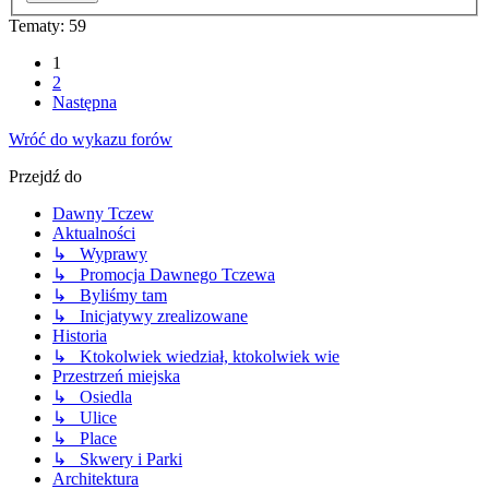
Tematy: 59
1
2
Następna
Wróć do wykazu forów
Przejdź do
Dawny Tczew
Aktualności
↳ Wyprawy
↳ Promocja Dawnego Tczewa
↳ Byliśmy tam
↳ Inicjatywy zrealizowane
Historia
↳ Ktokolwiek wiedział, ktokolwiek wie
Przestrzeń miejska
↳ Osiedla
↳ Ulice
↳ Place
↳ Skwery i Parki
Architektura