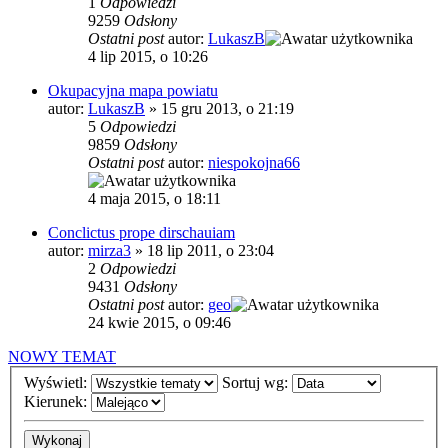
1
Odpowiedzi
9259
Odsłony
Ostatni post
autor:
LukaszB
4 lip 2015, o 10:26
Okupacyjna mapa powiatu
autor:
LukaszB
»
15 gru 2013, o 21:19
5
Odpowiedzi
9859
Odsłony
Ostatni post
autor:
niespokojna66
4 maja 2015, o 18:11
Conclictus prope dirschauiam
autor:
mirza3
»
18 lip 2011, o 23:04
2
Odpowiedzi
9431
Odsłony
Ostatni post
autor:
geo
24 kwie 2015, o 09:46
NOWY TEMAT
Wyświetl:
Sortuj wg:
Kierunek: