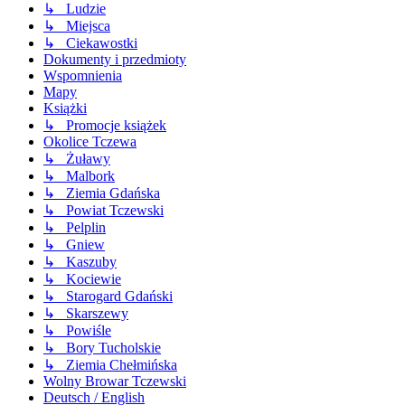
↳ Ludzie
↳ Miejsca
↳ Ciekawostki
Dokumenty i przedmioty
Wspomnienia
Mapy
Książki
↳ Promocje książek
Okolice Tczewa
↳ Żuławy
↳ Malbork
↳ Ziemia Gdańska
↳ Powiat Tczewski
↳ Pelplin
↳ Gniew
↳ Kaszuby
↳ Kociewie
↳ Starogard Gdański
↳ Skarszewy
↳ Powiśle
↳ Bory Tucholskie
↳ Ziemia Chełmińska
Wolny Browar Tczewski
Deutsch / English